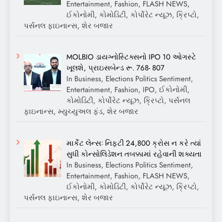
Entertainment, Fashion, FLASH NEWS,
ઈકોનોમી, કોમોડિટી, કોર્પોરેટ ન્યૂઝ, ક્રિપ્ટો,
પર્સનલ ફાઇનાન્સ, શેર બજાર
MOLBIO ડાયગ્નોસ્ટિક્સનો IPO 10 ઓગસ્ટે
ખૂલશે, પ્રાઇસબેન્ડ રૂ. 768- 807
In Business, Elections Politics Sentiment,
Entertainment, Fashion, IPO, ઈકોનોમી,
કોમોડિટી, કોર્પોરેટ ન્યૂઝ, ક્રિપ્ટો, પર્સનલ
ફાઇનાન્સ, મ્યુચ્યુઅલ ફંડ, શેર બજાર
માર્કેટ લેન્સઃ નિફ્ટી 24,800 ક્રોસ ન કરે ત્યાં
સુધી કોન્સોલિડેશન તબક્કામાં રહેવાની શક્યતા
In Business, Elections Politics Sentiment,
Entertainment, Fashion, FLASH NEWS,
ઈકોનોમી, કોમોડિટી, કોર્પોરેટ ન્યૂઝ, ક્રિપ્ટો,
પર્સનલ ફાઇનાન્સ, શેર બજાર