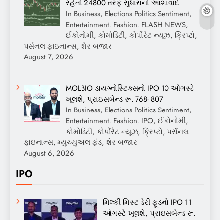
રહેતો 24800 તરફ સુધારાનો આશાવાદ
In Business, Elections Politics Sentiment,
Entertainment, Fashion, FLASH NEWS,
ઈકોનોમી, કોમોડિટી, કોર્પોરેટ ન્યૂઝ, ક્રિપ્ટો,
પર્સનલ ફાઇનાન્સ, શેર બજાર
August 7, 2026
MOLBIO ડાયગ્નોસ્ટિક્સનો IPO 10 ઓગસ્ટે
ખૂલશે, પ્રાઇસબેન્ડ રૂ. 768- 807
In Business, Elections Politics Sentiment,
Entertainment, Fashion, IPO, ઈકોનોમી,
કોમોડિટી, કોર્પોરેટ ન્યૂઝ, ક્રિપ્ટો, પર્સનલ
ફાઇનાન્સ, મ્યુચ્યુઅલ ફંડ, શેર બજાર
August 6, 2026
IPO
મિલ્કી મિસ્ટ ડેરી ફૂડનો IPO 11
ઓગસ્ટે ખૂલશે, પ્રાઇસબેન્ડ રૂ.