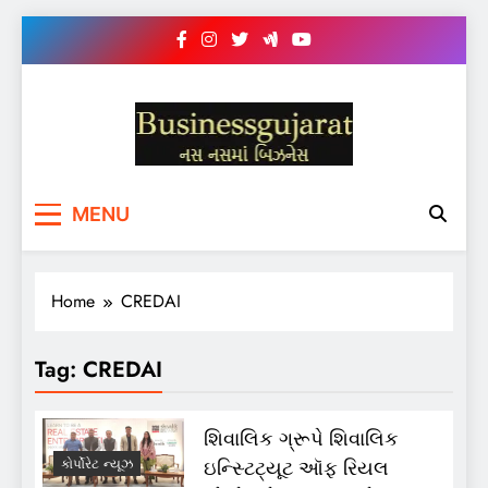
Skip
to
content
BUSINESS GUJARAT
નસ-નસ માં બિઝનેસ
MENU
Home
CREDAI
Tag:
CREDAI
શિવાલિક ગ્રૂપે શિવાલિક
ઇન્સ્ટિટ્યૂટ ઑફ રિયલ
કોર્પોરેટ ન્યૂઝ