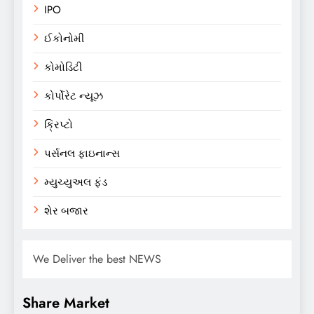
IPO
ઈકોનોમી
કોમોડિટી
કોર્પોરેટ ન્યૂઝ
ક્રિપ્ટો
પર્સનલ ફાઇનાન્સ
મ્યુચ્યુઅલ ફંડ
શેર બજાર
We Deliver the best NEWS
Share Market