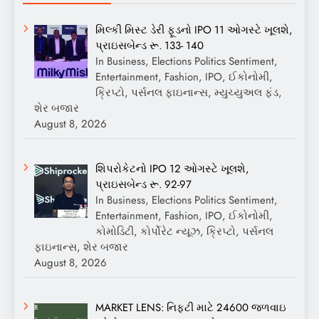
મિલ્કી મિસ્ટ ડેરી ફૂડનો IPO 11 ઓગસ્ટે ખૂલશે,
પ્રાઇસબેન્ડ રૂ. 133- 140
In Business, Elections Politics Sentiment,
Entertainment, Fashion, IPO, ઈકોનોમી,
ક્રિપ્ટો, પર્સનલ ફાઇનાન્સ, મ્યુચ્યુઅલ ફંડ,
શેર બજાર
August 8, 2026
શિપરોકેટનો IPO 12 ઓગસ્ટે ખૂલશે,
પ્રાઇસબેન્ડ રૂ. 92-97
In Business, Elections Politics Sentiment,
Entertainment, Fashion, IPO, ઈકોનોમી,
કોમોડિટી, કોર્પોરેટ ન્યૂઝ, ક્રિપ્ટો, પર્સનલ
ફાઇનાન્સ, શેર બજાર
August 8, 2026
MARKET LENS: નિફ્ટી માટે 24600 જળવાઇ