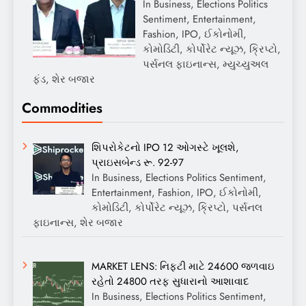
In Business, Elections Politics
Sentiment, Entertainment,
Fashion, IPO, ઈકોનોમી,
કોમોડિટી, કોર્પોરેટ ન્યૂઝ, ક્રિપ્ટો,
પર્સનલ ફાઇનાન્સ, મ્યુચ્યુઅલ
ફંડ, શેર બજાર
Commodities
શિપરોકેટનો IPO 12 ઓગસ્ટે ખૂલશે,
પ્રાઇસબેન્ડ રૂ. 92-97
In Business, Elections Politics Sentiment,
Entertainment, Fashion, IPO, ઈકોનોમી,
કોમોડિટી, કોર્પોરેટ ન્યૂઝ, ક્રિપ્ટો, પર્સનલ
ફાઇનાન્સ, શેર બજાર
MARKET LENS: નિફ્ટી માટે 24600 જળવાઇ
રહેતો 24800 તરફ સુધારાનો આશાવાદ
In Business, Elections Politics Sentiment,