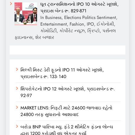
ધૂત ટ્રાન્સમિશનનો IPO 10 ઓગસ્ટે ખૂલશે,
પ્રાઇસ બેન્ડ રૂ. 829-871
In Business, Elections Politics Sentiment,
Entertainment, Fashion, IPO, ઈકોનોમી,
કોમોડિટી, કોર્પોરેટ ન્યૂઝ, ક્રિપ્ટો, પર્સનલ
ફાઇનાન્સ, શેર બજાર
મિલ્કી મિસ્ટ ડેરી ફૂડનો IPO 11 ઓગસ્ટે ખૂલશે,
પ્રાઇસબેન્ડ રૂ. 133- 140
શિપરોકેટનો IPO 12 ઓગસ્ટે ખૂલશે, પ્રાઇસબેન્ડ રૂ.
92-97
MARKET LENS: નિફ્ટી માટે 24600 જળવાઇ રહેતો
24800 તરફ સુધારાનો આશાવાદ
બરોડા BNP પારિબા મ્યુ. ફંડે 2 થીમેટિક ફંડના લોન્ચ
દ્વારા 1200 કરોડથી વધુ એકત્ર કર્યા