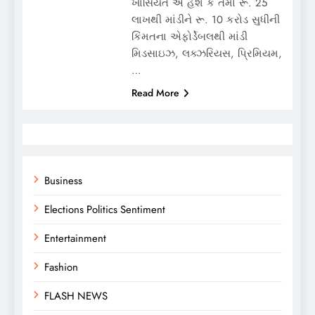
ખાસિયત એ હશે કે તેમાં રૂ. 25
લાખથી માંડીને રૂ. 10 કરોડ સુધીની
કિંમતના એફોર્ડેબલથી માંડી
મિડસાઇઝ, લક્ઝરિયસ, પ્રિમિયમ,
…
Read More
Business
Elections Politics Sentiment
Entertainment
Fashion
FLASH NEWS