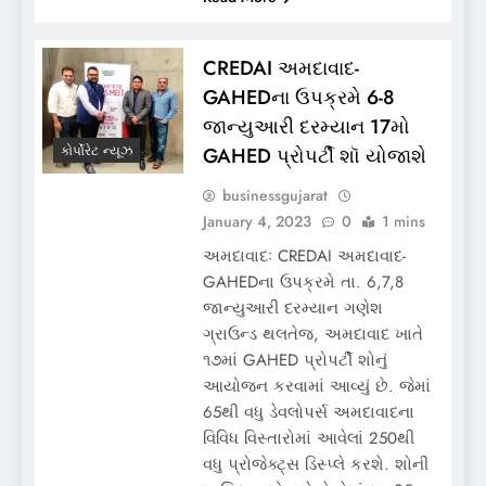
CREDAI અમદાવાદ-
GAHEDના ઉપક્રમે 6-8
જાન્યુઆરી દરમ્યાન 17મો
GAHED પ્રોપર્ટી શૉ યોજાશે
કોર્પોરેટ ન્યૂઝ
businessgujarat
January 4, 2023
0
1 mins
અમદાવાદઃ CREDAI અમદાવાદ-
GAHEDના ઉપક્રમે તા. 6,7,8
જાન્યુઆરી દરમ્યાન ગણેશ
ગ્રાઉન્ડ થલતેજ, અમદાવાદ ખાતે
૧૭માં GAHED પ્રોપર્ટી શોનું
આયોજન કરવામાં આવ્યું છે. જેમાં
65થી વધુ ડેવલોપર્સ અમદાવાદના
વિવિધ વિસ્તારોમાં આવેલાં 250થી
વધુ પ્રોજેક્ટ્સ ડિસ્પ્લે કરશે. શોની