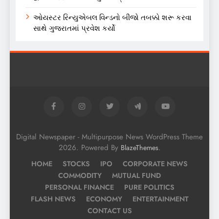
ઓયસ્ટર રિન્યુએબલ વિન્ડનો બીજો તબક્કો શરૂ કરવા
સાથે ગુજરાતમાં પ્રવેશ કર્યો
Digital Newspaper - Multipurpose News WordPress Theme
2026. Powered By
.
BlazeThemes
HOME
STOCKS
IPO
CORPORATE NEWS
COMMODITY
MUTUAL FUND
PERSONAL FINANCE
PURE POLITICS
FLASH NEWS
ECONOMY
ENTERTAINMENT
CONTACT US