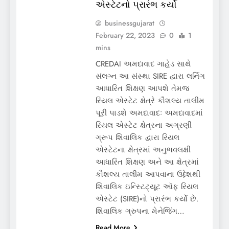
એસ્ટેટનો પ્રારંભ કર્યો
businessgujarat
February 22, 2023
0
1
mins
CREDAI અમદાવાદ ગાહેડ સાથે
સંલગ્ન આ સંસ્થા SIRE દ્વારા લર્નિંગ
આધારિત શિક્ષણ આપશે તેમજ
રિયલ એસ્ટેટ ક્ષેત્રે કૌશલ્ય તાલીમ
પૂરી પાડશે અમદાવાદઃ અમદાવાદમાં
રિયલ એસ્ટેટ ક્ષેત્રના અગ્રણી
ગ્રૂપ શિવાલિક દ્વારા રિયલ
એસ્ટેટના ક્ષેત્રમાં અનુભવલક્ષી
આધારિત શિક્ષણ અને આ ક્ષેત્રમાં
કૌશલ્ય તાલીમ આપવાના ઉદ્દેશથી
શિવાલિક ઇન્સ્ટિટ્યૂટ ઑફ રિયલ
એસ્ટેટ (SIRE)નો પ્રારંભ કર્યો છે.
શિવાલિક ગ્રુપના મેનેજિંગ…
Read More