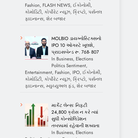
Fashion, FLASH NEWS, ઈકોનોમી,
કોમોડિટી, કોર્પોરેટ ન્યૂઝ, ક્રિપ્ટો, પર્સનલ
ફાઇનાન્સ, શેર બજાર
MOLBIO ડાયગ્નોસ્ટિક્સનો
IPO 10 ઓગસ્ટે ખૂલશે,
પ્રાઇસબેન્ડ રૂ. 768- 807
In Business, Elections
Politics Sentiment,
Entertainment, Fashion, IPO, ઈકોનોમી,
કોમોડિટી, કોર્પોરેટ ન્યૂઝ, ક્રિપ્ટો, પર્સનલ
ફાઇનાન્સ, મ્યુચ્યુઅલ ફંડ, શેર બજાર
માર્કેટ લેન્સઃ નિફ્ટી
24,800 ક્રોસ ન કરે ત્યાં
સુધી કોન્સોલિડેશન
તબક્કામાં રહેવાની શક્યતા
In Business, Elections