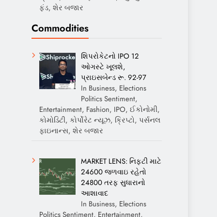
ફંડ, શેર બજાર
Commodities
શિપરોકેટનો IPO 12
ઓગસ્ટે ખૂલશે,
પ્રાઇસબેન્ડ રૂ. 92-97
In Business, Elections
Politics Sentiment,
Entertainment, Fashion, IPO, ઈકોનોમી,
કોમોડિટી, કોર્પોરેટ ન્યૂઝ, ક્રિપ્ટો, પર્સનલ
ફાઇનાન્સ, શેર બજાર
MARKET LENS: નિફ્ટી માટે
24600 જળવાઇ રહેતો
24800 તરફ સુધારાનો
આશાવાદ
In Business, Elections
Politics Sentiment, Entertainment,