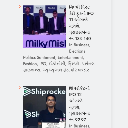
મિલ્કી મિસ્ટ
ડેરી ફૂડનો IPO
11 ઓગસ્ટે
ખૂલશે,
પ્રાઇસબેન્ડ
રૂ. 133- 140
In Business,
Elections
Politics Sentiment, Entertainment,
Fashion, IPO, ઈકોનોમી, ક્રિપ્ટો, પર્સનલ
ફાઇનાન્સ, મ્યુચ્યુઅલ ફંડ, શેર બજાર
શિપરોકેટનો
IPO 12
ઓગસ્ટે
ખૂલશે,
પ્રાઇસબેન્ડ
રૂ. 92-97
In Business,