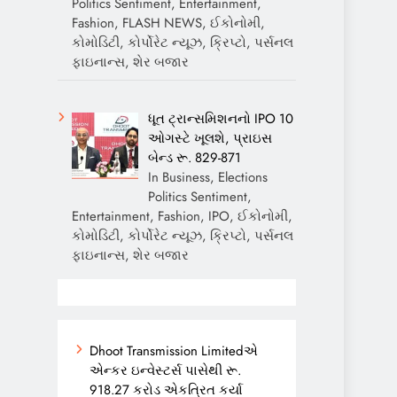
Politics Sentiment, Entertainment,
Fashion, FLASH NEWS, ઈકોનોમી,
કોમોડિટી, કોર્પોરેટ ન્યૂઝ, ક્રિપ્ટો, પર્સનલ
ફાઇનાન્સ, શેર બજાર
ધૂત ટ્રાન્સમિશનનો IPO 10
ઓગસ્ટે ખૂલશે, પ્રાઇસ
બેન્ડ રૂ. 829-871
In Business, Elections
Politics Sentiment,
Entertainment, Fashion, IPO, ઈકોનોમી,
કોમોડિટી, કોર્પોરેટ ન્યૂઝ, ક્રિપ્ટો, પર્સનલ
ફાઇનાન્સ, શેર બજાર
Dhoot Transmission Limitedએ
એન્કર ઇન્વેસ્ટર્સ પાસેથી રૂ.
918.27 કરોડ એકત્રિત કર્યા