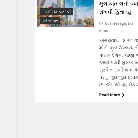
મુલાકાત લેતી વ
રાખવી હિતાવહ
ENTERTAINMENT
શેર બજાર
businessgujarat
mins
અમદાવાદ, 12 મેઃ વિ
મોટો પ્રશ્ન ઉપલબ્ધ રો
પારકા દેશમાં નાણ
આવી પડતી મુશ્કેલી
સુરક્ષિત રાખી શકો 
પરંતુ જુદા-જુદા દે
છે. જેનાથી વધુ રો
Read More