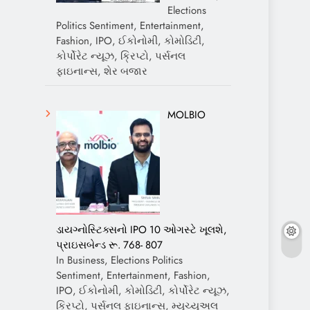
Elections
Politics Sentiment, Entertainment,
Fashion, IPO, ઈકોનોમી, કોમોડિટી,
કોર્પોરેટ ન્યૂઝ, ક્રિપ્ટો, પર્સનલ
ફાઇનાન્સ, શેર બજાર
MOLBIO
ડાયગ્નોસ્ટિક્સનો IPO 10 ઓગસ્ટે ખૂલશે,
પ્રાઇસબેન્ડ રૂ. 768- 807
In Business, Elections Politics
Sentiment, Entertainment, Fashion,
IPO, ઈકોનોમી, કોમોડિટી, કોર્પોરેટ ન્યૂઝ,
ક્રિપ્ટો, પર્સનલ ફાઇનાન્સ, મ્યુચ્યુઅલ