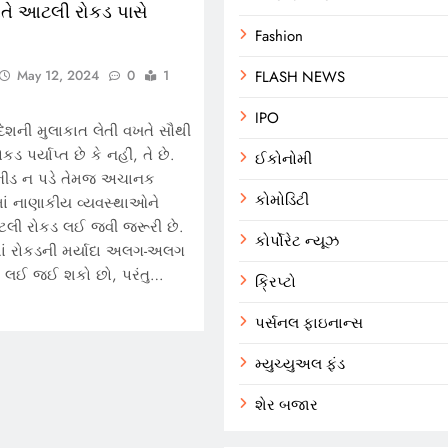
ખતે આટલી રોકડ પાસે
Fashion
May 12, 2024
0
1
FLASH NEWS
IPO
દેશની મુલાકાત લેતી વખતે સૌથી
કડ પર્યાપ્ત છે કે નહીં, તે છે.
ઈકોનોમી
ા ભીડ ન પડે તેમજ અચાનક
કોમોડિટી
માં નાણાકીય વ્યવસ્થાઓને
તેટલી રોકડ લઈ જવી જરૂરી છે.
કોર્પોરેટ ન્યૂઝ
શોમાં રોકડની મર્યાદા અલગ-અલગ
કડ લઈ જઈ શકો છો, પરંતુ…
ક્રિપ્ટો
પર્સનલ ફાઇનાન્સ
મ્યુચ્યુઅલ ફંડ
શેર બજાર