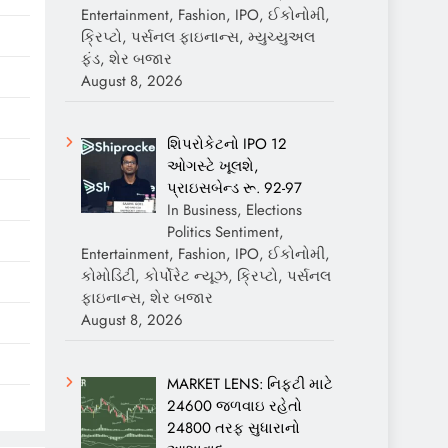
Entertainment, Fashion, IPO, ઈકોનોમી,
ક્રિપ્ટો, પર્સનલ ફાઇનાન્સ, મ્યુચ્યુઅલ
ફંડ, શેર બજાર
August 8, 2026
શિપરોકેટનો IPO 12
ઓગસ્ટે ખૂલશે,
પ્રાઇસબેન્ડ રૂ. 92-97
In Business, Elections
Politics Sentiment,
Entertainment, Fashion, IPO, ઈકોનોમી,
કોમોડિટી, કોર્પોરેટ ન્યૂઝ, ક્રિપ્ટો, પર્સનલ
ફાઇનાન્સ, શેર બજાર
August 8, 2026
MARKET LENS: નિફ્ટી માટે
24600 જળવાઇ રહેતો
24800 તરફ સુધારાનો