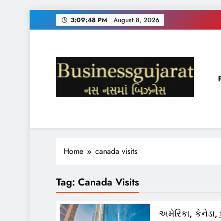
Skip
3:09:49 PM
August 8, 2026
to
content
BUSINESS GUJARAT
નસ-નસ માં બિઝનેસ
Home
canada visits
Tag:
Canada Visits
અમેરિકા, કેનેડા