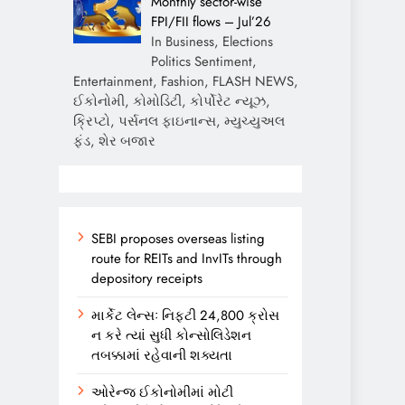
Monthly sector-wise
FPI/FII flows – Jul’26
In Business, Elections
Politics Sentiment,
Entertainment, Fashion, FLASH NEWS,
ઈકોનોમી, કોમોડિટી, કોર્પોરેટ ન્યૂઝ,
ક્રિપ્ટો, પર્સનલ ફાઇનાન્સ, મ્યુચ્યુઅલ
ફંડ, શેર બજાર
SEBI proposes overseas listing
route for REITs and InvITs through
depository receipts
માર્કેટ લેન્સઃ નિફ્ટી 24,800 ક્રોસ
ન કરે ત્યાં સુધી કોન્સોલિડેશન
તબક્કામાં રહેવાની શક્યતા
ઓરેન્જ ઈકોનોમીમાં મોટી