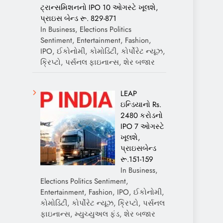
ટ્રાન્સમિશનનો IPO 10 ઓગસ્ટે ખૂલશે,
પ્રાઇસ બેન્ડ રૂ. 829-871
In Business, Elections Politics
Sentiment, Entertainment, Fashion,
IPO, ઈકોનોમી, કોમોડિટી, કોર્પોરેટ ન્યૂઝ,
ક્રિપ્ટો, પર્સનલ ફાઇનાન્સ, શેર બજાર
LEAP
ઇન્ડિયાનો Rs.
2480 કરોડનો
IPO 7 ઓગસ્ટે
ખૂલશે,
પ્રાઇસબેન્ડ
રૂ.151-159
In Business,
Elections Politics Sentiment,
Entertainment, Fashion, IPO, ઈકોનોમી,
કોમોડિટી, કોર્પોરેટ ન્યૂઝ, ક્રિપ્ટો, પર્સનલ
ફાઇનાન્સ, મ્યુચ્યુઅલ ફંડ, શેર બજાર