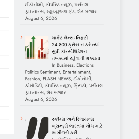
ઈકોનોમી, કોર્પોરેટ ન્યૂઝ, પર્સનલ
ફાઇનાન્સ, મ્યુચ્યુઅલ ફંડ, શેર બજાર
August 6, 2026
માર્કેટ લેન્સઃ નિફ્ટી
24,800 ક્રોસ ન કરે ત્યાં
સુધી કોન્સોલિડેશન
તબક્કામાં રહેવાની શક્યતા
In Business, Elections
Politics Sentiment, Entertainment,
Fashion, FLASH NEWS, ઈકોનોમી,
કોમોડિટી, કોર્પોરેટ ન્યૂઝ, ક્રિપ્ટો, પર્સનલ
ફાઇનાન્સ, શેર બજાર
August 6, 2026
સ્કીમ્સ અને રિલાયન્સ
બ્રાન્ડ્સે ભારતમાં લોંચ માટે
ભાગીદારી કરી