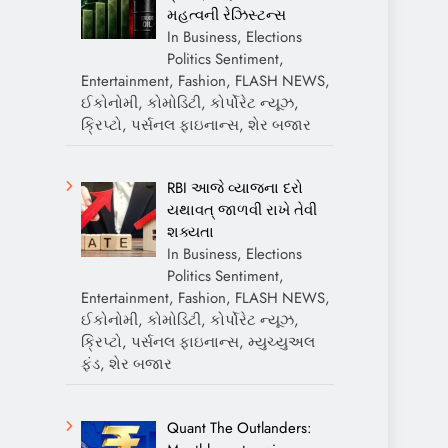
મહત્વની રેઝિસ્ટન્સ
In Business, Elections
Politics Sentiment,
Entertainment, Fashion, FLASH NEWS,
ઈકોનોમી, કોમોડિટી, કોર્પોરેટ ન્યૂઝ,
ક્રિપ્ટો, પર્સનલ ફાઇનાન્સ, શેર બજાર
RBI આજે વ્યાજના દરો
યથાવત્ જાળવી રાખે તેવી
શક્યતા
In Business, Elections
Politics Sentiment,
Entertainment, Fashion, FLASH NEWS,
ઈકોનોમી, કોમોડિટી, કોર્પોરેટ ન્યૂઝ,
ક્રિપ્ટો, પર્સનલ ફાઇનાન્સ, મ્યુચ્યુઅલ
ફંડ, શેર બજાર
Quant The Outlanders: