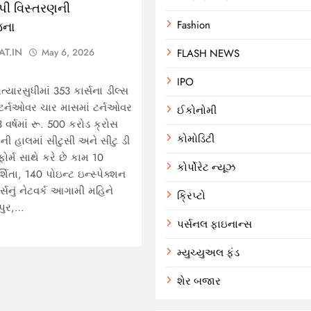
યાપી વિસ્તરણની
જના
Fashion
AT.IN
May 6, 2026
FLASH NEWS
IPO
યારસુધીમાં 353 કાર્સના ડીલ્સ
ં ટર્નઓવર ચાર માસમાં ટર્નઓવર
ઈકોનોમી
વર્ષમાં રૂ. 500 કરોડ ક્રોસ
કોમોડિટી
ી હાલમાં સીટુસી અને સીટુ ડી
ફોર્મ સાથે કરે છે કામ 10
કોર્પોરેટ ન્યૂઝ
શિતા, 140 પોઇન્ટ ઇન્સ્પેક્શન
્સનું નેટવર્ક આગામી મહિને
ક્રિપ્ટો
યપુર,…
પર્સનલ ફાઇનાન્સ
મ્યુચ્યુઅલ ફંડ
શેર બજાર