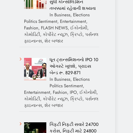
સુધી કોન્સોલિડેશન
તબક્કામાં રહેવાની શક્યતા
In Business, Elections
Politics Sentiment, Entertainment,
Fashion, FLASH NEWS, ઈકોનોમી,
કોમોડિટી, કોર્પોરેટ ન્યૂઝ, ક્રિપ્ટો, પર્સનલ
ફાઇનાન્સ, શેર બજાર
ધૂત ટ્રાન્સમિશનનો IPO 10
ઓગસ્ટે ખૂલશે, પ્રાઇસ
બેન્ડ રૂ. 829-871
In Business, Elections
Politics Sentiment,
Entertainment, Fashion, IPO, ઈકોનોમી,
કોમોડિટી, કોર્પોરેટ ન્યૂઝ, ક્રિપ્ટો, પર્સનલ
ફાઇનાન્સ, શેર બજાર
ગિફ્ટી નિફ્ટી સવારે 24700
ક્રોસ, નિફ્ટી માટે 24800