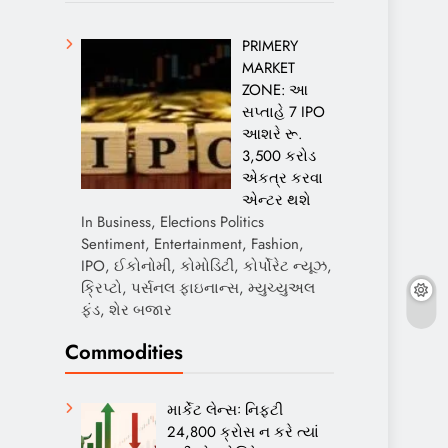
PRIMERY
MARKET
ZONE: આ
સપ્તાહે 7 IPO
આશરે રૂ.
3,500 કરોડ
એકત્ર કરવા
એન્ટર થશે
In Business, Elections Politics
Sentiment, Entertainment, Fashion,
IPO, ઈકોનોમી, કોમોડિટી, કોર્પોરેટ ન્યૂઝ,
ક્રિપ્ટો, પર્સનલ ફાઇનાન્સ, મ્યુચ્યુઅલ
ફંડ, શેર બજાર
Commodities
માર્કેટ લેન્સઃ નિફ્ટી
24,800 ક્રોસ ન કરે ત્યાં