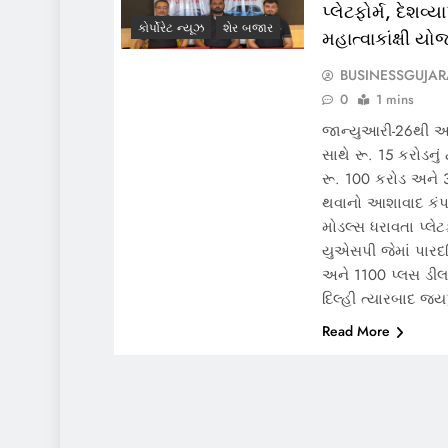
પ્લેટફોર્મ, દેશવ્
કોર્પોરેટ ન્યૂઝ
શેર બજાર
મહાત્વાકાંક્ષી યો
BUSINESSGUJAR
0
1 mins
જાન્યુઆરી-26થી અત્
સાથે રૂ. 15 કરોડનુ
રૂ. 100 કરોડ અને 3 
થવાનો આશાવાદ કંપન
મોડલ્સ ધરાવતા પ્લેટ
યુએસપી જેમાં પારદર્
અને 1100 પ્લસ ડીલર
દિલ્હી ત્યારબાદ જ
Read More