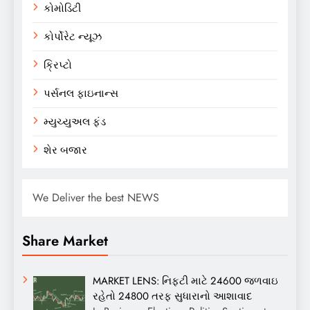
કોમોડિટી
કોર્પોરેટ ન્યૂઝ
ક્રિપ્ટો
પર્સનલ ફાઇનાન્સ
મ્યુચ્યુઅલ ફંડ
શેર બજાર
We Deliver the best NEWS
Share Market
MARKET LENS: નિફ્ટી માટે 24600 જળવાઇ
રહેતો 24800 તરફ સુધારાનો આશાવાદ