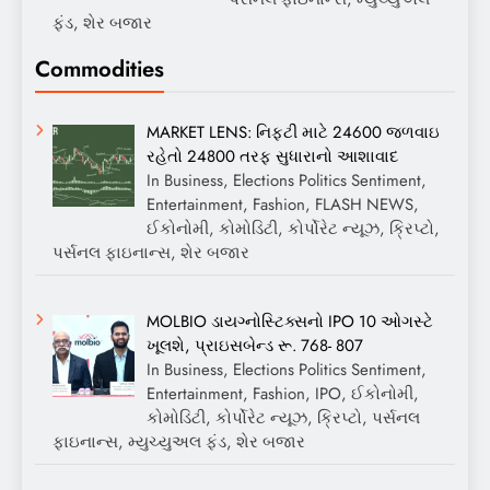
ફંડ, શેર બજાર
Commodities
MARKET LENS: નિફ્ટી માટે 24600 જળવાઇ
રહેતો 24800 તરફ સુધારાનો આશાવાદ
In Business, Elections Politics Sentiment,
Entertainment, Fashion, FLASH NEWS,
ઈકોનોમી, કોમોડિટી, કોર્પોરેટ ન્યૂઝ, ક્રિપ્ટો,
પર્સનલ ફાઇનાન્સ, શેર બજાર
MOLBIO ડાયગ્નોસ્ટિક્સનો IPO 10 ઓગસ્ટે
ખૂલશે, પ્રાઇસબેન્ડ રૂ. 768- 807
In Business, Elections Politics Sentiment,
Entertainment, Fashion, IPO, ઈકોનોમી,
કોમોડિટી, કોર્પોરેટ ન્યૂઝ, ક્રિપ્ટો, પર્સનલ
ફાઇનાન્સ, મ્યુચ્યુઅલ ફંડ, શેર બજાર