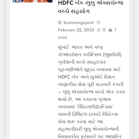
HDFC બેંક -લુલુ એક્સચેન્જ
વચ્ચે સહયોગ
businessgujarat
February 22, 2023
0
1
mins
મુંબઈ: ભારત અને ગલ્ફ
કૉઑપરેશન કાઉન્સિલ (જીસીસી)
પ્રદેશની વચ્ચે સરહદપાર
ચૂકવણીઓને સુદ્રઢ બનાવવા માટે
HDFC બેંક અને યુએઈ સ્થિત
નાણાકીય સેવા પૂરી પાડનારી કંપની
– લુલુ એક્સચેન્જ વચ્ચે એક કરાર
થયો છે. આ કરારના પ્રથમ
તબક્કામાં ‘રેમિટનાઉ2ઇન્ડિયા’
નામની ડિજિટલ ઇનવર્ડ રેમિટેન્સ
સેવા શરૂ કરવા માટે આ
સહભાગીદારી લુલુ એક્સચેન્જની
નિયામકીય ફ્રેમવર્ક પર આધારિત