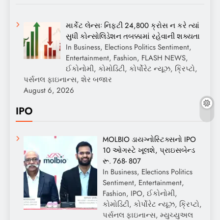
માર્કેટ લેન્સઃ નિફ્ટી 24,800 ક્રોસ ન કરે ત્યાં
સુધી કોન્સોલિડેશન તબક્કામાં રહેવાની શક્યતા
In Business, Elections Politics Sentiment,
Entertainment, Fashion, FLASH NEWS,
ઈકોનોમી, કોમોડિટી, કોર્પોરેટ ન્યૂઝ, ક્રિપ્ટો,
પર્સનલ ફાઇનાન્સ, શેર બજાર
August 6, 2026
IPO
MOLBIO ડાયગ્નોસ્ટિક્સનો IPO
10 ઓગસ્ટે ખૂલશે, પ્રાઇસબેન્ડ
રૂ. 768- 807
In Business, Elections Politics
Sentiment, Entertainment,
Fashion, IPO, ઈકોનોમી,
કોમોડિટી, કોર્પોરેટ ન્યૂઝ, ક્રિપ્ટો,
પર્સનલ ફાઇનાન્સ, મ્યુચ્યુઅલ