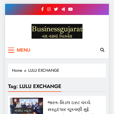
Skip
to
content
BUSINESS GUJARAT
નસ-નસ માં બિઝનેસ
MENU
Home
LULU EXCHANGE
Tag:
LULU EXCHANGE
ભારત- મિડલ ઇસ્ટ વચ્ચે
સરહદપાર ચૂકવણી મુદ્દે
કોર્પોરેટ ન્યૂઝ