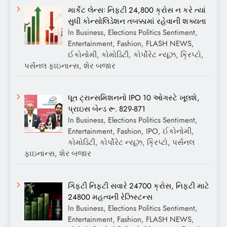
માર્કેટ લેન્સઃ નિફ્ટી 24,800 ક્રોસ ન કરે ત્યાં
સુધી કોન્સોલિડેશન તબક્કામાં રહેવાની શક્યતા
In Business, Elections Politics Sentiment,
Entertainment, Fashion, FLASH NEWS,
ઈકોનોમી, કોમોડિટી, કોર્પોરેટ ન્યૂઝ, ક્રિપ્ટો,
પર્સનલ ફાઇનાન્સ, શેર બજાર
ધૂત ટ્રાન્સમિશનનો IPO 10 ઓગસ્ટે ખૂલશે,
પ્રાઇસ બેન્ડ રૂ. 829-871
In Business, Elections Politics Sentiment,
Entertainment, Fashion, IPO, ઈકોનોમી,
કોમોડિટી, કોર્પોરેટ ન્યૂઝ, ક્રિપ્ટો, પર્સનલ
ફાઇનાન્સ, શેર બજાર
ગિફ્ટી નિફ્ટી સવારે 24700 ક્રોસ, નિફ્ટી માટે
24800 મહત્વની રેઝિસ્ટન્સ
In Business, Elections Politics Sentiment,
Entertainment, Fashion, FLASH NEWS,