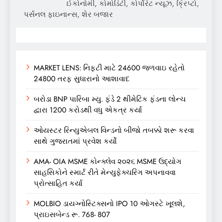
ઈકોનોમી, કોમોડિટી, કોર્પોરેટ ન્યૂઝ, ક્રિપ્ટો,
પર્સનલ ફાઇનાન્સ, શેર બજાર
MARKET LENS: નિફ્ટી માટે 24600 જળવાઇ રહેતો
24800 તરફ સુધારાનો આશાવાદ
બરોડા BNP પારિબા મ્યુ. ફંડે 2 થીમેટિક ફંડના લોન્ચ
દ્વારા 1200 કરોડથી વધુ એકત્ર કર્યા
ઓયસ્ટર રિન્યુએબલ વિન્ડનો બીજો તબક્કો શરૂ કરવા
સાથે ગુજરાતમાં પ્રવેશ કર્યો
AMA- OIA MSME કોન્ક્લેવ ૨૦૨૬ MSME ઉદ્યોગ
સાહસિકોને સ્માર્ટ રીતે મેન્યુફેક્ચરિંગ અપનાવવા
પ્રોત્સાહિત કર્યા
MOLBIO ડાયગ્નોસ્ટિક્સનો IPO 10 ઓગસ્ટે ખૂલશે,
પ્રાઇસબેન્ડ રૂ. 768- 807