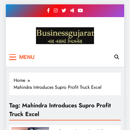
Skip
to
content
BUSINESS GUJARAT
નસ-નસ માં બિઝનેસ
MENU
Home
Mahindra Introduces Supro Profit Truck Excel
Tag:
Mahindra Introduces Supro Profit
Truck Excel