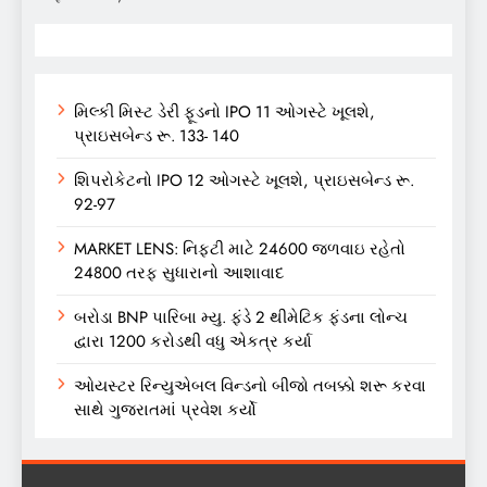
મિલ્કી મિસ્ટ ડેરી ફૂડનો IPO 11 ઓગસ્ટે ખૂલશે,
પ્રાઇસબેન્ડ રૂ. 133- 140
શિપરોકેટનો IPO 12 ઓગસ્ટે ખૂલશે, પ્રાઇસબેન્ડ રૂ.
92-97
MARKET LENS: નિફ્ટી માટે 24600 જળવાઇ રહેતો
24800 તરફ સુધારાનો આશાવાદ
બરોડા BNP પારિબા મ્યુ. ફંડે 2 થીમેટિક ફંડના લોન્ચ
દ્વારા 1200 કરોડથી વધુ એકત્ર કર્યા
ઓયસ્ટર રિન્યુએબલ વિન્ડનો બીજો તબક્કો શરૂ કરવા
સાથે ગુજરાતમાં પ્રવેશ કર્યો