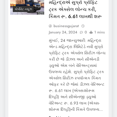
મહિન્દ્રાએ સુપ્રો પ્રોફિટ
ટ્રક એક્સેલ લોન્ચ કરી,
કોર્પોરેટ ન્યૂઝ
કિંમત રૂ. 6.61 લાખથી શરૂ
businessgujarat
January 24, 2024
0
1 mins
મુંબઈ, 24 જાન્યુઆરી: મહિન્દ્રા
એન્ડ મહિન્દ્રા લિમિટેડે નવી સુપ્રો
પ્રોફિટ ટ્રક એક્સેલ સિરીઝ લોન્ચ
કરી છે જે ડીઝલ અને સીએનડી
ડ્યુઓ એમ બંને વેરિઅન્ટ્સમાં
ઉપલબ્ધ રહેશે. સુપ્રો પ્રોફિટ ટ્રક
એક્સેલ સિરીઝ સ્પર્ધાત્મક કિંમત
ઓફર કરે છે જેમાં ડીઝલ વેરિઅન્ટ
રૂ. 6.61 લાખ (એક્સ-શોરૂમ
દિલ્હી) અને સીએનજી ડ્યુઓ
વેરિઅન્ટ રૂ. 6.93 લાખ (એક્સ-
શોરૂમ દિલ્હી)ની કિંમતે ઉપલબ્ધ…