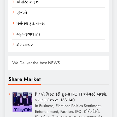
કોર્પોરેટ ન્યૂઝ
ક્રિપ્ટો
પર્સનલ ફાઇનાન્સ
મ્યુચ્યુઅલ ફંડ
શેર બજાર
We Deliver the best NEWS
Share Market
મિલ્કી મિસ્ટ ડેરી ફૂડનો IPO 11 ઓગસ્ટે ખૂલશે,
પ્રાઇસબેન્ડ રૂ. 133- 140
In Business, Elections Politics Sentiment,
Entertainment, Fashion, IPO, ઈકોનોમી,