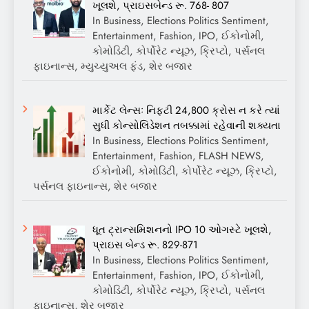
ખૂલશે, પ્રાઇસબેન્ડ રૂ. 768- 807
In Business, Elections Politics Sentiment,
Entertainment, Fashion, IPO, ઈકોનોમી,
કોમોડિટી, કોર્પોરેટ ન્યૂઝ, ક્રિપ્ટો, પર્સનલ
ફાઇનાન્સ, મ્યુચ્યુઅલ ફંડ, શેર બજાર
માર્કેટ લેન્સઃ નિફ્ટી 24,800 ક્રોસ ન કરે ત્યાં
સુધી કોન્સોલિડેશન તબક્કામાં રહેવાની શક્યતા
In Business, Elections Politics Sentiment,
Entertainment, Fashion, FLASH NEWS,
ઈકોનોમી, કોમોડિટી, કોર્પોરેટ ન્યૂઝ, ક્રિપ્ટો,
પર્સનલ ફાઇનાન્સ, શેર બજાર
ધૂત ટ્રાન્સમિશનનો IPO 10 ઓગસ્ટે ખૂલશે,
પ્રાઇસ બેન્ડ રૂ. 829-871
In Business, Elections Politics Sentiment,
Entertainment, Fashion, IPO, ઈકોનોમી,
કોમોડિટી, કોર્પોરેટ ન્યૂઝ, ક્રિપ્ટો, પર્સનલ
ફાઇનાન્સ, શેર બજાર