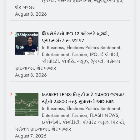
ક્રિપ્ટો, પર્સનલ ફાઇનાન્સ, મ્યુચ્યુઅલ ફંડ,
શેર બજાર
August 8, 2026
શિપરોકેટનો IPO 12 ઓગસ્ટે ખૂલશે,
પ્રાઇસબેન્ડ રૂ. 92-97
In Business, Elections Politics Sentiment,
Entertainment, Fashion, IPO, ઈકોનોમી,
કોમોડિટી, કોર્પોરેટ ન્યૂઝ, ક્રિપ્ટો, પર્સનલ
ફાઇનાન્સ, શેર બજાર
August 8, 2026
MARKET LENS: નિફ્ટી માટે 24600 જળવાઇ
રહેતો 24800 તરફ સુધારાનો આશાવાદ
In Business, Elections Politics Sentiment,
Entertainment, Fashion, FLASH NEWS,
ઈકોનોમી, કોમોડિટી, કોર્પોરેટ ન્યૂઝ, ક્રિપ્ટો,
પર્સનલ ફાઇનાન્સ, શેર બજાર
August 7, 2026