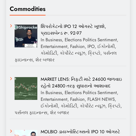
Commodities
શિપરોકેટનો IPO 12 ઓગસ્ટે ખૂલશે,
પ્રાઇસબેન્ડ રૂ. 92-97
In Business, Elections Politics Sentiment,
Entertainment, Fashion, IPO, ઈકોનોમી,
કોમોડિટી, કોર્પોરેટ ન્યૂઝ, ક્રિપ્ટો, પર્સનલ
ફાઇનાન્સ, શેર બજાર
MARKET LENS: નિફ્ટી માટે 24600 જળવાઇ
રહેતો 24800 તરફ સુધારાનો આશાવાદ
In Business, Elections Politics Sentiment,
Entertainment, Fashion, FLASH NEWS,
ઈકોનોમી, કોમોડિટી, કોર્પોરેટ ન્યૂઝ, ક્રિપ્ટો,
પર્સનલ ફાઇનાન્સ, શેર બજાર
MOLBIO ડાયગ્નોસ્ટિક્સનો IPO 10 ઓગસ્ટે