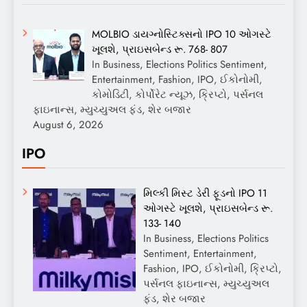
MOLBIO ડાયગ્નોસ્ટિક્સનો IPO 10 ઓગસ્ટે
ખૂલશે, પ્રાઇસબેન્ડ રૂ. 768- 807
In Business, Elections Politics Sentiment,
Entertainment, Fashion, IPO, ઈકોનોમી,
કોમોડિટી, કોર્પોરેટ ન્યૂઝ, ક્રિપ્ટો, પર્સનલ
ફાઇનાન્સ, મ્યુચ્યુઅલ ફંડ, શેર બજાર
August 6, 2026
IPO
મિલ્કી મિસ્ટ ડેરી ફૂડનો IPO 11
ઓગસ્ટે ખૂલશે, પ્રાઇસબેન્ડ રૂ.
133- 140
In Business, Elections Politics
Sentiment, Entertainment,
Fashion, IPO, ઈકોનોમી, ક્રિપ્ટો,
પર્સનલ ફાઇનાન્સ, મ્યુચ્યુઅલ
ફંડ, શેર બજાર