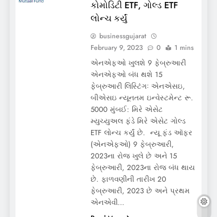
કોમોડિટી ETF, ગોલ્ડ ETF
લોન્ચ કર્યું
businessgujarat
February 9, 2023
0
1 mins
એનએફઓ ખુલશે 9 ફેબ્રુઆરી
એનએફઓ બંધ થશે 15
ફેબ્રુઆરી લિસ્ટિંગઃ એનએસઇ,
બીએસઇ ન્યૂનતમ ઇન્વેસ્ટમેન્ટ રૂ.
5000 મુંબઈ: મિરે એસેટ
મ્યુચ્યુઅલ ફંડે મિરે એસેટ ગોલ્ડ
ETF લોન્ચ કર્યું છે. ન્યૂ ફંડ ઑફર
(એનએફઓ) 9 ફેબ્રુઆરી,
2023ના રોજ ખુલે છે અને 15
ફેબ્રુઆરી, 2023ના રોજ બંધ થાય
છે. ફાળવણીની તારીખ 20
ફેબ્રુઆરી, 2023 છે અને પ્રથમ
એનએવી…