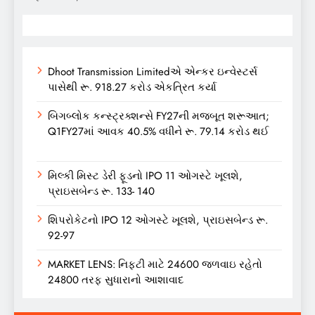
Dhoot Transmission Limitedએ એન્કર ઇન્વેસ્ટર્સ
પાસેથી રૂ. 918.27 કરોડ એકત્રિત કર્યા
બિગબ્લોક કન્સ્ટ્રક્શન્સે FY27ની મજબૂત શરૂઆત;
Q1FY27માં આવક 40.5% વધીને રૂ. 79.14 કરોડ થઈ
મિલ્કી મિસ્ટ ડેરી ફૂડનો IPO 11 ઓગસ્ટે ખૂલશે,
પ્રાઇસબેન્ડ રૂ. 133- 140
શિપરોકેટનો IPO 12 ઓગસ્ટે ખૂલશે, પ્રાઇસબેન્ડ રૂ.
92-97
MARKET LENS: નિફ્ટી માટે 24600 જળવાઇ રહેતો
24800 તરફ સુધારાનો આશાવાદ