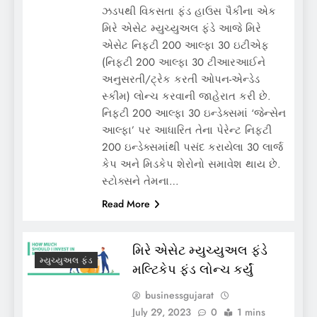
ઝડપથી વિકસતા ફંડ હાઉસ પૈકીના એક
મિરે એસેટ મ્યુચ્યુઅલ ફંડે આજે મિરે
એસેટ નિફ્ટી 200 આલ્ફા 30 ઇટીએફ
(નિફ્ટી 200 આલ્ફા 30 ટીઆરઆઈને
અનુસરતી/ટ્રેક કરતી ઓપન-એન્ડેડ
સ્કીમ) લોન્ચ કરવાની જાહેરાત કરી છે.
નિફ્ટી 200 આલ્ફા 30 ઇન્ડેક્સમાં ‘જેન્સેન
આલ્ફા’ પર આધારિત તેના પેરેન્ટ નિફ્ટી
200 ઇન્ડેક્સમાંથી પસંદ કરાયેલા 30 લાર્જ
કેપ અને મિડકેપ શેરોનો સમાવેશ થાય છે.
સ્ટોક્સને તેમના…
Read More
મિરે એસેટ મ્યુચ્યુઅલ ફંડે
મ્યુચ્યુઅલ ફંડ
મલ્ટિકેપ ફંડ લોન્ચ કર્યું
businessgujarat
July 29, 2023
0
1 mins