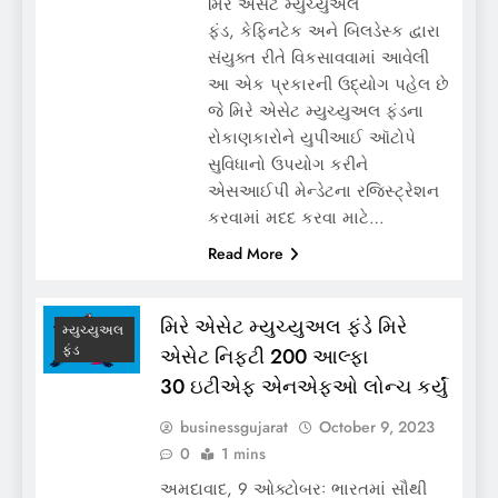
મિરે એસેટ મ્યુચ્યુઅલ
ફંડ, કેફિનટેક અને બિલડેસ્ક દ્વારા
સંયુક્ત રીતે વિકસાવવામાં આવેલી
આ એક પ્રકારની ઉદ્યોગ પહેલ છે
જે મિરે એસેટ મ્યુચ્યુઅલ ફંડના
રોકાણકારોને યુપીઆઈ ઑટોપે
સુવિધાનો ઉપયોગ કરીને
એસઆઈપી મેન્ડેટના રજિસ્ટ્રેશન
કરવામાં મદદ કરવા માટે…
Read More
મિરે એસેટ મ્યુચ્યુઅલ ફંડે મિરે
મ્યુચ્યુઅલ
ફંડ
એસેટ નિફ્ટી 200 આલ્ફા
30 ઇટીએફ એનએફઓ લોન્ચ કર્યું
businessgujarat
October 9, 2023
0
1 mins
અમદાવાદ, 9 ઓક્ટોબરઃ ભારતમાં સૌથી