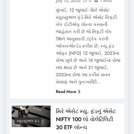
July 12, 2023
0
1 mins
મુંબઈ, 12 જુલાઈઃ મિરે એસેટ
મ્યુચ્યુઅલ ફંડે મિરે એસેટ નિફ્ટી
બેંક ઈટીએફ લોન્ચ કરવાની
જાહેરાત કરી છે જે નિફ્ટી બેંક
TRIને અનુસરતી /ટ્રેક કરતી
ઓપન-એન્ડેડ સ્કીમ છે. ન્યૂ ફંડ
ઓફર (NFO) 12 જુલાઈ, 2023ના
રોજ ખુલે છે અને 18 જુલાઈના રોજ
બંધ થાય છે અને 21 જુલાઈ,
2023ના રોજ આ સ્કીમ સતત
વેચાણ અને પુનઃખરીદી…
Read More
મિરે એસેટ મ્યુ. ફંડનું એસેટ
NIFTY 100 લો વોલેટિલિટી
મ્યુચ્યુઅલ ફંડ
30 ETF લોન્ચ