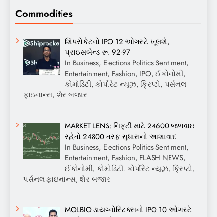
Commodities
શિપરોકેટનો IPO 12 ઓગસ્ટે ખૂલશે,
પ્રાઇસબેન્ડ રૂ. 92-97
In Business, Elections Politics Sentiment,
Entertainment, Fashion, IPO, ઈકોનોમી,
કોમોડિટી, કોર્પોરેટ ન્યૂઝ, ક્રિપ્ટો, પર્સનલ
ફાઇનાન્સ, શેર બજાર
MARKET LENS: નિફ્ટી માટે 24600 જળવાઇ
રહેતો 24800 તરફ સુધારાનો આશાવાદ
In Business, Elections Politics Sentiment,
Entertainment, Fashion, FLASH NEWS,
ઈકોનોમી, કોમોડિટી, કોર્પોરેટ ન્યૂઝ, ક્રિપ્ટો,
પર્સનલ ફાઇનાન્સ, શેર બજાર
MOLBIO ડાયગ્નોસ્ટિક્સનો IPO 10 ઓગસ્ટે