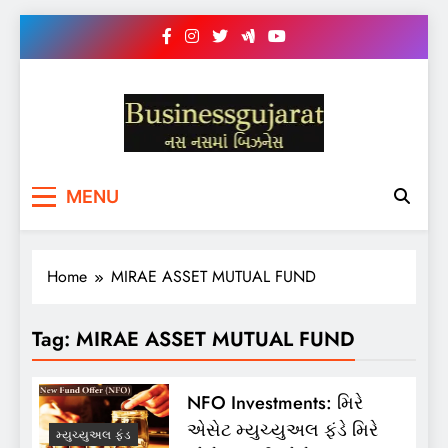
Skip
to
content
BUSINESS GUJARAT
નસ-નસ માં બિઝનેસ
MENU
Home
MIRAE ASSET MUTUAL FUND
Tag:
MIRAE ASSET MUTUAL FUND
NFO Investments: મિરે
એસેટ મ્યુચ્યુઅલ ફંડે મિરે
મ્યુચ્યુઅલ ફંડ