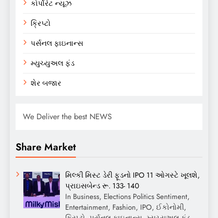
કોર્પોરેટ ન્યૂઝ
ક્રિપ્ટો
પર્સનલ ફાઇનાન્સ
મ્યુચ્યુઅલ ફંડ
શેર બજાર
We Deliver the best NEWS
Share Market
મિલ્કી મિસ્ટ ડેરી ફૂડનો IPO 11 ઓગસ્ટે ખૂલશે,
પ્રાઇસબેન્ડ રૂ. 133- 140
In Business, Elections Politics Sentiment,
Entertainment, Fashion, IPO, ઈકોનોમી,
ક્રિપ્ટો, પર્સનલ ફાઇનાન્સ, મ્યુચ્યુઅલ ફંડ,