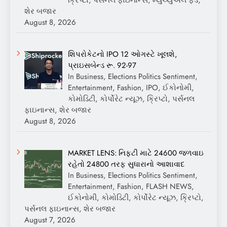
શેર બજાર
August 8, 2026
શિપરોકેટનો IPO 12 ઓગસ્ટે ખૂલશે,
પ્રાઇસબેન્ડ રૂ. 92-97
In Business, Elections Politics Sentiment,
Entertainment, Fashion, IPO, ઈકોનોમી,
કોમોડિટી, કોર્પોરેટ ન્યૂઝ, ક્રિપ્ટો, પર્સનલ
ફાઇનાન્સ, શેર બજાર
August 8, 2026
MARKET LENS: નિફ્ટી માટે 24600 જળવાઇ
રહેતો 24800 તરફ સુધારાનો આશાવાદ
In Business, Elections Politics Sentiment,
Entertainment, Fashion, FLASH NEWS,
ઈકોનોમી, કોમોડિટી, કોર્પોરેટ ન્યૂઝ, ક્રિપ્ટો,
પર્સનલ ફાઇનાન્સ, શેર બજાર
August 7, 2026