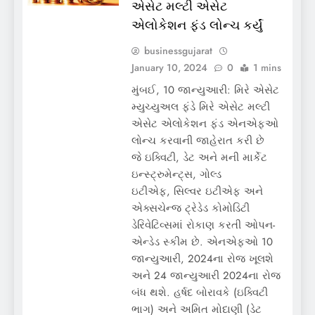
એસેટ મલ્ટી એસેટ
એલોકેશન ફંડ લોન્ચ કર્યું
businessgujarat
January 10, 2024
0
1 mins
મુંબઈ, 10 જાન્યુઆરી: મિરે એસેટ
મ્યુચ્યુઅલ ફંડે મિરે એસેટ મલ્ટી
એસેટ એલોકેશન ફંડ એનએફઓ
લોન્ચ કરવાની જાહેરાત કરી છે
જે ઇક્વિટી, ડેટ અને મની માર્કેટ
ઇન્સ્ટ્રુમેન્ટ્સ, ગોલ્ડ
ઇટીએફ, સિલ્વર ઇટીએફ અને
એક્સચેન્જ ટ્રેડેડ કોમોડિટી
ડેરિવેટિવ્સમાં રોકાણ કરતી ઓપન-
એન્ડેડ સ્કીમ છે. એનએફઓ 10
જાન્યુઆરી, 2024ના રોજ ખૂલશે
અને 24 જાન્યુઆરી 2024ના રોજ
બંધ થશે. હર્ષદ બોરાવકે (ઇક્વિટી
ભાગ) અને અમિત મોદાણી (ડેટ