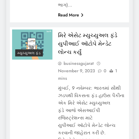
ભાગ)…
Read More
મિરે એસેટ મ્યુચ્યુઅલ ફંડે
યુપીઆઈ ઑટોપે મેન્ડેટ
લોન્ચ કર્યું
મ્યુચ્યુઅલ ફંડ
businessgujarat
November 9, 2023
0
1
mins
મુંબઈ, 9 નવેમ્બર: ભારતમાં સૌથી
ઝડપથી વિકસતા ફંડ હાઉસ પૈકીના
એક મિરે એસેટ મ્યુચ્યુઅલ
ફંડે આજે એસઆઈપી
રજિસ્ટ્રેશન્સ માટે
યુપીઆઈ ઑટોપે મેન્ડેટ લોન્ચ
કરવાની જાહેરાત કરી છે.