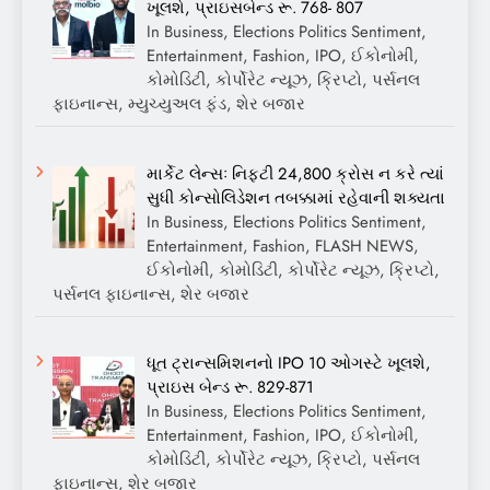
ખૂલશે, પ્રાઇસબેન્ડ રૂ. 768- 807
In Business, Elections Politics Sentiment,
Entertainment, Fashion, IPO, ઈકોનોમી,
કોમોડિટી, કોર્પોરેટ ન્યૂઝ, ક્રિપ્ટો, પર્સનલ
ફાઇનાન્સ, મ્યુચ્યુઅલ ફંડ, શેર બજાર
માર્કેટ લેન્સઃ નિફ્ટી 24,800 ક્રોસ ન કરે ત્યાં
સુધી કોન્સોલિડેશન તબક્કામાં રહેવાની શક્યતા
In Business, Elections Politics Sentiment,
Entertainment, Fashion, FLASH NEWS,
ઈકોનોમી, કોમોડિટી, કોર્પોરેટ ન્યૂઝ, ક્રિપ્ટો,
પર્સનલ ફાઇનાન્સ, શેર બજાર
ધૂત ટ્રાન્સમિશનનો IPO 10 ઓગસ્ટે ખૂલશે,
પ્રાઇસ બેન્ડ રૂ. 829-871
In Business, Elections Politics Sentiment,
Entertainment, Fashion, IPO, ઈકોનોમી,
કોમોડિટી, કોર્પોરેટ ન્યૂઝ, ક્રિપ્ટો, પર્સનલ
ફાઇનાન્સ, શેર બજાર