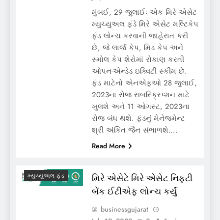
મુંબઈ, 29 જુલાઈઃ એક મિરે એસેટ
મ્યુચ્યુઅલ ફંડે મિરે એસેટ મલ્ટિકેપ
ફંડ લોન્ચ કરવાની જાહેરાત કરી
છે, જે લાર્જ કેપ, મિડ કેપ અને
સ્મોલ કેપ શેરોમાં રોકાણ કરતી
ઓપન-એન્ડેડ ઇક્વિટી સ્કીમ છે.
ફંડ માટેનો એનએફઓ 28 જુલાઈ,
2023ના રોજ સબસ્ક્રિપ્શન માટે
ખુલશે અને 11 ઓગસ્ટ, 2023ના
રોજ બંધ થશે. ફંડનું મેનેજમેન્ટ
શ્રી અંકિત જૈન સંભાળશે….
Read More
મિરે એસેટે મિરે એસેટ નિફ્ટી
મ્યુચ્યુઅલ ફંડ
બેંક ઈટીએફ લોન્ચ કર્યું
businessgujarat