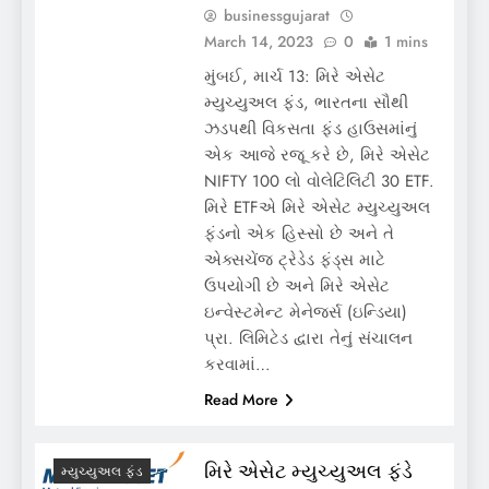
businessgujarat
March 14, 2023
0
1 mins
મુંબઈ, માર્ચ 13: મિરે એસેટ
મ્યુચ્યુઅલ ફંડ, ભારતના સૌથી
ઝડપથી વિકસતા ફંડ હાઉસમાંનું
એક આજે રજૂ કરે છે, મિરે એસેટ
NIFTY 100 લો વોલેટિલિટી 30 ETF.
મિરે ETFએ મિરે એસેટ મ્યુચ્યુઅલ
ફંડનો એક હિસ્સો છે અને તે
એક્સચેંજ ટ્રેડેડ ફંડ્સ માટે
ઉપયોગી છે અને મિરે એસેટ
ઇન્વેસ્ટમેન્ટ મેનેજર્સ (ઇન્ડિયા)
પ્રા. લિમિટેડ દ્વારા તેનું સંચાલન
કરવામાં…
Read More
મિરે એસેટ મ્યુચ્યુઅલ ફંડે
મ્યુચ્યુઅલ ફંડ