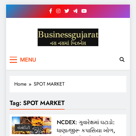
Skip
to
content
BUSINESS GUJARAT
નસ-નસ માં બિઝનેસ
MENU
Home
SPOT MARKET
Tag:
SPOT MARKET
NCDEX: ગુવારેક્ષમાં ઘટાડો:
કોમોડિટી
ધાણા-જીરૂ કપાસિયા ખોળ,