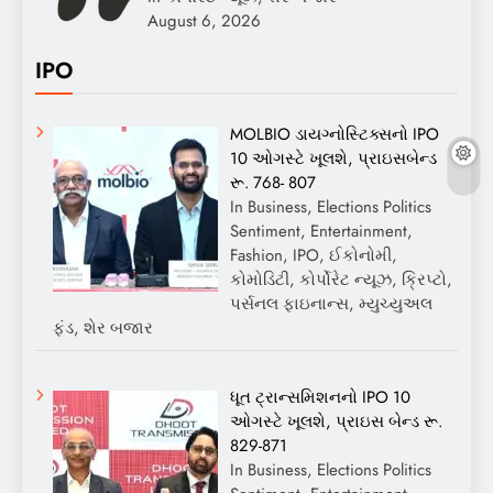
August 6, 2026
IPO
MOLBIO ડાયગ્નોસ્ટિક્સનો IPO
10 ઓગસ્ટે ખૂલશે, પ્રાઇસબેન્ડ
રૂ. 768- 807
In Business, Elections Politics
Sentiment, Entertainment,
Fashion, IPO, ઈકોનોમી,
કોમોડિટી, કોર્પોરેટ ન્યૂઝ, ક્રિપ્ટો,
પર્સનલ ફાઇનાન્સ, મ્યુચ્યુઅલ
ફંડ, શેર બજાર
ધૂત ટ્રાન્સમિશનનો IPO 10
ઓગસ્ટે ખૂલશે, પ્રાઇસ બેન્ડ રૂ.
829-871
In Business, Elections Politics