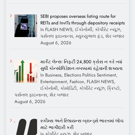
SEBI proposes overseas listing route for
REITs and InvITs through depository receipts
In FLASH NEWS, ઈકોનોમી, કોર્પોરેટ ન્યૂઝ,
પર્સનલ ફાઇનાન્સ, મ્યુચ્યુઅલ ફંડ, શેર બજાર
August 6, 2026
માર્કેટ લેન્સઃ નિફ્ટી 24,800 ક્રોસ ન કરે ત્યાં
સુધી કોન્સોલિડેશન તબક્કામાં રહેવાની શક્યતા
In Business, Elections Politics Sentiment,
Entertainment, Fashion, FLASH NEWS,
ઈકોનોમી, કોમોડિટી, કોર્પોરેટ ન્યૂઝ, ક્રિપ્ટો,
પર્સનલ ફાઇનાન્સ, શેર બજાર
August 6, 2026
સ્કીમ્સ અને રિલાયન્સ બ્રાન્ડ્સે ભારતમાં લોંચ
માટે ભાગીદારી કરી
In કોર્પોરેટ ન્યૂઝ, શેર બજાર