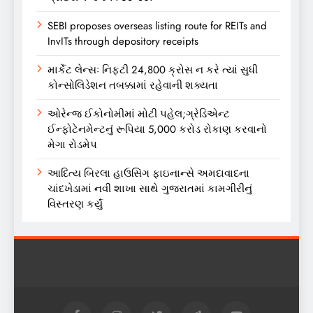
SEBI proposes overseas listing route for REITs and
InvITs through depository receipts
માર્કેટ લેન્સઃ નિફ્ટી 24,800 ક્રોસ ન કરે ત્યાં સુધી
કોન્સોલિડેશન તબક્કામાં રહેવાની શક્યતા
ઓરેન્જ ઈકોનોમીમાં મોટી પહેલ;ગ્રેડિએન્ટ
ઈન્ફોટેનમેન્ટનું રૂપિયા 5,000 કરોડ રોકાણ કરવાનો
મેગા રોડમેપ
આદિત્ય બિરલા હાઉસિંગ ફાઇનાન્સે અમદાવાદના
ચાંદખેડામાં નવી શાખા સાથે ગુજરાતમાં કામગીરીનું
વિસ્તરણ કર્યું