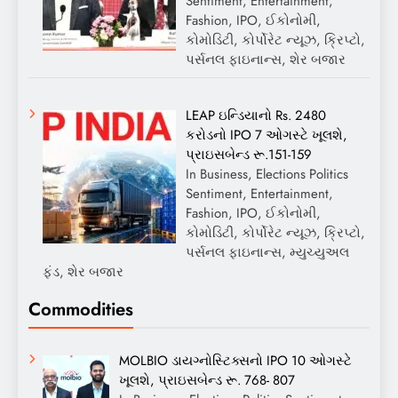
Sentiment, Entertainment,
Fashion, IPO, ઈકોનોમી,
કોમોડિટી, કોર્પોરેટ ન્યૂઝ, ક્રિપ્ટો,
પર્સનલ ફાઇનાન્સ, શેર બજાર
LEAP ઇન્ડિયાનો Rs. 2480
કરોડનો IPO 7 ઓગસ્ટે ખૂલશે,
પ્રાઇસબેન્ડ રૂ.151-159
In Business, Elections Politics
Sentiment, Entertainment,
Fashion, IPO, ઈકોનોમી,
કોમોડિટી, કોર્પોરેટ ન્યૂઝ, ક્રિપ્ટો,
પર્સનલ ફાઇનાન્સ, મ્યુચ્યુઅલ
ફંડ, શેર બજાર
Commodities
MOLBIO ડાયગ્નોસ્ટિક્સનો IPO 10 ઓગસ્ટે
ખૂલશે, પ્રાઇસબેન્ડ રૂ. 768- 807