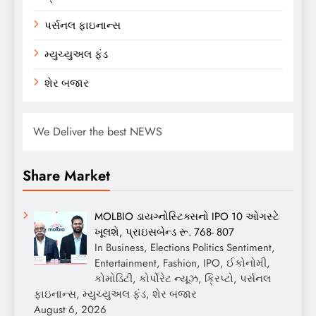
પર્સનલ ફાઇનાન્સ
મ્યુચ્યુઅલ ફંડ
શેર બજાર
We Deliver the best NEWS
Share Market
MOLBIO ડાયગ્નોસ્ટિક્સનો IPO 10 ઓગસ્ટે
ખૂલશે, પ્રાઇસબેન્ડ રૂ. 768- 807
In Business, Elections Politics Sentiment,
Entertainment, Fashion, IPO, ઈકોનોમી,
કોમોડિટી, કોર્પોરેટ ન્યૂઝ, ક્રિપ્ટો, પર્સનલ
ફાઇનાન્સ, મ્યુચ્યુઅલ ફંડ, શેર બજાર
August 6, 2026