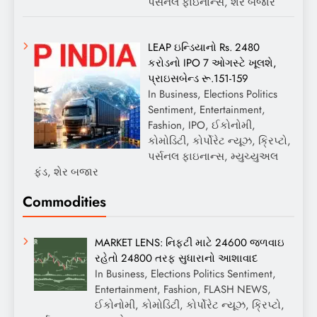
પર્સનલ ફાઇનાન્સ, શેર બજાર
LEAP ઇન્ડિયાનો Rs. 2480
કરોડનો IPO 7 ઓગસ્ટે ખૂલશે,
પ્રાઇસબેન્ડ રૂ.151-159
In Business, Elections Politics
Sentiment, Entertainment,
Fashion, IPO, ઈકોનોમી,
કોમોડિટી, કોર્પોરેટ ન્યૂઝ, ક્રિપ્ટો,
પર્સનલ ફાઇનાન્સ, મ્યુચ્યુઅલ
ફંડ, શેર બજાર
Commodities
MARKET LENS: નિફ્ટી માટે 24600 જળવાઇ
રહેતો 24800 તરફ સુધારાનો આશાવાદ
In Business, Elections Politics Sentiment,
Entertainment, Fashion, FLASH NEWS,
ઈકોનોમી, કોમોડિટી, કોર્પોરેટ ન્યૂઝ, ક્રિપ્ટો,