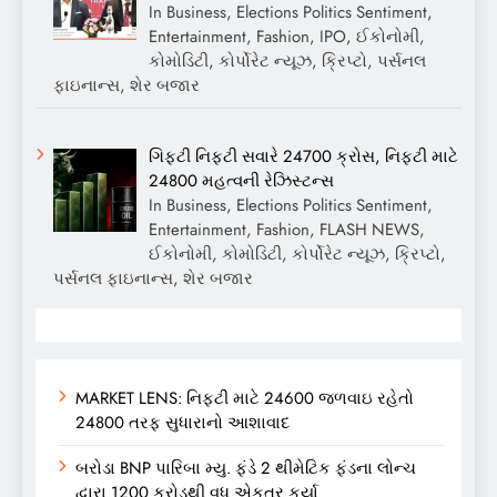
In Business, Elections Politics Sentiment,
Entertainment, Fashion, IPO, ઈકોનોમી,
કોમોડિટી, કોર્પોરેટ ન્યૂઝ, ક્રિપ્ટો, પર્સનલ
ફાઇનાન્સ, શેર બજાર
ગિફ્ટી નિફ્ટી સવારે 24700 ક્રોસ, નિફ્ટી માટે
24800 મહત્વની રેઝિસ્ટન્સ
In Business, Elections Politics Sentiment,
Entertainment, Fashion, FLASH NEWS,
ઈકોનોમી, કોમોડિટી, કોર્પોરેટ ન્યૂઝ, ક્રિપ્ટો,
પર્સનલ ફાઇનાન્સ, શેર બજાર
MARKET LENS: નિફ્ટી માટે 24600 જળવાઇ રહેતો
24800 તરફ સુધારાનો આશાવાદ
બરોડા BNP પારિબા મ્યુ. ફંડે 2 થીમેટિક ફંડના લોન્ચ
દ્વારા 1200 કરોડથી વધુ એકત્ર કર્યા