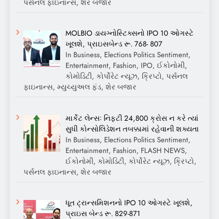
પર્સનલ ફાઇનાન્સ, શેર બજાર
MOLBIO ડાયગ્નોસ્ટિક્સનો IPO 10 ઓગસ્ટે
ખૂલશે, પ્રાઇસબેન્ડ રૂ. 768- 807
In Business, Elections Politics Sentiment,
Entertainment, Fashion, IPO, ઈકોનોમી,
કોમોડિટી, કોર્પોરેટ ન્યૂઝ, ક્રિપ્ટો, પર્સનલ
ફાઇનાન્સ, મ્યુચ્યુઅલ ફંડ, શેર બજાર
માર્કેટ લેન્સઃ નિફ્ટી 24,800 ક્રોસ ન કરે ત્યાં
સુધી કોન્સોલિડેશન તબક્કામાં રહેવાની શક્યતા
In Business, Elections Politics Sentiment,
Entertainment, Fashion, FLASH NEWS,
ઈકોનોમી, કોમોડિટી, કોર્પોરેટ ન્યૂઝ, ક્રિપ્ટો,
પર્સનલ ફાઇનાન્સ, શેર બજાર
ધૂત ટ્રાન્સમિશનનો IPO 10 ઓગસ્ટે ખૂલશે,
પ્રાઇસ બેન્ડ રૂ. 829-871