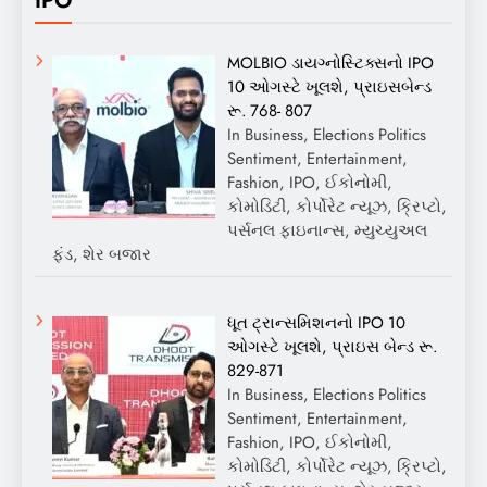
MOLBIO ડાયગ્નોસ્ટિક્સનો IPO
10 ઓગસ્ટે ખૂલશે, પ્રાઇસબેન્ડ
રૂ. 768- 807
In Business, Elections Politics
Sentiment, Entertainment,
Fashion, IPO, ઈકોનોમી,
કોમોડિટી, કોર્પોરેટ ન્યૂઝ, ક્રિપ્ટો,
પર્સનલ ફાઇનાન્સ, મ્યુચ્યુઅલ
ફંડ, શેર બજાર
ધૂત ટ્રાન્સમિશનનો IPO 10
ઓગસ્ટે ખૂલશે, પ્રાઇસ બેન્ડ રૂ.
829-871
In Business, Elections Politics
Sentiment, Entertainment,
Fashion, IPO, ઈકોનોમી,
કોમોડિટી, કોર્પોરેટ ન્યૂઝ, ક્રિપ્ટો,