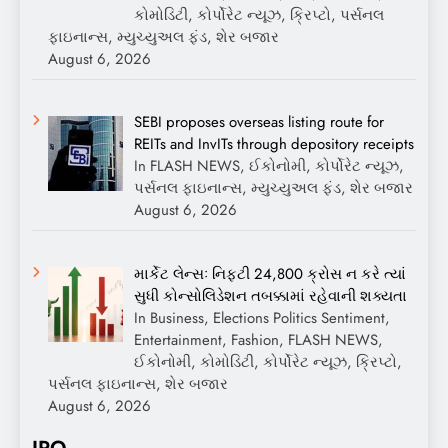
કોમોડિટી, કોર્પોરેટ ન્યૂઝ, ક્રિપ્ટો, પર્સનલ
ફાઇનાન્સ, મ્યુચ્યુઅલ ફંડ, શેર બજાર
August 6, 2026
SEBI proposes overseas listing route for
REITs and InvITs through depository receipts
In FLASH NEWS, ઈકોનોમી, કોર્પોરેટ ન્યૂઝ,
પર્સનલ ફાઇનાન્સ, મ્યુચ્યુઅલ ફંડ, શેર બજાર
August 6, 2026
માર્કેટ લેન્સઃ નિફ્ટી 24,800 ક્રોસ ન કરે ત્યાં
સુધી કોન્સોલિડેશન તબક્કામાં રહેવાની શક્યતા
In Business, Elections Politics Sentiment,
Entertainment, Fashion, FLASH NEWS,
ઈકોનોમી, કોમોડિટી, કોર્પોરેટ ન્યૂઝ, ક્રિપ્ટો,
પર્સનલ ફાઇનાન્સ, શેર બજાર
August 6, 2026
IPO