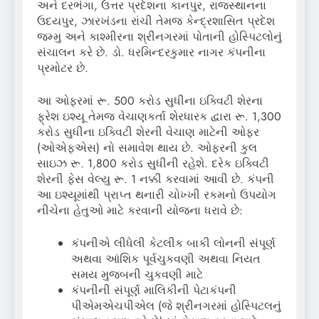
અને દરભંગા, ઉત્તર પ્રદેશના કાનપુર, રાજસ્થાનના
ઉદયપુર, ઝારખંડના રાંચી તેમજ કેન્દ્રશાસિત પ્રદેશ
જમ્મુ અને કાશ્મીરના શ્રીનગરમાં પોતાની હોસ્પિટલોનું
સંચાલન કરે છે. ડો. ધરમિન્દરકુમાર નાગર કંપનીના
પ્રમોટર છે.
આ ઓફરમાં રૂ. 500 કરોડ સુધીના ઇક્વિટી શેરના
ફ્રેશ ઇશ્યૂ તેમજ વેચાણકર્તા શેરધારક દ્વારા રૂ. 1,300
કરોડ સુધીના ઇક્વિટી શેરની વેચાણ માટેની ઓફર
(ઓએફએસ) નો સમાવેશ થાય છે. ઓફરની કુલ
સાઇઝ રૂ. 1,800 કરોડ સુધીની રહેશે. દરેક ઇક્વિટી
શેરની ફેસ વેલ્યુ રૂ. 1 નક્કી કરવામાં આવી છે. કંપની
આ ઇશ્યૂમાંથી પ્રાપ્ત થનારી ચોખ્ખી રકમનો ઉપયોગ
નીચેના હેતુઓ માટે કરવાની યોજના ધરાવે છે:
કંપનીએ લીધેલી કેટલીક બાકી લોનની સંપૂર્ણ
અથવા આંશિક પૂર્વચુકવણી અથવા નિયત
સમય મુજબની ચુકવણી માટે
કંપનીની સંપૂર્ણ માલિકીની પેટાકંપની
પીએમએચપીએલ (જે શ્રીનગરમાં હોસ્પિટલનું