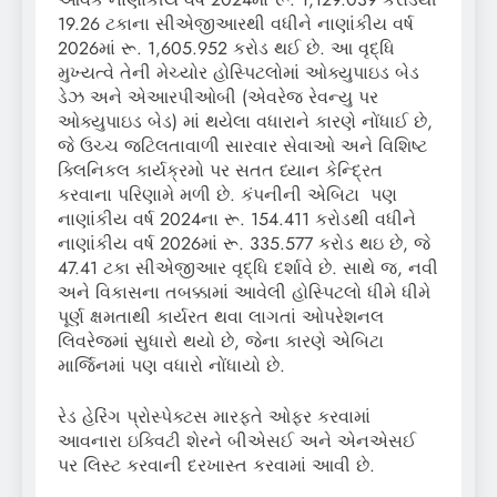
19.26 ટકાના સીએજીઆરથી વધીને નાણાંકીય વર્ષ
2026માં રૂ. 1,605.952 કરોડ થઈ છે. આ વૃદ્ધિ
મુખ્યત્વે તેની મેચ્યોર હોસ્પિટલોમાં ઓક્યુપાઇડ બેડ
ડેઝ અને એઆરપીઓબી (એવરેજ રેવન્યુ પર
ઓક્યુપાઇડ બેડ) માં થયેલા વધારાને કારણે નોંધાઈ છે,
જે ઉચ્ચ જટિલતાવાળી સારવાર સેવાઓ અને વિશિષ્ટ
ક્લિનિકલ કાર્યક્રમો પર સતત ધ્યાન કેન્દ્રિત
કરવાના પરિણામે મળી છે. કંપનીની એબિટા પણ
નાણાંકીય વર્ષ 2024ના રૂ. 154.411 કરોડથી વધીને
નાણાંકીય વર્ષ 2026માં રૂ. 335.577 કરોડ થઇ છે, જે
47.41 ટકા સીએજીઆર વૃદ્ધિ દર્શાવે છે. સાથે જ, નવી
અને વિકાસના તબક્કામાં આવેલી હોસ્પિટલો ધીમે ધીમે
પૂર્ણ ક્ષમતાથી કાર્યરત થવા લાગતાં ઓપરેશનલ
લિવરેજમાં સુધારો થયો છે, જેના કારણે એબિટા
માર્જિનમાં પણ વધારો નોંધાયો છે.
રેડ હેરિંગ પ્રોસ્પેક્ટસ મારફતે ઓફર કરવામાં
આવનારા ઇક્વિટી શેરને બીએસઈ અને એનએસઈ
પર લિસ્ટ કરવાની દરખાસ્ત કરવામાં આવી છે.