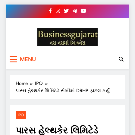
Skip
to
content
BUSINESS GUJARAT
નસ-નસ માં બિઝનેસ
MENU
Home
IPO
પારસ હેલ્થકેર લિમિટેડે સેબીમાં DRHP ફાઇલ કર્યું
IPO
પારસ હેલ્થકેર લિમિટેડે