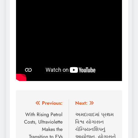
Post
Previous:
Next:
navigation
With Rising Petrol
અમદાવાદમાં પ્રથમ
Costs, Ultraviolette
વિશ્વ યોગાસન
Makes the
ચેમ્પિયનશિપનું
Transition to EVs
આયોજન, યોગાસને