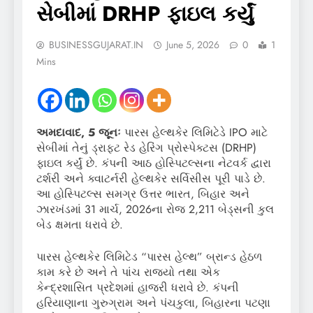
સેબીમાં DRHP ફાઇલ કર્યું
BUSINESSGUJARAT.IN
June 5, 2026
0
1
Mins
અમદાવાદ, 5 જૂનઃ
પારસ હેલ્થકેર લિમિટેડે IPO માટે
સેબીમાં તેનું ડ્રાફ્ટ રેડ હેરિંગ પ્રોસ્પેક્ટસ (DRHP)
ફાઇલ કર્યું છે. કંપની આઠ હોસ્પિટલ્સના નેટવર્ક દ્વારા
ટર્શરી અને ક્વાટર્નરી હેલ્થકેર સર્વિસીસ પૂરી પાડે છે.
આ હોસ્પિટલ્સ સમગ્ર ઉત્તર ભારત, બિહાર અને
ઝારખંડમાં 31 માર્ચ, 2026ના રોજ 2,211 બેડ્સની કુલ
બેડ ક્ષમતા ધરાવે છે.
પારસ હેલ્થકેર લિમિટેડ “પારસ હેલ્થ” બ્રાન્ડ હેઠળ
કામ કરે છે અને તે પાંચ રાજ્યો તથા એક
કેન્દ્રશાસિત પ્રદેશમાં હાજરી ધરાવે છે. કંપની
હરિયાણાના ગુરુગ્રામ અને પંચકુલા, બિહારના પટણા