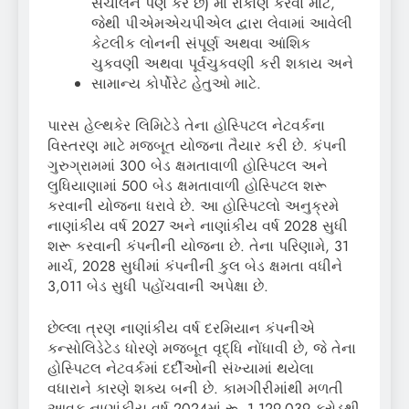
સંચાલન પણ કરે છે) માં રોકાણ કરવા માટે,
જેથી પીએમએચપીએલ દ્વારા લેવામાં આવેલી
કેટલીક લોનની સંપૂર્ણ અથવા આંશિક
ચુકવણી અથવા પૂર્વચુકવણી કરી શકાય અને
સામાન્ય કોર્પોરેટ હેતુઓ માટે.
પારસ હેલ્થકેર લિમિટેડે તેના હોસ્પિટલ નેટવર્કના
વિસ્તરણ માટે મજબૂત યોજના તૈયાર કરી છે. કંપની
ગુરુગ્રામમાં 300 બેડ ક્ષમતાવાળી હોસ્પિટલ અને
લુધિયાણામાં 500 બેડ ક્ષમતાવાળી હોસ્પિટલ શરૂ
કરવાની યોજના ધરાવે છે. આ હોસ્પિટલો અનુક્રમે
નાણાંકીય વર્ષ 2027 અને નાણાંકીય વર્ષ 2028 સુધી
શરૂ કરવાની કંપનીની યોજના છે. તેના પરિણામે, 31
માર્ચ, 2028 સુધીમાં કંપનીની કુલ બેડ ક્ષમતા વધીને
3,011 બેડ સુધી પહોંચવાની અપેક્ષા છે.
છેલ્લા ત્રણ નાણાંકીય વર્ષ દરમિયાન કંપનીએ
કન્સોલિડેટેડ ધોરણે મજબૂત વૃદ્ધિ નોંધાવી છે, જે તેના
હોસ્પિટલ નેટવર્કમાં દર્દીઓની સંખ્યામાં થયેલા
વધારાને કારણે શક્ય બની છે. કામગીરીમાંથી મળતી
આવક નાણાંકીય વર્ષ 2024માં રૂ. 1,129.039 કરોડથી