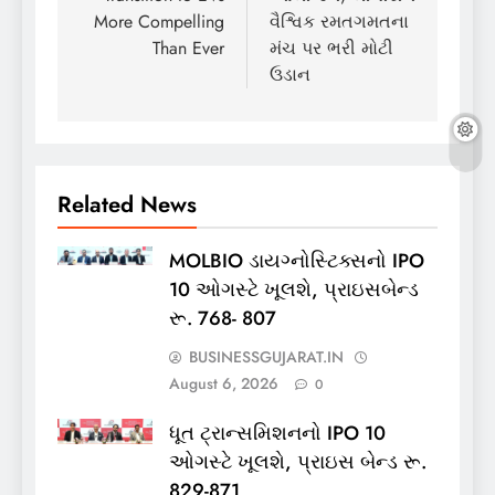
More Compelling
વૈશ્વિક રમતગમતના
Than Ever
મંચ પર ભરી મોટી
ઉડાન
Related News
MOLBIO ડાયગ્નોસ્ટિક્સનો IPO
10 ઓગસ્ટે ખૂલશે, પ્રાઇસબેન્ડ
રૂ. 768- 807
BUSINESSGUJARAT.IN
August 6, 2026
0
ધૂત ટ્રાન્સમિશનનો IPO 10
ઓગસ્ટે ખૂલશે, પ્રાઇસ બેન્ડ રૂ.
829-871