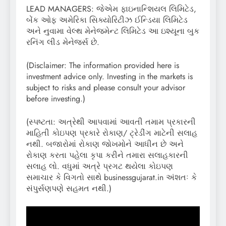
LEAD MANAGERS: જેએમ ફાઇનાન્શિયલ લિમિટેડ,
બેંક ઓફ અમેરિકા સિક્યોરિટીઝ ઈન્ડિયા લિમિટેડ
અને નુવામા વેલ્થ મેનેજમેન્ટ લિમિટેડ આ ઇશ્યૂના બુક
રનિંગ લીડ મેનેજર્સ છે.
(Disclaimer: The information provided here is
investment advice only. Investing in the markets is
subject to risks and please consult your advisor
before investing.)
(સ્પષ્ટતા: અત્રેથી આપવામાં આવતી તમામ પ્રકારની
માહિતી કોઇપણ પ્રકારે રોકાણ/ ટ્રેડીંગ માટેની સલાહ
નથી. બજારોમાં રોકાણ જોખમોને આધીન છે અને
રોકાણ કરતા પહેલા કૃપા કરીને તમારા સલાહકારની
સલાહ લો. વધુમાં અત્રે પ્રગટ થયેલા કોઇપણ
સમાચાર કે વિગતો સાથે businessgujarat.in અંશતઃ કે
સંપુર્સણપણે સહમત નથી.)