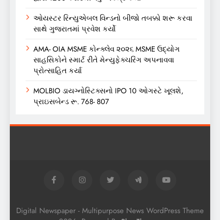
ઓયસ્ટર રિન્યુએબલ વિન્ડનો બીજો તબક્કો શરૂ કરવા
સાથે ગુજરાતમાં પ્રવેશ કર્યો
AMA- OIA MSME કોન્ક્લેવ ૨૦૨૬ MSME ઉદ્યોગ
સાહસિકોને સ્માર્ટ રીતે મેન્યુફેક્ચરિંગ અપનાવવા
પ્રોત્સાહિત કર્યા
MOLBIO ડાયગ્નોસ્ટિક્સનો IPO 10 ઓગસ્ટે ખૂલશે,
પ્રાઇસબેન્ડ રૂ. 768- 807
Digital Newspaper - Multipurpose News WordPress Theme