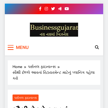
Skip
to
content
BUSINESS GUJARAT
નસ-નસ માં બિઝનેસ
MENU
Home
પર્સનલ ફાઇનાન્સ
સૌથી છેલ્લે આવતાં રિટાયરમેન્ટ માટેનું પ્લાનિંગ પહેલા
કરો
પર્સનલ ફાઇનાન્સ