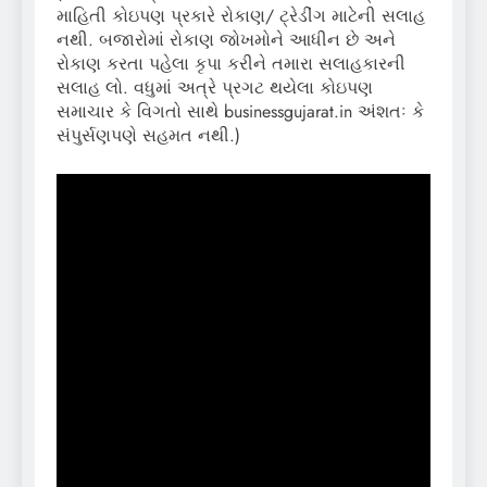
માહિતી કોઇપણ પ્રકારે રોકાણ/ ટ્રેડીંગ માટેની સલાહ
નથી. બજારોમાં રોકાણ જોખમોને આધીન છે અને
રોકાણ કરતા પહેલા કૃપા કરીને તમારા સલાહકારની
સલાહ લો. વધુમાં અત્રે પ્રગટ થયેલા કોઇપણ
સમાચાર કે વિગતો સાથે businessgujarat.in અંશતઃ કે
સંપુર્સણપણે સહમત નથી.)