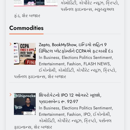
કોમોડિટી, કોર્પોરેટ ન્યૂઝ, ક્રિપ્ટો,
પર્સનલ ફાઇનાન્સ, મ્યુચ્યુઅલ
ફંડ, શેર બજાર
Commodities
Zepto, BookMyShow, ઇન્ડિગો સહિત 9
ડિજિટલ પ્લેટફોર્મ્સને CCPAએ ફટકાર્યો દંડ
In Business, Elections Politics Sentiment,
Entertainment, Fashion, FLASH NEWS,
ઈકોનોમી, કોમોડિટી, કોર્પોરેટ ન્યૂઝ, ક્રિપ્ટો,
પર્સનલ ફાઇનાન્સ, શેર બજાર
શિપરોકેટનો IPO 12 ઓગસ્ટે ખૂલશે,
પ્રાઇસબેન્ડ રૂ. 92-97
In Business, Elections Politics Sentiment,
Entertainment, Fashion, IPO, ઈકોનોમી,
કોમોડિટી, કોર્પોરેટ ન્યૂઝ, ક્રિપ્ટો, પર્સનલ
ફાઇનાન્સ, શેર બજાર