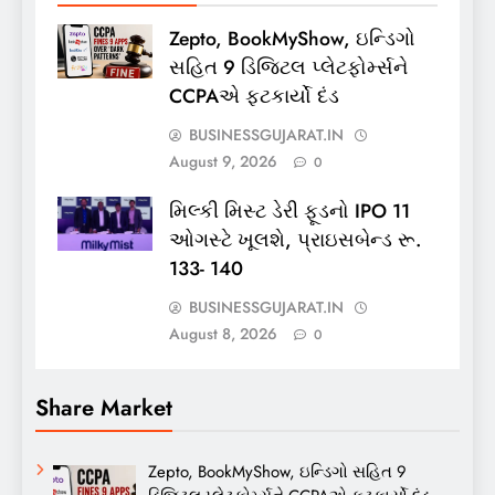
Zepto, BookMyShow, ઇન્ડિગો
સહિત 9 ડિજિટલ પ્લેટફોર્મ્સને
CCPAએ ફટકાર્યો દંડ
BUSINESSGUJARAT.IN
August 9, 2026
0
મિલ્કી મિસ્ટ ડેરી ફૂડનો IPO 11
ઓગસ્ટે ખૂલશે, પ્રાઇસબેન્ડ રૂ.
133- 140
BUSINESSGUJARAT.IN
August 8, 2026
0
Share Market
Zepto, BookMyShow, ઇન્ડિગો સહિત 9