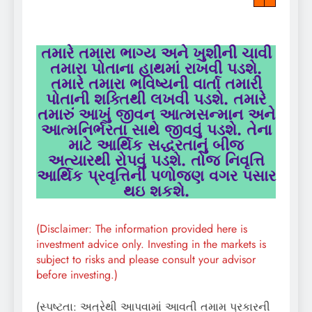
તમારે તમારા ભાગ્ય અને ખુશીની ચાવી
તમારા પોતાના હાથમાં રાખવી પડશે.
તમારે તમારા ભવિષ્યની વાર્તા તમારી
પોતાની શક્તિથી લખવી પડશે. તમારે
તમારું આખું જીવન આત્મસન્માન અને
આત્મનિર્ભરતા સાથે જીવવું પડશે. તેના
માટે આર્થિક સદ્ધરતાનું બીજ
અત્યારથી રોપવું પડશે. તોજ નિવૃત્તિ
આર્થિક પ્રવૃત્તિની પળોજણ વગર પસાર
થઇ શકશે.
(Disclaimer: The information provided here is
investment advice only. Investing in the markets is
subject to risks and please consult your advisor
before investing.)
(સ્પષ્ટતા: અત્રેથી આપવામાં આવતી તમામ પ્રકારની