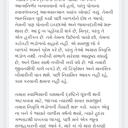
આત્મનિર્ભર બનાવવાનો ગર્વ હતો, પરંતુ પોતાના
સ્વાવલંબનનું આત્મસન્માન ક્યાંક ખોવાઈ ગયું. તેમની
જરૂરિયાત પૂર્ણ કર્યા પછી બાળકોને દોષ ન આપો;
તેમની પણ પોતાની ઇચ્છાઓ અને જવાબદારીઓ શરૂ
થાય છે. આ દુઃખ પહોંચાડી શકે છે, મિત્ર, પરંતુ તે
એક હકીકત છે. તમે તેમના ઉછેરનો પાયો છો, તેમના
કટોકટી ભંડોળનો સહારો નહીં. એ સમજી લો કે
બાળકો અમને પ્રેમ કરે છે, પરંતુ તેઓ અમારા નિવૃત્તિ
ભંડોળ નથી. તબીબી સંભાળે સરેરાશ આયુષ્ય વધાર્યું
છે, અને ઉંમર સાથે તબીબી ખર્ચ વધે છે. જો તમારી
જીવનશૈલી કાલે બગડે છે, તો ડિપ્રેશન અને માનસિક
બીમારીની વાત થશે. પછી નિયમિત આવક નહીં રહે,
કામ કરવાની ક્ષમતા નહીં રહે.
તમારા સ્વાભિમાની ચશ્માની દ્રષ્ટિને ધૂંધળી થતી
અટકાવવા માટે, જાગ્યા ત્યારથી સવાર સમજીને
તમારા નિવૃત્તિ ભંડોળની તૈયારી શરૂ કરો. ક્યાંક એવું
ના બને કે જ્યારે ચાલીસ વર્ષનો થયો, ત્યારે હૃદય
ગભરાટથી ધબકવા લાગ્યું, પછી મને એક જૂના
સલાહકારની યાદ આવે કે, મારે કાં તો મારા રોકાણો