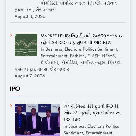
કોમોડિટી, કોર્પોરેટ ન્યૂઝ, ક્રિપ્ટો, પર્સનલ
ફાઇનાન્સ, શેર બજાર
August 8, 2026
MARKET LENS: નિફ્ટી માટે 24600 જળવાઇ
રહેતો 24800 તરફ સુધારાનો આશાવાદ
In Business, Elections Politics Sentiment,
Entertainment, Fashion, FLASH NEWS,
ઈકોનોમી, કોમોડિટી, કોર્પોરેટ ન્યૂઝ, ક્રિપ્ટો,
પર્સનલ ફાઇનાન્સ, શેર બજાર
August 7, 2026
IPO
મિલ્કી મિસ્ટ ડેરી ફૂડનો IPO 11
ઓગસ્ટે ખૂલશે, પ્રાઇસબેન્ડ રૂ.
133- 140
In Business, Elections Politics
Sentiment, Entertainment,