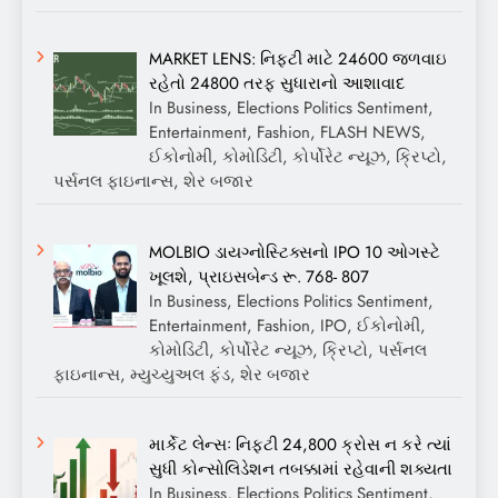
MARKET LENS: નિફ્ટી માટે 24600 જળવાઇ
રહેતો 24800 તરફ સુધારાનો આશાવાદ
In Business, Elections Politics Sentiment,
Entertainment, Fashion, FLASH NEWS,
ઈકોનોમી, કોમોડિટી, કોર્પોરેટ ન્યૂઝ, ક્રિપ્ટો,
પર્સનલ ફાઇનાન્સ, શેર બજાર
MOLBIO ડાયગ્નોસ્ટિક્સનો IPO 10 ઓગસ્ટે
ખૂલશે, પ્રાઇસબેન્ડ રૂ. 768- 807
In Business, Elections Politics Sentiment,
Entertainment, Fashion, IPO, ઈકોનોમી,
કોમોડિટી, કોર્પોરેટ ન્યૂઝ, ક્રિપ્ટો, પર્સનલ
ફાઇનાન્સ, મ્યુચ્યુઅલ ફંડ, શેર બજાર
માર્કેટ લેન્સઃ નિફ્ટી 24,800 ક્રોસ ન કરે ત્યાં
સુધી કોન્સોલિડેશન તબક્કામાં રહેવાની શક્યતા
In Business, Elections Politics Sentiment,