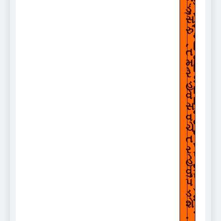
ગા
ડું
ર
સા
માં
રું
થી
,
નિ
ત
વૃ
મા
ત્તિ
રે
S
હ
I
વે
P
સા
નું
વ
બી
ચે
જ
ત
રો
ર
પ
હે
વું
વું
પ
પ
ડ
ડ
શે
શે
.
.