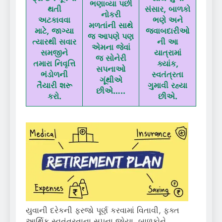
ભણાવ્યા પછી
થતી
સંસાર, બાળકો
નોકરી
અટકાવવા
ભણે અને
મળતાંની સાથે
માટે, જાગ્યા
જવાબદારીઓ
જ આપણે પણ
ત્યારથી સવાર
ની આ
એમના જેવાં
સમજીને
યાત્રામાં
જ સોનેરી
તમારા નિવૃત્તિ
ક્યાંક,
સપનાઓ
ભંડોળની
સ્વતંત્રતા
ગૂંથીએ
તૈયારી શરૂ
ગુમાવી રહ્યા
છીએ…..
કરો.
છીએ.
યુવાની દરેકની ફરજો પૂર્ણ કરવામાં વિતાવી, ફક્ત
આર્થિક સ્વતંત્રતાના સપના જોયા. બાળકોને