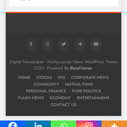
Digital Newspaper - Multipurpose News WordPress Theme
2026. Powered By
.
BlazeThemes
HOME
STOCKS
IPO
CORPORATE NEWS
COMMODITY
MUTUAL FUND
PERSONAL FINANCE
PURE POLITICS
FLASH NEWS
ECONOMY
ENTERTAINMENT
CONTACT US