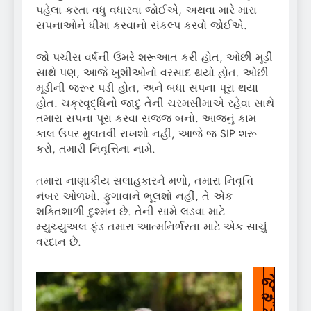
પહેલા કરતા વધુ વધારવા જોઈએ, અથવા મારે મારા
સપનાઓને ધીમા કરવાનો સંકલ્પ કરવો જોઈએ.
જો પચીસ વર્ષની ઉંમરે શરૂઆત કરી હોત, ઓછી મૂડી
સાથે પણ, આજે ખુશીઓનો વરસાદ થયો હોત. ઓછી
મૂડીની જરૂર પડી હોત, અને બધા સપના પૂરા થયા
હોત. ચક્રવૃદ્ધિનો જાદુ તેની ચરમસીમાએ રહેવા સાથે
તમારા સપના પૂરા કરવા સજ્જ બનો. આજનું કામ
કાલ ઉપર મુલતવી રાખશો નહીં, આજે જ SIP શરૂ
કરો, તમારી નિવૃત્તિના નામે.
તમારા નાણાકીય સલાહકારને મળો, તમારા નિવૃત્તિ
નંબર ઓળખો. ફુગાવાને ભૂલશો નહીં, તે એક
શક્તિશાળી દુશ્મન છે. તેની સામે લડવા માટે
મ્યુચ્યુઅલ ફંડ તમારા આત્મનિર્ભરતા માટે એક સાચું
વરદાન છે.
જે
જે
ઓ
ઓ