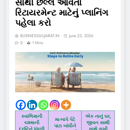
સૌથી છેલ્લે આવતાં
રિટાયરમેન્ટ માટેનું પ્લાનિંગ
પહેલા કરો
BUSINESSGUJARAT.IN
June 23, 2026
0
1 Mins
સ્વાભિમાની
એક નાનું ઘર,
મા-બાપે પેટે
ચશ્માની
જીવન સાથી
પાટા બાંધીને
દ્રષ્ટિને ધૂંધળી
સાથે સુખી