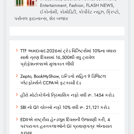
Entertainment, Fashion, FLASH NEWS,
ઈકોનોમી, કોમોડિટી, કોર્પોરેટ ન્યૂઝ, ક્રિપ્ટો,
પર્સનલ ફાઇનાન્સ, શેર બજાર
TTF અમદાવાદ-2026માં ટ્રેડ વિઝિટર્સમાં 10%ના વધારા
સાથે ત્રણ દિવસમાં 16,500થી વધુ ટ્રાવેલ
પ્રોફેશનલ્સએ મુલાકાત લીધી
Zepto, BookMyShow, ઇન્ડિગો સહિત 9 ડિજિટલ
પ્લેટફોર્મ્સને CCPAએ ફટકાર્યો દંડ
હીરો મોટોકોર્પનો ત્રિમાસિક નફો વધી રૂ. 1454 કરોડ
SBI નો Q1 ચોખ્ખો નફો 10% વધી રૂ. 21,121 કરોડ
EDIIએ રાષ્ટ્રીય હેન્ડલૂમ દિવસની ઉજવણી કરી, 4
પરંપરાગત હસ્તકલાઓને GI પ્રમાણપત્ર એનાયત
કરાયા