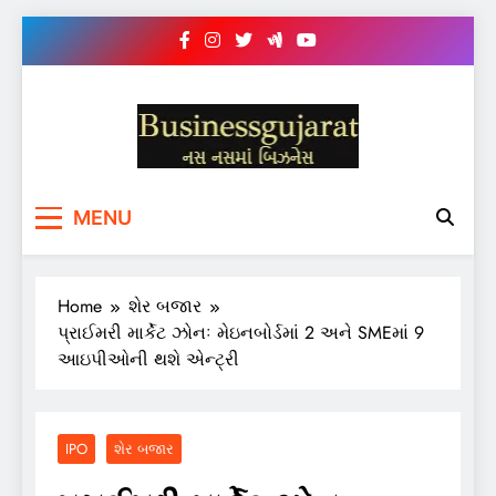
Skip
to
content
BUSINESS GUJARAT
નસ-નસ માં બિઝનેસ
MENU
Home
શેર બજાર
પ્રાઈમરી માર્કેટ ઝોનઃ મેઇનબોર્ડમાં 2 અને SMEમાં 9
આઇપીઓની થશે એન્ટ્રી
IPO
શેર બજાર