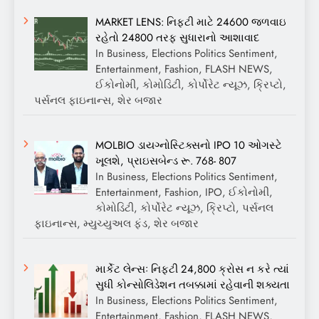
MARKET LENS: નિફ્ટી માટે 24600 જળવાઇ
રહેતો 24800 તરફ સુધારાનો આશાવાદ
In Business, Elections Politics Sentiment,
Entertainment, Fashion, FLASH NEWS,
ઈકોનોમી, કોમોડિટી, કોર્પોરેટ ન્યૂઝ, ક્રિપ્ટો,
પર્સનલ ફાઇનાન્સ, શેર બજાર
MOLBIO ડાયગ્નોસ્ટિક્સનો IPO 10 ઓગસ્ટે
ખૂલશે, પ્રાઇસબેન્ડ રૂ. 768- 807
In Business, Elections Politics Sentiment,
Entertainment, Fashion, IPO, ઈકોનોમી,
કોમોડિટી, કોર્પોરેટ ન્યૂઝ, ક્રિપ્ટો, પર્સનલ
ફાઇનાન્સ, મ્યુચ્યુઅલ ફંડ, શેર બજાર
માર્કેટ લેન્સઃ નિફ્ટી 24,800 ક્રોસ ન કરે ત્યાં
સુધી કોન્સોલિડેશન તબક્કામાં રહેવાની શક્યતા
In Business, Elections Politics Sentiment,
Entertainment, Fashion, FLASH NEWS,