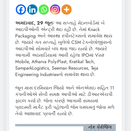
અમદાવાદ, 29 જૂનઃ
આ સપ્તાહે મેઇનબોર્ડમાં બે
આઇપીઓની એન્ટ્રી થઇ રહી છે. તેમાં Knack
Packaging અને આસ્થા સ્પીનટેક્સનો સમાવેશ થાય
છે. જ્યારે ગત સપ્તાહે ખુલેલો CSM ટેકનોલોજીસનો
આઇપીઓ સોમવારે બંધ થવા જઇ રહ્યો છે. જ્યારે
આગામી અઠવાડિયામાં આવી રહેલા IPOમાં Vinit
Mobile, Atharva Poly-Plast, Kratikal Tech,
SamparkLogistics, Seemax Resources, Teja
Engineering Industriesનો સમાવેશ થાય છે.
જૂન માસ દરમિયાન જિયો અને એનએસઇ સહિત 11
કંપનીઓએ સેબી સમક્ષ આપીઓ માટે ડીઆરએચપી
ફાઇલ કર્યા છે. જેના કારણે આગામી સમયમાં
પ્રાઇમરી માર્કેટ ફરી પહેલાની જેમ ધમધમતું જોવા મળે
તેવો આશાવાદ પ્રવર્તી રહ્યો છે.
નૅક પેકેજિંગ