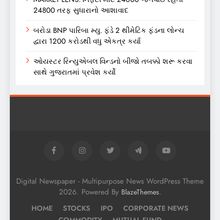
24800 તરફ સુધારાનો આશાવાદ
બરોડા BNP પારિબા મ્યુ. ફંડે 2 થીમેટિક ફંડના લોન્ચ
દ્વારા 1200 કરોડથી વધુ એકત્ર કર્યા
ઓયસ્ટર રિન્યુએબલ વિન્ડનો બીજો તબક્કો શરૂ કરવા
સાથે ગુજરાતમાં પ્રવેશ કર્યો
Digital Newspaper - Multipurpose News WordPress Theme
2026. Powered By
.
BlazeThemes
HOME
STOCKS
IPO
CORPORATE NEWS