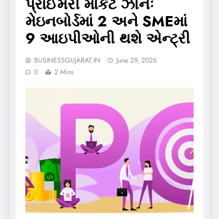
પ્રાઈમરી માર્કેટ ઝોનઃ
મેઇનબોર્ડમાં 2 અને SMEમાં
9 આઇપીઓની થશે એન્ટ્રી
BUSINESSGUJARAT.IN
June 29, 2026
0
2 Mins