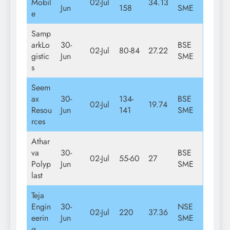
Mobil
02-Jul
34.13
Jun
158
SME
e
Samp
arkLo
30-
BSE
02-Jul
80-84
27.22
gistic
Jun
SME
s
Seem
ax
30-
134-
BSE
02-Jul
19.74
Resou
Jun
141
SME
rces
Athar
va
30-
BSE
02-Jul
55-60
27
Polyp
Jun
SME
last
Teja
Engin
30-
NSE
02-Jul
220
37.36
eerin
Jun
SME
g