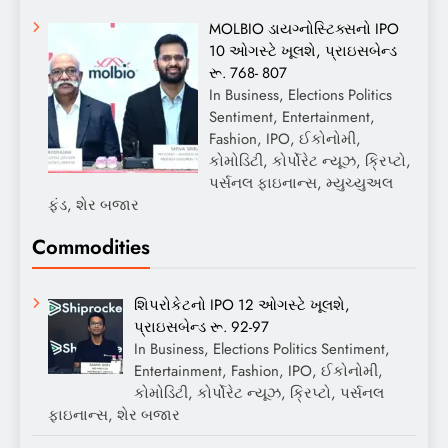
MOLBIO ડાયગ્નોસ્ટિક્સનો IPO
10 ઓગસ્ટે ખૂલશે, પ્રાઇસબેન્ડ
રૂ. 768- 807
In Business, Elections Politics
Sentiment, Entertainment,
Fashion, IPO, ઈકોનોમી,
કોમોડિટી, કોર્પોરેટ ન્યૂઝ, ક્રિપ્ટો,
પર્સનલ ફાઇનાન્સ, મ્યુચ્યુઅલ
ફંડ, શેર બજાર
Commodities
શિપરોકેટનો IPO 12 ઓગસ્ટે ખૂલશે,
પ્રાઇસબેન્ડ રૂ. 92-97
In Business, Elections Politics Sentiment,
Entertainment, Fashion, IPO, ઈકોનોમી,
કોમોડિટી, કોર્પોરેટ ન્યૂઝ, ક્રિપ્ટો, પર્સનલ
ફાઇનાન્સ, શેર બજાર