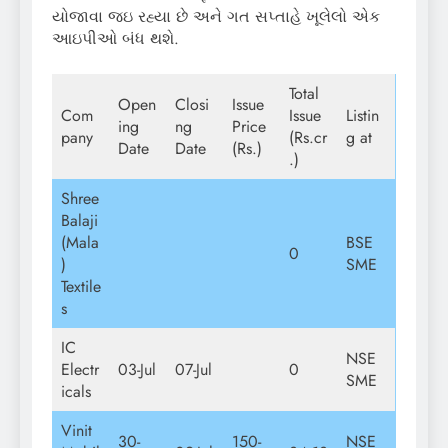
યોજાવા જઇ રહ્યા છે અને ગત સપ્તાહે ખૂલેલો એક
આઇપીઓ બંધ થશે.
Total
Open
Closi
Issue
Com
Issue
Listin
ing
ng
Price
pany
(Rs.cr
g at
Date
Date
(Rs.)
.)
Shree
Balaji
(Mala
BSE
0
)
SME
Textile
s
IC
NSE
Electr
03-Jul
07-Jul
0
SME
icals
Vinit
30-
150-
NSE