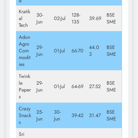
Kratik
30-
128-
BSE
al
02-Jul
39.69
Jun
135
SME
Tech
Adon
Agro
29-
44.0
BSE
Com
01-Jul
66-70
Jun
3
SME
modit
ies
Twink
le
29-
BSE
01-Jul
64-69
27.52
Paper
Jun
SME
s
Crazy
25-
30-
BSE
Snack
39-42
31.47
Jun
Jun
SME
s
Sri