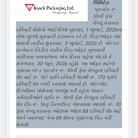
લિમિટેડ:
પ્રત્યેક રૂ.
10ની ફેસ
વેલ્યૂ ધરાવતા
ઇક્વિટી શેર્સનો આઈપીઓ બુધવાર, 1 જુલાઈ, 2026ના
રોજ ખુલ્લો મૂકવાની દરખાસ્ત કરે છે. બિડ/ઓફર બંધ
થવાની તારીખ શુક્રવાર, 3 જુલાઈ, 2026 છે. એન્કર
ઇન્વેસ્ટર બિડીંગ તારીખ બિડ/ઓફર ખુલવાની
તારીખના કામકાજના એક દિવસ પહેલા એટલે કે
મંગળવાર, 30 જૂન, 2026 રહેશે. આ ઓફર માટેનો
પ્રાઇસ બેન્ડ પ્રત્યેક રૂ. 10ની ફેસ વેલ્યુના ઇક્વિટી
શેર માટે રૂ. 161 પ્રતિ ઇક્વિટી શેરથી રૂ. 170 પ્રતિ
ઇક્વિટી શેર નક્કી કરવામાં આવ્યો છે. એમ્પ્લોઇ
રિઝર્વેશન પોર્શનમાં અરજી કરી રહેલા લાયક
કર્મચારીઓને પ્રતિ રૂ. 10ની ફેસ વેલ્યૂના ઇક્વિટી
શેર દીઠ રૂ. 16નું ડિસ્કાઉન્ટ આપવામાં આવશે. રૂ. 10
ફેસ વેલ્યૂ ધરાવતા ઓછામાં ઓછા 88 ઇક્વિટી શેર માટે
અને ત્યારબાદ તેના 88 શેરના ગુણાંકમાં બિડ કરી
શકાશે.