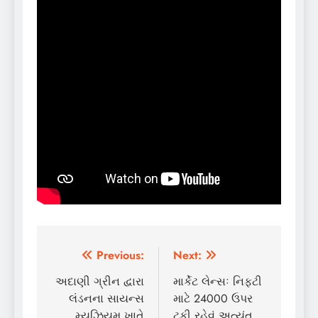
Post
Previous:
Next:
navigation
અદાણી ગ્રીન દ્વારા
માર્કેટ લેન્સઃ નિફ્ટી
લંડનના સાયન્સ
માટે 24000 ઉપર
મ્યુઝિયમ ખાતે
ટકી રહેવું અત્યંત