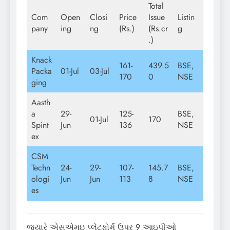
Total
Com
Open
Closi
Price
Issue
Listin
pany
ing
ng
(Rs.)
(Rs.cr
g
.)
Knack
161-
439.5
BSE,
Packa
01-Jul
03-Jul
170
0
NSE
ging
Aasth
a
29-
125-
BSE,
01-Jul
170
Spint
Jun
136
NSE
ex
CSM
Techn
24-
29-
107-
145.7
BSE,
ologi
Jun
Jun
113
8
NSE
es
જ્યારે એસએમઇ પ્લેટફોર્મ ઉપર 9 આઇપીઓ