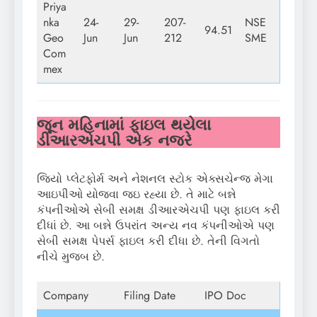
Priya
nka
24-
29-
207-
NSE
94.51
Geo
Jun
Jun
212
SME
Com
mex
જૂન મહિનામાં ફાઇલ થયેલા
ડીઆરએચપી એક નજરે
જિયો પ્લેટફોર્મ અને નેશનલ સ્ટોક એક્સચેન્જ મેગા
આઇપીઓ યોજવા જઇ રહ્યા છે. તે માટે બન્ને
કંપનીઓએ સેબી સમક્ષ ડીઆરએચપી પણ ફાઇલ કરી
દીધાં છે. આ બન્ને ઉપરાંત અન્ય નવ કંપનીઓએ પણ
સેબી સમક્ષ પેપર્સ ફાઇલ કરી દીધા છે. તેની વિગતો
નીચે મુજબ છે.
Company
Filing Date
IPO Doc