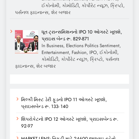
ઈકોનોમી, કોમોડિટી, કોર્પોરેટ ન્યૂઝ, ક્રિપ્ટો,
પર્સનલ ફાઇનાન્સ, શેર બજાર
ધૂત ટ્રાન્સમિશનનો IPO 10 ઓગસ્ટે ખૂલશે,
પ્રાઇસ બેન્ડ રૂ. 829-871
In Business, Elections Politics Sentiment,
Entertainment, Fashion, IPO, ઈકોનોમી,
કોમોડિટી, કોર્પોરેટ ન્યૂઝ, ક્રિપ્ટો, પર્સનલ
ફાઇનાન્સ, શેર બજાર
મિલ્કી મિસ્ટ ડેરી ફૂડનો IPO 11 ઓગસ્ટે ખૂલશે,
પ્રાઇસબેન્ડ રૂ. 133- 140
શિપરોકેટનો IPO 12 ઓગસ્ટે ખૂલશે, પ્રાઇસબેન્ડ રૂ.
92-97
MARKET LENS: નિફ્ટી માટે 24600 જળવાઇ રહેતો