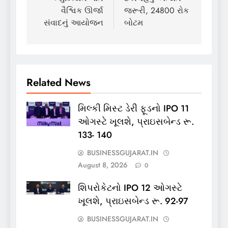
વૈશ્વિક ઊર્જા
જરૂરી, 24800 રોક
સંવાદનું આયોજન
બોટમ
Related News
મિલ્કી મિસ્ટ ડેરી ફૂડનો IPO 11
ઓગસ્ટે ખૂલશે, પ્રાઇસબેન્ડ રૂ.
133- 140
BUSINESSGUJARAT.IN
August 8, 2026
0
શિપરોકેટનો IPO 12 ઓગસ્ટે
ખૂલશે, પ્રાઇસબેન્ડ રૂ. 92-97
BUSINESSGUJARAT.IN