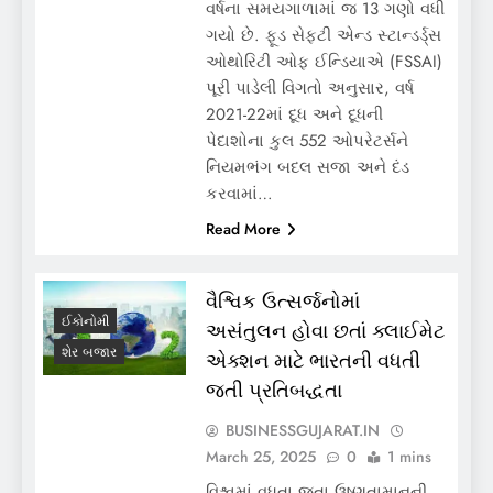
વર્ષના સમયગાળામાં જ 13 ગણો વધી
ગયો છે. ફૂડ સેફ્ટી એન્ડ સ્ટાન્ડર્ડ્સ
ઓથોરિટી ઓફ ઈન્ડિયાએ (FSSAI)
પૂરી પાડેલી વિગતો અનુસાર, વર્ષ
2021-22માં દૂધ અને દૂધની
પેદાશોના કુલ 552 ઓપરેટર્સને
નિયમભંગ બદલ સજા અને દંડ
કરવામાં…
Read More
વૈશ્વિક ઉત્સર્જનોમાં
ઈકોનોમી
અસંતુલન હોવા છતાં ક્લાઈમેટ
શેર બજાર
એક્શન માટે ભારતની વધતી
જતી પ્રતિબદ્ધતા
BUSINESSGUJARAT.IN
March 25, 2025
0
1 mins
વિશ્વમાં વધતા જતા ઉષ્ણતામાનની