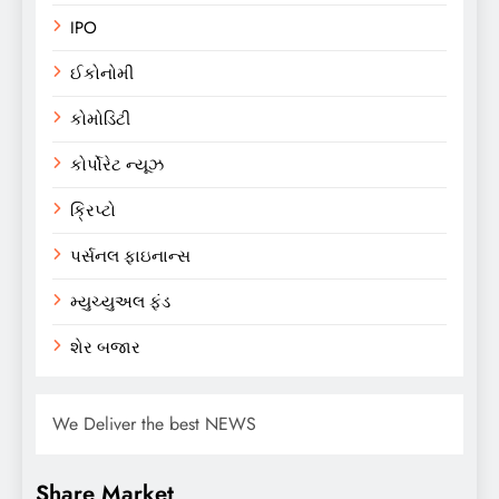
IPO
ઈકોનોમી
કોમોડિટી
કોર્પોરેટ ન્યૂઝ
ક્રિપ્ટો
પર્સનલ ફાઇનાન્સ
મ્યુચ્યુઅલ ફંડ
શેર બજાર
We Deliver the best NEWS
Share Market