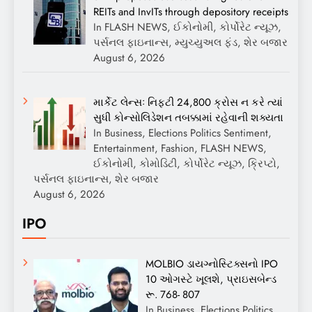
REITs and InvITs through depository receipts
In FLASH NEWS, ઈકોનોમી, કોર્પોરેટ ન્યૂઝ,
પર્સનલ ફાઇનાન્સ, મ્યુચ્યુઅલ ફંડ, શેર બજાર
August 6, 2026
માર્કેટ લેન્સઃ નિફ્ટી 24,800 ક્રોસ ન કરે ત્યાં
સુધી કોન્સોલિડેશન તબક્કામાં રહેવાની શક્યતા
In Business, Elections Politics Sentiment,
Entertainment, Fashion, FLASH NEWS,
ઈકોનોમી, કોમોડિટી, કોર્પોરેટ ન્યૂઝ, ક્રિપ્ટો,
પર્સનલ ફાઇનાન્સ, શેર બજાર
August 6, 2026
IPO
MOLBIO ડાયગ્નોસ્ટિક્સનો IPO
10 ઓગસ્ટે ખૂલશે, પ્રાઇસબેન્ડ
રૂ. 768- 807
In Business, Elections Politics