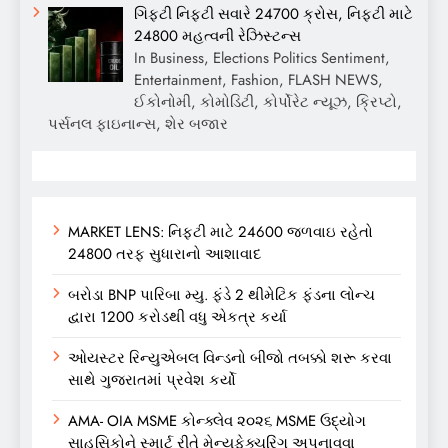
ગિફ્ટી નિફ્ટી સવારે 24700 ક્રોસ, નિફ્ટી માટે
24800 મહત્વની રેઝિસ્ટન્સ
In Business, Elections Politics Sentiment,
Entertainment, Fashion, FLASH NEWS,
ઈકોનોમી, કોમોડિટી, કોર્પોરેટ ન્યૂઝ, ક્રિપ્ટો,
પર્સનલ ફાઇનાન્સ, શેર બજાર
MARKET LENS: નિફ્ટી માટે 24600 જળવાઇ રહેતો
24800 તરફ સુધારાનો આશાવાદ
બરોડા BNP પારિબા મ્યુ. ફંડે 2 થીમેટિક ફંડના લોન્ચ
દ્વારા 1200 કરોડથી વધુ એકત્ર કર્યા
ઓયસ્ટર રિન્યુએબલ વિન્ડનો બીજો તબક્કો શરૂ કરવા
સાથે ગુજરાતમાં પ્રવેશ કર્યો
AMA- OIA MSME કોન્ક્લેવ ૨૦૨૬ MSME ઉદ્યોગ
સાહસિકોને સ્માર્ટ રીતે મેન્યુફેક્ચરિંગ અપનાવવા