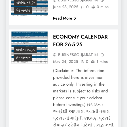
કોર્પોરેટ ન્યૂઝ
June 28, 2025
0
0 mins
શેર બજાર
Read More
ECONOMY CALENDAR
FOR 26-5-25
કોર્પોરેટ ન્યૂઝ
BUSINESSGUJARAT.IN
શેર બજાર
May 24, 2025
0
1 mins
(Disclaimer: The information
provided here is investment
advice only. Investing in the
markets is subject to risks and
please consult your advisor
before investing.) (સ્પષ્ટતા:
અત્રેથી આપવામાં આવતી તમામ
પ્રકારની માહિતી કોઇપણ પ્રકારે
રોકાણ/ ટ્રેડીંગ માટેની સલાહ નથી.