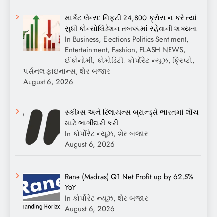
માર્કેટ લેન્સઃ નિફ્ટી 24,800 ક્રોસ ન કરે ત્યાં
સુધી કોન્સોલિડેશન તબક્કામાં રહેવાની શક્યતા
In Business, Elections Politics Sentiment,
Entertainment, Fashion, FLASH NEWS,
ઈકોનોમી, કોમોડિટી, કોર્પોરેટ ન્યૂઝ, ક્રિપ્ટો,
પર્સનલ ફાઇનાન્સ, શેર બજાર
August 6, 2026
સ્કીમ્સ અને રિલાયન્સ બ્રાન્ડ્સે ભારતમાં લોંચ
માટે ભાગીદારી કરી
In કોર્પોરેટ ન્યૂઝ, શેર બજાર
August 6, 2026
Rane (Madras) Q1 Net Profit up by 62.5%
YoY
In કોર્પોરેટ ન્યૂઝ, શેર બજાર
August 6, 2026