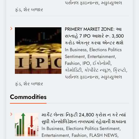
પર્સનલ ફાઇનાન્સ, મ્યુચ્યુઅલ
ફંડ, શેર બજાર
PRIMERY MARKET ZONE: આ
સપ્તાહે 7 IPO આશરે રૂ. 3,500
કરોડ એકત્ર કરવા એન્ટર થશે
In Business, Elections Politics
Sentiment, Entertainment,
Fashion, IPO, ઈકોનોમી,
કોમોડિટી, કોર્પોરેટ ન્યૂઝ, ક્રિપ્ટો,
પર્સનલ ફાઇનાન્સ, મ્યુચ્યુઅલ
ફંડ, શેર બજાર
Commodities
માર્કેટ લેન્સઃ નિફ્ટી 24,800 ક્રોસ ન કરે ત્યાં
સુધી કોન્સોલિડેશન તબક્કામાં રહેવાની શક્યતા
In Business, Elections Politics Sentiment,
Entertainment, Fashion, FLASH NEWS,