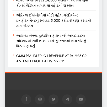
માર્કેટ લેન્સઃ નિફ્ટી 24,800 ક્રોસ ન કરે ત્યાં સુધી
કોન્સોલિડેશન તબક્કામાં રહેવાની શક્યતા
ઓરેન્જ ઈકોનોમીમાં મોટી પહેલ;ગ્રેડિએન્ટ
ઈન્ફોટેનમેન્ટનું રૂપિયા 5,000 કરોડ રોકાણ કરવાનો
મેગા રોડમેપ
આદિત્ય બિરલા હાઉસિંગ ફાઇનાન્સે અમદાવાદના
ચાંદખેડામાં નવી શાખા સાથે ગુજરાતમાં કામગીરીનું
વિસ્તરણ કર્યું
GMM PFAUDLER: Q1 REVENUE AT Rs. 925 CR.
AND NET PROFIT AT Rs. 22 CR