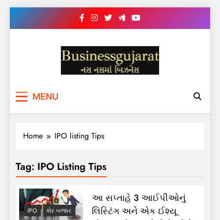
Skip
to
content
BUSINESS GUJARAT
નસ-નસ માં બિઝનેસ
MENU
Home
IPO listing Tips
Tag:
IPO Listing Tips
આ સપ્તાહે 3 આઈપીઓનું
લિસ્ટિંગ અને એક ઈશ્યૂ
IPO
શેર બજાર