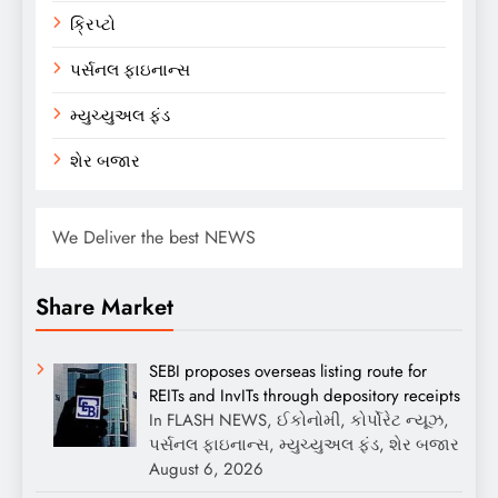
ક્રિપ્ટો
પર્સનલ ફાઇનાન્સ
મ્યુચ્યુઅલ ફંડ
શેર બજાર
We Deliver the best NEWS
Share Market
SEBI proposes overseas listing route for
REITs and InvITs through depository receipts
In FLASH NEWS, ઈકોનોમી, કોર્પોરેટ ન્યૂઝ,
પર્સનલ ફાઇનાન્સ, મ્યુચ્યુઅલ ફંડ, શેર બજાર
August 6, 2026