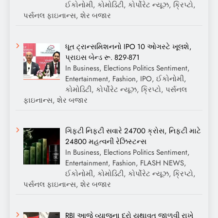
ઈકોનોમી, કોમોડિટી, કોર્પોરેટ ન્યૂઝ, ક્રિપ્ટો,
પર્સનલ ફાઇનાન્સ, શેર બજાર
ધૂત ટ્રાન્સમિશનનો IPO 10 ઓગસ્ટે ખૂલશે,
પ્રાઇસ બેન્ડ રૂ. 829-871
In Business, Elections Politics Sentiment,
Entertainment, Fashion, IPO, ઈકોનોમી,
કોમોડિટી, કોર્પોરેટ ન્યૂઝ, ક્રિપ્ટો, પર્સનલ
ફાઇનાન્સ, શેર બજાર
ગિફ્ટી નિફ્ટી સવારે 24700 ક્રોસ, નિફ્ટી માટે
24800 મહત્વની રેઝિસ્ટન્સ
In Business, Elections Politics Sentiment,
Entertainment, Fashion, FLASH NEWS,
ઈકોનોમી, કોમોડિટી, કોર્પોરેટ ન્યૂઝ, ક્રિપ્ટો,
પર્સનલ ફાઇનાન્સ, શેર બજાર
RBI આજે વ્યાજના દરો યથાવત્ જાળવી રાખે