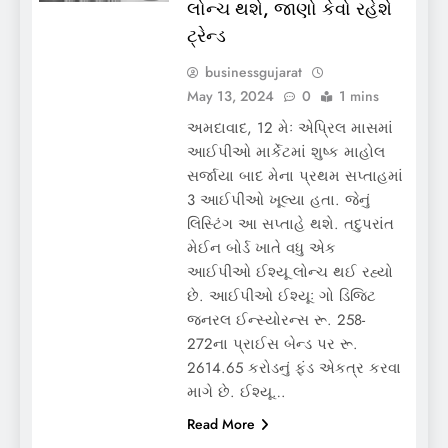
લોન્ચ થશે, જાણો કેવો રહેશે
ટ્રેન્ડ
businessgujarat
May 13, 2024
0
1 mins
અમદાવાદ, 12 મેઃ એપ્રિલ માસમાં
આઈપીઓ માર્કેટમાં શુષ્ક માહોલ
સર્જાયા બાદ મેના પ્રથમ સપ્તાહમાં
3 આઈપીઓ ખૂલ્યા હતા. જેનું
લિસ્ટિંગ આ સપ્તાહે થશે. તદુપરાંત
મેઈન બોર્ડ ખાતે વધુ એક
આઈપીઓ ઈશ્યૂ લોન્ચ થઈ રહ્યો
છે. આઈપીઓ ઈશ્યૂઃ ગો ડિજિટ
જનરલ ઈન્સ્યોરન્સ રૂ. 258-
272ના પ્રાઈસ બેન્ડ પર રૂ.
2614.65 કરોડનું ફંડ એકત્ર કરવા
માગે છે. ઈશ્યૂ…
Read More