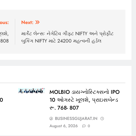
ous:
Next:
લશે,
માર્કેટ લેન્સઃ નેગેટિવ ગીફ્ટ NIFTY અને પ્રોફીટ
- 808
બુકિંગ NIFTY માટે 24200 મહત્વની હર્ડલ
MOLBIO ડાયગ્નોસ્ટિક્સનો IPO
00
10 ઓગસ્ટે ખૂલશે, પ્રાઇસબેન્ડ
રૂ. 768- 807
BUSINESSGUJARAT.IN
August 6, 2026
0