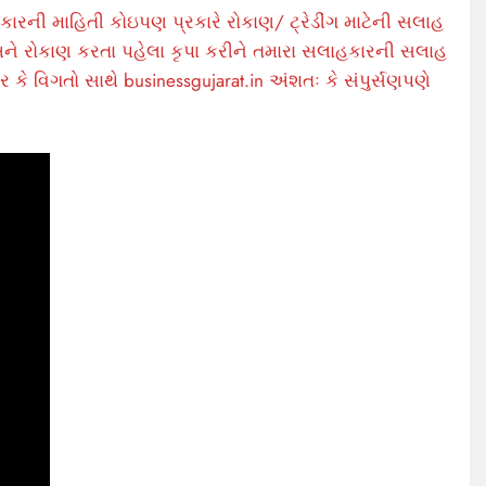
કારની માહિતી કોઇપણ પ્રકારે રોકાણ/ ટ્રેડીંગ માટેની સલાહ
ે રોકાણ કરતા પહેલા કૃપા કરીને તમારા સલાહકારની સલાહ
 કે વિગતો સાથે businessgujarat.in અંશતઃ કે સંપુર્સણપણે