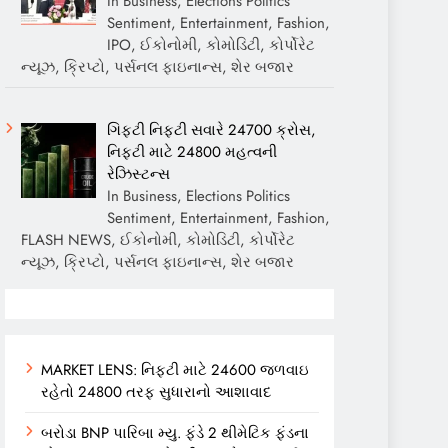
In Business, Elections Politics
Sentiment, Entertainment, Fashion,
IPO, ઈકોનોમી, કોમોડિટી, કોર્પોરેટ
ન્યૂઝ, ક્રિપ્ટો, પર્સનલ ફાઇનાન્સ, શેર બજાર
ગિફ્ટી નિફ્ટી સવારે 24700 ક્રોસ,
નિફ્ટી માટે 24800 મહત્વની
રેઝિસ્ટન્સ
In Business, Elections Politics
Sentiment, Entertainment, Fashion,
FLASH NEWS, ઈકોનોમી, કોમોડિટી, કોર્પોરેટ
ન્યૂઝ, ક્રિપ્ટો, પર્સનલ ફાઇનાન્સ, શેર બજાર
MARKET LENS: નિફ્ટી માટે 24600 જળવાઇ
રહેતો 24800 તરફ સુધારાનો આશાવાદ
બરોડા BNP પારિબા મ્યુ. ફંડે 2 થીમેટિક ફંડના