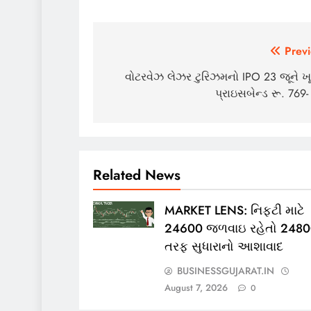
Post
Previ
navigation
વોટરવેઝ લેઝર ટુરિઝમનો IPO 23 જૂને ખૂ
પ્રાઇસબેન્ડ રૂ. 769
Related News
MARKET LENS: નિફ્ટી માટે
24600 જળવાઇ રહેતો 248
તરફ સુધારાનો આશાવાદ
BUSINESSGUJARAT.IN
August 7, 2026
0