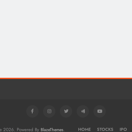
me 2026. Powered By
.
HOME
STOCKS
IPO
BlazeThemes