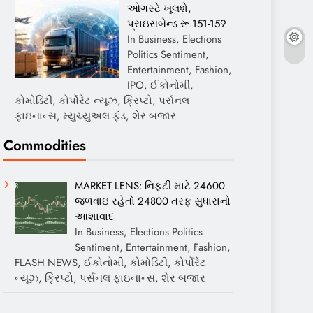
ઓગસ્ટે ખૂલશે,
પ્રાઇસબેન્ડ રૂ.151-159
In Business, Elections
Politics Sentiment,
Entertainment, Fashion,
IPO, ઈકોનોમી,
કોમોડિટી, કોર્પોરેટ ન્યૂઝ, ક્રિપ્ટો, પર્સનલ
ફાઇનાન્સ, મ્યુચ્યુઅલ ફંડ, શેર બજાર
Commodities
MARKET LENS: નિફ્ટી માટે 24600
જળવાઇ રહેતો 24800 તરફ સુધારાનો
આશાવાદ
In Business, Elections Politics
Sentiment, Entertainment, Fashion,
FLASH NEWS, ઈકોનોમી, કોમોડિટી, કોર્પોરેટ
ન્યૂઝ, ક્રિપ્ટો, પર્સનલ ફાઇનાન્સ, શેર બજાર