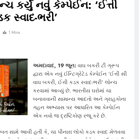
 કર્યું નવું કેમ્પેઈન: ‘ઈત્તી
ડક સ્વાદ-ભરી’
1 Mins
અમદાવાદ
,
19
જૂન:
વાઘ બકરી ટી ગ્રૂપ
દ્વારા એક નવું ઈન્ટિગ્રેટેડ કેમ્પેઈન ‘ઈત્તી સી
વાઘ બકરી, ઈત્તી કડક સ્વાદ-ભરી’ લોન્ચ
કરવામાં આવ્યું છે. ભારતીય ઘરોમાં ચા
બનાવવાની સામાન્ય આદતો અને ગ્રાહકોના
ગહન અભ્યાસ પર આધારિત આ કેમ્પેઈન
એક નવો જ દ્રષ્ટિકોણ રજૂ કરે છે.
ાબત સામે આવી હતી કે, ચા પીનારા લોકો કડક સ્વાદ મેળવવા