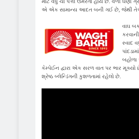
માટે વધુ ચા પત્તી ઉમેરતા હોય છે. વળી ઘણા
એ એક સામાન્ય આદત બની ગઈ છે, જેથી તેઓ 
વાઘ બકર
કરવાની
સ્વાદ વ
પાંદડામા
બહોળા 
કેમ્પેઈન દ્વારા એક સરળ વાત પર ભાર મૂક્યો 
શ્રેષ્ઠ બ્લેન્ડિંગની કુશળતામાં રહેલો છે.