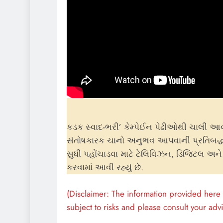
કડક સ્વાદ-ભરી’ કેમ્પેઈન પેઢીઓથી ચાલી આવ
સંતોષકારક ચાનો અનુભવ આપવાની પ્રતિબદ્ધતા દર
સુધી પહોંચાડવા માટે ટેલિવિઝન, ડિજિટલ અને
કરવામાં આવી રહ્યું છે.
(Disclaimer: The information provided here i
subject to risks and please consult your advi