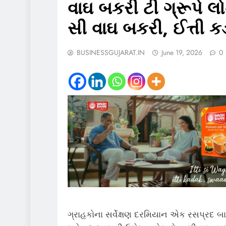
વાઘ બકરી ટી ગ્રૂપે લોન્ચ
સી વાઘ બકરી, ઈત્તી ક
BUSINESSGUJARAT.IN
June 19, 2026
0
ગ્રાહકોના સર્વેક્ષણ દરમિયાન એક રસપ્રદ બ