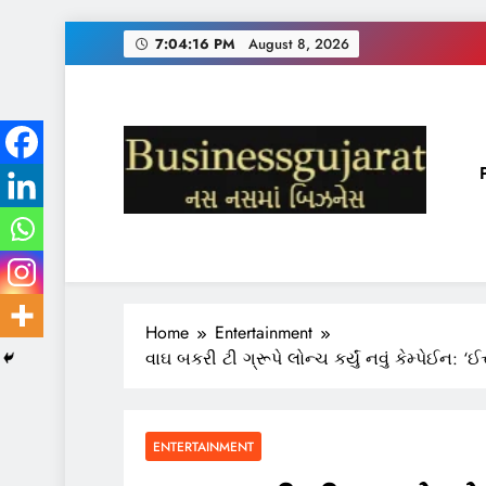
Skip
7:04:17 PM
August 8, 2026
to
content
BUSINESS GUJARAT
નસ-નસ માં બિઝનેસ
Home
Entertainment
વાઘ બકરી ટી ગ્રૂપે લોન્ચ કર્યું નવું કેમ્પેઈન: ‘
ENTERTAINMENT