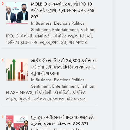
MOLBIO ડાયગ્નોસ્ટિક્સનો IPO 10
ઓગસ્ટે ખૂલશે, પ્રાઇસબેન્ડ રૂ. 768-
807
In Business, Elections Politics
Sentiment, Entertainment, Fashion,
IPO, ઈકોનોમી, કોમોડિટી, કોર્પોરેટ ન્યૂઝ, ક્રિપ્ટો,
પર્સનલ ફાઇનાન્સ, મ્યુચ્યુઅલ ફંડ, શેર બજાર
માર્કેટ લેન્સઃ નિફ્ટી 24,800 ક્રોસ ન
કરે ત્યાં સુધી કોન્સોલિડેશન તબક્કામાં
રહેવાની શક્યતા
In Business, Elections Politics
Sentiment, Entertainment, Fashion,
FLASH NEWS, ઈકોનોમી, કોમોડિટી, કોર્પોરેટ
ન્યૂઝ, ક્રિપ્ટો, પર્સનલ ફાઇનાન્સ, શેર બજાર
ધૂત ટ્રાન્સમિશનનો IPO 10 ઓગસ્ટે
ખૂલશે, પ્રાઇસ બેન્ડ રૂ. 829-871