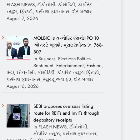
FLASH NEWS, ઈકોનોમી, કોમોડિટી, કોર્પોરેટ
ન્યૂઝ, ક્રિપ્ટો, પર્સનલ ફાઇનાન્સ, શેર બજાર
August 7, 2026
MOLBIO ડાયગ્નોસ્ટિક્સનો IPO 10
ઓગસ્ટે ખૂલશે, પ્રાઇસબેન્ડ રૂ. 768-
807
In Business, Elections Politics
Sentiment, Entertainment, Fashion,
IPO, ઈકોનોમી, કોમોડિટી, કોર્પોરેટ ન્યૂઝ, ક્રિપ્ટો,
પર્સનલ ફાઇનાન્સ, મ્યુચ્યુઅલ ફંડ, શેર બજાર
August 6, 2026
SEBI proposes overseas listing
route for REITs and InvITs through
depository receipts
In FLASH NEWS, ઈકોનોમી,
કોર્પોરેટ ન્યૂઝ, પર્સનલ ફાઇનાન્સ,