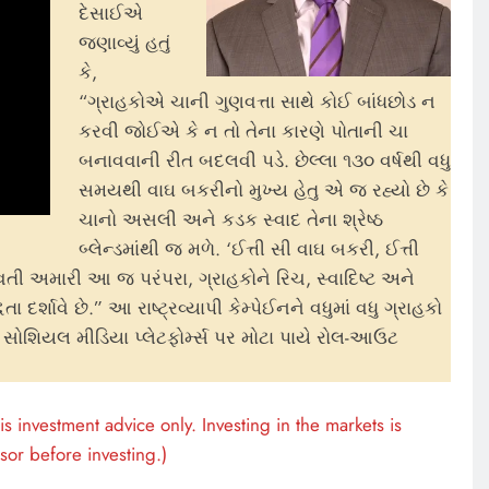
દેસાઈએ
જણાવ્યું હતું
કે,
“ગ્રાહકોએ ચાની ગુણવત્તા સાથે કોઈ બાંધછોડ ન
કરવી જોઈએ કે ન તો તેના કારણે પોતાની ચા
બનાવવાની રીત બદલવી પડે. છેલ્લા ૧૩૦ વર્ષથી વધુ
સમયથી વાઘ બકરીનો મુખ્ય હેતુ એ જ રહ્યો છે કે
ચાનો અસલી અને કડક સ્વાદ તેના શ્રેષ્ઠ
બ્લેન્ડમાંથી જ મળે. ‘ઈત્તી સી વાઘ બકરી, ઈત્તી
તી અમારી આ જ પરંપરા, ગ્રાહકોને રિચ, સ્વાદિષ્ટ અને
્શાવે છે.” આ રાષ્ટ્રવ્યાપી કેમ્પેઈનને વધુમાં વધુ ગ્રાહકો
 સોશિયલ મીડિયા પ્લેટફોર્મ્સ પર મોટા પાયે રોલ-આઉટ
s investment advice only. Investing in the markets is
sor before investing.)