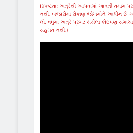
(સ્પષ્ટતા: અત્રેથી આપવામાં આવતી તમામ પ્ર
નથી. બજારોમાં રોકાણ જોખમોને આધીન છે અન
લો. વધુમાં અત્રે પ્રગટ થયેલા કોઇપણ સમાચાર
સહમત નથી.)