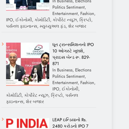
In Business, Elections
Politics Sentiment,
Entertainment, Fashion,
IPO, ઈકોનોમી, કોમોડિટી, કોર્પોરેટ ન્યૂઝ, ક્રિપ્ટો,
પર્સનલ ફાઇનાન્સ, મ્યુચ્યુઅલ ફંડ, શેર બજાર
ધૂત ટ્રાન્સમિશનનો IPO
10 ઓગસ્ટે ખૂલશે,
પ્રાઇસ બેન્ડ રૂ. 829-
871
In Business, Elections
Politics Sentiment,
Entertainment, Fashion,
IPO, ઈકોનોમી,
કોમોડિટી, કોર્પોરેટ ન્યૂઝ, ક્રિપ્ટો, પર્સનલ
ફાઇનાન્સ, શેર બજાર
LEAP ઇન્ડિયાનો Rs.
2480 કરોડનો IPO 7