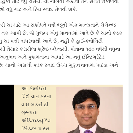
 ગ્રાહકો માટે વધુ ચમચી ચા નાખવી અથવા તેને સતત ઉકાળવી
વધુ ગાઢ અને રિચ સ્વાદ મેળવી શકે.
ી ચા માટે આ સંશોધને વર્ષો જૂની એક માન્યતાને ચેલેન્જ
 તક આપી છે, જે મુજબ એવું માનવામાં આવે છે કે ચાનો કડક
ધુ ચા પત્તી વાપરવાથી આવે છે, નહીં કે હાઈ-ક્વોલિટી
ંથી તૈયાર કરાયેલા શ્રેષ્ઠ બ્લેન્ડથી. પોતાના ૧૩૦ વર્ષથી વધુના
અનુભવ અને કુશળતાના આધારે આ નવું ઈન્ટિગ્રેટેડ
છે: ચાનો અસલી કડક સ્વાદ ઉચ્ચ ગુણવત્તાવાળા પાંદડાં અને
આ કેમ્પેઈન
વિશે વાત કરતા
વાઘ બકરી ટી
ગ્રૂપના
એક્ઝિક્યુટિવ
ડિરેક્ટર પારસ