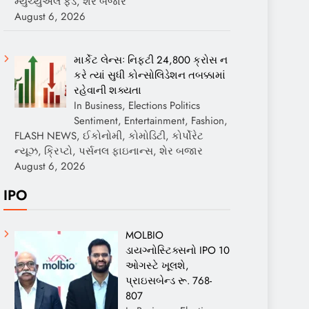
મ્યુચ્યુઅલ ફંડ, શેર બજાર
August 6, 2026
માર્કેટ લેન્સઃ નિફ્ટી 24,800 ક્રોસ ન
કરે ત્યાં સુધી કોન્સોલિડેશન તબક્કામાં
રહેવાની શક્યતા
In Business, Elections Politics
Sentiment, Entertainment, Fashion,
FLASH NEWS, ઈકોનોમી, કોમોડિટી, કોર્પોરેટ
ન્યૂઝ, ક્રિપ્ટો, પર્સનલ ફાઇનાન્સ, શેર બજાર
August 6, 2026
IPO
MOLBIO
ડાયગ્નોસ્ટિક્સનો IPO 10
ઓગસ્ટે ખૂલશે,
પ્રાઇસબેન્ડ રૂ. 768-
807