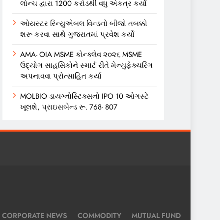
લોન્ચ દ્વારા 1200 કરોડથી વધુ એકત્ર કર્યા
ઓયસ્ટર રિન્યુએબલ વિન્ડનો બીજો તબક્કો
શરૂ કરવા સાથે ગુજરાતમાં પ્રવેશ કર્યો
AMA- OIA MSME કોન્ક્લેવ ૨૦૨૬ MSME
ઉદ્યોગ સાહસિકોને સ્માર્ટ રીતે મેન્યુફેક્ચરિંગ
અપનાવવા પ્રોત્સાહિત કર્યા
MOLBIO ડાયગ્નોસ્ટિક્સનો IPO 10 ઓગસ્ટે
ખૂલશે, પ્રાઇસબેન્ડ રૂ. 768- 807
CORPORATE NEWS
COMMODITY
MUTUAL FUND