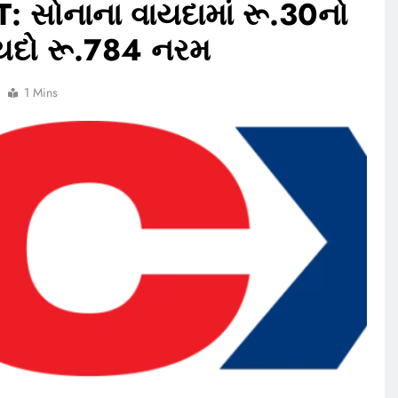
સોનાના વાયદામાં રૂ.30નો
વાયદો રૂ.784 નરમ
1 Mins