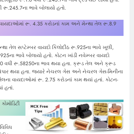
 રૂ.245.7ના ભાવે બોલાયો હતો.
વાયદાઓમાં રૂ. 4.35 કરોડનાં કામ અને મેન્થા તેલ રૂ.8.9
ેન્થા તેલ સપ્ટેમ્બર વાયદો કિલોદીઠ રૂ.925ના ભાવે ખૂલી,
ૂ.925ના ભાવે બોલાયો હતો. કોટન ખાંડી નવેમ્બર વાયદો
170 વધી રૂ.58250ના ભાવ થયા હતા. ક્રૂડ તેલ અને ક્રૂડ
 વેપાર થયા હતા. જ્યારે નેચરલ ગેસ અને નેચરલ ગેસ-મિનીના
તેલના વાયદાઓમાં રૂ. 2.75 કરોડનાં કામ થયાં હતાં. કોટન-
ં હતાં.
 કોમોડિટી
વિવિધ