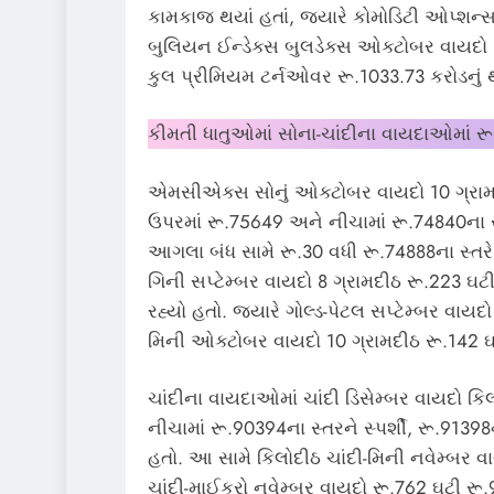
કામકાજ થયાં હતાં, જ્યારે કોમોડિટી ઓપ્શન્સમ
બુલિયન ઈન્ડેક્સ બુલડેક્સ ઓક્ટોબર વાયદો 18
કુલ પ્રીમિયમ ટર્નઓવર રૂ.1033.73 કરોડનું થય
કીમતી ધાતુઓમાં સોના-ચાંદીના વાયદાઓમાં ર
એમસીએક્સ સોનું ઓક્ટોબર વાયદો 10 ગ્રામદ
ઉપરમાં રૂ.75649 અને નીચામાં રૂ.74840ના સ્
આગલા બંધ સામે રૂ.30 વધી રૂ.74888ના સ્તરે 
ગિની સપ્ટેમ્બર વાયદો 8 ગ્રામદીઠ રૂ.223 ઘટ
રહ્યો હતો. જ્યારે ગોલ્ડ-પેટલ સપ્ટેમ્બર વાયદ
મિની ઓક્ટોબર વાયદો 10 ગ્રામદીઠ રૂ.142 ઘ
ચાંદીના વાયદાઓમાં ચાંદી ડિસેમ્બર વાયદો ક
નીચામાં રૂ.90394ના સ્તરને સ્પર્શી, રૂ.9139
હતો. આ સામે કિલોદીઠ ચાંદી-મિની નવેમ્બર વ
ચાંદી-માઈક્રો નવેમ્બર વાયદો રૂ.762 ઘટી રૂ.