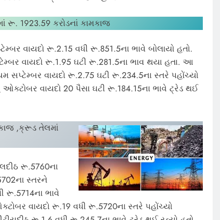
ં રૂ. 1923.59 કરોડનાં કામકાજ
પ્ટેમ્બર વાયદો રૂ.2.15 વધી રૂ.851.5ના ભાવે બોલાયો હતો.
ટેમ્બર વાયદો રૂ.1.95 ઘટી રૂ.281.5ના ભાવ થયા હતા. આ
મ સપ્ટેમ્બર વાયદો રૂ.2.75 ઘટી રૂ.234.5ના સ્તરે પહોંચ્યો
ું ઓક્ટોબર વાયદો 20 પૈસા ઘટી રૂ.184.15ના ભાવે ટ્રેડ થઈ
કાજ ,ક્રૂડ તેલમાં
લદીઠ રૂ.5760ના
5702ના સ્તરને
ી રૂ.5714ના ભાવે
ઓક્ટોબર વાયદો રૂ.19 વધી રૂ.5720ના સ્તરે પહોંચ્યો
દીઠ રૂ.1.6 વધી રૂ.245.7ના ભાવે ટ્રેડ થઈ રહ્યો હતો.