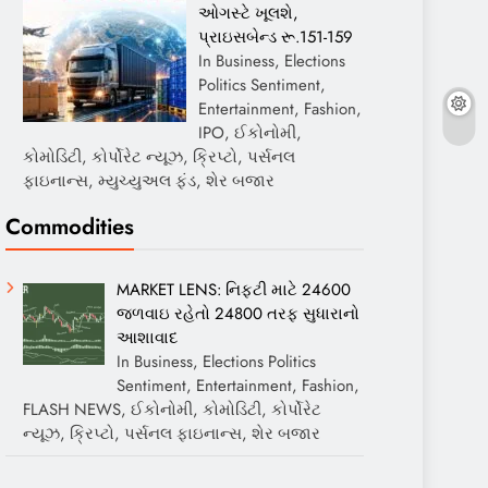
ઓગસ્ટે ખૂલશે,
પ્રાઇસબેન્ડ રૂ.151-159
In Business, Elections
Politics Sentiment,
Entertainment, Fashion,
IPO, ઈકોનોમી,
કોમોડિટી, કોર્પોરેટ ન્યૂઝ, ક્રિપ્ટો, પર્સનલ
ફાઇનાન્સ, મ્યુચ્યુઅલ ફંડ, શેર બજાર
Commodities
MARKET LENS: નિફ્ટી માટે 24600
જળવાઇ રહેતો 24800 તરફ સુધારાનો
આશાવાદ
In Business, Elections Politics
Sentiment, Entertainment, Fashion,
FLASH NEWS, ઈકોનોમી, કોમોડિટી, કોર્પોરેટ
ન્યૂઝ, ક્રિપ્ટો, પર્સનલ ફાઇનાન્સ, શેર બજાર