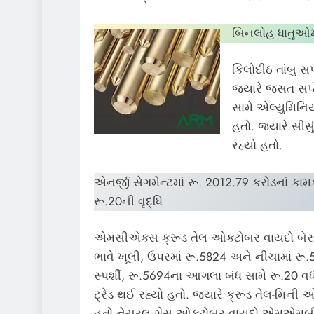
બિનલોહ ધાતુઓમા
કિલોદીઠ તાંબુ સ
જ્યારે જસત સપ્
સામે એલ્યુમિનિય
હતો. જ્યારે સીસ
રહ્યો હતો.
એનર્જી સેગમેન્ટમાં રૂ. 2012.79 કરોડનાં કામ
રૂ.20ની વૃદ્ધિ
એમસીએક્સ ક્રૂડ તેલ ઓક્ટોબર વાયદો બેર
ભાવે ખૂલી, ઉપરમાં રૂ.5824 અને નીચામાં રૂ.
સ્પર્શી, રૂ.5694ના આગલા બંધ સામે રૂ.20 વધ
ટ્રેડ થઈ રહ્યો હતો. જ્યારે ક્રૂડ તેલ-મિની 
હતો.નેચરલ ગેસ ઓક્ટોબર વાયદો એમએમબીટીયૂ