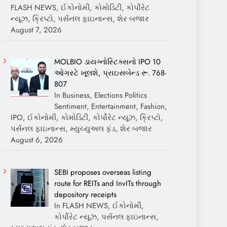
FLASH NEWS, ઈકોનોમી, કોમોડિટી, કોર્પોરેટ
ન્યૂઝ, ક્રિપ્ટો, પર્સનલ ફાઇનાન્સ, શેર બજાર
August 7, 2026
MOLBIO ડાયગ્નોસ્ટિક્સનો IPO 10
ઓગસ્ટે ખૂલશે, પ્રાઇસબેન્ડ રૂ. 768-
807
In Business, Elections Politics
Sentiment, Entertainment, Fashion,
IPO, ઈકોનોમી, કોમોડિટી, કોર્પોરેટ ન્યૂઝ, ક્રિપ્ટો,
પર્સનલ ફાઇનાન્સ, મ્યુચ્યુઅલ ફંડ, શેર બજાર
August 6, 2026
SEBI proposes overseas listing
route for REITs and InvITs through
depository receipts
In FLASH NEWS, ઈકોનોમી,
કોર્પોરેટ ન્યૂઝ, પર્સનલ ફાઇનાન્સ,