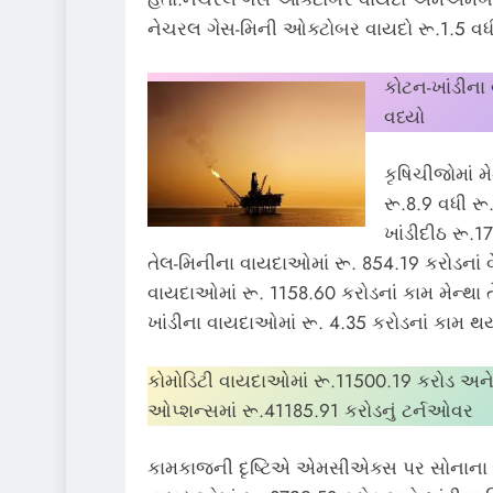
નેચરલ ગેસ-મિની ઓક્ટોબર વાયદો રૂ.1.5 વધી
કોટન-ખાંડીના 
વધ્યો
કૃષિચીજોમાં મ
રૂ.8.9 વધી ર
ખાંડીદીઠ રૂ.
તેલ-મિનીના વાયદાઓમાં રૂ. 854.19 કરોડનાં
વાયદાઓમાં રૂ. 1158.60 કરોડનાં કામ મેન્થા 
ખાંડીના વાયદાઓમાં રૂ. 4.35 કરોડનાં કામ થયા
કોમોડિટી વાયદાઓમાં રૂ.11500.19 કરોડ અને
ઓપ્શન્સમાં રૂ.41185.91 કરોડનું ટર્નઓવર
કામકાજની દૃષ્ટિએ એમસીએક્સ પર સોનાના 