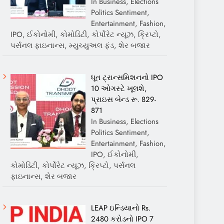
In Business, Elections
Politics Sentiment,
Entertainment, Fashion,
IPO, ઈકોનોમી, કોમોડિટી, કોર્પોરેટ ન્યૂઝ, ક્રિપ્ટો,
પર્સનલ ફાઇનાન્સ, મ્યુચ્યુઅલ ફંડ, શેર બજાર
ધૂત ટ્રાન્સમિશનનો IPO
10 ઓગસ્ટે ખૂલશે,
પ્રાઇસ બેન્ડ રૂ. 829-
871
In Business, Elections
Politics Sentiment,
Entertainment, Fashion,
IPO, ઈકોનોમી,
કોમોડિટી, કોર્પોરેટ ન્યૂઝ, ક્રિપ્ટો, પર્સનલ
ફાઇનાન્સ, શેર બજાર
LEAP ઇન્ડિયાનો Rs.
2480 કરોડનો IPO 7