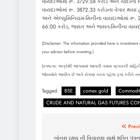
વાયદાઓમાં રૂ. 3729.58 કરોડ અને ચાંદીના 
વાયદાઓમાં રૂ. 3872.33 કરોડના વેપાર થયા 
અને એલ્યુમિનિયમ-મિનીના વાયદાઓમાં રૂ. 2
66.00 કરોડ, જસત અને જસત-મિનીના વાયદાઓમ
(Disclaimer: The information provided here is investment a
your advisor before investing.)
(સ્પષ્ટતા: અત્રેથી આપવામાં આવતી તમામ પ્રકારની માહિતી
જોખમોને આધીન છે અને રોકાણ કરતા પહેલા કૃપા કરીને ત
Tagged:
BSE
comex gold
Commodit
CRUDE AND NATURAL GAS FUTURES CO
Post
Previ
navigation
બોનસ ઇશ્યૂ ની વિચારણા સાથે શક્તિ પંપના