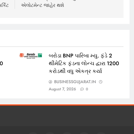
ર્કિટ
એલોટમેન્ટ જાહેર થશે
બરોડા BNP પારિબા મ્યુ. ફંડે 2
00
થીમેટિક ફંડના લોન્ચ દ્વારા 1200
કરોડથી વધુ એકત્ર કર્યા
BUSINESSGUJARAT.IN
August 7, 2026
0