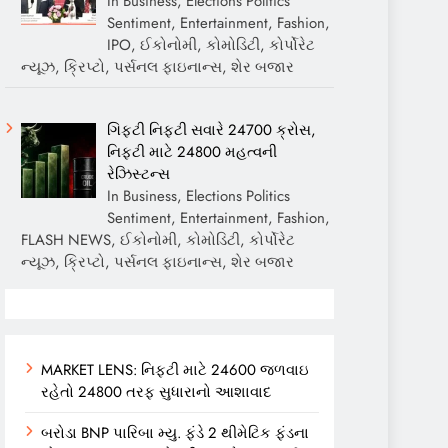
In Business, Elections Politics
Sentiment, Entertainment, Fashion,
IPO, ઈકોનોમી, કોમોડિટી, કોર્પોરેટ
ન્યૂઝ, ક્રિપ્ટો, પર્સનલ ફાઇનાન્સ, શેર બજાર
ગિફ્ટી નિફ્ટી સવારે 24700 ક્રોસ,
નિફ્ટી માટે 24800 મહત્વની
રેઝિસ્ટન્સ
In Business, Elections Politics
Sentiment, Entertainment, Fashion,
FLASH NEWS, ઈકોનોમી, કોમોડિટી, કોર્પોરેટ
ન્યૂઝ, ક્રિપ્ટો, પર્સનલ ફાઇનાન્સ, શેર બજાર
MARKET LENS: નિફ્ટી માટે 24600 જળવાઇ
રહેતો 24800 તરફ સુધારાનો આશાવાદ
બરોડા BNP પારિબા મ્યુ. ફંડે 2 થીમેટિક ફંડના