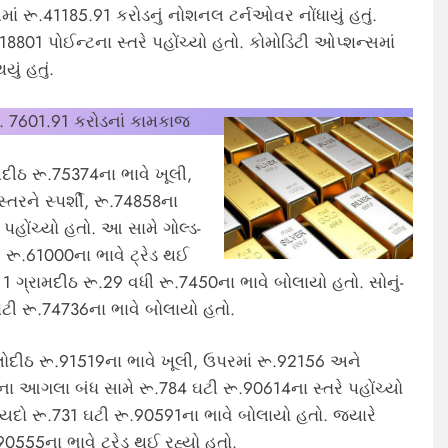
ાં રૂ.41185.91 કરોડનું નોશનલ ટર્નઓવર નોંધાયું હતું.
801 પોઈન્ટના સ્તરે પહોંચ્યો હતો. કોમોડિટી ઓપ્શન્સમાં
ું હતું.
ૂ. 7601.91 કરોડનાં કામકાજ
ીઠ રૂ.75374ના ભાવે ખૂલી,
તરને સ્પર્શી, રૂ.74858ના
પહોંચ્યો હતો. આ સામે ગોલ્ડ-
ી રૂ.61000ના ભાવે ટ્રેડ થઈ
ો 1 ગ્રામદીઠ રૂ.29 વધી રૂ.7450ના ભાવે બોલાયો હતો. સોનું-
ટી રૂ.74736ના ભાવે બોલાયો હતો.
િલોદીઠ રૂ.91519ના ભાવે ખૂલી, ઉપરમાં રૂ.92156 અને
8ના આગલા બંધ સામે રૂ.784 ઘટી રૂ.90614ના સ્તરે પહોંચ્યો
ાયદો રૂ.731 ઘટી રૂ.90591ના ભાવે બોલાયો હતો. જ્યારે
90555ના ભાવે ટ્રેડ થઈ રહ્યો હતો.