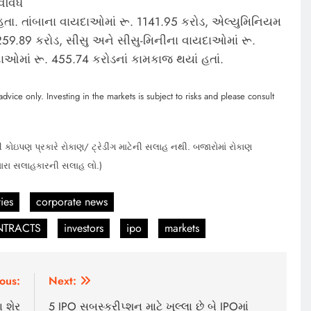
વિવિધ
હતા. તાંબાના વાયદાઓમાં રૂ. 1141.95 કરોડ, એલ્યુમિનિયમ
59.89 કરોડ, સીસુ અને સીસુ-મિનીના વાયદાઓમાં રૂ.
ાં રૂ. 455.74 કરોડનાં કામકાજ થયાં હતાં.
dvice only. Investing in the markets is subject to risks and please consult
 કોઇપણ પ્રકારે રોકાણ/ ટ્રેડીંગ માટેની સલાહ નથી. બજારોમાં રોકાણ
મારા સલાહકારની સલાહ લો.)
ies
corporate news
NTRACTS
investors
ipo
markets
ous:
Next:
 શેર
5 IPO સબસ્ક્રીપ્શન માટે ખુલ્લા છે બે IPOમાં