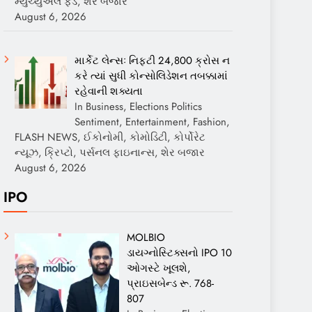
મ્યુચ્યુઅલ ફંડ, શેર બજાર
August 6, 2026
માર્કેટ લેન્સઃ નિફ્ટી 24,800 ક્રોસ ન
કરે ત્યાં સુધી કોન્સોલિડેશન તબક્કામાં
રહેવાની શક્યતા
In Business, Elections Politics
Sentiment, Entertainment, Fashion,
FLASH NEWS, ઈકોનોમી, કોમોડિટી, કોર્પોરેટ
ન્યૂઝ, ક્રિપ્ટો, પર્સનલ ફાઇનાન્સ, શેર બજાર
August 6, 2026
IPO
MOLBIO
ડાયગ્નોસ્ટિક્સનો IPO 10
ઓગસ્ટે ખૂલશે,
પ્રાઇસબેન્ડ રૂ. 768-
807