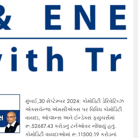
મુંબઈ,30 સેપ્ટેમ્બર 2024: કોમોડિટી ડેરિવેટિવ્ઝ
એક્સચેન્જ એમસીએક્સ પર વિવિધ કોમોડિટી
વાયદા, ઓપ્શન્સ અને ઈન્ડેક્સ ફ્યુચર્સમાં
રૂ.52687.43 કરોડનું ટર્નઓવર નોંધાયું હતું.
કોમોડિટી વાયદાઓમાં રૂ.11500.19 કરોડનાં