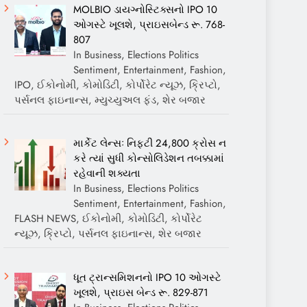
MOLBIO ડાયગ્નોસ્ટિક્સનો IPO 10
ઓગસ્ટે ખૂલશે, પ્રાઇસબેન્ડ રૂ. 768-
807
In Business, Elections Politics
Sentiment, Entertainment, Fashion,
IPO, ઈકોનોમી, કોમોડિટી, કોર્પોરેટ ન્યૂઝ, ક્રિપ્ટો,
પર્સનલ ફાઇનાન્સ, મ્યુચ્યુઅલ ફંડ, શેર બજાર
માર્કેટ લેન્સઃ નિફ્ટી 24,800 ક્રોસ ન
કરે ત્યાં સુધી કોન્સોલિડેશન તબક્કામાં
રહેવાની શક્યતા
In Business, Elections Politics
Sentiment, Entertainment, Fashion,
FLASH NEWS, ઈકોનોમી, કોમોડિટી, કોર્પોરેટ
ન્યૂઝ, ક્રિપ્ટો, પર્સનલ ફાઇનાન્સ, શેર બજાર
ધૂત ટ્રાન્સમિશનનો IPO 10 ઓગસ્ટે
ખૂલશે, પ્રાઇસ બેન્ડ રૂ. 829-871