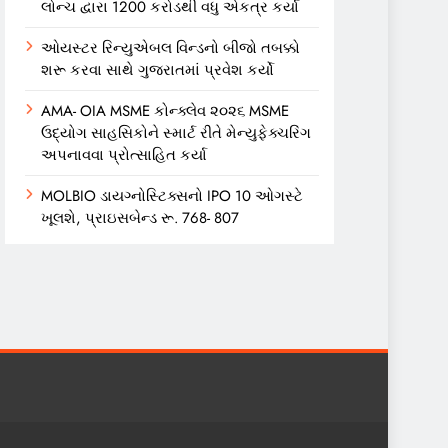
લોન્ચ દ્વારા 1200 કરોડથી વધુ એકત્ર કર્યા
ઓયસ્ટર રિન્યુએબલ વિન્ડનો બીજો તબક્કો
શરૂ કરવા સાથે ગુજરાતમાં પ્રવેશ કર્યો
AMA- OIA MSME કોન્ક્લેવ ૨૦૨૬ MSME
ઉદ્યોગ સાહસિકોને સ્માર્ટ રીતે મેન્યુફેક્ચરિંગ
અપનાવવા પ્રોત્સાહિત કર્યા
MOLBIO ડાયગ્નોસ્ટિક્સનો IPO 10 ઓગસ્ટે
ખૂલશે, પ્રાઇસબેન્ડ રૂ. 768- 807