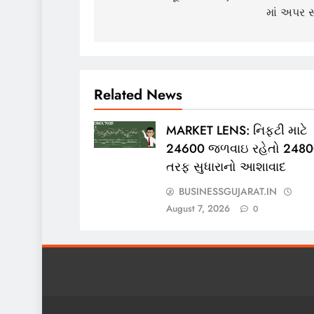
માં અપર સ
Related News
MARKET LENS: નિફ્ટી માટે
24600 જળવાઇ રહેતો 248
તરફ સુધારાનો આશાવાદ
BUSINESSGUJARAT.IN
August 7, 2026
0