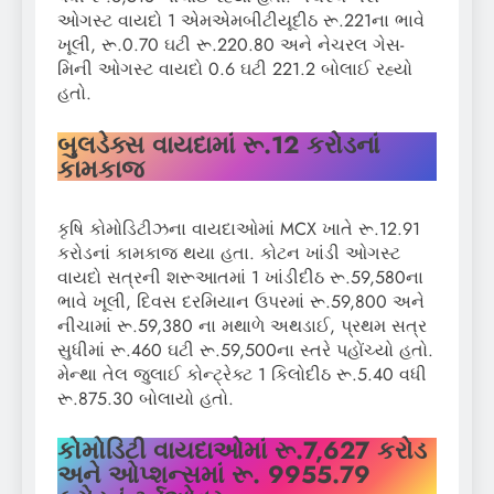
ઓગસ્ટ વાયદો 1 એમએમબીટીયૂદીઠ રૂ.221ના ભાવે
ખૂલી, રૂ.0.70 ઘટી રૂ.220.80 અને નેચરલ ગેસ-
મિની ઓગસ્ટ વાયદો 0.6 ઘટી 221.2 બોલાઈ રહ્યો
હતો.
બુલડેક્સ વાયદામાં
રૂ.
12
કરોડનાં
કામકાજ
કૃષિ કોમોડિટીઝના વાયદાઓમાં MCX ખાતે રૂ.12.91
કરોડનાં કામકાજ થયા હતા. કોટન ખાંડી ઓગસ્ટ
વાયદો સત્રની શરૂઆતમાં 1 ખાંડીદીઠ રૂ.59,580ના
ભાવે ખૂલી, દિવસ દરમિયાન ઉપરમાં રૂ.59,800 અને
નીચામાં રૂ.59,380 ના મથાળે અથડાઈ, પ્રથમ સત્ર
સુધીમાં રૂ.460 ઘટી રૂ.59,500ના સ્તરે પહોંચ્યો હતો.
મેન્થા તેલ જુલાઈ કોન્ટ્રેક્ટ 1 કિલોદીઠ રૂ.5.40 વધી
રૂ.875.30 બોલાયો હતો.
કોમોડિટી વાયદાઓમાં
રૂ.
7,627
કરોડ
અને ઓપ્શન્સમાં રૂ.
9955.79