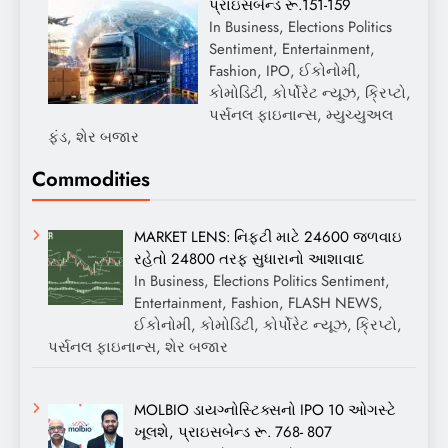
પ્રાઇસબેન્ડ રૂ.151-159
In Business, Elections Politics
Sentiment, Entertainment,
Fashion, IPO, ઈકોનોમી,
કોમોડિટી, કોર્પોરેટ ન્યૂઝ, ક્રિપ્ટો,
પર્સનલ ફાઇનાન્સ, મ્યુચ્યુઅલ
ફંડ, શેર બજાર
Commodities
MARKET LENS: નિફ્ટી માટે 24600 જળવાઇ
રહેતો 24800 તરફ સુધારાનો આશાવાદ
In Business, Elections Politics Sentiment,
Entertainment, Fashion, FLASH NEWS,
ઈકોનોમી, કોમોડિટી, કોર્પોરેટ ન્યૂઝ, ક્રિપ્ટો,
પર્સનલ ફાઇનાન્સ, શેર બજાર
MOLBIO ડાયગ્નોસ્ટિક્સનો IPO 10 ઓગસ્ટે
ખૂલશે, પ્રાઇસબેન્ડ રૂ. 768- 807