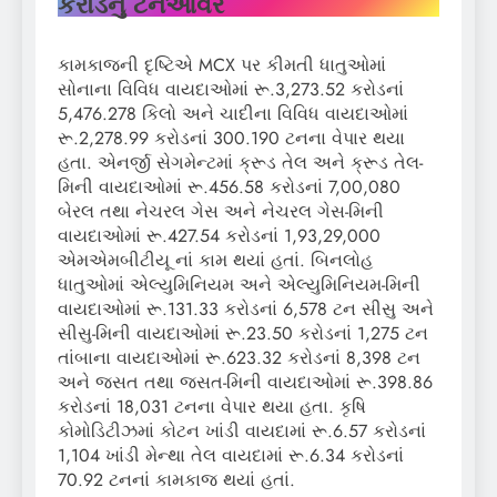
કરોડનું ટર્નઓવર
કામકાજની દૃષ્ટિએ MCX પર કીમતી ધાતુઓમાં
સોનાના વિવિધ વાયદાઓમાં રૂ.3,273.52 કરોડનાં
5,476.278 કિલો અને ચાદીના વિવિધ વાયદાઓમાં
રૂ.2,278.99 કરોડનાં 300.190 ટનના વેપાર થયા
હતા. એનર્જી સેગમેન્ટમાં ક્રૂડ તેલ અને ક્રૂડ તેલ-
મિની વાયદાઓમાં રૂ.456.58 કરોડનાં 7,00,080
બેરલ તથા નેચરલ ગેસ અને નેચરલ ગેસ-મિની
વાયદાઓમાં રૂ.427.54 કરોડનાં 1,93,29,000
એમએમબીટીયૂ નાં કામ થયાં હતાં. બિનલોહ
ધાતુઓમાં એલ્યુમિનિયમ અને એલ્યુમિનિયમ-મિની
વાયદાઓમાં રૂ.131.33 કરોડનાં 6,578 ટન સીસુ અને
સીસુ-મિની વાયદાઓમાં રૂ.23.50 કરોડનાં 1,275 ટન
તાંબાના વાયદાઓમાં રૂ.623.32 કરોડનાં 8,398 ટન
અને જસત તથા જસત-મિની વાયદાઓમાં રૂ.398.86
કરોડનાં 18,031 ટનના વેપાર થયા હતા. કૃષિ
કોમોડિટીઝમાં કોટન ખાંડી વાયદામાં રૂ.6.57 કરોડનાં
1,104 ખાંડી મેન્થા તેલ વાયદામાં રૂ.6.34 કરોડનાં
70.92 ટનનાં કામકાજ થયાં હતાં.