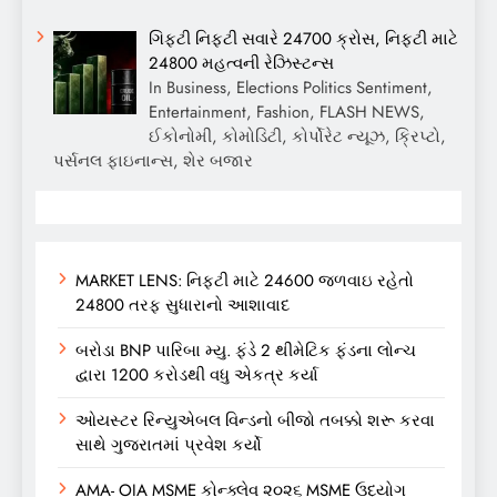
ગિફ્ટી નિફ્ટી સવારે 24700 ક્રોસ, નિફ્ટી માટે
24800 મહત્વની રેઝિસ્ટન્સ
In Business, Elections Politics Sentiment,
Entertainment, Fashion, FLASH NEWS,
ઈકોનોમી, કોમોડિટી, કોર્પોરેટ ન્યૂઝ, ક્રિપ્ટો,
પર્સનલ ફાઇનાન્સ, શેર બજાર
MARKET LENS: નિફ્ટી માટે 24600 જળવાઇ રહેતો
24800 તરફ સુધારાનો આશાવાદ
બરોડા BNP પારિબા મ્યુ. ફંડે 2 થીમેટિક ફંડના લોન્ચ
દ્વારા 1200 કરોડથી વધુ એકત્ર કર્યા
ઓયસ્ટર રિન્યુએબલ વિન્ડનો બીજો તબક્કો શરૂ કરવા
સાથે ગુજરાતમાં પ્રવેશ કર્યો
AMA- OIA MSME કોન્ક્લેવ ૨૦૨૬ MSME ઉદ્યોગ