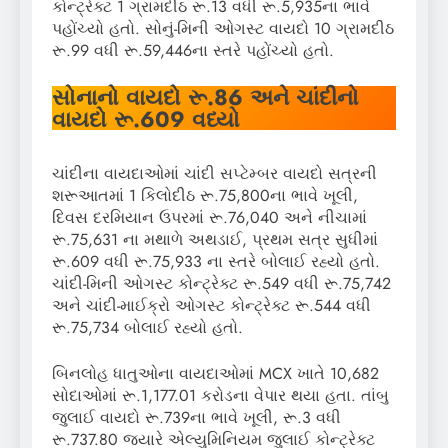
કોન્ટ્રેક્ટ 1 ગ્રામદીઠ રૂ.13 વધી રૂ.5,935ના ભાવે
પહોંચ્યો હતો. સોનું-મિની ઓગસ્ટ વાયદો 10 ગ્રામદીઠ
રૂ.99 વધી રૂ.59,446ના સ્તરે પહોંચ્યો હતો.
સોનાનો વાયદો રૂ.86 અને ચાંદીનો
વાયદો રૂ.609 વધ્યો
ચાંદીના વાયદાઓમાં ચાંદી સપ્ટેમ્બર વાયદો સત્રની
શરૂઆતમાં 1 કિલોદીઠ રૂ.75,800ના ભાવે ખૂલી,
દિવસ દરમિયાન ઉપરમાં રૂ.76,040 અને નીચામાં
રૂ.75,631 ના મથાળે અથડાઈ, પ્રથમ સત્ર સુધીમાં
રૂ.609 વધી રૂ.75,933 ના સ્તરે બોલાઈ રહ્યો હતો.
ચાંદી-મિની ઓગસ્ટ કોન્ટ્રેક્ટ રૂ.549 વધી રૂ.75,742
અને ચાંદી-માઈક્રો ઓગસ્ટ કોન્ટ્રેક્ટ રૂ.544 વધી
રૂ.75,734 બોલાઈ રહ્યો હતો.
બિનલોહ ધાતુઓના વાયદાઓમાં MCX ખાતે 10,682
સોદાઓમાં રૂ.1,177.01 કરોડના વેપાર થયા હતા. તાંબુ
જુલાઈ વાયદો રૂ.739ના ભાવે ખૂલી, રૂ.3 વધી
રૂ.737.80 જ્યારે એલ્યુમિનિયમ જુલાઈ કોન્ટ્રેક્ટ