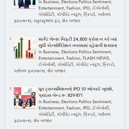
In Business, Elections Politics Sentiment,
Entertainment, Fashion, IPO, ઈકોનોમી,
કોમોડિટી, કોર્પોરેટ ન્યૂઝ, ક્રિપ્ટો, પર્સનલ
ફાઇનાન્સ, મ્યુચ્યુઅલ ફંડ, શેર બજાર
માર્કેટ લેન્સઃ નિફ્ટી 24,800 ક્રોસ ન કરે ત્યાં
સુધી કોન્સોલિડેશન તબક્કામાં રહેવાની શક્યતા
In Business, Elections Politics Sentiment,
Entertainment, Fashion, FLASH NEWS,
ઈકોનોમી, કોમોડિટી, કોર્પોરેટ ન્યૂઝ, ક્રિપ્ટો,
પર્સનલ ફાઇનાન્સ, શેર બજાર
ધૂત ટ્રાન્સમિશનનો IPO 10 ઓગસ્ટે ખૂલશે,
પ્રાઇસ બેન્ડ રૂ. 829-871
In Business, Elections Politics Sentiment,
Entertainment, Fashion, IPO, ઈકોનોમી,
કોમોડિટી, કોર્પોરેટ ન્યૂઝ, ક્રિપ્ટો, પર્સનલ
ફાઇનાન્સ, શેર બજાર