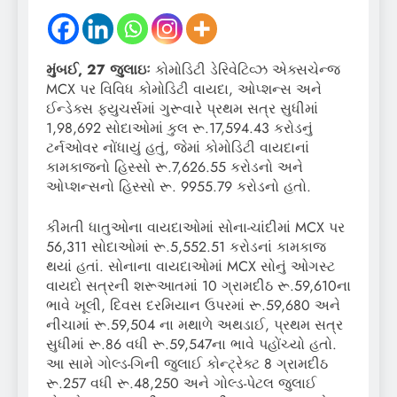
મુંબઈ, 27 જુલાઇઃ
કોમોડિટી ડેરિવેટિવ્ઝ એક્સચેન્જ
MCX પર વિવિધ કોમોડિટી વાયદા, ઓપ્શન્સ અને
ઈન્ડેક્સ ફ્યુચર્સમાં ગુરૂવારે પ્રથમ સત્ર સુધીમાં
1,98,692 સોદાઓમાં કુલ રૂ.17,594.43 કરોડનું
ટર્નઓવર નોંધાયું હતું, જેમાં કોમોડિટી વાયદાનાં
કામકાજનો હિસ્સો રૂ.7,626.55 કરોડનો અને
ઓપ્શન્સનો હિસ્સો રૂ. 9955.79 કરોડનો હતો.
કીમતી ધાતુઓના વાયદાઓમાં સોના-ચાંદીમાં MCX પર
56,311 સોદાઓમાં રૂ.5,552.51 કરોડનાં કામકાજ
થયાં હતાં. સોનાના વાયદાઓમાં MCX સોનું ઓગસ્ટ
વાયદો સત્રની શરૂઆતમાં 10 ગ્રામદીઠ રૂ.59,610ના
ભાવે ખૂલી, દિવસ દરમિયાન ઉપરમાં રૂ.59,680 અને
નીચામાં રૂ.59,504 ના મથાળે અથડાઈ, પ્રથમ સત્ર
સુધીમાં રૂ.86 વધી રૂ.59,547ના ભાવે પહોંચ્યો હતો.
આ સામે ગોલ્ડ-ગિની જુલાઈ કોન્ટ્રેક્ટ 8 ગ્રામદીઠ
રૂ.257 વધી રૂ.48,250 અને ગોલ્ડ-પેટલ જુલાઈ