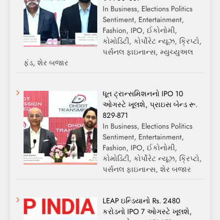
In Business, Elections Politics
Sentiment, Entertainment,
Fashion, IPO, ઈકોનોમી,
કોમોડિટી, કોર્પોરેટ ન્યૂઝ, ક્રિપ્ટો,
પર્સનલ ફાઇનાન્સ, મ્યુચ્યુઅલ
ફંડ, શેર બજાર
ધૂત ટ્રાન્સમિશનનો IPO 10
ઓગસ્ટે ખૂલશે, પ્રાઇસ બેન્ડ રૂ.
829-871
In Business, Elections Politics
Sentiment, Entertainment,
Fashion, IPO, ઈકોનોમી,
કોમોડિટી, કોર્પોરેટ ન્યૂઝ, ક્રિપ્ટો,
પર્સનલ ફાઇનાન્સ, શેર બજાર
LEAP ઇન્ડિયાનો Rs. 2480
કરોડનો IPO 7 ઓગસ્ટે ખૂલશે,