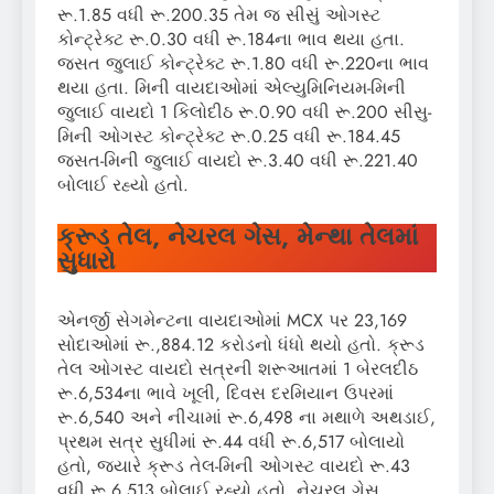
રૂ.1.85 વધી રૂ.200.35 તેમ જ સીસું ઓગસ્ટ
કોન્ટ્રેક્ટ રૂ.0.30 વધી રૂ.184ના ભાવ થયા હતા.
જસત જુલાઈ કોન્ટ્રેક્ટ રૂ.1.80 વધી રૂ.220ના ભાવ
થયા હતા. મિની વાયદાઓમાં એલ્યુમિનિયમ-મિની
જુલાઈ વાયદો 1 કિલોદીઠ રૂ.0.90 વધી રૂ.200 સીસુ-
મિની ઓગસ્ટ કોન્ટ્રેક્ટ રૂ.0.25 વધી રૂ.184.45
જસત-મિની જુલાઈ વાયદો રૂ.3.40 વધી રૂ.221.40
બોલાઈ રહ્યો હતો.
ક્રૂડ તેલ, નેચરલ ગેસ, મેન્થા તેલમાં
સુધારો
એનર્જી સેગમેન્ટના વાયદાઓમાં MCX પર 23,169
સોદાઓમાં રૂ.,884.12 કરોડનો ધંધો થયો હતો. ક્રૂડ
તેલ ઓગસ્ટ વાયદો સત્રની શરૂઆતમાં 1 બેરલદીઠ
રૂ.6,534ના ભાવે ખૂલી, દિવસ દરમિયાન ઉપરમાં
રૂ.6,540 અને નીચામાં રૂ.6,498 ના મથાળે અથડાઈ,
પ્રથમ સત્ર સુધીમાં રૂ.44 વધી રૂ.6,517 બોલાયો
હતો, જ્યારે ક્રૂડ તેલ-મિની ઓગસ્ટ વાયદો રૂ.43
વધી રૂ.6,513 બોલાઈ રહ્યો હતો. નેચરલ ગેસ