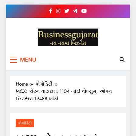
Skip
to
content
BUSINESS GUJARAT
નસ-નસ માં બિઝનેસ
MENU
Home
કોમોડિટી
MCX: કોટન વાયદામાં 1104 ખાંડી વોલ્યુમ, ઓપન
ઈન્ટરેસ્ટ 19488 ખાંડી
કોમોડિટી