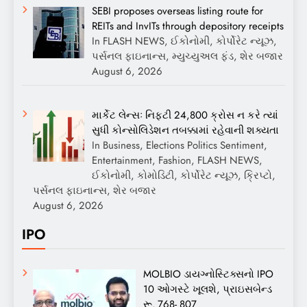
SEBI proposes overseas listing route for
REITs and InvITs through depository receipts
In FLASH NEWS, ઈકોનોમી, કોર્પોરેટ ન્યૂઝ,
પર્સનલ ફાઇનાન્સ, મ્યુચ્યુઅલ ફંડ, શેર બજાર
August 6, 2026
માર્કેટ લેન્સઃ નિફ્ટી 24,800 ક્રોસ ન કરે ત્યાં
સુધી કોન્સોલિડેશન તબક્કામાં રહેવાની શક્યતા
In Business, Elections Politics Sentiment,
Entertainment, Fashion, FLASH NEWS,
ઈકોનોમી, કોમોડિટી, કોર્પોરેટ ન્યૂઝ, ક્રિપ્ટો,
પર્સનલ ફાઇનાન્સ, શેર બજાર
August 6, 2026
IPO
MOLBIO ડાયગ્નોસ્ટિક્સનો IPO
10 ઓગસ્ટે ખૂલશે, પ્રાઇસબેન્ડ
રૂ. 768- 807