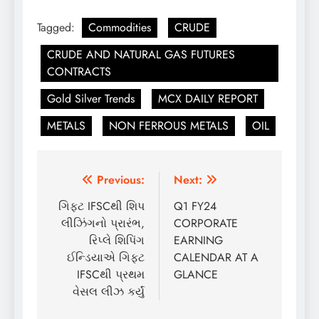
Tagged:
Commodities
CRUDE
CRUDE AND NATURAL GAS FUTURES
CONTRACTS
Gold Silver Trends
MCX DAILY REPORT
METALS
NON FERROUS METALS
OIL
Post
Previous:
Next:
navigation
ગિફ્ટ IFSCથી શિપ
Q1 FY24
લીઝિંગનો પ્રારંભ,
CORPORATE
રિપ્લે શિપિંગ
EARNING
ઈન્ડિયાએ ગિફ્ટ
CALENDAR AT A
IFSCથી પ્રથમ
GLANCE
વેસલ લીઝ કર્યું