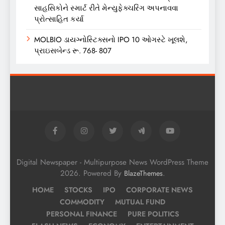
સાહસિકોને સ્માર્ટ રીતે મેન્યુફેક્ચરિંગ અપનાવવા
પ્રોત્સાહિત કર્યા
MOLBIO ડાયગ્નોસ્ટિક્સનો IPO 10 ઓગસ્ટે ખૂલશે,
પ્રાઇસબેન્ડ રૂ. 768- 807
Digital Newspaper - Multipurpose News WordPress Theme
2026. Powered By
.
BlazeThemes
HOME
STOCKS
IPO
CORPORATE NEWS
COMMODITY
MUTUAL FUND
PERSONAL FINANCE
PURE POLITICS