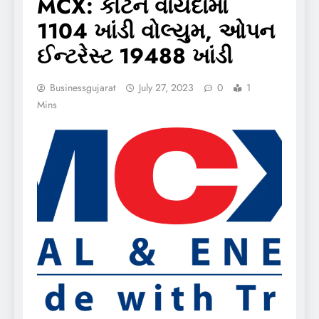
MCX: કોટન વાયદામાં
1104 ખાંડી વોલ્યુમ, ઓપન
ઈન્ટરેસ્ટ 19488 ખાંડી
Businessgujarat
July 27, 2023
0
1
Mins