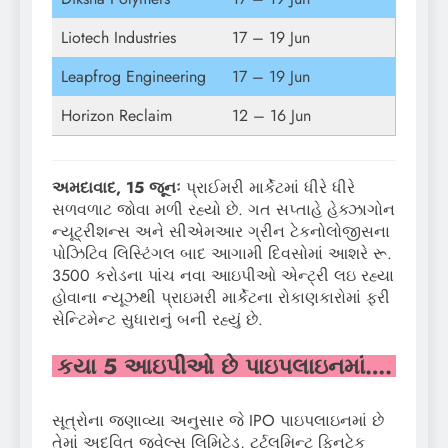
Liotech Industries
17 – 19 Jun
Leapfrog Engineering
17 – 19 Jun
Horizon Reclaim
12 – 16 Jun
અમદાવાદ, 15 જૂનઃ
પ્રાઈમરી માર્કેટમાં ધીરે ધીરે
સળવળાટ જોવા મળી રહ્યો છે. ગત સપ્તાહે હેક્ઝાગોન
ન્યૂટ્રીશન્સ અને સીએમઆર ગ્રીન ટેકનોલોજીસના
પોઝિટિવ લિસ્ટિંગલ બાદ આગામી દિવસોમાં આશરે રૂ.
3500 કરોડના પાંચ નવા આઇપીઓ એન્ટ્રી લઇ રહ્યા
હોવાના ન્યૂઝથી પ્રાઇમરી માર્કેટના રોકાણકારોમાં ફરી
સેન્ટિમેન્ટ સુધારાનું બની રહ્યું છે.
કયા 5 આઇપીઓ છે પાઇપલાઇનમાં….
સૂત્રોના જણાવ્યા અનુસાર જે IPO પાઇપલાઇનમાં છે
તેમાં અદ્વિત જ્વેલ્સ લિમિટેડ, ટર્ટલમિન્ટ ફિનટેક