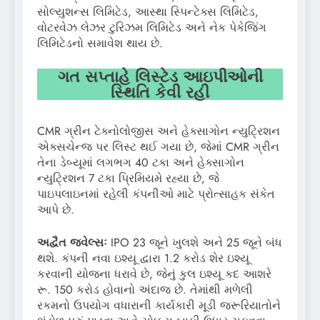
સોલ્યુશન્સ લિમિટેડ, આસ્થા સ્પિન્ટેક્સ લિમિટેડ,
વોટરવેઝ લેઝર ટુરિઝમ લિમિટેડ અને નેક પેકેજિંગ
લિમિટેડનો સમાવેશ થાય છે.
ગત સપ્તાહે લિસ્ટેડ આઇપીઓની
સ્થિતિ કેવી રહી
CMR ગ્રીન ટેક્નોલોજીસ અને હેક્સાગોન ન્યુટ્રિશન
એક્સચેન્જ પર લિસ્ટ થઈ ગયા છે, જેમાં CMR ગ્રીન
તેના ડેબ્યૂમાં લગભગ 40 ટકા અને હેક્સાગોન
ન્યુટ્રિશન 7 ટકા પ્રિમિયમે રહ્યા છે, જે
પાઇપલાઇનમાં રહેલી કંપનીઓ માટે પ્રોત્સાહક સંકેત
આપે છે.
અદ્વૈત જ્વેલ્સઃ
IPO 23 જૂને ખુલશે અને 25 જૂને બંધ
થશે. કંપની નવા ઇશ્યૂ દ્વારા 1.2 કરોડ શેર ઇશ્યૂ
કરવાની યોજના ધરાવે છે, જેનું કુલ ઇશ્યૂ કદ આશરે
રૂ. 150 કરોડ હોવાનો અંદાજ છે. તેમાંથી મળેલી
રકમનો ઉપયોગ વધારાની કાર્યકારી મૂડી જરૂરિયાતોને