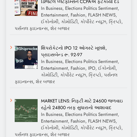
ડિજિટલ પ્લેટફોર્મ્સને CCPAએ ફટકાર્યો દંડ
In Business, Elections Politics Sentiment,
Entertainment, Fashion, FLASH NEWS,
ઈકોનોમી, કોમોડિટી, કોર્પોરેટ ન્યૂઝ, ક્રિપ્ટો,
પર્સનલ ફાઇનાન્સ, શેર બજાર
શિપરોકેટનો IPO 12 ઓગસ્ટે ખૂલશે,
પ્રાઇસબેન્ડ રૂ. 92-97
In Business, Elections Politics Sentiment,
Entertainment, Fashion, IPO, ઈકોનોમી,
કોમોડિટી, કોર્પોરેટ ન્યૂઝ, ક્રિપ્ટો, પર્સનલ
ફાઇનાન્સ, શેર બજાર
MARKET LENS: નિફ્ટી માટે 24600 જળવાઇ
રહેતો 24800 તરફ સુધારાનો આશાવાદ
In Business, Elections Politics Sentiment,
Entertainment, Fashion, FLASH NEWS,
ઈકોનોમી, કોમોડિટી, કોર્પોરેટ ન્યૂઝ, ક્રિપ્ટો,
પર્સનલ ફાઇનાન્સ, શેર બજાર