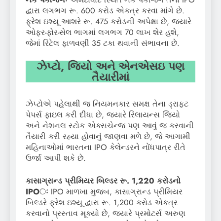
દ્વારા લગભગ રૂ. 600 કરોડ એકત્ર કરવા માંગે છે.
ફ્રેશ ઇશ્યૂ આશરે રૂ. 475 કરોડની અપેક્ષા છે, જ્યારે
ઓફર-ફોર-સેલ ભાગમાં લગભગ 70 લાખ શેર હશે,
જેમાં રિટેલ ફાળવણી 35 ટકા થવાની સંભાવના છે.
ઝેપ્ટો, જિયો અને એનએસઇ પણ
તૈયારીમાં
ઝેપ્ટોએ પહેલાથી જ નિયમનકાર સમક્ષ તેના ડ્રાફ્ટ
પેપર્સ ફાઇલ કરી દીધા છે, જ્યારે રિલાયન્સ જિયો
અને નેશનલ સ્ટોક એક્સચેન્જ પણ આવું જ કરવાની
તૈયારી કરી રહ્યા હોવાનું જાણવા મળે છે, જે આગામી
મહિનાઓમાં ભારતના IPO કેલેન્ડરને નોંધપાત્ર રીતે
ઉર્જા આપી શકે છે.
કાસાગ્રાન્ડ પ્રીમિયર બિલ્ડર રૂ. 1,220 કરોડનો
IPOઃ
IPO માળખા મુજબ, કાસાગ્રાન્ડ પ્રીમિયર
બિલ્ડરે ફ્રેશ ઇશ્યૂ દ્વારા રૂ. 1,200 કરોડ એકત્ર
કરવાનો પ્રસ્તાવ મૂક્યો છે, જ્યારે પ્રમોટર્સ અરુણ