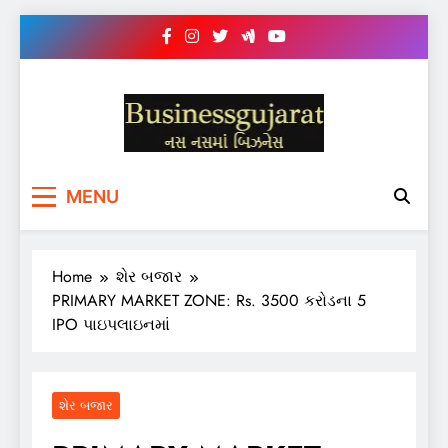
Skip
to
content
BUSINESS GUJARAT
નસ-નસ માં બિઝનેસ
MENU
Home
શેર બજાર
PRIMARY MARKET ZONE: Rs. 3500 કરોડના 5
IPO પાઇપલાઇનમાં
શેર બજાર