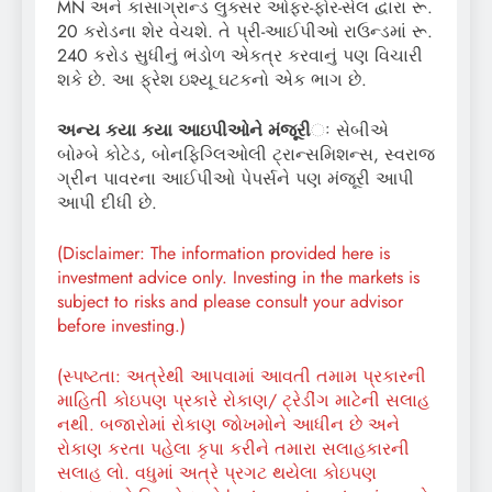
MN અને કાસાગ્રાન્ડ લુક્સર ઓફર-ફોર-સેલ દ્વારા રૂ.
20 કરોડના શેર વેચશે. તે પ્રી-આઈપીઓ રાઉન્ડમાં રૂ.
240 કરોડ સુધીનું ભંડોળ એકત્ર કરવાનું પણ વિચારી
શકે છે. આ ફ્રેશ ઇશ્યૂ ઘટકનો એક ભાગ છે.
અન્ય કયા કયા આઇપીઓને મંજૂરી
ઃ સેબીએ
બોમ્બે કોટેડ, બોનફિગ્લિઓલી ટ્રાન્સમિશન્સ, સ્વરાજ
ગ્રીન પાવરના આઈપીઓ પેપર્સને પણ મંજૂરી આપી
આપી દીધી છે.
(Disclaimer: The information provided here is
investment advice only. Investing in the markets is
subject to risks and please consult your advisor
before investing.)
(સ્પષ્ટતા: અત્રેથી આપવામાં આવતી તમામ પ્રકારની
માહિતી કોઇપણ પ્રકારે રોકાણ/ ટ્રેડીંગ માટેની સલાહ
નથી. બજારોમાં રોકાણ જોખમોને આધીન છે અને
રોકાણ કરતા પહેલા કૃપા કરીને તમારા સલાહકારની
સલાહ લો. વધુમાં અત્રે પ્રગટ થયેલા કોઇપણ