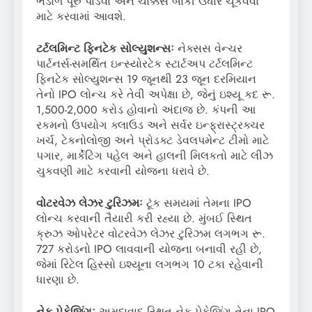
ભંડોળ પૂરું પાડવા અને ચોક્કસ બાકી ઉધાર ચૂકવવા
માટે કરવામાં આવશે.
ટર્ટલમિન્ટ ફિનટેક સોલ્યુશન્સઃ
નેક્સસ વેન્ચર
પાર્ટનર્સ-સમર્થિત ઇન્સ્યોરટેક સ્ટાર્ટઅપ ટર્ટલમિન્ટ
ફિનટેક સોલ્યુશન્સ 19 જૂનથી 23 જૂન દરમિયાન
તેનો IPO લોન્ચ કરે તેવી અપેક્ષા છે, જેનું ઇશ્યૂ કદ રૂ.
1,500-2,000 કરોડ હોવાનો અંદાજ છે. કંપની આ
રકમનો ઉપયોગ ક્લાઉડ અને સર્વર ઇન્ફ્રાસ્ટ્રક્ચર
ખર્ચ, ટેકનોલોજી અને પ્રોડક્ટ ડેવલપમેન્ટ ટીમો માટે
પગાર, માર્કેટિંગ પહેલ અને હાલની મિલકતો માટે લીઝ
ચુકવણી માટે કરવાની યોજના ધરાવે છે.
વોટરવેઝ લેઝર ટુરિઝમઃ
ટૂંક સમયમાં તેમના IPO
લોન્ચ કરવાની તૈયારી કરી રહ્યા છે. મુંબઈ સ્થિત
ક્રુઝ ઓપરેટર વોટરવેઝ લેઝર ટુરિઝમ લગભગ રૂ.
727 કરોડનો IPO લાવવાની યોજના બનાવી રહી છે,
જેમાં રિટેલ હિસ્સો ઇશ્યૂના લગભગ 10 ટકા રહેવાની
ધારણા છે.
નેક પેકેજિંગઃ
અમદાવાદ સ્થિત નેક પેકેજિંગ તેના IPO