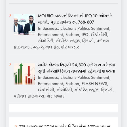
MOLBIO ડાયગ્નોસ્ટિક્સનો IPO 10 ઓગસ્ટે
ખૂલશે, પ્રાઇસબેન્ડ રૂ. 768- 807
In Business, Elections Politics Sentiment,
Entertainment, Fashion, IPO, ઈકોનોમી,
કોમોડિટી, કોર્પોરેટ ન્યૂઝ, ક્રિપ્ટો, પર્સનલ
ફાઇનાન્સ, મ્યુચ્યુઅલ ફંડ, શેર બજાર
માર્કેટ લેન્સઃ નિફ્ટી 24,800 ક્રોસ ન કરે ત્યાં
સુધી કોન્સોલિડેશન તબક્કામાં રહેવાની શક્યતા
In Business, Elections Politics Sentiment,
Entertainment, Fashion, FLASH NEWS,
ઈકોનોમી, કોમોડિટી, કોર્પોરેટ ન્યૂઝ, ક્રિપ્ટો,
પર્સનલ ફાઇનાન્સ, શેર બજાર
TTF અમદાવાદ-2026માં ટ્રેડ વિઝિટર્સમાં 10%ના વધારા