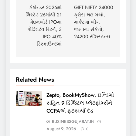
navigation
કેલેન્ડર 2026માં
GIFT NIFTY 24000
લિસ્ટેડ 26માંથી 21
ક્રોસ થઇ ગયો,
મેઇનબોર્ડ IPOમાં
માર્કેટમાં બીગ
પોઝિટિવ રિટર્ન, 3
જમ્પના સંકેતો,
IPO 40%
24200 રેઝિસ્ટન્સ
ડિસ્કાઉન્ટમાં
Related News
Zepto, BookMyShow, ઇન્ડિગો
સહિત 9 ડિજિટલ પ્લેટફોર્મ્સને
CCPAએ ફટકાર્યો દંડ
BUSINESSGUJARAT.IN
August 9, 2026
0