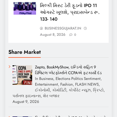
મિલ્કી મિસ્ટ ડેરી ફૂડનો IPO 11
ઓગસ્ટે ખૂલશે, પ્રાઇસબેન્ડ રૂ.
133- 140
BUSINESSGUJARAT.IN
August 8, 2026
0
Share Market
Zepto, BookMyShow, ઇન્ડિગો સહિત 9
ડિજિટલ પ્લેટફોર્મ્સને CCPAએ ફટકાર્યો દંડ
In Business, Elections Politics Sentiment,
Entertainment, Fashion, FLASH NEWS,
ઈકોનોમી, કોમોડિટી, કોર્પોરેટ ન્યૂઝ, ક્રિપ્ટો,
પર્સનલ ફાઇનાન્સ, શેર બજાર
August 9, 2026