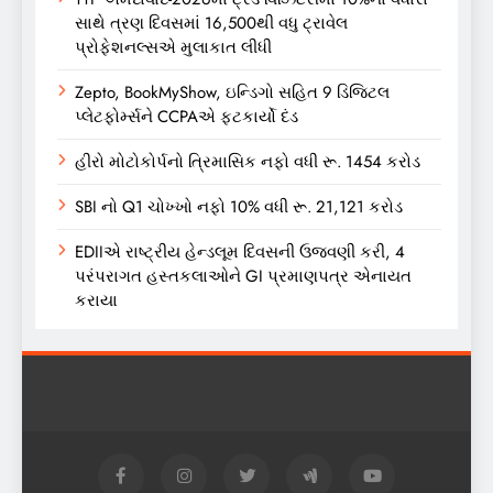
સાથે ત્રણ દિવસમાં 16,500થી વધુ ટ્રાવેલ
પ્રોફેશનલ્સએ મુલાકાત લીધી
Zepto, BookMyShow, ઇન્ડિગો સહિત 9 ડિજિટલ
પ્લેટફોર્મ્સને CCPAએ ફટકાર્યો દંડ
હીરો મોટોકોર્પનો ત્રિમાસિક નફો વધી રૂ. 1454 કરોડ
SBI નો Q1 ચોખ્ખો નફો 10% વધી રૂ. 21,121 કરોડ
EDIIએ રાષ્ટ્રીય હેન્ડલૂમ દિવસની ઉજવણી કરી, 4
પરંપરાગત હસ્તકલાઓને GI પ્રમાણપત્ર એનાયત
કરાયા