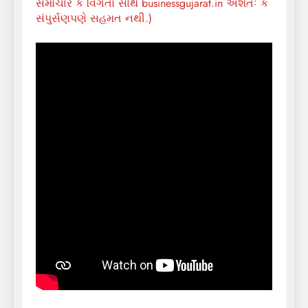
સમાચાર કે વિગતો સાથે businessgujarat.in અંશતઃ કે
સંપુર્સણપણે સહમત નથી.)