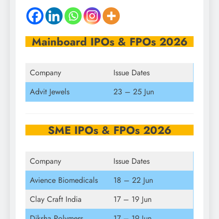
Mainboard IPOs & FPOs 2026
Company
Issue Dates
Advit Jewels
23 – 25 Jun
SME IPOs & FPOs 2026
Company
Issue Dates
Avience Biomedicals
18 – 22 Jun
Clay Craft India
17 – 19 Jun
Diksha Polymers
17 – 19 Jun