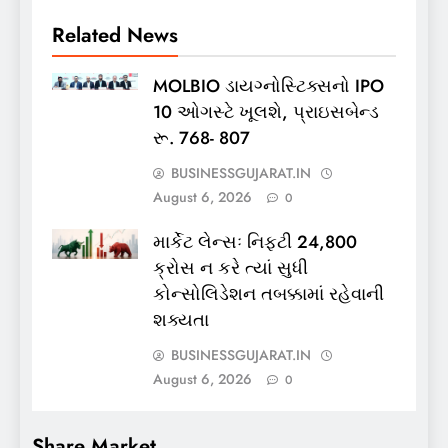
Related News
MOLBIO ડાયગ્નોસ્ટિક્સનો IPO
10 ઓગસ્ટે ખૂલશે, પ્રાઇસબેન્ડ
રૂ. 768- 807
BUSINESSGUJARAT.IN
August 6, 2026
0
માર્કેટ લેન્સઃ નિફ્ટી 24,800
ક્રોસ ન કરે ત્યાં સુધી
કોન્સોલિડેશન તબક્કામાં રહેવાની
શક્યતા
BUSINESSGUJARAT.IN
August 6, 2026
0
Share Market