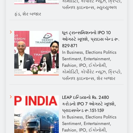
કોમોડિટી, કોર્પોરેટ ન્યૂઝ, ક્રિપ્ટો,
પર્સનલ ફાઇનાન્સ, મ્યુચ્યુઅલ
ફંડ, શેર બજાર
ધૂત ટ્રાન્સમિશનનો IPO 10
ઓગસ્ટે ખૂલશે, પ્રાઇસ બેન્ડ રૂ.
829-871
In Business, Elections Politics
Sentiment, Entertainment,
Fashion, IPO, ઈકોનોમી,
કોમોડિટી, કોર્પોરેટ ન્યૂઝ, ક્રિપ્ટો,
પર્સનલ ફાઇનાન્સ, શેર બજાર
LEAP ઇન્ડિયાનો Rs. 2480
કરોડનો IPO 7 ઓગસ્ટે ખૂલશે,
પ્રાઇસબેન્ડ રૂ.151-159
In Business, Elections Politics
Sentiment, Entertainment,
Fashion, IPO, ઈકોનોમી,