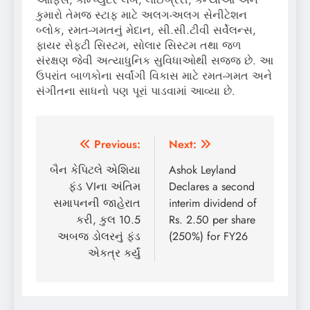
કુમારો તેમજ સ્ટાફ માટે અલગ-અલગ સેનીટેશન
બ્લોક, રમત-ગમતનું મેદાન, સી.સી.ટીવી સર્વેલન્સ,
ફાયર સેફ્ટી સિસ્ટમ, સોલાર સિસ્ટમ તથા જળ
સંરક્ષણ જેવી અત્યાધુનિક સુવિધાઓથી સજ્જ છે. આ
ઉપરાંત બાળકોના સર્વાંગી વિકાસ માટે રમત-ગમત અને
સંગીતના સાધનો પણ પૂરાં પાડવામાં આવ્યા છે.
Post
Previous:
Next:
navigation
બૈન કેપિટલે એશિયા
Ashok Leyland
ફંડ VIના અંતિમ
Declares a second
સમાપનની જાહેરાત
interim dividend of
કરી, કુલ 10.5
Rs. 2.50 per share
અબજ ડોલરનું ફંડ
(250%) for FY26
એકત્ર કર્યું