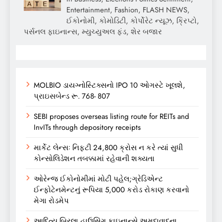
Entertainment, Fashion, FLASH NEWS,
ઈકોનોમી, કોમોડિટી, કોર્પોરેટ ન્યૂઝ, ક્રિપ્ટો,
પર્સનલ ફાઇનાન્સ, મ્યુચ્યુઅલ ફંડ, શેર બજાર
MOLBIO ડાયગ્નોસ્ટિક્સનો IPO 10 ઓગસ્ટે ખૂલશે,
પ્રાઇસબેન્ડ રૂ. 768- 807
SEBI proposes overseas listing route for REITs and
InvITs through depository receipts
માર્કેટ લેન્સઃ નિફ્ટી 24,800 ક્રોસ ન કરે ત્યાં સુધી
કોન્સોલિડેશન તબક્કામાં રહેવાની શક્યતા
ઓરેન્જ ઈકોનોમીમાં મોટી પહેલ;ગ્રેડિએન્ટ
ઈન્ફોટેનમેન્ટનું રૂપિયા 5,000 કરોડ રોકાણ કરવાનો
મેગા રોડમેપ
આદિત્ય બિરલા હાઉસિંગ ફાઇનાન્સે અમદાવાદના