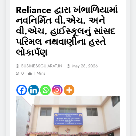
Reliance દ્વારા ખંભાળિયામાં
નવનિર્મિત વી.એચ. અને
વી.એચ. હાઈસ્કૂલનું સાંસદ
પરિમલ નથવાણીના હસ્તે
લોકાર્પણ
BUSINESSGUJARAT.IN
May 28, 2026
0
1 Mins