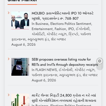
MOLBIO ડાયગ્નોસ્ટિક્સનો IPO 10 ઓગસ્ટે
ખૂલશે, પ્રાઇસબેન્ડ રૂ. 768- 807
In Business, Elections Politics Sentiment,
Entertainment, Fashion, IPO, ઈકોનોમી,
કોમોડિટી, કોર્પોરેટ ન્યૂઝ, ક્રિપ્ટો, પર્સનલ
ફાઇનાન્સ, મ્યુચ્યુઅલ ફંડ, શેર બજાર
August 6, 2026
SEBI proposes overseas listing route for
REITs and InvITs through depository receipts
In FLASH NEWS, ઈકોનોમી, કોર્પોરેટ ન્યૂઝ,
પર્સનલ ફાઇનાન્સ, મ્યુચ્યુઅલ ફંડ, શેર બજાર
August 6, 2026
માર્કેટ લેન્સઃ નિફ્ટી 24,800 ક્રોસ ન કરે ત્યાં
સુધી કોન્સોલિડેશન તબક્કામાં રહેવાની શક્યતા
In Business, Elections Politics Sentiment,