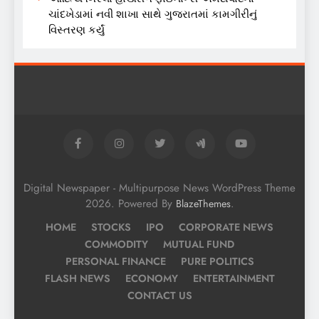
ચાંદખેડામાં નવી શાખા સાથે ગુજરાતમાં કામગીરીનું
વિસ્તરણ કર્યું
Digital Newspaper - Multipurpose News WordPress Theme
2026. Powered By
.
BlazeThemes
HOME
STOCKS
IPO
CORPORATE NEWS
COMMODITY
MUTUAL FUND
PERSONAL FINANCE
PURE POLITICS
FLASH NEWS
ECONOMY
ENTERTAINMENT
CONTACT US