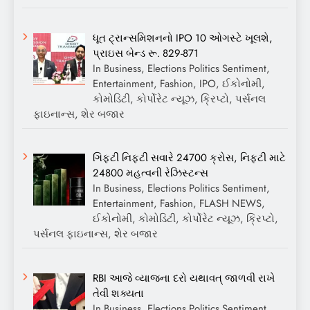
ધૂત ટ્રાન્સમિશનનો IPO 10 ઓગસ્ટે ખૂલશે,
પ્રાઇસ બેન્ડ રૂ. 829-871
In Business, Elections Politics Sentiment,
Entertainment, Fashion, IPO, ઈકોનોમી,
કોમોડિટી, કોર્પોરેટ ન્યૂઝ, ક્રિપ્ટો, પર્સનલ
ફાઇનાન્સ, શેર બજાર
ગિફ્ટી નિફ્ટી સવારે 24700 ક્રોસ, નિફ્ટી માટે
24800 મહત્વની રેઝિસ્ટન્સ
In Business, Elections Politics Sentiment,
Entertainment, Fashion, FLASH NEWS,
ઈકોનોમી, કોમોડિટી, કોર્પોરેટ ન્યૂઝ, ક્રિપ્ટો,
પર્સનલ ફાઇનાન્સ, શેર બજાર
RBI આજે વ્યાજના દરો યથાવત્ જાળવી રાખે
તેવી શક્યતા
In Business, Elections Politics Sentiment,