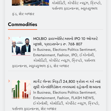
કોમોડિટી, કોર્પોરેટ ન્યૂઝ, ક્રિપ્ટો,
પર્સનલ ફાઇનાન્સ, મ્યુચ્યુઅલ
ફંડ, શેર બજાર
Commodities
MOLBIO ડાયગ્નોસ્ટિક્સનો IPO 10 ઓગસ્ટે
ખૂલશે, પ્રાઇસબેન્ડ રૂ. 768- 807
In Business, Elections Politics Sentiment,
Entertainment, Fashion, IPO, ઈકોનોમી,
કોમોડિટી, કોર્પોરેટ ન્યૂઝ, ક્રિપ્ટો, પર્સનલ
ફાઇનાન્સ, મ્યુચ્યુઅલ ફંડ, શેર બજાર
માર્કેટ લેન્સઃ નિફ્ટી 24,800 ક્રોસ ન કરે ત્યાં
સુધી કોન્સોલિડેશન તબક્કામાં રહેવાની શક્યતા
In Business, Elections Politics Sentiment,
Entertainment, Fashion, FLASH NEWS,
ઈકોનોમી, કોમોડિટી, કોર્પોરેટ ન્યૂઝ, ક્રિપ્ટો,
પર્સનલ ફાઇનાન્સ, શેર બજાર