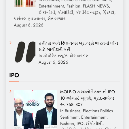
Entertainment, Fashion, FLASH NEWS,
ઈકોનોમી, કોમોડિટી, કોર્પોરેટ ન્યૂઝ, ક્રિપ્ટો,
પર્સનલ ફાઇનાન્સ, શેર બજાર
August 6, 2026
સ્કીમ્સ અને રિલાયન્સ બ્રાન્ડ્સે ભારતમાં લોંચ
માટે ભાગીદારી કરી
In કોર્પોરેટ ન્યૂઝ, શેર બજાર
August 6, 2026
IPO
MOLBIO ડાયગ્નોસ્ટિક્સનો IPO
10 ઓગસ્ટે ખૂલશે, પ્રાઇસબેન્ડ
રૂ. 768- 807
In Business, Elections Politics
Sentiment, Entertainment,
Fashion, IPO, ઈકોનોમી,