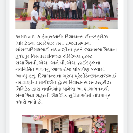
અમદાવાદ, 5 ફેબ્રુઆરી
:
રિલાયન્સ ઈન્ડસ્ટ્રીઝ
લિમિટેડના ડાયરેક્ટર તથા રાજ્યસભાના
સાંસદપરિમલભાઈ નથવાણીના હસ્તે જામખંભાળિયાના
હર્ષદપુર વિસ્તારમાંવિજય ચેરિટેબલ ટ્રસ્ટ
સંચાલિતવી.એચ. અને વી.એચ. હાઈસ્કૂલના
નવનિર્મિત ભવનનું આજ રોજ લોકાર્પણ કરવામાં
આવ્યું હતું. રિલાયન્સના ગ્રુપ પ્રેસીડેન્ટધનરાજભાઈ
નથવાણીના માર્ગદર્શન હેઠળ રિલાયન્સ ઇન્ડસ્ટ્રીઝ
લિમિટેડ દ્વારા નવનિર્માણ પામેલા આ શાળાભવનથી
ખંભાળિયા શહેરની શૈક્ષણિક સુવિધાઓમાં નોંધપાત્ર
વધારો થયો છે.