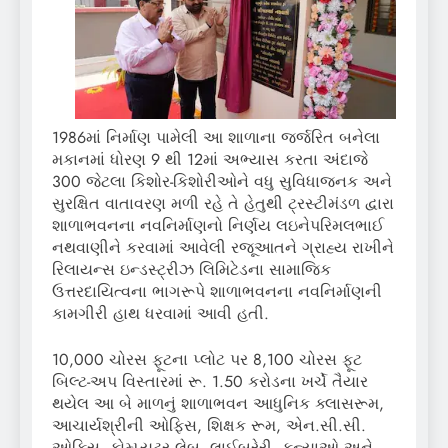
1986માં નિર્માણ પામેલી આ શાળાના જર્જરિત બનેલા
મકાનમાં ધોરણ 9 થી 12માં અભ્યાસ કરતા અંદાજે
300 જેટલા કિશોર-કિશોરીઓને વધુ સુવિધાજનક અને
સુરક્ષિત વાતાવરણ મળી રહે તે હેતુથી ટ્રસ્ટીમંડળ દ્વારા
શાળાભવનના નવનિર્માણનો નિર્ણય લઇનેપરિમલભાઈ
નથવાણીને કરવામાં આવેલી રજૂઆતને ગ્રાહ્ય રાખીને
રિલાયન્સ ઇન્ડસ્ટ્રીઝ લિમિટેડના સામાજિક
ઉત્તરદાયિત્વના ભાગરૂપે શાળાભવનના નવનિર્માણની
કામગીરી હાથ ધરવામાં આવી હતી.
10,000 ચોરસ ફૂટના પ્લોટ પર 8,100 ચોરસ ફૂટ
બિલ્ટ-અપ વિસ્તારમાં રૂ. 1.50 કરોડના ખર્ચે તૈયાર
થયેલ આ બે માળનું શાળાભવન આધુનિક ક્લાસરૂમ,
આચાર્યશ્રીની ઓફિસ, શિક્ષક રૂમ, એન.સી.સી.
ઓફિસ, કોમ્પ્યુટર લેબ, લાઈબ્રેરી, કન્યાઓ અને