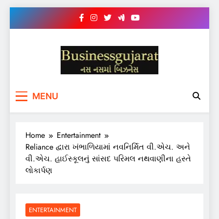
Skip
to
content
BUSINESS GUJARAT
નસ-નસ માં બિઝનેસ
MENU
Home
Entertainment
Reliance દ્વારા ખંભાળિયામાં નવનિર્મિત વી.એચ. અને
વી.એચ. હાઈસ્કૂલનું સાંસદ પરિમલ નથવાણીના હસ્તે
લોકાર્પણ
ENTERTAINMENT