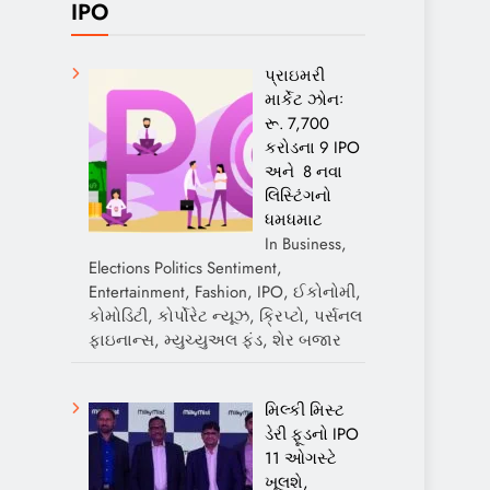
IPO
પ્રાઇમરી
માર્કેટ ઝોનઃ
રૂ. 7,700
કરોડના 9 IPO
અને 8 નવા
લિસ્ટિંગનો
ધમધમાટ
In Business,
Elections Politics Sentiment,
Entertainment, Fashion, IPO, ઈકોનોમી,
કોમોડિટી, કોર્પોરેટ ન્યૂઝ, ક્રિપ્ટો, પર્સનલ
ફાઇનાન્સ, મ્યુચ્યુઅલ ફંડ, શેર બજાર
મિલ્કી મિસ્ટ
ડેરી ફૂડનો IPO
11 ઓગસ્ટે
ખૂલશે,