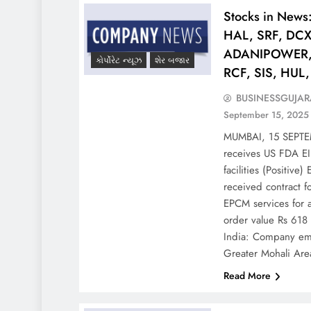
Stocks in News
HAL, SRF, DCX
ADANIPOWER,
કોર્પોરેટ ન્યૂઝ
શેર બજાર
RCF, SIS, HU
BUSINESSGUJAR
September 15, 2025
MUMBAI, 15 SEPTE
receives US FDA EIR
facilities (Positiv
received contract 
EPCM services for a 
order value Rs 618 c
India: Company eme
Greater Mohali Ar
Read More