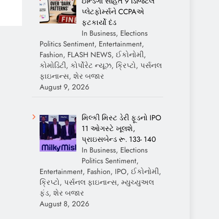
ઇન્ડિગો સહિત 9 ડિજિટલ
પ્લેટફોર્મ્સને CCPAએ
ફટકાર્યો દંડ
In Business, Elections
Politics Sentiment, Entertainment,
Fashion, FLASH NEWS, ઈકોનોમી,
કોમોડિટી, કોર્પોરેટ ન્યૂઝ, ક્રિપ્ટો, પર્સનલ
ફાઇનાન્સ, શેર બજાર
August 9, 2026
મિલ્કી મિસ્ટ ડેરી ફૂડનો IPO
11 ઓગસ્ટે ખૂલશે,
પ્રાઇસબેન્ડ રૂ. 133- 140
In Business, Elections
Politics Sentiment,
Entertainment, Fashion, IPO, ઈકોનોમી,
ક્રિપ્ટો, પર્સનલ ફાઇનાન્સ, મ્યુચ્યુઅલ
ફંડ, શેર બજાર
August 8, 2026