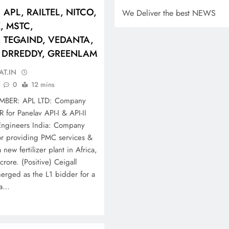
: APL, RAILTEL, NITCO,
We Deliver the best NEWS
, MSTC,
 TEGAIND, VEDANTA,
L, DRREDDY, GREENLAM
AT.IN
0
12 mins
MBER: APL LTD: Company
 for Panelav API-I & API-II
e) Engineers India: Company
for providing PMC services &
new fertilizer plant in Africa,
rore. (Positive) Ceigall
rged as the L1 bidder for a
ea…