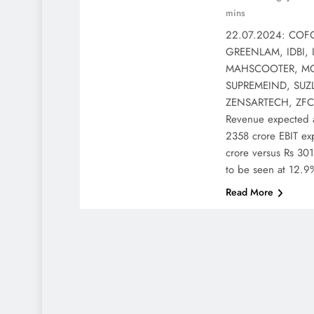
mins
22.07.2024: COF
GREENLAM, IDBI, 
MAHSCOOTER, MO
SUPREMEIND, SU
ZENSARTECH, ZFCV
Revenue expected a
2358 crore EBIT ex
crore versus Rs 30
to be seen at 12.
Read More