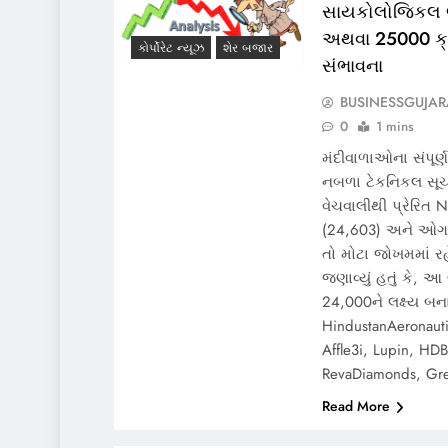
સાયકોલોજિકલ લે
અથવા 25000 ક્ર
કોર્પોરેટ ન્યૂઝ
શેર બજાર
સંભાવના
BUSINESSGUJAR
0
1 mins
મંદીવાળાઓના સંપૂર્ણ
નબળા ટેકનિકલ સૂચક
વેચવાલીથી પ્રેરિત
(24,603) અને ઓગસ
તો મોટા જોખમમાં રહ
જણાવ્યું હતું કે, 
24,000ને લક્ષ્ય બના
HindustanAeronaut
Affle3i, Lupin, HD
RevaDiamonds, Gr
Read More