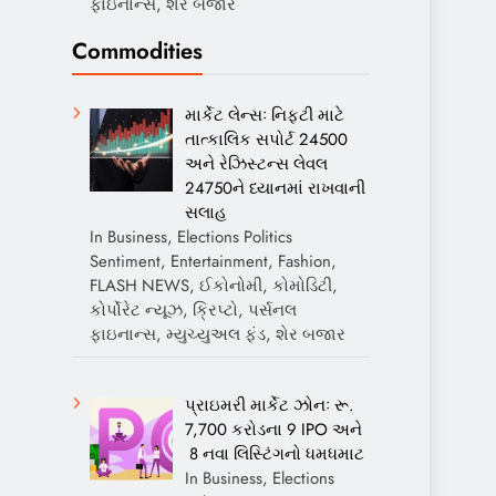
ફાઇનાન્સ, શેર બજાર
Commodities
માર્કેટ લેન્સઃ નિફ્ટી માટે
તાત્કાલિક સપોર્ટ 24500
અને રેઝિસ્ટન્સ લેવલ
24750ને ધ્યાનમાં રાખવાની
સલાહ
In Business, Elections Politics
Sentiment, Entertainment, Fashion,
FLASH NEWS, ઈકોનોમી, કોમોડિટી,
કોર્પોરેટ ન્યૂઝ, ક્રિપ્ટો, પર્સનલ
ફાઇનાન્સ, મ્યુચ્યુઅલ ફંડ, શેર બજાર
પ્રાઇમરી માર્કેટ ઝોનઃ રૂ.
7,700 કરોડના 9 IPO અને
8 નવા લિસ્ટિંગનો ધમધમાટ
In Business, Elections