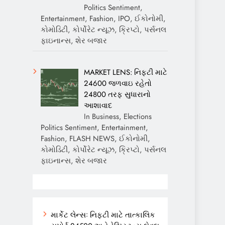
Politics Sentiment,
Entertainment, Fashion, IPO, ઈકોનોમી,
કોમોડિટી, કોર્પોરેટ ન્યૂઝ, ક્રિપ્ટો, પર્સનલ
ફાઇનાન્સ, શેર બજાર
MARKET LENS: નિફ્ટી માટે
24600 જળવાઇ રહેતો
24800 તરફ સુધારાનો
આશાવાદ
In Business, Elections
Politics Sentiment, Entertainment,
Fashion, FLASH NEWS, ઈકોનોમી,
કોમોડિટી, કોર્પોરેટ ન્યૂઝ, ક્રિપ્ટો, પર્સનલ
ફાઇનાન્સ, શેર બજાર
માર્કેટ લેન્સઃ નિફ્ટી માટે તાત્કાલિક