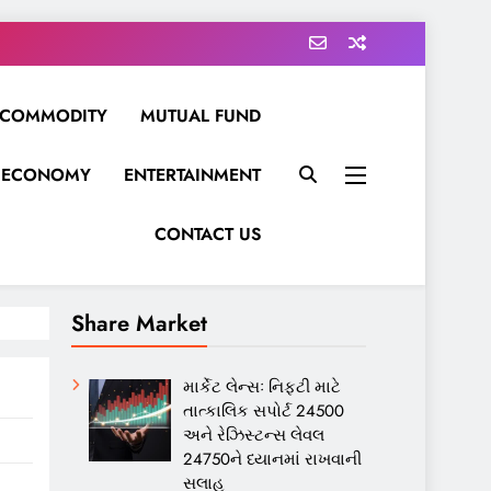
COMMODITY
MUTUAL FUND
ECONOMY
ENTERTAINMENT
CONTACT US
Share Market
માર્કેટ લેન્સઃ નિફ્ટી માટે
તાત્કાલિક સપોર્ટ 24500
અને રેઝિસ્ટન્સ લેવલ
24750ને ધ્યાનમાં રાખવાની
સલાહ