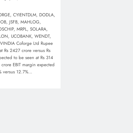
ORGE, CYIENTDLM, DODLA,
IOB, JSFB, MAHLOG,
SCHIP, MRPL, SOLARA,
ZLON, UCOBANK, WENDT,
INDIA Coforge Ltd Rupee
t Rs 2427 crore versus Rs
pected to be seen at Rs 314
1 crore EBIT margin expected
9% versus 12.7%…