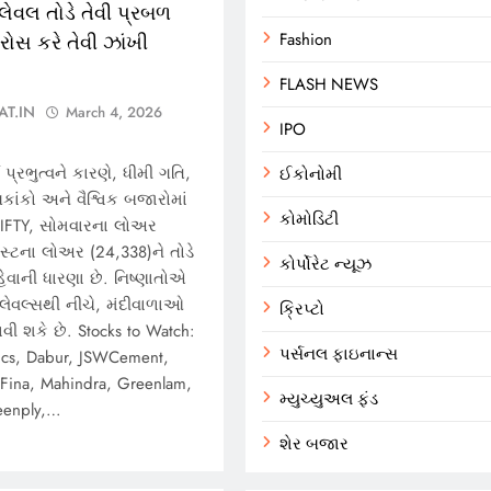
વલ તોડે તેવી પ્રબળ
ોસ કરે તેવી ઝાંખી
Fashion
FLASH NEWS
AT.IN
March 4, 2026
IPO
 પ્રભુત્વને કારણે, ધીમી ગતિ,
ઈકોનોમી
ાંકો અને વૈશ્વિક બજારોમાં
કોમોડિટી
 NIFTY, સોમવારના લોઅર
્ટના લોઅર (24,338)ને તોડે
કોર્પોરેટ ન્યૂઝ
ેવાની ધારણા છે. નિષ્ણાતોએ
આ લેવલ્સથી નીચે, મંદીવાળાઓ
ક્રિપ્ટો
વી શકે છે. Stocks to Watch:
પર્સનલ ફાઇનાન્સ
ics, Dabur, JSWCement,
BFina, Mahindra, Greenlam,
મ્યુચ્યુઅલ ફંડ
eenply,…
શેર બજાર