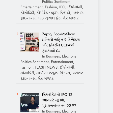
Politics Sentiment,
Entertainment, Fashion, IPO, ઈકોનોમી,
કોમોડિટી, કોર્પોરેટ ન્યૂઝ, ક્રિપ્ટો, પર્સનલ
ફાઇનાન્સ, મ્યુચ્યુઅલ ફંડ, શેર બજાર
Zepto, BookMyShow,
ઇન્ડિગો સહિત 9 ડિજિટલ
પ્લેટફોર્મ્સને CCPAએ
ફટકાર્યો દંડ
In Business, Elections
Politics Sentiment, Entertainment,
Fashion, FLASH NEWS, ઈકોનોમી,
કોમોડિટી, કોર્પોરેટ ન્યૂઝ, ક્રિપ્ટો, પર્સનલ
ફાઇનાન્સ, શેર બજાર
શિપરોકેટનો IPO 12
ઓગસ્ટે ખૂલશે,
પ્રાઇસબેન્ડ રૂ. 92-97
In Business, Elections