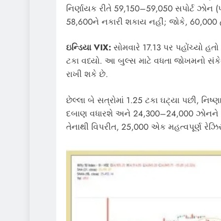
નિર્ણાયક રીતે 59,150–59,050 સપોર્ટ ઝોન 
58,600ને નકારી શકાય નહીં; જોકે, 60,000 હા
ઇન્ડિયા VIX:
સોમવારે 17.13 પર પહોંચ્યો હતો
ટકા વધ્યો. આ બુલ્સ માટે વધતા જોખમનો સંકે
રાખી શકે છે.
છેલ્લા બે સત્રોમાં 1.25 ટકા ઘટ્યા પછી, નિષ્
દબાણ વધારશે અને 24,300–24,000 ઝોનને લક
તેનાથી વિપરીત, 25,000 એક મહત્વપૂર્ણ રેઝિસ