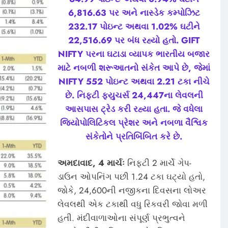
6,816.63 પર અને નાસ્ડેક કમ્પોઝિટ
232.17 પોઇન્ટ અથવા 1.02% ઘટીને
22,516.69 પર બંધ રહ્યો હતો. GIFT
NIFTY પરના ઘટાડા વ્યાપક ભારતીય બજાર
માટે નબળી શરૂઆતનો સંકેત આપે છે, જેમાં
NIFTY 552 પોઇન્ટ અથવા 2.21 ટકા નીચે
છે. નિફ્ટી ફ્યુચર્સ 24,447ના લેવલની
આસપાસ ટ્રેડ કરી રહ્યા હતા. જે વધેલા
જિયોપોલિટિકલ પ્રેશર અને નબળા વૈશ્વિક
સંકેતોને પ્રતિબિંબિત કરે છે.
અમદાવાદ, 4 માર્ચઃ
નિફ્ટી 2 માર્ચે ગેપ-
ડાઉન ઓપનિંગ પછી 1.24 ટકા ઘટ્યો હતો,
જોકે, 24,600ની નજીકના દિવસના લોઅર
લેવલથી એક ટકાથી વધુ રિકવરી જોવા મળી
હતી. મંદીવાળાઓના સંપૂર્ણ પ્રભુત્વને