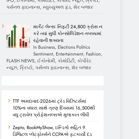
IPO, ઈકોનોમી, કોમોડિટી, કોર્પોરેટ ન્યૂઝ, ક્રિપ્ટો,
પર્સનલ ફાઇનાન્સ, મ્યુચ્યુઅલ ફંડ, શેર બજાર
માર્કેટ લેન્સઃ નિફ્ટી 24,800 ક્રોસ ન
કરે ત્યાં સુધી કોન્સોલિડેશન તબક્કામાં
રહેવાની શક્યતા
In Business, Elections Politics
Sentiment, Entertainment, Fashion,
FLASH NEWS, ઈકોનોમી, કોમોડિટી, કોર્પોરેટ
ન્યૂઝ, ક્રિપ્ટો, પર્સનલ ફાઇનાન્સ, શેર બજાર
TTF અમદાવાદ-2026માં ટ્રેડ વિઝિટર્સમાં
10%ના વધારા સાથે ત્રણ દિવસમાં 16,500થી
વધુ ટ્રાવેલ પ્રોફેશનલ્સએ મુલાકાત લીધી
Zepto, BookMyShow, ઇન્ડિગો સહિત 9
ડિજિટલ પ્લેટફોર્મ્સને CCPAએ ફટકાર્યો દંડ