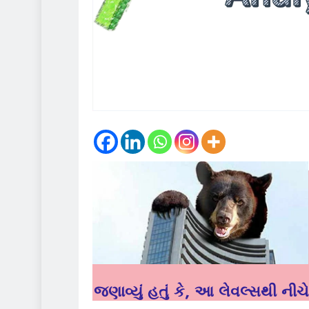
જણાવ્યું હતું કે, આ લેવલ્સથી ની