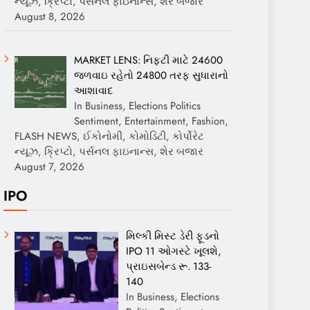
ન્યૂઝ, ક્રિપ્ટો, પર્સનલ ફાઇનાન્સ, શેર બજાર
August 8, 2026
MARKET LENS: નિફ્ટી માટે 24600
જળવાઇ રહેતો 24800 તરફ સુધારાનો
આશાવાદ
In Business, Elections Politics
Sentiment, Entertainment, Fashion,
FLASH NEWS, ઈકોનોમી, કોમોડિટી, કોર્પોરેટ
ન્યૂઝ, ક્રિપ્ટો, પર્સનલ ફાઇનાન્સ, શેર બજાર
August 7, 2026
IPO
મિલ્કી મિસ્ટ ડેરી ફૂડનો
IPO 11 ઓગસ્ટે ખૂલશે,
પ્રાઇસબેન્ડ રૂ. 133-
140
In Business, Elections