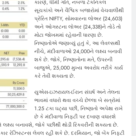
કારણે, ધીમી ગતિ, નબળા ટેકનિકલ
સૂચકાંકો અને વૈશ્વિક બજારોમાં વેચવાલીથી
પ્રેરિત NIFTY, સોમવારના લોઅર (24,603)
અને ઓગસ્ટના લોઅર (24,338)ને તોડે તો
મોટા જોખમમાં રહેવાની ધારણા છે.
નિષ્ણાતોએ જણાવ્યું હતું કે, આ લેવલ્સથી
નીચે, મંદીવાળાઓ 24,000ને લક્ષ્ય બનાવી
શકે છે. જોકે, નિષ્ણાતોના મતે, ઉપરની
બાજુએ, 25,000 મુખ્ય અવરોધ તરીકે કાર્ય
કરે તેવી શક્યતા છે.
યુએસ-ઇઝરાયલ-ઈરાન સંઘર્ષ અને તેલના
ભાવમાં વધારો થવા વચ્ચે છેલ્લા બે સત્રોમાં
1.25 ટકા ઘટ્યા પછી, નિષ્ણાતો અપેક્ષા રાખે
છે કે મંદીવાળા નિફ્ટી પર દબાણ વધારશે
લક્ષ્ય બનાવશે, જોકે પછીથી થોડી રિકવરીની શક્યતા છે.
કાર રેઝિસ્ટન્સ લેવલ રહી શકે છે. દરમિયાન, જો બેંક નિફ્ટી