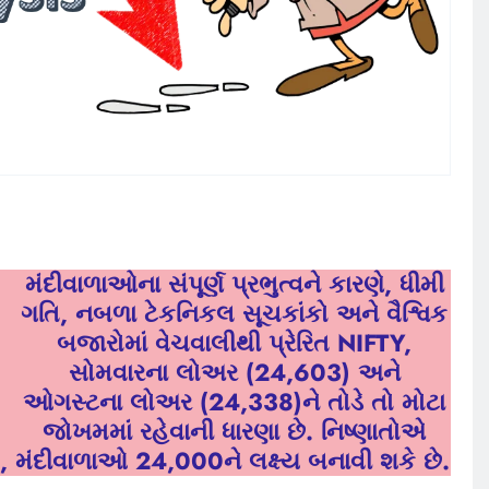
મંદીવાળાઓના સંપૂર્ણ પ્રભુત્વને કારણે, ધીમી
ગતિ, નબળા ટેકનિકલ સૂચકાંકો અને વૈશ્વિક
બજારોમાં વેચવાલીથી પ્રેરિત NIFTY,
સોમવારના લોઅર (24,603) અને
ઓગસ્ટના લોઅર (24,338)ને તોડે તો મોટા
જોખમમાં રહેવાની ધારણા છે. નિષ્ણાતોએ
ચે, મંદીવાળાઓ 24,000ને લક્ષ્ય બનાવી શકે છે.