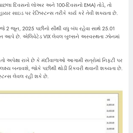
(પાછલા દિવસનો લોઅર અને 100-દિવસનો EMA) તોડે, તો
યર સાઇડ પર રેઝિસ્ટન્સ તરીકે કાર્ય કરે તેવી શક્યતા છે.
 જે 2 જૂન, 2025 પછીનો સૌથી વધુ બંધ રહેવા સાથે 25.01
ત આપે છે. એલિવેટેડ VIX લેવલ બુલ્સને અસ્વસ્થતા ઝોનમાં
ણાતો અપેક્ષા રાખે છે કે મંદીવાળાઓ આગામી સત્રોમાં નિફ્ટી પર
્ષ્ય બનાવશે, જોકે પછીથી થોડી રિકવરી થવાની શક્યતા છે.
્ટન્સ લેવલ રહી શકે છે.