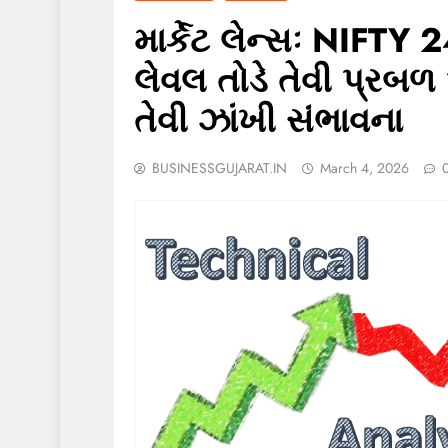
માર્કેટ લેન્સઃ NIFT
લેવલ તોડે તેવી પ્રબ
તેવી ઝાંખી સંભાવના
BUSINESSGUJARAT.IN
March 4, 2026