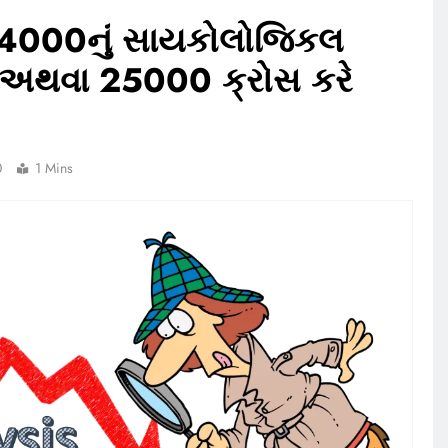
Y 24000નું સાયકોલોજિકલ
ળ અથવા 25000 ક્રોસ કરે
0
1 Mins