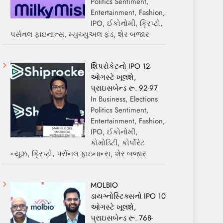
Politics Sentiment,
Entertainment, Fashion,
IPO, ઈકોનોમી, ક્રિપ્ટો,
પર્સનલ ફાઇનાન્સ, મ્યુચ્યુઅલ ફંડ, શેર બજાર
શિપરોકેટનો IPO 12
ઓગસ્ટે ખૂલશે,
પ્રાઇસબેન્ડ રૂ. 92-97
In Business, Elections
Politics Sentiment,
Entertainment, Fashion,
IPO, ઈકોનોમી,
કોમોડિટી, કોર્પોરેટ
ન્યૂઝ, ક્રિપ્ટો, પર્સનલ ફાઇનાન્સ, શેર બજાર
MOLBIO
ડાયગ્નોસ્ટિક્સનો IPO 10
ઓગસ્ટે ખૂલશે,
પ્રાઇસબેન્ડ રૂ. 768-