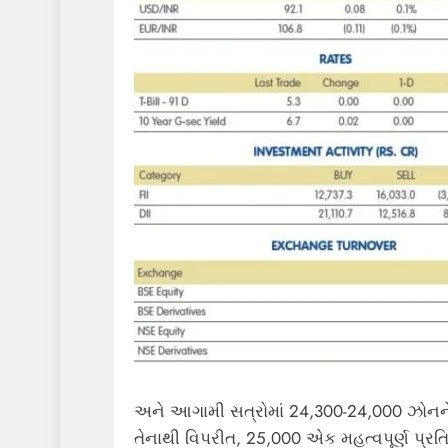
અને આગામી સત્રોમાં 24,300-24,000 ઝોનને 
તેનાથી વિપરીત, 25,000 એક મહત્વપૂર્ણ પ્રતિ