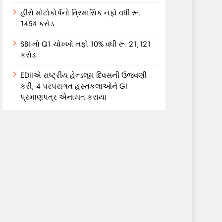
હીરો મોટોકોર્પનો ત્રિમાસિક નફો વધી રૂ.
1454 કરોડ
SBI નો Q1 ચોખ્ખો નફો 10% વધી રૂ. 21,121
કરોડ
EDIIએ રાષ્ટ્રીય હેન્ડલૂમ દિવસની ઉજવણી
કરી, 4 પરંપરાગત હસ્તકલાઓને GI
પ્રમાણપત્ર એનાયત કરાયા