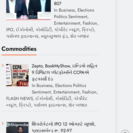
807
In Business, Elections
Politics Sentiment,
Entertainment, Fashion,
IPO, ઈકોનોમી, કોમોડિટી, કોર્પોરેટ ન્યૂઝ, ક્રિપ્ટો,
પર્સનલ ફાઇનાન્સ, મ્યુચ્યુઅલ ફંડ, શેર બજાર
Commodities
Zepto, BookMyShow, ઇન્ડિગો સહિત
9 ડિજિટલ પ્લેટફોર્મ્સને CCPAએ
ફટકાર્યો દંડ
In Business, Elections Politics
Sentiment, Entertainment, Fashion,
FLASH NEWS, ઈકોનોમી, કોમોડિટી, કોર્પોરેટ
ન્યૂઝ, ક્રિપ્ટો, પર્સનલ ફાઇનાન્સ, શેર બજાર
શિપરોકેટનો IPO 12 ઓગસ્ટે ખૂલશે,
પ્રાઇસબેન્ડ રૂ. 92-97