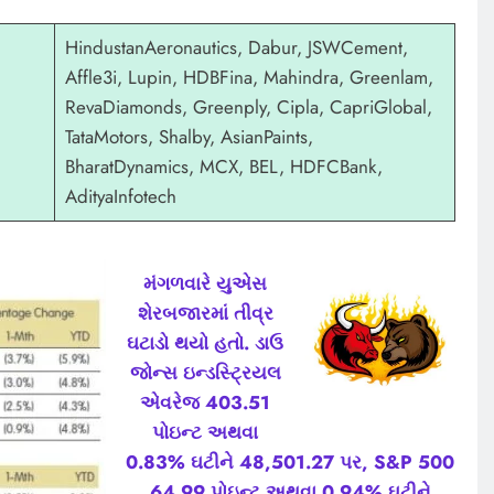
HindustanAeronautics, Dabur, JSWCement,
Affle3i, Lupin, HDBFina, Mahindra, Greenlam,
RevaDiamonds, Greenply, Cipla, CapriGlobal,
TataMotors, Shalby, AsianPaints,
BharatDynamics, MCX, BEL, HDFCBank,
AdityaInfotech
મંગળવારે યુએસ
શેરબજારમાં તીવ્ર
ઘટાડો થયો હતો. ડાઉ
જોન્સ ઇન્ડસ્ટ્રિયલ
એવરેજ 403.51
પોઇન્ટ અથવા
0.83% ઘટીને 48,501.27 પર, S&P 500
64.99 પોઇન્ટ અથવા 0.94% ઘટીને