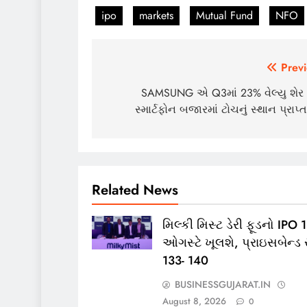
ipo
markets
Mutual Fund
NFO
Post
Previ
navigation
SAMSUNG એ Q3માં 23% વેલ્યુ શેર 
સ્માર્ટફોન બજારમાં ટોચનું સ્થાન પ્રાપ્ત ક
Related News
મિલ્કી મિસ્ટ ડેરી ફૂડનો IPO 
ઓગસ્ટે ખૂલશે, પ્રાઇસબેન્ડ 
133- 140
BUSINESSGUJARAT.IN
August 8, 2026
0