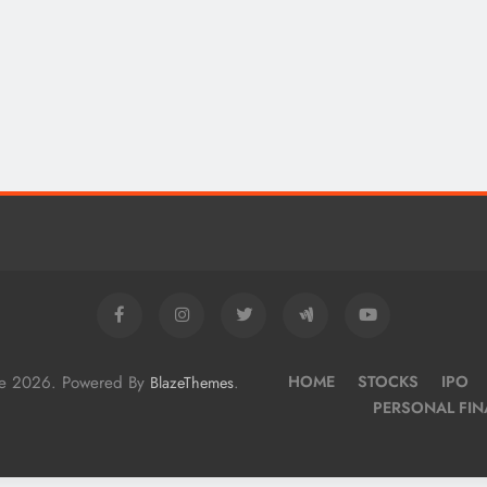
me 2026. Powered By
.
HOME
STOCKS
IPO
BlazeThemes
PERSONAL FI