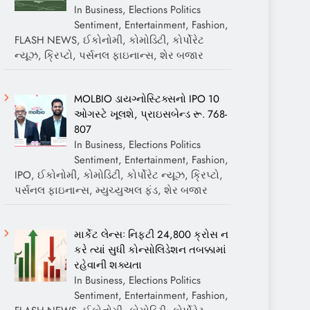
In Business, Elections Politics
Sentiment, Entertainment, Fashion,
FLASH NEWS, ઈકોનોમી, કોમોડિટી, કોર્પોરેટ
ન્યૂઝ, ક્રિપ્ટો, પર્સનલ ફાઇનાન્સ, શેર બજાર
MOLBIO ડાયગ્નોસ્ટિક્સનો IPO 10
ઓગસ્ટે ખૂલશે, પ્રાઇસબેન્ડ રૂ. 768-
807
In Business, Elections Politics
Sentiment, Entertainment, Fashion,
IPO, ઈકોનોમી, કોમોડિટી, કોર્પોરેટ ન્યૂઝ, ક્રિપ્ટો,
પર્સનલ ફાઇનાન્સ, મ્યુચ્યુઅલ ફંડ, શેર બજાર
માર્કેટ લેન્સઃ નિફ્ટી 24,800 ક્રોસ ન
કરે ત્યાં સુધી કોન્સોલિડેશન તબક્કામાં
રહેવાની શક્યતા
In Business, Elections Politics
Sentiment, Entertainment, Fashion,