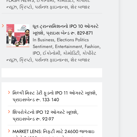
FLASH NEWS, ઈકોનોમી, કોમોડિટી, કોર્પોરેટ
ન્યૂઝ, ક્રિપ્ટો, પર્સનલ ફાઇનાન્સ, શેર બજાર
ધૂત ટ્રાન્સમિશનનો IPO 10 ઓગસ્ટે
ખૂલશે, પ્રાઇસ બેન્ડ રૂ. 829-871
In Business, Elections Politics
Sentiment, Entertainment, Fashion,
IPO, ઈકોનોમી, કોમોડિટી, કોર્પોરેટ
ન્યૂઝ, ક્રિપ્ટો, પર્સનલ ફાઇનાન્સ, શેર બજાર
મિલ્કી મિસ્ટ ડેરી ફૂડનો IPO 11 ઓગસ્ટે ખૂલશે,
પ્રાઇસબેન્ડ રૂ. 133- 140
શિપરોકેટનો IPO 12 ઓગસ્ટે ખૂલશે,
પ્રાઇસબેન્ડ રૂ. 92-97
MARKET LENS: નિફ્ટી માટે 24600 જળવાઇ