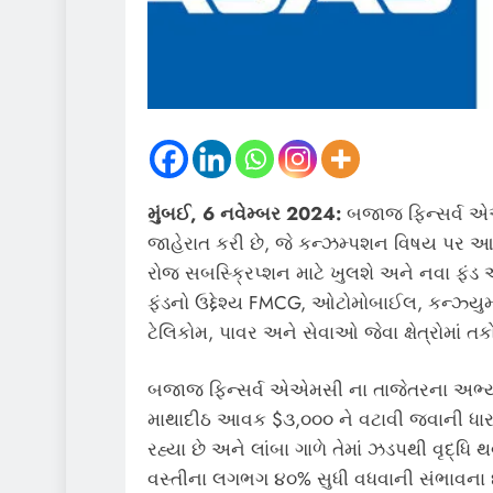
મુંબઈ, 6 નવેમ્બર 2024:
બજાજ ફિન્સર્વ એ
જાહેરાત કરી છે, જે કન્ઝમ્પશન વિષય પર આધ
રોજ સબસ્ક્રિપ્શન માટે ખુલશે અને નવા ફં
ફંડનો ઉદ્દેશ્ય FMCG, ઓટોમોબાઈલ, કન્ઝ્યુમર
ટેલિકોમ, પાવર અને સેવાઓ જેવા ક્ષેત્રોમાં 
બજાજ ફિન્સર્વ એએમસી ના તાજેતરના અભ્યાસમ
માથાદીઠ આવક $૩,૦૦૦ ને વટાવી જવાની ધારણા છે
રહ્યા છે અને લાંબા ગાળે તેમાં ઝડપથી વૃદ્ધિ
વસ્તીના લગભગ ૪૦% સુધી વધવાની સંભાવના છે