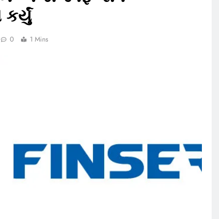
ર્યું
0
1 Mins