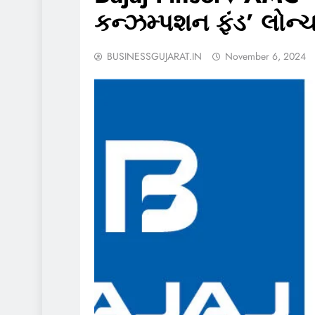
કન્ઝમ્પશન ફંડ’ લોન્ચ ક
BUSINESSGUJARAT.IN
November 6, 2024