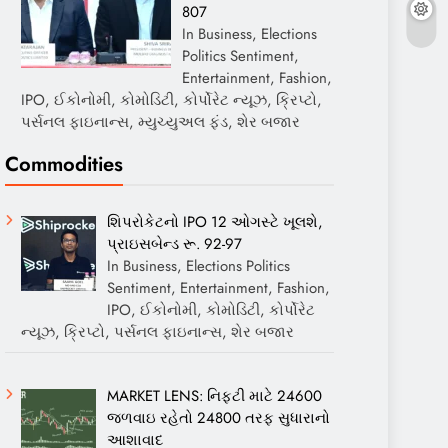
807
In Business, Elections
Politics Sentiment,
Entertainment, Fashion,
IPO, ઈકોનોમી, કોમોડિટી, કોર્પોરેટ ન્યૂઝ, ક્રિપ્ટો,
પર્સનલ ફાઇનાન્સ, મ્યુચ્યુઅલ ફંડ, શેર બજાર
Commodities
શિપરોકેટનો IPO 12 ઓગસ્ટે ખૂલશે,
પ્રાઇસબેન્ડ રૂ. 92-97
In Business, Elections Politics
Sentiment, Entertainment, Fashion,
IPO, ઈકોનોમી, કોમોડિટી, કોર્પોરેટ
ન્યૂઝ, ક્રિપ્ટો, પર્સનલ ફાઇનાન્સ, શેર બજાર
MARKET LENS: નિફ્ટી માટે 24600
જળવાઇ રહેતો 24800 તરફ સુધારાનો
આશાવાદ