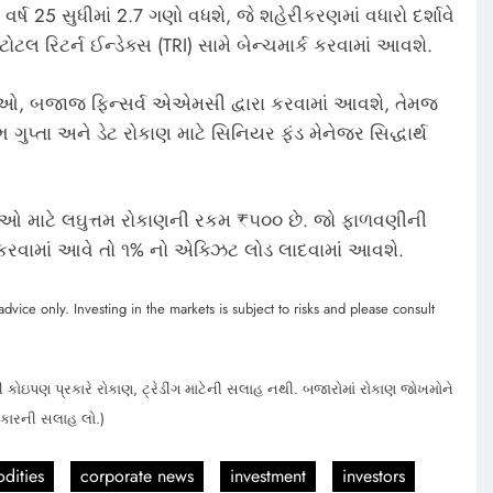
ર્ષ 25 સુધીમાં 2.7 ગણો વધશે, જે શહેરીકરણમાં વધારો દર્શાવે
લ રિટર્ન ઈન્ડેક્સ (TRI) સામે બેન્ચમાર્ક કરવામાં આવશે.
ઓ, બજાજ ફિન્સર્વ એએમસી દ્વારા કરવામાં આવશે, તેમજ
ગુપ્તા અને ડેટ રોકાણ માટે સિનિયર ફંડ મેનેજર સિદ્ધાર્થ
 માટે લઘુત્તમ રોકાણની રકમ ₹૫૦૦ છે. જો ફાળવણીની
કરવામાં આવે તો ૧% નો એક્ઝિટ લોડ લાદવામાં આવશે.
dvice only. Investing in the markets is subject to risks and please consult
 કોઇપણ પ્રકારે રોકાણ, ટ્રેડીંગ માટેની સલાહ નથી. બજારોમાં રોકાણ જોખમોને
હકારની સલાહ લો.)
ities
corporate news
investment
investors