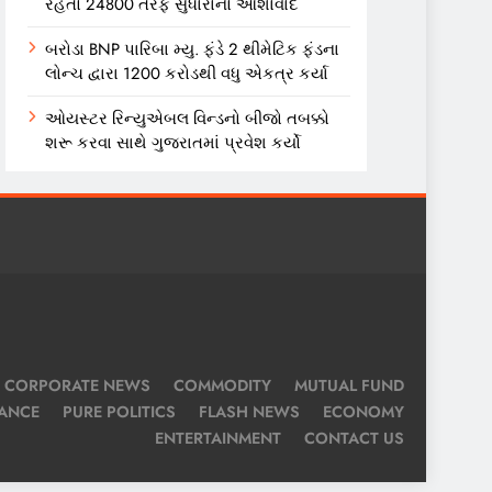
રહેતો 24800 તરફ સુધારાનો આશાવાદ
બરોડા BNP પારિબા મ્યુ. ફંડે 2 થીમેટિક ફંડના
લોન્ચ દ્વારા 1200 કરોડથી વધુ એકત્ર કર્યા
ઓયસ્ટર રિન્યુએબલ વિન્ડનો બીજો તબક્કો
શરૂ કરવા સાથે ગુજરાતમાં પ્રવેશ કર્યો
CORPORATE NEWS
COMMODITY
MUTUAL FUND
NANCE
PURE POLITICS
FLASH NEWS
ECONOMY
ENTERTAINMENT
CONTACT US