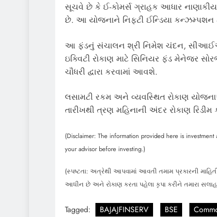
સૂચવે છે કે ઈ-કોમર્સ ગ્રાહક આધાર નાણાકીય વ
છે. આ યોજનાને નિફ્ટી ઈન્ડિયા કન્ઝમ્પશન ટોટ
આ ફંડનું સંચાલન શ્રી નિમેશ ચંદન, સીઆઈ
ઇક્વિટી રોકાણ માટે સિનિયર ફંડ મેનેજર સોરભ 
ચૌધરી દ્વારા કરવામાં આવશે.
લસામટી રકમ અને વ્યવસ્થિત રોકાણ યોજનાઓ
તારીખથી ત્રણ મહિનાની અંદર રોકાણ રિડીમ 
(Disclaimer: The information provided here is investment a
your advisor before investing.)
(સ્પષ્ટતા: અત્રેથી આપવામાં આવતી તમામ પ્રકારની માહિતી
આધીન છે અને રોકાણ કરતા પહેલા કૃપા કરીને તમારા સલા
Tagged:
BAJAJFINSERV
BSE
Commod