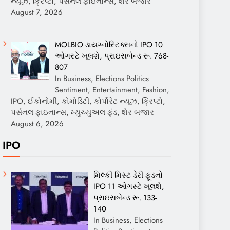
ન્યૂઝ, ક્રિપ્ટો, પર્સનલ ફાઇનાન્સ, શેર બજાર
August 7, 2026
MOLBIO ડાયગ્નોસ્ટિક્સનો IPO 10
ઓગસ્ટે ખૂલશે, પ્રાઇસબેન્ડ રૂ. 768-
807
In Business, Elections Politics
Sentiment, Entertainment, Fashion,
IPO, ઈકોનોમી, કોમોડિટી, કોર્પોરેટ ન્યૂઝ, ક્રિપ્ટો,
પર્સનલ ફાઇનાન્સ, મ્યુચ્યુઅલ ફંડ, શેર બજાર
August 6, 2026
IPO
મિલ્કી મિસ્ટ ડેરી ફૂડનો
IPO 11 ઓગસ્ટે ખૂલશે,
પ્રાઇસબેન્ડ રૂ. 133-
140
In Business, Elections