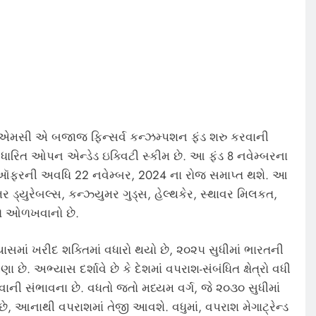
એમસી એ બજાજ ફિન્સર્વ કન્ઝમ્પશન ફંડ શરુ કરવાની
ારિત ઓપન એન્ડેડ ઇક્વિટી સ્કીમ છે. આ ફંડ 8 નવેમ્બરના
ડ ઑફરની અવધિ 22 નવેમ્બર, 2024 ના રોજ સમાપ્ત થશે. આ
 ડ્યુરેબલ્સ, કન્ઝ્યુમર ગુડ્સ, હેલ્થકેર, સ્થાવર મિલકત,
તકો ઓળખવાનો છે.
ાં ખરીદ શક્તિમાં વધારો થયો છે, ૨૦૨૫ સુધીમાં ભારતની
. અભ્યાસ દર્શાવે છે કે દેશમાં વપરાશ-સંબંધિત ક્ષેત્રો વધી
 થવાની સંભાવના છે. વધતો જતો મધ્યમ વર્ગ, જે ૨૦૩૦ સુધીમાં
, આનાથી વપરાશમાં તેજી આવશે. વધુમાં, વપરાશ મેગાટ્રેન્ડ