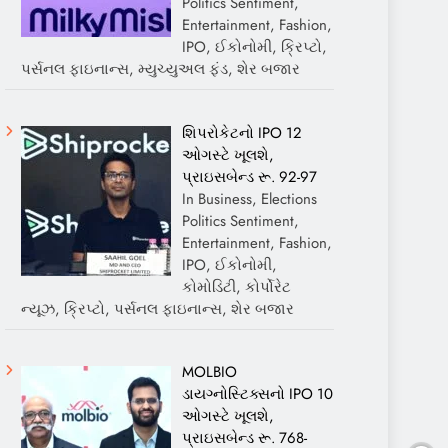
Politics Sentiment,
Entertainment, Fashion,
IPO, ઈકોનોમી, ક્રિપ્ટો,
પર્સનલ ફાઇનાન્સ, મ્યુચ્યુઅલ ફંડ, શેર બજાર
શિપરોકેટનો IPO 12
ઓગસ્ટે ખૂલશે,
પ્રાઇસબેન્ડ રૂ. 92-97
In Business, Elections
Politics Sentiment,
Entertainment, Fashion,
IPO, ઈકોનોમી,
કોમોડિટી, કોર્પોરેટ
ન્યૂઝ, ક્રિપ્ટો, પર્સનલ ફાઇનાન્સ, શેર બજાર
MOLBIO
ડાયગ્નોસ્ટિક્સનો IPO 10
ઓગસ્ટે ખૂલશે,
પ્રાઇસબેન્ડ રૂ. 768-