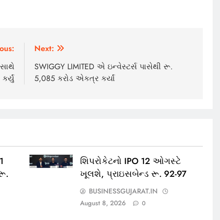
ous:
Next:
સાથે
SWIGGY LIMITED એ ઇન્વેસ્ટર્સ પાસેથી રૂ.
ર્યું
5,085 કરોડ એકત્ર કર્યાં
11
શિપરોકેટનો IPO 12 ઓગસ્ટે
રૂ.
ખૂલશે, પ્રાઇસબેન્ડ રૂ. 92-97
BUSINESSGUJARAT.IN
August 8, 2026
0