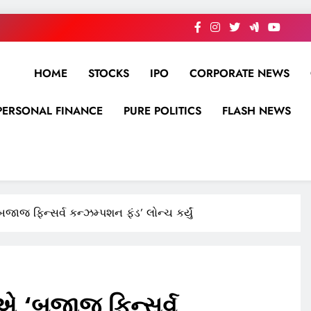
HOME
STOCKS
IPO
CORPORATE NEWS
PERSONAL FINANCE
PURE POLITICS
FLASH NEWS
જાજ ફિન્સર્વ કન્ઝમ્પશન ફંડ’ લોન્ચ કર્યું
એ ‘બજાજ ફિન્સર્વ