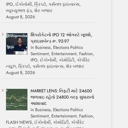
IPO, ઈકોનોમી, ક્રિપ્ટો, પર્સનલ ફાઇનાન્સ,
મ્યુચ્યુઅલ ફંડ, શેર બજાર
August 8, 2026
શિપરોકેટનો IPO 12 ઓગસ્ટે ખૂલશે,
પ્રાઇસબેન્ડ રૂ. 92-97
In Business, Elections Politics
Sentiment, Entertainment, Fashion,
IPO, ઈકોનોમી, કોમોડિટી, કોર્પોરેટ
ન્યૂઝ, ક્રિપ્ટો, પર્સનલ ફાઇનાન્સ, શેર બજાર
August 8, 2026
MARKET LENS: નિફ્ટી માટે 24600
જળવાઇ રહેતો 24800 તરફ સુધારાનો
આશાવાદ
In Business, Elections Politics
Sentiment, Entertainment, Fashion,
FLASH NEWS, ઈકોનોમી, કોમોડિટી, કોર્પોરેટ