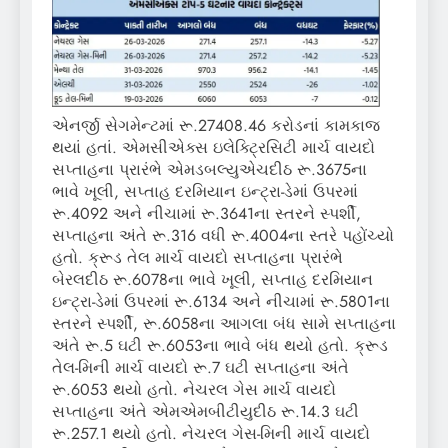
એનર્જી સેગમેન્ટમાં રૂ.27408.46 કરોડનાં કામકાજ
થયાં હતાં. એમસીએક્સ ઇલેક્ટ્રિસિટી માર્ચ વાયદો
સપ્તાહના પ્રારંભે એમડબલ્યુએચદીઠ રૂ.3675ના
ભાવે ખૂલી, સપ્તાહ દરમિયાન ઇન્ટ્રા-ડેમાં ઉપરમાં
રૂ.4092 અને નીચામાં રૂ.3641ના સ્તરને સ્પર્શી,
સપ્તાહના અંતે રૂ.316 વધી રૂ.4004ના સ્તરે પહોંચ્યો
હતો. ક્રૂડ તેલ માર્ચ વાયદો સપ્તાહના પ્રારંભે
બેરલદીઠ રૂ.6078ના ભાવે ખૂલી, સપ્તાહ દરમિયાન
ઇન્ટ્રા-ડેમાં ઉપરમાં રૂ.6134 અને નીચામાં રૂ.5801ના
સ્તરને સ્પર્શી, રૂ.6058ના આગલા બંધ સામે સપ્તાહના
અંતે રૂ.5 ઘટી રૂ.6053ના ભાવે બંધ થયો હતો. ક્રૂડ
તેલ-મિની માર્ચ વાયદો રૂ.7 ઘટી સપ્તાહના અંતે
રૂ.6053 થયો હતો. નેચરલ ગેસ માર્ચ વાયદો
સપ્તાહના અંતે એમએમબીટીયુદીઠ રૂ.14.3 ઘટી
રૂ.257.1 થયો હતો. નેચરલ ગેસ-મિની માર્ચ વાયદો