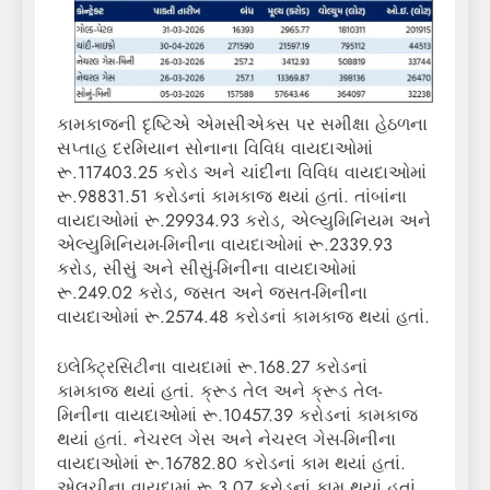
કામકાજની દૃષ્ટિએ એમસીએક્સ પર સમીક્ષા હેઠળના
સપ્તાહ દરમિયાન સોનાના વિવિધ વાયદાઓમાં
રૂ.117403.25 કરોડ અને ચાંદીના વિવિધ વાયદાઓમાં
રૂ.98831.51 કરોડનાં કામકાજ થયાં હતાં. તાંબાંના
વાયદાઓમાં રૂ.29934.93 કરોડ, એલ્યુમિનિયમ અને
એલ્યુમિનિયમ-મિનીના વાયદાઓમાં રૂ.2339.93
કરોડ, સીસું અને સીસું-મિનીના વાયદાઓમાં
રૂ.249.02 કરોડ, જસત અને જસત-મિનીના
વાયદાઓમાં રૂ.2574.48 કરોડનાં કામકાજ થયાં હતાં.
ઇલેક્ટ્રિસિટીના વાયદામાં રૂ.168.27 કરોડનાં
કામકાજ થયાં હતાં. ક્રૂડ તેલ અને ક્રૂડ તેલ-
મિનીના વાયદાઓમાં રૂ.10457.39 કરોડનાં કામકાજ
થયાં હતાં. નેચરલ ગેસ અને નેચરલ ગેસ-મિનીના
વાયદાઓમાં રૂ.16782.80 કરોડનાં કામ થયાં હતાં.
એલચીના વાયદામાં રૂ.3.07 કરોડનાં કામ થયાં હતાં.