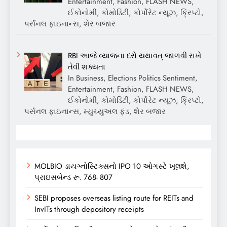
Entertainment, Fashion, FLASH NEWS,
ઈકોનોમી, કોમોડિટી, કોર્પોરેટ ન્યૂઝ, ક્રિપ્ટો,
પર્સનલ ફાઇનાન્સ, શેર બજાર
RBI આજે વ્યાજના દરો યથાવત્ જાળવી રાખે
તેવી શક્યતા
In Business, Elections Politics Sentiment,
Entertainment, Fashion, FLASH NEWS,
ઈકોનોમી, કોમોડિટી, કોર્પોરેટ ન્યૂઝ, ક્રિપ્ટો,
પર્સનલ ફાઇનાન્સ, મ્યુચ્યુઅલ ફંડ, શેર બજાર
MOLBIO ડાયગ્નોસ્ટિક્સનો IPO 10 ઓગસ્ટે ખૂલશે,
પ્રાઇસબેન્ડ રૂ. 768- 807
SEBI proposes overseas listing route for REITs and
InvITs through depository receipts