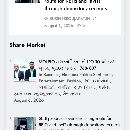
route for REITs and InvITs
through depository receipts
BUSINESSGUJARAT.IN
August 6, 2026
0
Share Market
MOLBIO ડાયગ્નોસ્ટિક્સનો IPO 10 ઓગસ્ટે
ખૂલશે, પ્રાઇસબેન્ડ રૂ. 768- 807
In Business, Elections Politics Sentiment,
Entertainment, Fashion, IPO, ઈકોનોમી,
કોમોડિટી, કોર્પોરેટ ન્યૂઝ, ક્રિપ્ટો, પર્સનલ
ફાઇનાન્સ, મ્યુચ્યુઅલ ફંડ, શેર બજાર
August 6, 2026
SEBI proposes overseas listing route for
REITs and InvITs through depository receipts