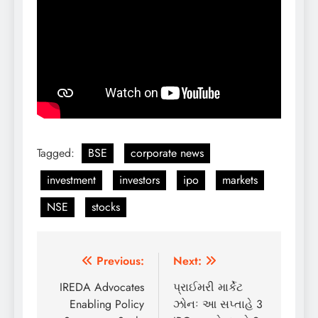
Tagged:
BSE
corporate news
investment
investors
ipo
markets
NSE
stocks
Post
Previous:
Next:
navigation
IREDA Advocates
પ્રાઈમરી માર્કેટ
Enabling Policy
ઝોનઃ આ સપ્તાહે 3