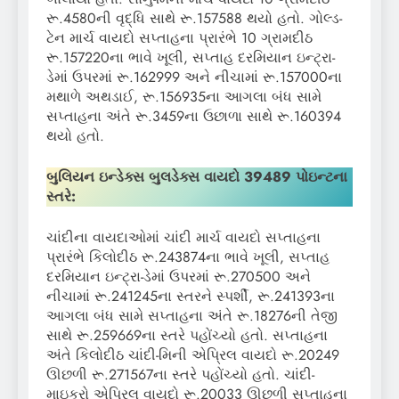
રૂ.4580ની વૃદ્ધિ સાથે રૂ.157588 થયો હતો. ગોલ્ડ-
ટેન માર્ચ વાયદો સપ્તાહના પ્રારંભે 10 ગ્રામદીઠ
રૂ.157220ના ભાવે ખૂલી, સપ્તાહ દરમિયાન ઇન્ટ્રા-
ડેમાં ઉપરમાં રૂ.162999 અને નીચામાં રૂ.157000ના
મથાળે અથડાઈ, રૂ.156935ના આગલા બંધ સામે
સપ્તાહના અંતે રૂ.3459ના ઉછાળા સાથે રૂ.160394
થયો હતો.
બુલિયન ઇન્ડેક્સ બુલડેક્સ
વાયદો
39489
પોઇન્ટના
સ્તરે
:
ચાંદીના વાયદાઓમાં ચાંદી માર્ચ વાયદો સપ્તાહના
પ્રારંભે કિલોદીઠ રૂ.243874ના ભાવે ખૂલી, સપ્તાહ
દરમિયાન ઇન્ટ્રા-ડેમાં ઉપરમાં રૂ.270500 અને
નીચામાં રૂ.241245ના સ્તરને સ્પર્શી, રૂ.241393ના
આગલા બંધ સામે સપ્તાહના અંતે રૂ.18276ની તેજી
સાથે રૂ.259669ના સ્તરે પહોંચ્યો હતો. સપ્તાહના
અંતે કિલોદીઠ ચાંદી-મિની એપ્રિલ વાયદો રૂ.20249
ઊછળી રૂ.271567ના સ્તરે પહોંચ્યો હતો. ચાંદી-
માઇક્રો એપ્રિલ વાયદો રૂ.20033 ઊછળી સપ્તાહના