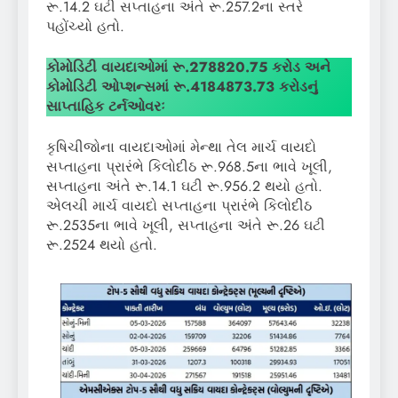
રૂ.14.2 ઘટી સપ્તાહના અંતે રૂ.257.2ના સ્તરે
પહોંચ્યો હતો.
કોમોડિટી વાયદાઓમાં
રૂ.
278820.75
કરોડ અને
કોમોડિટી ઓપ્શન્સમાં રૂ.
4184873.73
કરોડનું
સાપ્તાહિક ટર્નઓવરઃ
કૃષિચીજોના વાયદાઓમાં મેન્થા તેલ માર્ચ વાયદો
સપ્તાહના પ્રારંભે કિલોદીઠ રૂ.968.5ના ભાવે ખૂલી,
સપ્તાહના અંતે રૂ.14.1 ઘટી રૂ.956.2 થયો હતો.
એલચી માર્ચ વાયદો સપ્તાહના પ્રારંભે કિલોદીઠ
રૂ.2535ના ભાવે ખૂલી, સપ્તાહના અંતે રૂ.26 ઘટી
રૂ.2524 થયો હતો.