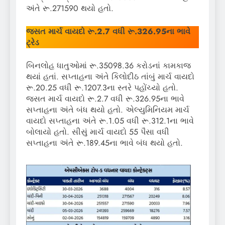
અંતે રૂ.271590 થયો હતો.
જસત માર્ચ વાયદો રૂ.2.7 વધી રૂ.326.95ના ભાવે
ટ્રેડ
બિનલોહ ધાતુઓમાં રૂ.35098.36 કરોડનાં કામકાજ
થયાં હતાં. સપ્તાહના અંતે કિલોદીઠ તાંબું માર્ચ વાયદો
રૂ.20.25 વધી રૂ.1207.3ના સ્તરે પહોંચ્યો હતો.
જસત માર્ચ વાયદો રૂ.2.7 વધી રૂ.326.95ના ભાવે
સપ્તાહના અંતે બંધ થયો હતો. એલ્યુમિનિયમ માર્ચ
વાયદો સપ્તાહના અંતે રૂ.1.05 વધી રૂ.312.1ના ભાવે
બોલાયો હતો. સીસું માર્ચ વાયદો 55 પૈસા વધી
સપ્તાહના અંતે રૂ.189.45ના ભાવે બંધ થયો હતો.