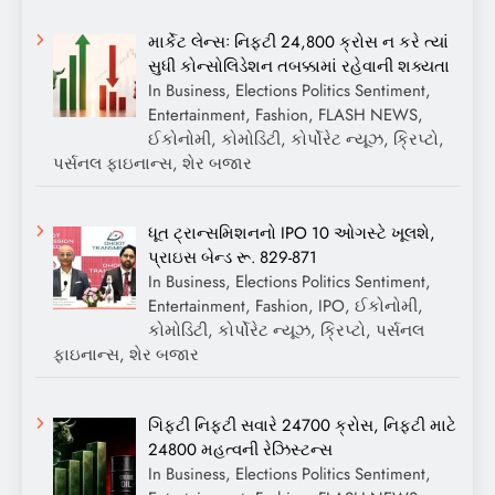
માર્કેટ લેન્સઃ નિફ્ટી 24,800 ક્રોસ ન કરે ત્યાં
સુધી કોન્સોલિડેશન તબક્કામાં રહેવાની શક્યતા
In Business, Elections Politics Sentiment,
Entertainment, Fashion, FLASH NEWS,
ઈકોનોમી, કોમોડિટી, કોર્પોરેટ ન્યૂઝ, ક્રિપ્ટો,
પર્સનલ ફાઇનાન્સ, શેર બજાર
ધૂત ટ્રાન્સમિશનનો IPO 10 ઓગસ્ટે ખૂલશે,
પ્રાઇસ બેન્ડ રૂ. 829-871
In Business, Elections Politics Sentiment,
Entertainment, Fashion, IPO, ઈકોનોમી,
કોમોડિટી, કોર્પોરેટ ન્યૂઝ, ક્રિપ્ટો, પર્સનલ
ફાઇનાન્સ, શેર બજાર
ગિફ્ટી નિફ્ટી સવારે 24700 ક્રોસ, નિફ્ટી માટે
24800 મહત્વની રેઝિસ્ટન્સ
In Business, Elections Politics Sentiment,