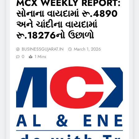
MCX WEEKLY REPORT:
સોનાના વાયદામાં રૂ.4890
અને ચાંદીના વાયદામાં
રૂ.18276નો ઉછાળો
BUSINESSGUJARAT.IN
March 1, 2026
0
1 Mins