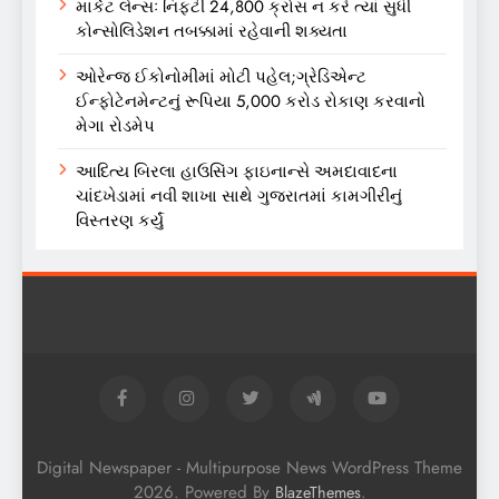
માર્કેટ લેન્સઃ નિફ્ટી 24,800 ક્રોસ ન કરે ત્યાં સુધી
કોન્સોલિડેશન તબક્કામાં રહેવાની શક્યતા
ઓરેન્જ ઈકોનોમીમાં મોટી પહેલ;ગ્રેડિએન્ટ
ઈન્ફોટેનમેન્ટનું રૂપિયા 5,000 કરોડ રોકાણ કરવાનો
મેગા રોડમેપ
આદિત્ય બિરલા હાઉસિંગ ફાઇનાન્સે અમદાવાદના
ચાંદખેડામાં નવી શાખા સાથે ગુજરાતમાં કામગીરીનું
વિસ્તરણ કર્યું
Digital Newspaper - Multipurpose News WordPress Theme
2026. Powered By
.
BlazeThemes