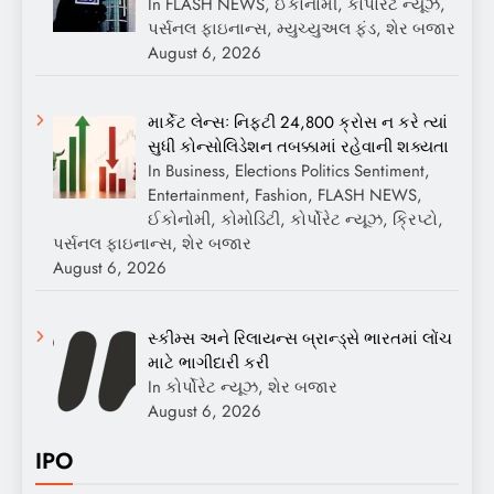
In FLASH NEWS, ઈકોનોમી, કોર્પોરેટ ન્યૂઝ,
પર્સનલ ફાઇનાન્સ, મ્યુચ્યુઅલ ફંડ, શેર બજાર
August 6, 2026
માર્કેટ લેન્સઃ નિફ્ટી 24,800 ક્રોસ ન કરે ત્યાં
સુધી કોન્સોલિડેશન તબક્કામાં રહેવાની શક્યતા
In Business, Elections Politics Sentiment,
Entertainment, Fashion, FLASH NEWS,
ઈકોનોમી, કોમોડિટી, કોર્પોરેટ ન્યૂઝ, ક્રિપ્ટો,
પર્સનલ ફાઇનાન્સ, શેર બજાર
August 6, 2026
સ્કીમ્સ અને રિલાયન્સ બ્રાન્ડ્સે ભારતમાં લોંચ
માટે ભાગીદારી કરી
In કોર્પોરેટ ન્યૂઝ, શેર બજાર
August 6, 2026
IPO