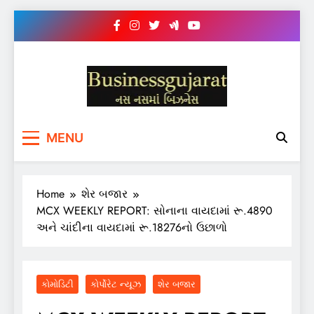
Skip
to
content
BUSINESS GUJARAT
નસ-નસ માં બિઝનેસ
MENU
Home
શેર બજાર
MCX WEEKLY REPORT: સોનાના વાયદામાં રૂ.4890
અને ચાંદીના વાયદામાં રૂ.18276નો ઉછાળો
કોમોડિટી
કોર્પોરેટ ન્યૂઝ
શેર બજાર