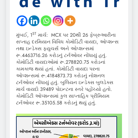
ST
મુંબઈ, 1
માર્ચ: MCX પર 20થી 26 ફેબ્રુઆરીના
સપ્તાહ દરમિયાન વિવિધ કોમોડિટી વાયદા, ઓપ્શન્સ
તથા ઇન્ડેક્સ ફ્યુચર્સ અને ઓપ્શન્સમાં
રૂ.4463716.26 કરોડનું ટર્નઓવર નોંધાયું હતું.
કોમોડિટી વાયદાઓમાં રૂ.278820.75 કરોડનાં
કામકાજ થયાં હતાં. કોમોડિટી વાયદા પરના
ઓપ્શન્સમાં રૂ.4184873.73 કરોડનું નોશનલ
ટર્નઓવર નોંધાયું હતું. બુલિયન ઇન્ડેક્સ બુલડેક્સ
માર્ચ વાયદો 39489 પોઇન્ટના સ્તરે પહોંચ્યો હતો.
કોમોડિટી ઓપ્શન્સમાં કુલ સાપ્તાહિક પ્રીમિયમ
ટર્નઓવર રૂ.35105.58 કરોડનું થયું હતું.