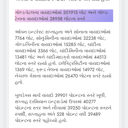
ગોલ્ડ-પેટલના વાયદાઓમાં 201915 લોટ અને ગોલ્ડ-
ટેનના વાયદાઓમાં 28958 લોટના સ્તરે
ઓપન ઇન્ટરેસ્ટ સપ્તાહના અંતે સોનાના વાયદાઓમાં
7764 લોટ, સોનું-મિનીના વાયદાઓમાં 32238 લોટ,
ગોલ્ડ-ગિનીના વાયદાઓમાં 15285 લોટ, ચાંદીના
વાયદાઓમાં 3366 લોટ, ચાંદી-મિનીના વાયદાઓમાં
13481 લોટ અને ચાંદી-માઇક્રો વાયદાઓમાં 44513
લોટના સ્તરે રહ્યો હતો. ઇલેક્ટ્રિસિટીના વાયદાઓમાં
1369 લોટ, ક્રૂડ તેલના વાયદાઓમાં 14972 લોટ,
નેચરલ ગેસના વાયદાઓમાં 26470 લોટના સ્તરે રહ્યો
હતો.
બુલડેક્સ માર્ચ વાયદો 39901 પોઇન્ટના સ્તરે ખૂલી,
સપ્તાહ દરમિયાન ઇન્ટ્રા-ડેમાં ઉપરમાં 40277
પોઇન્ટના સ્તર અને નીચામાં 39250 પોઇન્ટના સ્તરને
સ્પર્શી, સપ્તાહના અંતે 528 પોઇન્ટ વધી 39489
પોઇન્ટના સ્તરે પહોંચ્યો હતો.