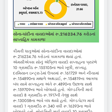
સોના-ચાંદીના વાયદાઓમાં રૂ.
216234.76
કરોડનાં
સાપ્તાહિક કામકાજઃ
કીમતી ધાતુઓમાં સોના-ચાંદીના વાયદાઓમાં
રૂ.216234.76 કરોડનાં કામકાજ થયાં હતાં.
એમસીએક્સ સોનું એપ્રિલ વાયદો સપ્તાહના પ્રારંભે
10 ગ્રામદીઠ રૂ.155105ના ભાવે ખૂલી, સપ્તાહ
દરમિયાન ઇન્ટ્રા-ડેમાં ઉપરમાં રૂ.161729 અને નીચામાં
રૂ.154890ના મથાળે અથડાઈ, રૂ.154819ના આગલા
બંધ સામે સપ્તાહના અંતે રૂ.4890ના ઉછાળા સાથે
રૂ.159709ના ભાવે બોલાયો હતો. ગોલ્ડ-ગિની માર્ચ
વાયદો 8 ગ્રામદીઠ રૂ.1917ની તેજી સાથે
રૂ.130058ના ભાવે બંધ થયો હતો. ગોલ્ડ-પેટલ માર્ચ
વાયદો 1 ગ્રામદીઠ રૂ.340 વધી રૂ.16393ના ભાવે
બોલાયો હતો. સોનું-મિની માર્ચ વાયદો 10 ગ્રામદીઠ