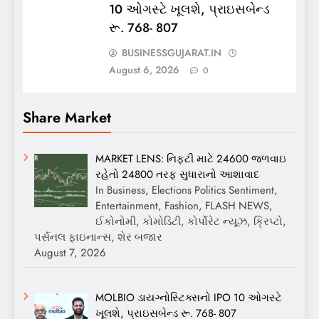
10 ઓગસ્ટે ખૂલશે, પ્રાઇસબેન્ડ
રૂ. 768- 807
BUSINESSGUJARAT.IN
August 6, 2026
0
Share Market
MARKET LENS: નિફ્ટી માટે 24600 જળવાઇ
રહેતો 24800 તરફ સુધારાનો આશાવાદ
In Business, Elections Politics Sentiment,
Entertainment, Fashion, FLASH NEWS,
ઈકોનોમી, કોમોડિટી, કોર્પોરેટ ન્યૂઝ, ક્રિપ્ટો,
પર્સનલ ફાઇનાન્સ, શેર બજાર
August 7, 2026
MOLBIO ડાયગ્નોસ્ટિક્સનો IPO 10 ઓગસ્ટે
ખૂલશે, પ્રાઇસબેન્ડ રૂ. 768- 807