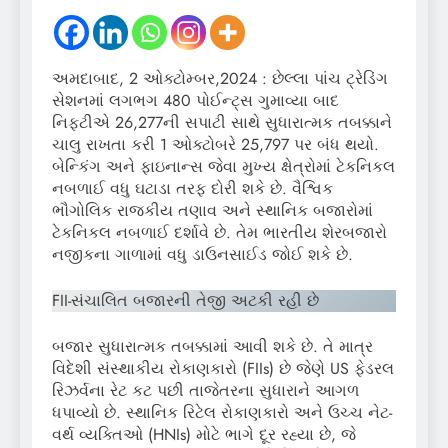
અમદાબાદ, 2 ઓક્ટોમ્બર,2024 : છેલ્લા પાંચ ટ્રેડિંગ
સેશનમાં લગભગ 480 પોઈન્ટ્સ ગુમાવ્યા બાદ
નિફ્ટીએ 26,277ની સપાટી સાથે સુધારાત્મક તબક્કાને
ચાલુ રાખતા કરી 1 ઓક્ટોબરે 25,797 પર બંધ થયો.
બેન્કિંગ અને ફાઇનાન્સ જેવા મુખ્ય ક્ષેત્રોમાં ટેકનિકલ
નબળાઈ વધુ ઘટાડા તરફ દોરી શકે છે. વૈશ્વિક
ભૌગોલિક રાજકીય તણાવ અને સ્થાનિક બજારોમાં
ટેકનિકલ નબળાઈ દર્શાવે છે. તેમ ભારતીય શેરબજારો
નજીકના ગાળામાં વધુ ડાઉનસાઈડ જોઈ શકે છે.
FII-સંચાલિત બજારની તેજી અટકી રહી છે
બજાર સુધારાત્મક તબક્કામાં આવી શકે છે. તે માત્ર
વિદેશી સંસ્થાકીય રોકાણકારો (FIIs) છે જેણે US ફેડરલ
રિઝર્વના રેટ કટ પછી તાજેતરના સુધારાને આગળ
ધપાવ્યો છે. સ્થાનિક રિટેલ રોકાણકારો અને ઉચ્ચ નેટ-
વર્થ વ્યક્તિઓ (HNIs) મોટે ભાગે દૂર રહ્યા છે, જે