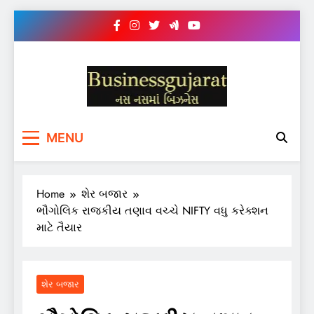
Skip
to
content
BUSINESS GUJARAT
નસ-નસ માં બિઝનેસ
MENU
Home
શેર બજાર
ભૌગોલિક રાજકીય તણાવ વચ્ચે NIFTY વધુ કરેક્શન
માટે તૈયાર
શેર બજાર