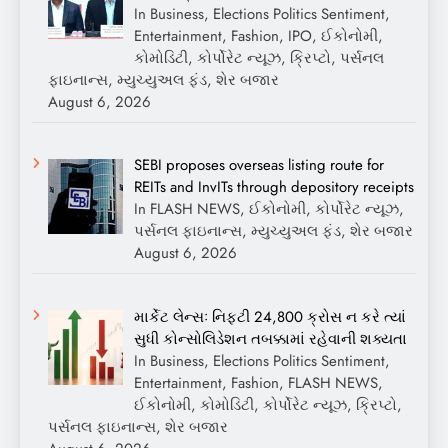
In Business, Elections Politics Sentiment,
Entertainment, Fashion, IPO, ઈકોનોમી,
કોમોડિટી, કોર્પોરેટ ન્યૂઝ, ક્રિપ્ટો, પર્સનલ
ફાઇનાન્સ, મ્યુચ્યુઅલ ફંડ, શેર બજાર
August 6, 2026
SEBI proposes overseas listing route for
REITs and InvITs through depository receipts
In FLASH NEWS, ઈકોનોમી, કોર્પોરેટ ન્યૂઝ,
પર્સનલ ફાઇનાન્સ, મ્યુચ્યુઅલ ફંડ, શેર બજાર
August 6, 2026
માર્કેટ લેન્સઃ નિફ્ટી 24,800 ક્રોસ ન કરે ત્યાં
સુધી કોન્સોલિડેશન તબક્કામાં રહેવાની શક્યતા
In Business, Elections Politics Sentiment,
Entertainment, Fashion, FLASH NEWS,
ઈકોનોમી, કોમોડિટી, કોર્પોરેટ ન્યૂઝ, ક્રિપ્ટો,
પર્સનલ ફાઇનાન્સ, શેર બજાર