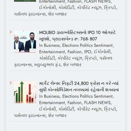
Entertainment, Fashion, FLASH NEWS,
ઈકોનોમી, કોમોડિટી, કોર્પોરેટ ન્યૂઝ, ક્રિપ્ટો,
પર્સનલ ફાઇનાન્સ, શેર બજાર
MOLBIO ડાયગ્નોસ્ટિક્સનો IPO 10 ઓગસ્ટે
ખૂલશે, પ્રાઇસબેન્ડ રૂ. 768- 807
In Business, Elections Politics Sentiment,
Entertainment, Fashion, IPO, ઈકોનોમી,
કોમોડિટી, કોર્પોરેટ ન્યૂઝ, ક્રિપ્ટો, પર્સનલ
ફાઇનાન્સ, મ્યુચ્યુઅલ ફંડ, શેર બજાર
માર્કેટ લેન્સઃ નિફ્ટી 24,800 ક્રોસ ન કરે ત્યાં
સુધી કોન્સોલિડેશન તબક્કામાં રહેવાની શક્યતા
In Business, Elections Politics Sentiment,
Entertainment, Fashion, FLASH NEWS,
ઈકોનોમી, કોમોડિટી, કોર્પોરેટ ન્યૂઝ, ક્રિપ્ટો,
પર્સનલ ફાઇનાન્સ, શેર બજાર