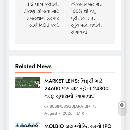
1.2 લાખ કરોડની
એક્સ્ચેન્જર શેર
રોકાણ યોજના માટે
100% થી વધુ
રાજસ્થાન સરકાર
પ્રીમિયમ પર
સાથે MOU કર્યાં
સૂચિબદ્ધ થવાની
સંભાવના
Related News
MARKET LENS: નિફ્ટી માટે
24600 જળવાઇ રહેતો 24800
તરફ સુધારાનો આશાવાદ
BUSINESSGUJARAT.IN
August 7, 2026
0
MOLBIO ડાયગ્નોસ્ટિક્સનો IPO