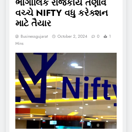
ભૌગોલિક રાજકીય તણાવ
વચ્ચે NIFTY વધુ કરેક્શન
માટે તૈયાર
Businessgujarat
October 2, 2024
0
1
Mins