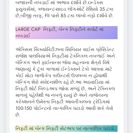
બજારની નબડાઈ માં અભાવ દર્શાવે છે.ઇન્ડેક્સ
ફ્યુચર્સમાં, ક્લાયન્ટ-સાઇડ લોંગ-શોર્ટ રેશિયો 35 ટકા
છે,બીજી તરફ, FII પાસે 85 ટકા લાંબો નફો દર્શાવે છે.
LARGE CAP નિફ્ટી, બેન્ક નિફ્ટીને સપોર્ટ માં
નબડાઈ
એક્સિસ સિક્યોરિટીઝના સિનિયર વાઈસ પ્રેસિડેન્ટ
રાજેશ પાલવિયાએ નિફ્ટીમાં ટેકનિકલ નબળાઈ અને
બેન્કિંગ અને ફાઈનાન્સ જેવા મહત્ત્વના ક્ષેત્રો વિષે
જણાવ્યું કે ટૂંકા ગાળામાં ઈન્ડેક્સને ટેકો આપવા માટે
કોઈ મોટા લાર્જ-કેપ કાઉન્ટર્સ ઉપલબ્ધ ન હોવાથી
બેન્કિંગ શેરો સંવેદનશીલ રહે છે.આ અઠવાડિયા માં
નિફ્ટી શોર્ટ બિલ્ડ-અપ જોવા મળ્યું છે, અને ટેક્નિકલ
માળખું પહેલેથી જ નબળું રહ્યું છે અને તાજેતરના
કરેક્શનને ઉમેરતા નિફ્ટી આવતીકાલના ટ્રેડિંગમાં
100-150 પોઈન્ટનો તાત્કાલિક ઘટાડો આવી શકે તેવો
છે.
નિફ્ટી માં બેન્ક નિફ્ટી સેટઅપ પર તાત્કાલિક ઘટાડો