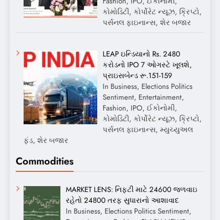
Fashion, IPO, ઈકોનોમી,
કોમોડિટી, કોર્પોરેટ ન્યૂઝ, ક્રિપ્ટો,
પર્સનલ ફાઇનાન્સ, શેર બજાર
LEAP ઇન્ડિયાનો Rs. 2480
કરોડનો IPO 7 ઓગસ્ટે ખૂલશે,
પ્રાઇસબેન્ડ રૂ.151-159
In Business, Elections Politics
Sentiment, Entertainment,
Fashion, IPO, ઈકોનોમી,
કોમોડિટી, કોર્પોરેટ ન્યૂઝ, ક્રિપ્ટો,
પર્સનલ ફાઇનાન્સ, મ્યુચ્યુઅલ
ફંડ, શેર બજાર
Commodities
MARKET LENS: નિફ્ટી માટે 24600 જળવાઇ
રહેતો 24800 તરફ સુધારાનો આશાવાદ
In Business, Elections Politics Sentiment,