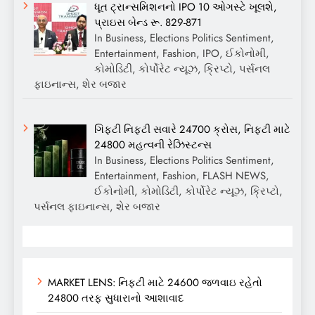
ધૂત ટ્રાન્સમિશનનો IPO 10 ઓગસ્ટે ખૂલશે,
પ્રાઇસ બેન્ડ રૂ. 829-871
In Business, Elections Politics Sentiment,
Entertainment, Fashion, IPO, ઈકોનોમી,
કોમોડિટી, કોર્પોરેટ ન્યૂઝ, ક્રિપ્ટો, પર્સનલ
ફાઇનાન્સ, શેર બજાર
ગિફ્ટી નિફ્ટી સવારે 24700 ક્રોસ, નિફ્ટી માટે
24800 મહત્વની રેઝિસ્ટન્સ
In Business, Elections Politics Sentiment,
Entertainment, Fashion, FLASH NEWS,
ઈકોનોમી, કોમોડિટી, કોર્પોરેટ ન્યૂઝ, ક્રિપ્ટો,
પર્સનલ ફાઇનાન્સ, શેર બજાર
MARKET LENS: નિફ્ટી માટે 24600 જળવાઇ રહેતો
24800 તરફ સુધારાનો આશાવાદ