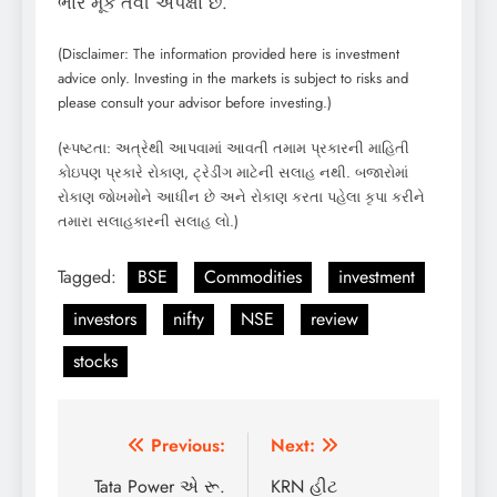
ભાર મૂકે તેવી અપેક્ષા છે.
(Disclaimer: The information provided here is investment
advice only. Investing in the markets is subject to risks and
please consult your advisor before investing.)
(સ્પષ્ટતા: અત્રેથી આપવામાં આવતી તમામ પ્રકારની માહિતી
કોઇપણ પ્રકારે રોકાણ, ટ્રેડીંગ માટેની સલાહ નથી. બજારોમાં
રોકાણ જોખમોને આધીન છે અને રોકાણ કરતા પહેલા કૃપા કરીને
તમારા સલાહકારની સલાહ લો.)
Tagged:
BSE
Commodities
investment
investors
nifty
NSE
review
stocks
Post
Previous:
Next:
navigation
Tata Power એ રૂ.
KRN હીટ