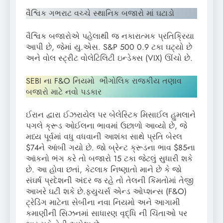
વૈશ્વિક ગભરાટ વચ્ચે સ્થાનિક બજારો માં ઘટાડો
વૈશ્વિક બજારોએ પહેલાથી જ નકારાત્મક પ્રતિક્રિયા
આપી છે, જેમાં યુ.એસ. S&P 500 0.9 ટકા ઘટ્યો છે
અને વોલ સ્ટ્રીટ વોલેટિલિટી ઇન્ડેક્સ (VIX) ઊંચો છે.
SEBI ના F&O નિયમો ભૌગોલિક રાજકીય તણાવ
બજારો માટે નવો પડકાર
ઈરાન દ્વારા ઈઝરાયેલ પર બેલેસ્ટિક મિસાઈલ હુમલાને
પગલે ક્રૂડ ઓઈલના ભાવમાં ઉછાળો આવ્યો છે, જે
મધ્ય પૂર્વમાં વધુ વધવાની આશંકા સાથે પ્રતિ બેરલ
$74ને આંબી ગયો છે. જો બ્રેન્ટ ક્રૂડના ભાવ $85ના
આંકનો ભંગ કરે તો બજારો 15 ટકા જેટલું સુધારી શકે
છે. આ હોવા છતાં, કેટલાક નિષ્ણાતો માને છે કે જો
સંઘર્ષ પ્રદેશની અંદર જ રહે તો તેલની કિંમતોમાં તેજી
આખરે ઘટી શકે છે.ફ્યુચર્સ એન્ડ ઓપ્શન્સ (F&O)
ટ્રેડિંગ માટેના સેબીના નવા નિયમો અને આગામી
કમાણીની સિઝનમાં સાધારણ વૃદ્ધિ ની ચિંતાઓ પર