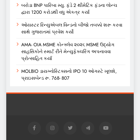
બરોડા BNP પારિબા મ્યુ. ફંડે 2 થીમેટિક ફંડના લોન્ચ
દ્વારા 1200 કરોડથી વધુ એકત્ર કર્યા
ઓયસ્ટર રિન્યુએબલ વિન્ડનો બીજો તબક્કો શરૂ કરવા
સાથે ગુજરાતમાં પ્રવેશ કર્યો
AMA- OIA MSME કોન્ક્લેવ ૨૦૨૬ MSME ઉદ્યોગ
સાહસિકોને સ્માર્ટ રીતે મેન્યુફેક્ચરિંગ અપનાવવા
પ્રોત્સાહિત કર્યા
MOLBIO ડાયગ્નોસ્ટિક્સનો IPO 10 ઓગસ્ટે ખૂલશે,
પ્રાઇસબેન્ડ રૂ. 768- 807