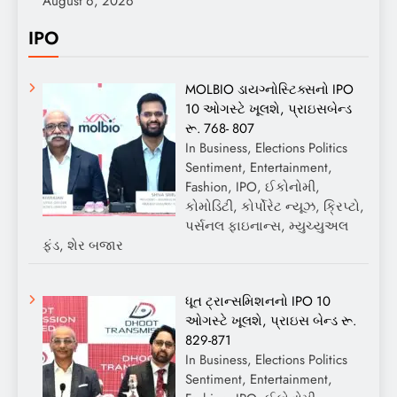
August 6, 2026
IPO
MOLBIO ડાયગ્નોસ્ટિક્સનો IPO
10 ઓગસ્ટે ખૂલશે, પ્રાઇસબેન્ડ
રૂ. 768- 807
In Business, Elections Politics
Sentiment, Entertainment,
Fashion, IPO, ઈકોનોમી,
કોમોડિટી, કોર્પોરેટ ન્યૂઝ, ક્રિપ્ટો,
પર્સનલ ફાઇનાન્સ, મ્યુચ્યુઅલ
ફંડ, શેર બજાર
ધૂત ટ્રાન્સમિશનનો IPO 10
ઓગસ્ટે ખૂલશે, પ્રાઇસ બેન્ડ રૂ.
829-871
In Business, Elections Politics
Sentiment, Entertainment,