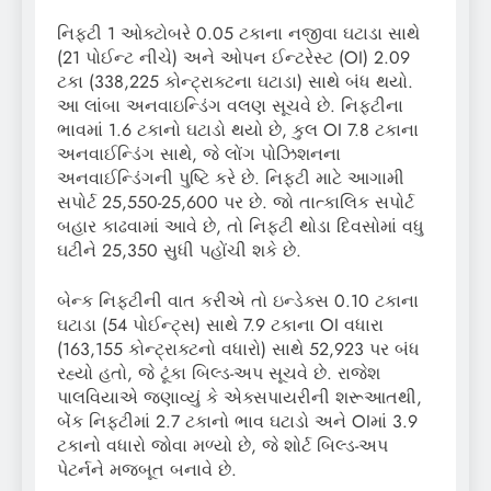
નિફ્ટી 1 ઓક્ટોબરે 0.05 ટકાના નજીવા ઘટાડા સાથે
(21 પોઈન્ટ નીચે) અને ઓપન ઈન્ટરેસ્ટ (OI) 2.09
ટકા (338,225 કોન્ટ્રાક્ટના ઘટાડા) સાથે બંધ થયો.
આ લાંબા અનવાઇન્ડિંગ વલણ સૂચવે છે. નિફ્ટીના
ભાવમાં 1.6 ટકાનો ઘટાડો થયો છે, કુલ OI 7.8 ટકાના
અનવાઈન્ડિંગ સાથે, જે લોંગ પોઝિશનના
અનવાઈન્ડિંગની પુષ્ટિ કરે છે. નિફ્ટી માટે આગામી
સપોર્ટ 25,550-25,600 પર છે. જો તાત્કાલિક સપોર્ટ
બહાર કાઢવામાં આવે છે, તો નિફ્ટી થોડા દિવસોમાં વધુ
ઘટીને 25,350 સુધી પહોંચી શકે છે.
બેન્ક નિફ્ટીની વાત કરીએ તો ઇન્ડેક્સ 0.10 ટકાના
ઘટાડા (54 પોઈન્ટ્સ) સાથે 7.9 ટકાના OI વધારા
(163,155 કોન્ટ્રાક્ટનો વધારો) સાથે 52,923 પર બંધ
રહ્યો હતો, જે ટૂંકા બિલ્ડ-અપ સૂચવે છે. રાજેશ
પાલવિયાએ જણાવ્યું કે એક્સપાયરીની શરૂઆતથી,
બેંક નિફ્ટીમાં 2.7 ટકાનો ભાવ ઘટાડો અને OIમાં 3.9
ટકાનો વધારો જોવા મળ્યો છે, જે શોર્ટ બિલ્ડ-અપ
પેટર્નને મજબૂત બનાવે છે.