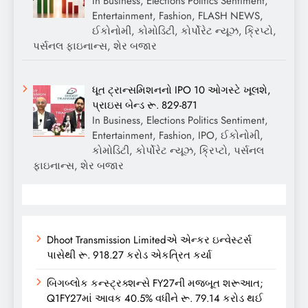
In Business, Elections Politics Sentiment,
Entertainment, Fashion, FLASH NEWS,
ઈકોનોમી, કોમોડિટી, કોર્પોરેટ ન્યૂઝ, ક્રિપ્ટો,
પર્સનલ ફાઇનાન્સ, શેર બજાર
ધૂત ટ્રાન્સમિશનનો IPO 10 ઓગસ્ટે ખૂલશે,
પ્રાઇસ બેન્ડ રૂ. 829-871
In Business, Elections Politics Sentiment,
Entertainment, Fashion, IPO, ઈકોનોમી,
કોમોડિટી, કોર્પોરેટ ન્યૂઝ, ક્રિપ્ટો, પર્સનલ
ફાઇનાન્સ, શેર બજાર
Dhoot Transmission Limitedએ એન્કર ઇન્વેસ્ટર્સ
પાસેથી રૂ. 918.27 કરોડ એકત્રિત કર્યા
બિગબ્લોક કન્સ્ટ્રક્શન્સે FY27ની મજબૂત શરૂઆત;
Q1FY27માં આવક 40.5% વધીને રૂ. 79.14 કરોડ થઈ