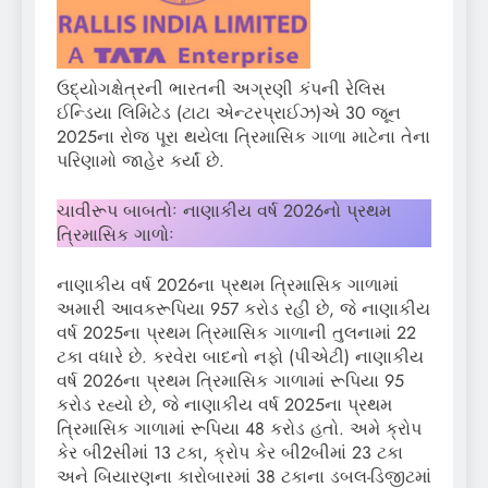
ઉદ્યોગક્ષેત્રની ભારતની અગ્રણી કંપની રેલિસ
ઈન્ડિયા લિમિટેડ (ટાટા એન્ટરપ્રાઈઝ)એ 30 જૂન
2025ના રોજ પૂરા થયેલા ત્રિમાસિક ગાળા માટેના તેના
પરિણામો જાહેર કર્યાં છે.
ચાવીરૂપ બાબતોઃ નાણાકીય વર્ષ 2026નો પ્રથમ
ત્રિમાસિક ગાળોઃ
નાણાકીય વર્ષ 2026ના પ્રથમ ત્રિમાસિક ગાળામાં
અમારી આવકરૂપિયા 957 કરોડ રહી છે, જે નાણાકીય
વર્ષ 2025ના પ્રથમ ત્રિમાસિક ગાળાની તુલનામાં 22
ટકા વધારે છે. કરવેરા બાદનો નફો (પીએટી) નાણાકીય
વર્ષ 2026ના પ્રથમ ત્રિમાસિક ગાળામાં રૂપિયા 95
કરોડ રહ્યો છે, જે નાણાકીય વર્ષ 2025ના પ્રથમ
ત્રિમાસિક ગાળામાં રૂપિયા 48 કરોડ હતો. અમે ક્રોપ
કેર બી2સીમાં 13 ટકા, ક્રોપ કેર બી2બીમાં 23 ટકા
અને બિયારણના કારોબારમાં 38 ટકાના ડબલ-ડિજીટમાં