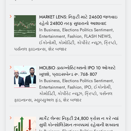
MARKET LENS: નિફ્ટી માટે 24600 જળવાઇ
રહેતો 24800 તરફ સુધારાનો આશાવાદ
In Business, Elections Politics Sentiment,
Entertainment, Fashion, FLASH NEWS,
ઈકોનોમી, કોમોડિટી, કોર્પોરેટ ન્યૂઝ, ક્રિપ્ટો,
પર્સનલ ફાઇનાન્સ, શેર બજાર
MOLBIO ડાયગ્નોસ્ટિક્સનો IPO 10 ઓગસ્ટે
ખૂલશે, પ્રાઇસબેન્ડ રૂ. 768- 807
In Business, Elections Politics Sentiment,
Entertainment, Fashion, IPO, ઈકોનોમી,
કોમોડિટી, કોર્પોરેટ ન્યૂઝ, ક્રિપ્ટો, પર્સનલ
ફાઇનાન્સ, મ્યુચ્યુઅલ ફંડ, શેર બજાર
માર્કેટ લેન્સઃ નિફ્ટી 24,800 ક્રોસ ન કરે ત્યાં
સુધી કોન્સોલિડેશન તબક્કામાં રહેવાની શક્યતા