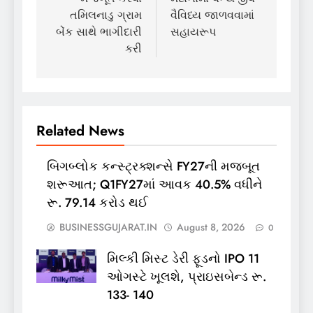
તમિલનાડુ ગ્રામ
વૈવિધ્ય જાળવવામાં
બેંક સાથે ભાગીદારી
સહાયરૂપ
કરી
Related News
બિગબ્લોક કન્સ્ટ્રક્શન્સે FY27ની મજબૂત
શરૂઆત; Q1FY27માં આવક 40.5% વધીને
રૂ. 79.14 કરોડ થઈ
BUSINESSGUJARAT.IN
August 8, 2026
0
મિલ્કી મિસ્ટ ડેરી ફૂડનો IPO 11
ઓગસ્ટે ખૂલશે, પ્રાઇસબેન્ડ રૂ.
133- 140