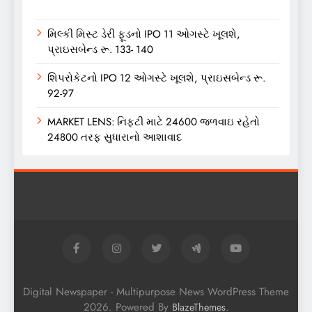
મિલ્કી મિસ્ટ ડેરી ફૂડનો IPO 11 ઓગસ્ટે ખૂલશે,
પ્રાઇસબેન્ડ રૂ. 133- 140
શિપરોકેટનો IPO 12 ઓગસ્ટે ખૂલશે, પ્રાઇસબેન્ડ રૂ.
92-97
MARKET LENS: નિફ્ટી માટે 24600 જળવાઇ રહેતો
24800 તરફ સુધારાનો આશાવાદ
Digital Newspaper - Multipurpose News WordPress Theme
2026. Powered By
.
BlazeThemes