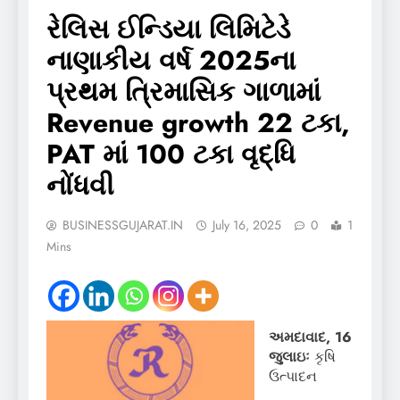
રેલિસ ઈન્ડિયા લિમિટેડે
નાણાકીય વર્ષ 2025ના
પ્રથમ ત્રિમાસિક ગાળામાં
Revenue growth 22 ટકા,
PAT માં 100 ટકા વૃદ્ધિ
નોંધવી
BUSINESSGUJARAT.IN
July 16, 2025
0
1
Mins
અમદાવાદ
, 16
જુલાઇઃ
કૃષિ
ઉત્પાદન