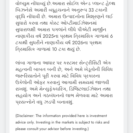
વોલ્યુમ નોંધાવ્યું છે.અમારા સોઈલ એન્ડ પ્લાન્ટ હેલ્થ
બિઝનેસે અમારી વ્યૂહચનાને અનુરૂપ 33 ટકાની
વૃદ્ધિ નોંધાવી છે. અમારા ઉત્પાદનોના મિશ્રણને લઈ
સુધારો કરવા તથા કોસ્ટ ઓપ્ટીમાઈઝેશનમાં
સુધારાલક્ષી અમારા પગલાંને લીધે પીએટી માર્જીન
નાણાકીય વર્ષ 2025ના પ્રથમ ત્રિમાસિક ગાળામાં 6
ટકાથી સુધરીને નાણાકીય વર્ષ 2026ના પ્રથમ
ત્રિમાસિક ગાળામાં 10 ટકા થયું છે.
લાંબા ગાળાના આધાર પર કસ્ટમર સેન્ટ્રીસિટી એક
મહત્વની બાબત બની છે, અને અમે ખેડૂતોની વિવિધ
જરૂરિયાતોને પૂરી કરવા માટે વિવિધ પ્રકારના
ઉકેલોની ઓફર કરવાનું આગામી સમયમાં જાળવી
રાખશું. અમે મેન્યુફેક્ચરિંગ, ડિજિટલાઈઝેશન તથા
સહયોગ અને ગઠબંધનનો લાભ મેળવવા માટે અમારા
પ્રયત્નોને વધુ ઝડપી બનાવશું.
(Disclaimer: The information provided here is investment
advice only. Investing in the markets is subject to risks and
please consult your advisor before investing.)