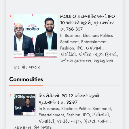
MOLBIO ડાયગ્નોસ્ટિક્સનો IPO
10 ઓગસ્ટે ખૂલશે, પ્રાઇસબેન્ડ
રૂ. 768- 807
In Business, Elections Politics
Sentiment, Entertainment,
Fashion, IPO, ઈકોનોમી,
કોમોડિટી, કોર્પોરેટ ન્યૂઝ, ક્રિપ્ટો,
પર્સનલ ફાઇનાન્સ, મ્યુચ્યુઅલ
ફંડ, શેર બજાર
Commodities
શિપરોકેટનો IPO 12 ઓગસ્ટે ખૂલશે,
પ્રાઇસબેન્ડ રૂ. 92-97
In Business, Elections Politics Sentiment,
Entertainment, Fashion, IPO, ઈકોનોમી,
કોમોડિટી, કોર્પોરેટ ન્યૂઝ, ક્રિપ્ટો, પર્સનલ
ફાઇનાન્સ, શેર બજાર