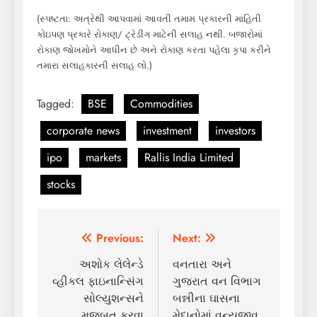
(સ્પષ્ટતા: અત્રેથી આપવામાં આવતી તમામ પ્રકારની માહિતી
કોઇપણ પ્રકારે રોકાણ/ ટ્રેડીંગ માટેની સલાહ નથી. બજારોમાં
રોકાણ જોખમોને આધીન છે અને રોકાણ કરતા પહેલા કૃપા કરીને
તમારા સલાહકારની સલાહ લો.)
Tagged:
BSE
Commodities
corporate news
investment
investors
ipo
markets
Rallis India Limited
stocks
Post
Previous:
Next:
navigation
અશોક લેલેન્ડે
વનતારા અને
વ્હીકલ ફાઇનાન્સિંગ
ગુજરાત વન વિભાગ
સોલ્યુશન્સને
બન્નીના ઘાસના
મજબૂત કરવા
મેદાનોમાં વન્યજીવ