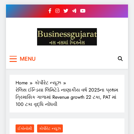
Skip
to
content
BUSINESS GUJARAT
નસ-નસ માં બિઝનેસ
MENU
Home
કોર્પોરેટ ન્યૂઝ
રેલિસ ઈન્ડિયા લિમિટેડે નાણાકીય વર્ષ 2025ના પ્રથમ
ત્રિમાસિક ગાળામાં Revenue growth 22 ટકા, PAT માં
100 ટકા વૃદ્ધિ નોંધવી
ઈકોનોમી
કોર્પોરેટ ન્યૂઝ