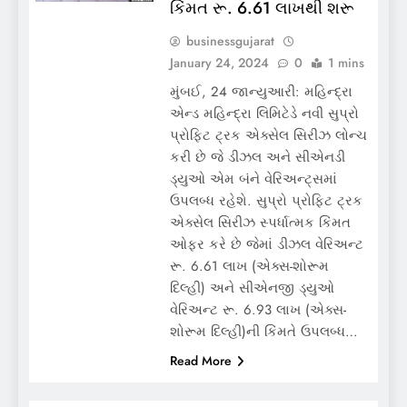
કિંમત રૂ. 6.61 લાખથી શરૂ
businessgujarat
January 24, 2024
0
1 mins
મુંબઈ, 24 જાન્યુઆરી: મહિન્દ્રા
એન્ડ મહિન્દ્રા લિમિટેડે નવી સુપ્રો
પ્રોફિટ ટ્રક એક્સેલ સિરીઝ લોન્ચ
કરી છે જે ડીઝલ અને સીએનડી
ડ્યુઓ એમ બંને વેરિઅન્ટ્સમાં
ઉપલબ્ધ રહેશે. સુપ્રો પ્રોફિટ ટ્રક
એક્સેલ સિરીઝ સ્પર્ધાત્મક કિંમત
ઓફર કરે છે જેમાં ડીઝલ વેરિઅન્ટ
રૂ. 6.61 લાખ (એક્સ-શોરૂમ
દિલ્હી) અને સીએનજી ડ્યુઓ
વેરિઅન્ટ રૂ. 6.93 લાખ (એક્સ-
શોરૂમ દિલ્હી)ની કિંમતે ઉપલબ્ધ…
Read More