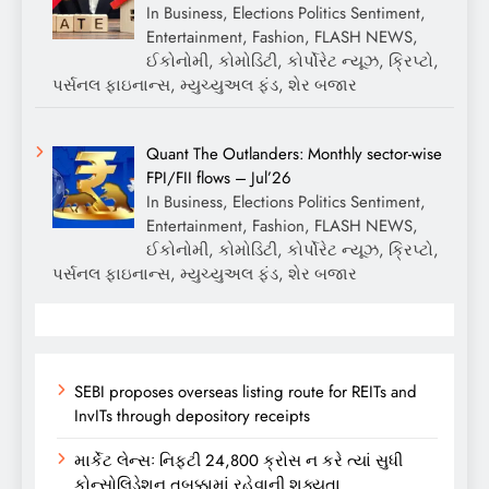
In Business, Elections Politics Sentiment,
Entertainment, Fashion, FLASH NEWS,
ઈકોનોમી, કોમોડિટી, કોર્પોરેટ ન્યૂઝ, ક્રિપ્ટો,
પર્સનલ ફાઇનાન્સ, મ્યુચ્યુઅલ ફંડ, શેર બજાર
Quant The Outlanders: Monthly sector-wise
FPI/FII flows – Jul’26
In Business, Elections Politics Sentiment,
Entertainment, Fashion, FLASH NEWS,
ઈકોનોમી, કોમોડિટી, કોર્પોરેટ ન્યૂઝ, ક્રિપ્ટો,
પર્સનલ ફાઇનાન્સ, મ્યુચ્યુઅલ ફંડ, શેર બજાર
SEBI proposes overseas listing route for REITs and
InvITs through depository receipts
માર્કેટ લેન્સઃ નિફ્ટી 24,800 ક્રોસ ન કરે ત્યાં સુધી
કોન્સોલિડેશન તબક્કામાં રહેવાની શક્યતા