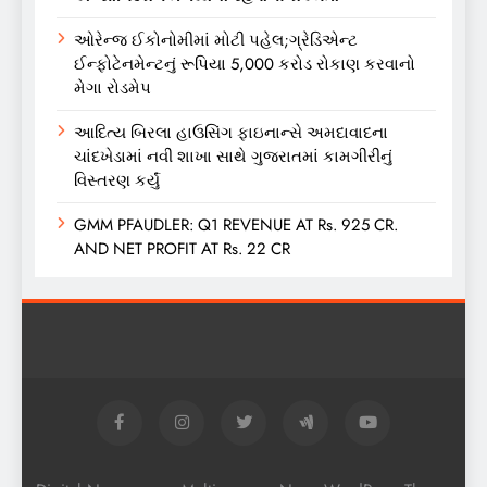
ઓરેન્જ ઈકોનોમીમાં મોટી પહેલ;ગ્રેડિએન્ટ
ઈન્ફોટેનમેન્ટનું રૂપિયા 5,000 કરોડ રોકાણ કરવાનો
મેગા રોડમેપ
આદિત્ય બિરલા હાઉસિંગ ફાઇનાન્સે અમદાવાદના
ચાંદખેડામાં નવી શાખા સાથે ગુજરાતમાં કામગીરીનું
વિસ્તરણ કર્યું
GMM PFAUDLER: Q1 REVENUE AT Rs. 925 CR.
AND NET PROFIT AT Rs. 22 CR