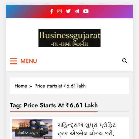
Skip
to
content
BUSINESS GUJARAT
નસ-નસ માં બિઝનેસ
MENU
Home
Price starts at ₹6.61 lakh
Tag:
Price Starts At ₹6.61 Lakh
મહિન્દ્રાએ સુપ્રો પ્રોફિટ
ટ્રક એક્સેલ લોન્ચ કરી,
કોર્પોરેટ ન્યૂઝ