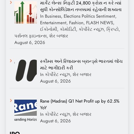
માર્કેટ લેન્સઃ નિફ્ટી 24,800 ક્રોસ ન કરે ત્યાં
સુધી કોન્સોલિડેશન તબક્કામાં રહેવાની શક્યતા
In Business, Elections Politics Sentiment,
Entertainment, Fashion, FLASH NEWS,
ઈકોનોમી, કોમોડિટી, કોર્પોરેટ ન્યૂઝ, ક્રિપ્ટો,
પર્સનલ ફાઇનાન્સ, શેર બજાર
August 6, 2026
સ્કીમ્સ અને રિલાયન્સ બ્રાન્ડ્સે ભારતમાં લોંચ
માટે ભાગીદારી કરી
In કોર્પોરેટ ન્યૂઝ, શેર બજાર
August 6, 2026
Rane (Madras) Q1 Net Profit up by 62.5%
YoY
In કોર્પોરેટ ન્યૂઝ, શેર બજાર
August 6, 2026