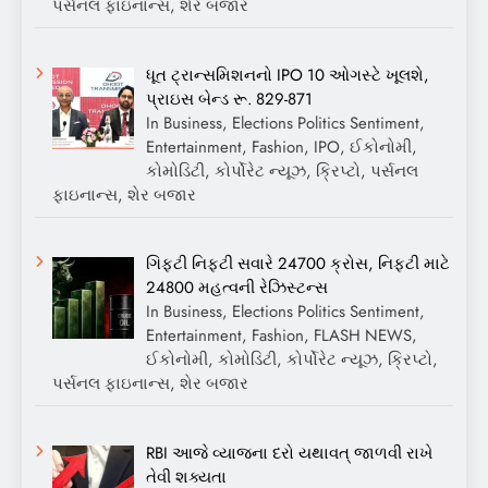
પર્સનલ ફાઇનાન્સ, શેર બજાર
ધૂત ટ્રાન્સમિશનનો IPO 10 ઓગસ્ટે ખૂલશે,
પ્રાઇસ બેન્ડ રૂ. 829-871
In Business, Elections Politics Sentiment,
Entertainment, Fashion, IPO, ઈકોનોમી,
કોમોડિટી, કોર્પોરેટ ન્યૂઝ, ક્રિપ્ટો, પર્સનલ
ફાઇનાન્સ, શેર બજાર
ગિફ્ટી નિફ્ટી સવારે 24700 ક્રોસ, નિફ્ટી માટે
24800 મહત્વની રેઝિસ્ટન્સ
In Business, Elections Politics Sentiment,
Entertainment, Fashion, FLASH NEWS,
ઈકોનોમી, કોમોડિટી, કોર્પોરેટ ન્યૂઝ, ક્રિપ્ટો,
પર્સનલ ફાઇનાન્સ, શેર બજાર
RBI આજે વ્યાજના દરો યથાવત્ જાળવી રાખે
તેવી શક્યતા