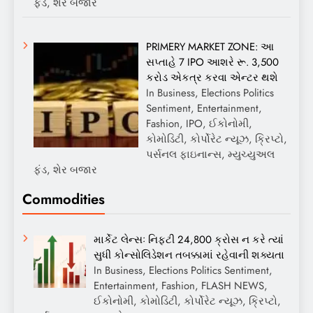
ફંડ, શેર બજાર
PRIMERY MARKET ZONE: આ
સપ્તાહે 7 IPO આશરે રૂ. 3,500
કરોડ એકત્ર કરવા એન્ટર થશે
In Business, Elections Politics
Sentiment, Entertainment,
Fashion, IPO, ઈકોનોમી,
કોમોડિટી, કોર્પોરેટ ન્યૂઝ, ક્રિપ્ટો,
પર્સનલ ફાઇનાન્સ, મ્યુચ્યુઅલ
ફંડ, શેર બજાર
Commodities
માર્કેટ લેન્સઃ નિફ્ટી 24,800 ક્રોસ ન કરે ત્યાં
સુધી કોન્સોલિડેશન તબક્કામાં રહેવાની શક્યતા
In Business, Elections Politics Sentiment,
Entertainment, Fashion, FLASH NEWS,
ઈકોનોમી, કોમોડિટી, કોર્પોરેટ ન્યૂઝ, ક્રિપ્ટો,