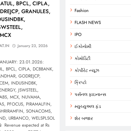
ATUL, BPCL, CIPLA,
DREJCP, GRANULES,
Fashion
DUSINDBK,
FLASH NEWS
SWSTEEL,
 MCX
IPO
AT.IN
January 23, 2026
ઈકોનોમી
કોમોડિટી
ANUARY: 23.01.2026:
L, BPCL, CIPLA, DCBBANK,
કોર્પોરેટ ન્યૂઝ
NDHAR, GODREJCP,
ક્રિપ્ટો
CEM, INDUSINDBK,
NERGY, JSWSTEEL,
પર્સનલ ફાઇનાન્સ
LABS, MCX, NUVAMA,
S, PFOCUS, PIRAMALFIN,
મ્યુચ્યુઅલ ફંડ
 SHRIRAMFIN, SONACOMS,
IND, URBANCO, WELSPLSOL
શેર બજાર
Revenue expected at Rs