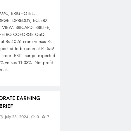
LAMC, BRIGHOTEL,
ORGE, DRREDDY, ECLERX,
TVIEW, SBICARD, SBILIFE,
LPETRO COFORGE QoQ
at Rs 4026 crore versus Rs
pected to be seen at Rs 559
7 crore EBIT margin expected
9% versus 11.33% Net profit
en at…
ORATE EARNING
BRIEF
July 23, 2024
0
7