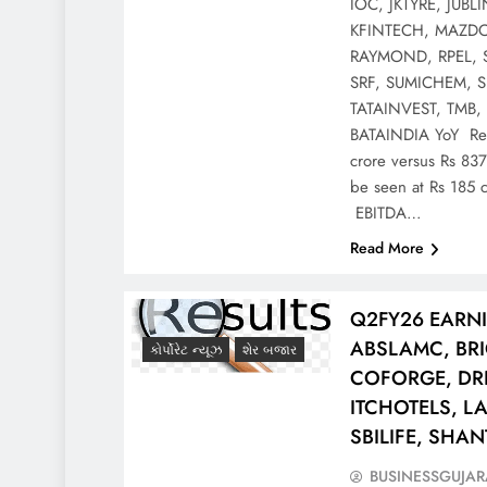
IOC, JKTYRE, JUB
KFINTECH, MAZD
RAYMOND, RPEL, 
SRF, SUMICHEM, S
TATAINVEST, TMB,
BATAINDIA YoY Rev
crore versus Rs 83
be seen at Rs 185 c
EBITDA…
Read More
Q2FY26 EARN
ABSLAMC, BRI
કોર્પોરેટ ન્યૂઝ
શેર બજાર
COFORGE, DRR
ITCHOTELS, L
SBILIFE, SHA
BUSINESSGUJAR