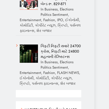
બેન્ડ રૂ. 829-871
In Business, Elections
Politics Sentiment,
Entertainment, Fashion, IPO, ઈકોનોમી,
કોમોડિટી, કોર્પોરેટ ન્યૂઝ, ક્રિપ્ટો, પર્સનલ
ફાઇનાન્સ, શેર બજાર
ગિફ્ટી નિફ્ટી સવારે 24700
ક્રોસ, નિફ્ટી માટે 24800
મહત્વની રેઝિસ્ટન્સ
In Business, Elections
Politics Sentiment,
Entertainment, Fashion, FLASH NEWS,
ઈકોનોમી, કોમોડિટી, કોર્પોરેટ ન્યૂઝ,
ક્રિપ્ટો, પર્સનલ ફાઇનાન્સ, શેર બજાર