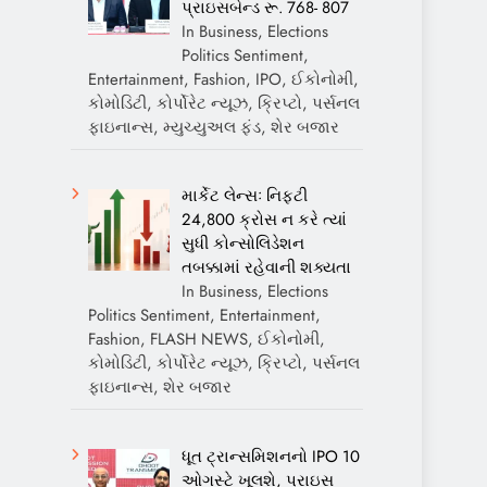
પ્રાઇસબેન્ડ રૂ. 768- 807
In Business, Elections
Politics Sentiment,
Entertainment, Fashion, IPO, ઈકોનોમી,
કોમોડિટી, કોર્પોરેટ ન્યૂઝ, ક્રિપ્ટો, પર્સનલ
ફાઇનાન્સ, મ્યુચ્યુઅલ ફંડ, શેર બજાર
માર્કેટ લેન્સઃ નિફ્ટી
24,800 ક્રોસ ન કરે ત્યાં
સુધી કોન્સોલિડેશન
તબક્કામાં રહેવાની શક્યતા
In Business, Elections
Politics Sentiment, Entertainment,
Fashion, FLASH NEWS, ઈકોનોમી,
કોમોડિટી, કોર્પોરેટ ન્યૂઝ, ક્રિપ્ટો, પર્સનલ
ફાઇનાન્સ, શેર બજાર
ધૂત ટ્રાન્સમિશનનો IPO 10
ઓગસ્ટે ખૂલશે, પ્રાઇસ