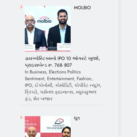
MOLBIO
ડાયગ્નોસ્ટિક્સનો IPO 10 ઓગસ્ટે ખૂલશે,
પ્રાઇસબેન્ડ રૂ. 768- 807
In Business, Elections Politics
Sentiment, Entertainment, Fashion,
IPO, ઈકોનોમી, કોમોડિટી, કોર્પોરેટ ન્યૂઝ,
ક્રિપ્ટો, પર્સનલ ફાઇનાન્સ, મ્યુચ્યુઅલ
ફંડ, શેર બજાર
ધૂત