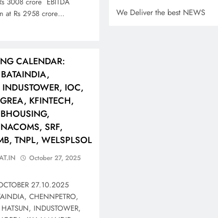
 Rs 3008 crore EBITDA
We Deliver the best NEWS
en at Rs 2958 crore…
ING CALENDAR:
BATAINDIA,
 INDUSTOWER, IOC,
NGREA, KFINTECH,
BHOUSING,
NACOMS, SRF,
TMB, TNPL, WELSPLSOL
AT.IN
October 27, 2025
CTOBER 27.10.2025
TAINDIA, CHENNPETRO,
 HATSUN, INDUSTOWER,