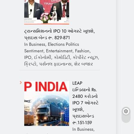
ટ્રાન્સમિશનનો IPO 10 ઓગસ્ટે ખૂલશે,
પ્રાઇસ બેન્ડ રૂ. 829-871
In Business, Elections Politics
Sentiment, Entertainment, Fashion,
IPO, ઈકોનોમી, કોમોડિટી, કોર્પોરેટ ન્યૂઝ,
ક્રિપ્ટો, પર્સનલ ફાઇનાન્સ, શેર બજાર
LEAP
ઇન્ડિયાનો Rs.
2480 કરોડનો
IPO 7 ઓગસ્ટે
ખૂલશે,
પ્રાઇસબેન્ડ
રૂ.151-159
In Business,