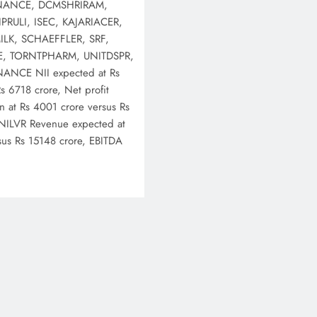
INANCE, DCMSHRIRAM,
PRULI, ISEC, KAJARIACER,
LK, SCHAEFFLER, SRF,
, TORNTPHARM, UNITDSPR,
ANCE NII expected at Rs
s 6718 crore, Net profit
n at Rs 4001 crore versus Rs
NILVR Revenue expected at
sus Rs 15148 crore, EBITDA