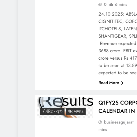
0
6 mins
24.10.2025: ABS
CIGNITITEC, COF
ITCHOTELS, LATEN
SHANTIGEAR, SP
Revenue expected 
3688 crore EBIT ex
crore versus Rs 41
to be seen at 13.8
expected to be se
Read More
Q1FY25 CORP
CALENDAR IN 
કોર્પોરેટ ન્યૂઝ
શેર બજાર
businessgujarat
mins