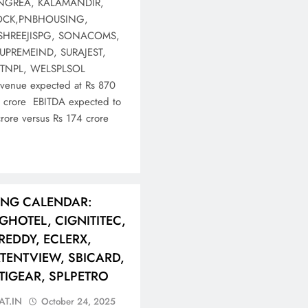
LINGREA, KALAMANDIR,
OCK,PNBHOUSING,
SHREEJISPG, SONACOMS,
UPREMEIND, SURAJEST,
 TNPL, WELSPLSOL
enue expected at Rs 870
7 crore EBITDA expected to
rore versus Rs 174 crore
ING CALENDAR:
GHOTEL, CIGNITITEC,
EDDY, ECLERX,
ATENTVIEW, SBICARD,
NTIGEAR, SPLPETRO
AT.IN
October 24, 2025