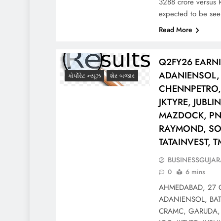
3288 crore versus
expected to be se
Read More
Q2FY26 EARN
ADANIENSOL, 
કોર્પોરેટ ન્યૂઝ
શેર બજાર
CHENNPETRO,
JKTYRE, JUBLI
MAZDOCK, PN
RAYMOND, SO
TATAINVEST, 
BUSINESSGUJAR
0
6 mins
AHMEDABAD, 27 O
ADANIENSOL, BA
CRAMC, GARUDA,