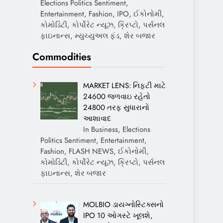
Elections Politics Sentiment,
Entertainment, Fashion, IPO, ઈકોનોમી,
કોમોડિટી, કોર્પોરેટ ન્યૂઝ, ક્રિપ્ટો, પર્સનલ
ફાઇનાન્સ, મ્યુચ્યુઅલ ફંડ, શેર બજાર
Commodities
MARKET LENS: નિફ્ટી માટે
24600 જળવાઇ રહેતો
24800 તરફ સુધારાનો
આશાવાદ
In Business, Elections
Politics Sentiment, Entertainment,
Fashion, FLASH NEWS, ઈકોનોમી,
કોમોડિટી, કોર્પોરેટ ન્યૂઝ, ક્રિપ્ટો, પર્સનલ
ફાઇનાન્સ, શેર બજાર
MOLBIO ડાયગ્નોસ્ટિક્સનો
IPO 10 ઓગસ્ટે ખૂલશે,