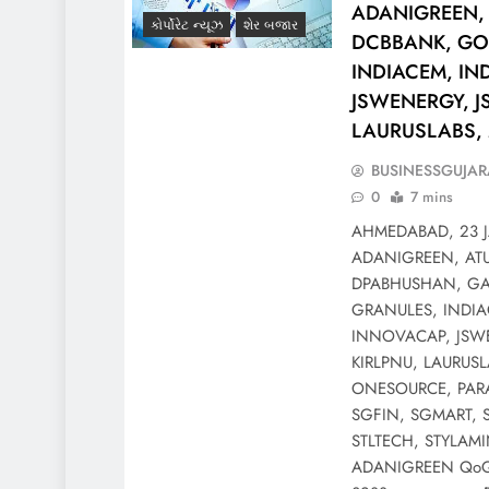
ADANIGREEN, 
કોર્પોરેટ ન્યૂઝ
શેર બજાર
DCBBANK, GO
INDIACEM, IN
JSWENERGY, J
LAURUSLABS,
BUSINESSGUJAR
0
7 mins
AHMEDABAD, 23 J
ADANIGREEN, ATU
DPABHUSHAN, GA
GRANULES, INDIA
INNOVACAP, JSWE
KIRLPNU, LAURUS
ONESOURCE, PARA
SGFIN, SGMART,
STLTECH, STYLAM
ADANIGREEN QoQ 