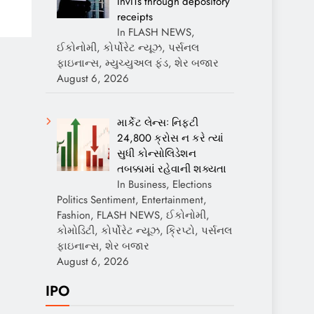
InvITs through depository
receipts
In FLASH NEWS,
ઈકોનોમી, કોર્પોરેટ ન્યૂઝ, પર્સનલ
ફાઇનાન્સ, મ્યુચ્યુઅલ ફંડ, શેર બજાર
August 6, 2026
માર્કેટ લેન્સઃ નિફ્ટી
24,800 ક્રોસ ન કરે ત્યાં
સુધી કોન્સોલિડેશન
તબક્કામાં રહેવાની શક્યતા
In Business, Elections
Politics Sentiment, Entertainment,
Fashion, FLASH NEWS, ઈકોનોમી,
કોમોડિટી, કોર્પોરેટ ન્યૂઝ, ક્રિપ્ટો, પર્સનલ
ફાઇનાન્સ, શેર બજાર
August 6, 2026
IPO