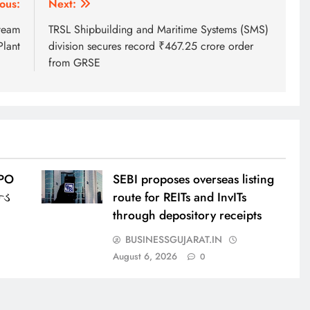
ous:
Next:
team
TRSL Shipbuilding and Maritime Systems (SMS)
lant
division secures record ₹467.25 crore order
from GRSE
IPO
SEBI proposes overseas listing
્ડ
route for REITs and InvITs
through depository receipts
BUSINESSGUJARAT.IN
August 6, 2026
0