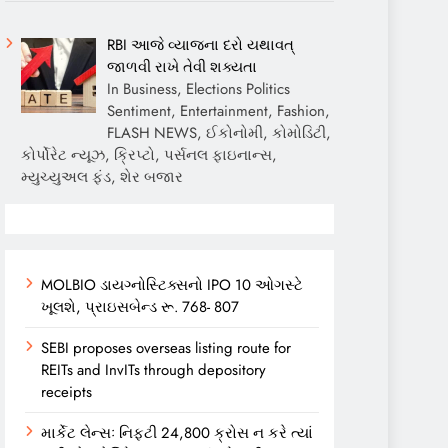
RBI આજે વ્યાજના દરો યથાવત્
જાળવી રાખે તેવી શક્યતા
In Business, Elections Politics
Sentiment, Entertainment, Fashion,
FLASH NEWS, ઈકોનોમી, કોમોડિટી,
કોર્પોરેટ ન્યૂઝ, ક્રિપ્ટો, પર્સનલ ફાઇનાન્સ,
મ્યુચ્યુઅલ ફંડ, શેર બજાર
MOLBIO ડાયગ્નોસ્ટિક્સનો IPO 10 ઓગસ્ટે
ખૂલશે, પ્રાઇસબેન્ડ રૂ. 768- 807
SEBI proposes overseas listing route for
REITs and InvITs through depository
receipts
માર્કેટ લેન્સઃ નિફ્ટી 24,800 ક્રોસ ન કરે ત્યાં