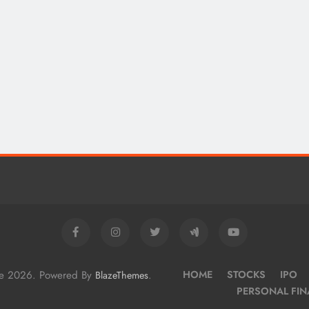
me 2026. Powered By
.
HOME
STOCKS
IPO
BlazeThemes
PERSONAL FI