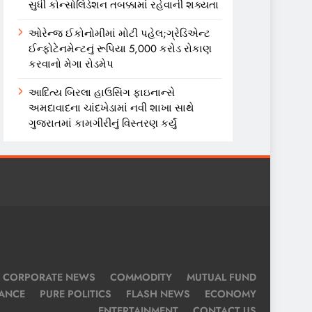
સુધી કોન્સોલિડેશન તબક્કામાં રહેવાની શક્યતા
ઓરેન્જ ઈકોનોમીમાં મોટી પહેલ;ગ્રેડિએન્ટ
ઈન્ફોટેનમેન્ટનું રૂપિયા 5,000 કરોડ રોકાણ
કરવાનો મેગા રોડમેપ
આદિત્ય બિરલા હાઉસિંગ ફાઇનાન્સે
અમદાવાદના ચાંદખેડામાં નવી શાખા સાથે
ગુજરાતમાં કામગીરીનું વિસ્તરણ કર્યું
CORPORATE NEWS
COMMODITY
MUTUAL FUND
NANCE
PURE POLITICS
FLASH NEWS
ECONOMY
ENTERTAINMENT
CONTACT US