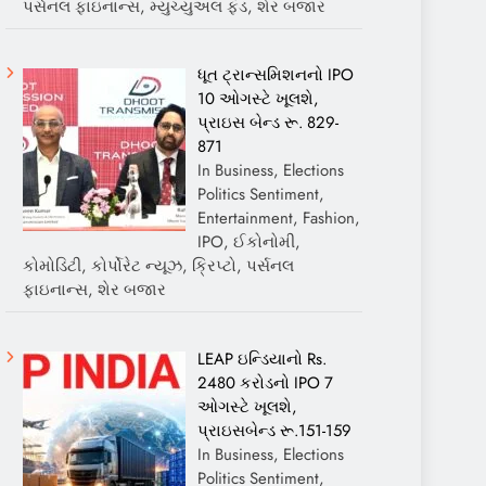
પર્સનલ ફાઇનાન્સ, મ્યુચ્યુઅલ ફંડ, શેર બજાર
ધૂત ટ્રાન્સમિશનનો IPO
10 ઓગસ્ટે ખૂલશે,
પ્રાઇસ બેન્ડ રૂ. 829-
871
In Business, Elections
Politics Sentiment,
Entertainment, Fashion,
IPO, ઈકોનોમી,
કોમોડિટી, કોર્પોરેટ ન્યૂઝ, ક્રિપ્ટો, પર્સનલ
ફાઇનાન્સ, શેર બજાર
LEAP ઇન્ડિયાનો Rs.
2480 કરોડનો IPO 7
ઓગસ્ટે ખૂલશે,
પ્રાઇસબેન્ડ રૂ.151-159
In Business, Elections
Politics Sentiment,