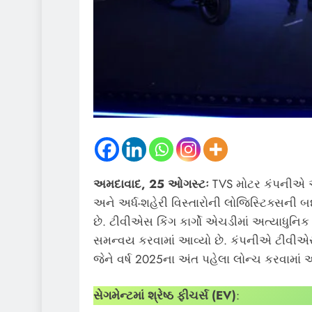
અમદાવાદ, 25 ઓગસ્ટઃ
TVS મોટર કંપનીએ
અને અર્ધ-શહેરી વિસ્તારોની લોજિસ્ટિક્સની બદ
છે. ટીવીએસ કિંગ કાર્ગો એચડીમાં અત્યાધુનિ
સમન્વય કરવામાં આવ્યો છે. કંપનીએ ટીવીએસ 
જેને વર્ષ 2025ના અંત પહેલા લોન્ચ કરવામાં
સેગમેન્ટમાં શ્રેષ્ઠ ફીચર્સ (EV)
: