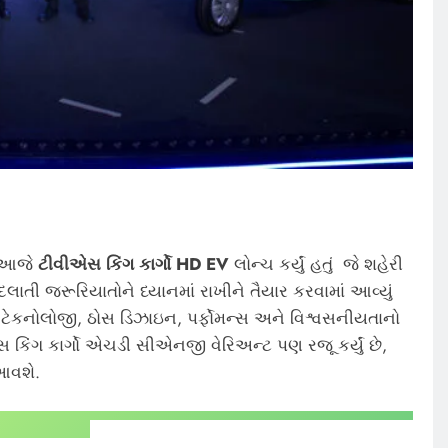
 આજે
ટીવીએસ કિંગ કાર્ગો HD EV
લોન્ચ કર્યું હતું જે શહેરી
લાતી જરૂરિયાતોને ધ્યાનમાં રાખીને તૈયાર કરવામાં આવ્યું
ક ટેકનોલોજી, ઠોસ ડિઝાઇન, પર્ફોમન્સ અને વિશ્વસનીયતાનો
કિંગ કાર્ગો એચડી સીએનજી વેરિઅન્ટ પણ રજૂ કર્યું છે,
 આવશે.