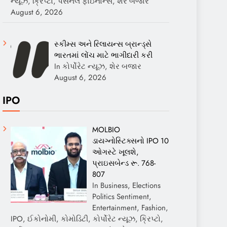
ન્યૂઝ, ક્રિપ્ટો, પર્સનલ ફાઇનાન્સ, શેર બજાર
August 6, 2026
સ્કીમ્સ અને રિલાયન્સ બ્રાન્ડ્સે
ભારતમાં લોંચ માટે ભાગીદારી કરી
In કોર્પોરેટ ન્યૂઝ, શેર બજાર
August 6, 2026
IPO
MOLBIO
ડાયગ્નોસ્ટિક્સનો IPO 10
ઓગસ્ટે ખૂલશે,
પ્રાઇસબેન્ડ રૂ. 768-
807
In Business, Elections
Politics Sentiment,
Entertainment, Fashion,
IPO, ઈકોનોમી, કોમોડિટી, કોર્પોરેટ ન્યૂઝ, ક્રિપ્ટો,