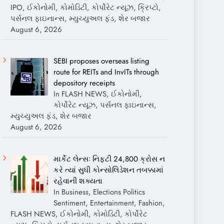
IPO, ઈકોનોમી, કોમોડિટી, કોર્પોરેટ ન્યૂઝ, ક્રિપ્ટો,
પર્સનલ ફાઇનાન્સ, મ્યુચ્યુઅલ ફંડ, શેર બજાર
August 6, 2026
SEBI proposes overseas listing
route for REITs and InvITs through
depository receipts
In FLASH NEWS, ઈકોનોમી,
કોર્પોરેટ ન્યૂઝ, પર્સનલ ફાઇનાન્સ,
મ્યુચ્યુઅલ ફંડ, શેર બજાર
August 6, 2026
માર્કેટ લેન્સઃ નિફ્ટી 24,800 ક્રોસ ન
કરે ત્યાં સુધી કોન્સોલિડેશન તબક્કામાં
રહેવાની શક્યતા
In Business, Elections Politics
Sentiment, Entertainment, Fashion,
FLASH NEWS, ઈકોનોમી, કોમોડિટી, કોર્પોરેટ