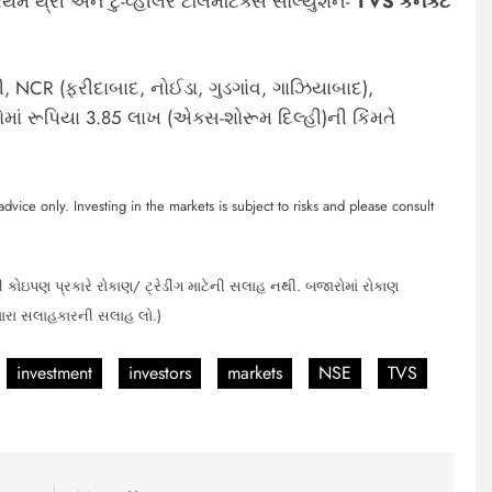
થમ થ્રી અને ટુ-વ્હીલર ટેલિમેટિક્સ સોલ્યુશન-
TVS
કનેક્ટ
્હી, NCR (ફરીદાબાદ, નોઈડા, ગુડગાંવ, ગાઝિયાબાદ),
માં રૂપિયા 3.85 લાખ (એક્સ-શોરૂમ દિલ્હી)ની કિંમતે
dvice only. Investing in the markets is subject to risks and please consult
 કોઇપણ પ્રકારે રોકાણ/ ટ્રેડીંગ માટેની સલાહ નથી. બજારોમાં રોકાણ
મારા સલાહકારની સલાહ લો.)
investment
investors
markets
NSE
TVS