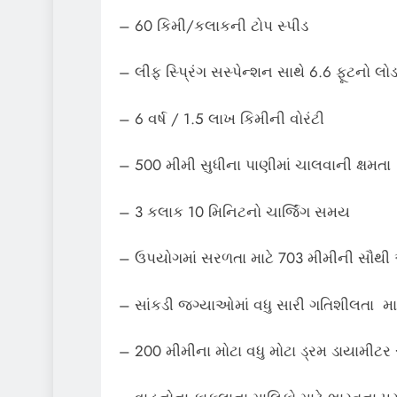
– 60 કિમી/કલાકની ટોપ સ્પીડ
– લીફ સ્પ્રિંગ સસ્પેન્શન સાથે 6.6 ફૂટનો લોડ
– 6 વર્ષ / 1.5 લાખ કિમીની વોરંટી
– 500 મીમી સુધીના પાણીમાં ચાલવાની ક્ષમતા
– 3 કલાક 10 મિનિટનો ચાર્જિંગ સમય
– ઉપયોગમાં સરળતા માટે 703 મીમીની સૌથી ઓ
– સાંકડી જગ્યાઓમાં વધુ સારી ગતિશીલતા માટે
– 200 મીમીના મોટા વધુ મોટા ડ્રમ ડાયામીટર સાથ