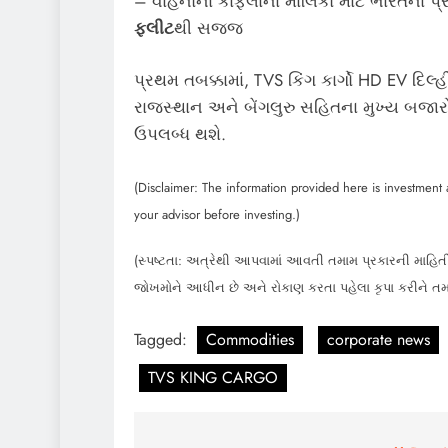
– વાહનોના કાફલાના માલિકો માટે ભારતના પ્ર
ફ્લીટ
થી સજ્જ
પ્રથમ તબક્કામાં, TVS કિંગ કાર્ગો HD EV દિલ
રાજસ્થાન અને બેંગલુરુ સહિતના મુખ્ય બજારો
ઉપલબ્ધ થશે.
(Disclaimer: The information provided here is investment a
your advisor before investing.)
(સ્પષ્ટતા: અત્રેથી આપવામાં આવતી તમામ પ્રકારની માહિતી
જોખમોને આધીન છે અને રોકાણ કરતા પહેલા કૃપા કરીને ત
Tagged:
Commodities
corporate news
TVS KING CARGO