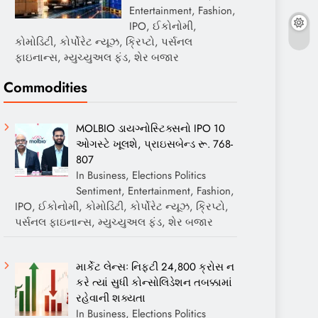
Entertainment, Fashion,
IPO, ઈકોનોમી,
કોમોડિટી, કોર્પોરેટ ન્યૂઝ, ક્રિપ્ટો, પર્સનલ
ફાઇનાન્સ, મ્યુચ્યુઅલ ફંડ, શેર બજાર
Commodities
MOLBIO ડાયગ્નોસ્ટિક્સનો IPO 10
ઓગસ્ટે ખૂલશે, પ્રાઇસબેન્ડ રૂ. 768-
807
In Business, Elections Politics
Sentiment, Entertainment, Fashion,
IPO, ઈકોનોમી, કોમોડિટી, કોર્પોરેટ ન્યૂઝ, ક્રિપ્ટો,
પર્સનલ ફાઇનાન્સ, મ્યુચ્યુઅલ ફંડ, શેર બજાર
માર્કેટ લેન્સઃ નિફ્ટી 24,800 ક્રોસ ન
કરે ત્યાં સુધી કોન્સોલિડેશન તબક્કામાં
રહેવાની શક્યતા
In Business, Elections Politics