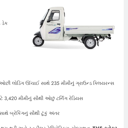
 ડેક
છી લોડિંગ ઊંચાઈ સાથે 235 મીમીનું ગ્રાઉન્ડ ક્લિયરન્સ
 3,420 મીમીનું સૌથી ઓછું ટર્નિંગ રેડિયસ
ે બ્રેકિંગનું સૌથી ટૂંકું અંતર