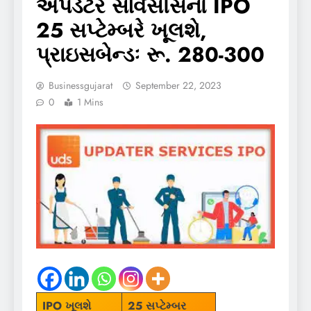
અપડેટર સર્વિસીસનો IPO
25 સપ્ટેમ્બરે ખૂલશે,
પ્રાઇસબેન્ડઃ રૂ. 280-300
Businessgujarat
September 22, 2023
0
1 Mins
IPO ખૂલશે
25 સપ્ટેમ્બર