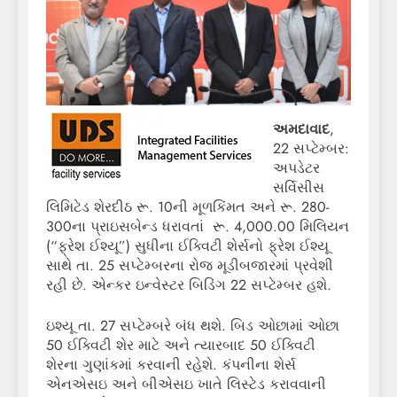
અમદાવાદ
,
22 સપ્ટેમ્બર:
અપડેટર
સર્વિસીસ
લિમિટેડ શેરદીઠ રૂ. 10ની મૂળકિંમત અને રૂ. 280-
300ના પ્રાઇસબેન્ડ ધરાવતાં રૂ. 4,000.00 મિલિયન
(“ફ્રેશ ઈશ્યૂ”) સુધીના ઈક્વિટી શેર્સનો ફ્રેશ ઈશ્યૂ
સાથે તા. 25 સપ્ટેમ્બરના રોજ મૂડીબજારમાં પ્રવેશી
રહી છે. એન્કર ઇન્વેસ્ટર બિડિંગ 22 સપ્ટેમ્બર હશે.
ઇશ્યૂ તા. 27 સપ્ટેમ્બરે બંધ થશે. બિડ ઓછામાં ઓછા
50 ઈક્વિટી શેર માટે અને ત્યારબાદ 50 ઈક્વિટી
શેરના ગુણાંકમાં કરવાની રહેશે. કંપનીના શેર્સ
એનએસઇ અને બીએસઇ ખાતે લિસ્ટેડ કરાવવાની