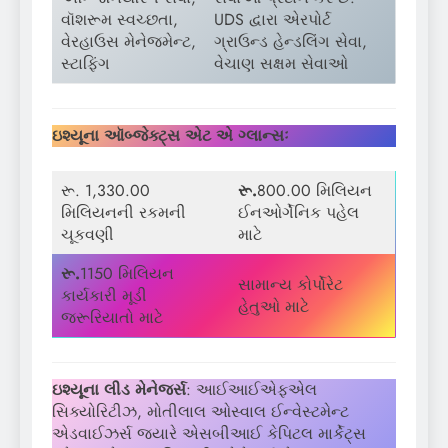
વૉશરૂમ સ્વચ્છતા,
UDS દ્વારા એરપોર્ટ
વેરહાઉસ મેનેજમેન્ટ,
ગ્રાઉન્ડ હેન્ડલિંગ સેવા,
સ્ટાફિંગ
વેચાણ સક્ષમ સેવાઓ
ઇશ્યૂના ઑબ્જેક્ટ્સ એટ એ ગ્લાન્સઃ
રૂ. 1,330.00
રૂ.
800.00 મિલિયન
મિલિયનની રકમની
ઈનઓર્ગેનિક પહેલ
ચૂકવણી
માટે
રૂ.
1150 મિલિયન
સામાન્ય કોર્પોરેટ
કાર્યકારી મૂડી
હેતુઓ માટે
જરૂરિયાતો માટે
ઇશ્યૂના લીડ મેનેજર્સ
: આઈઆઈએફએલ
સિક્યોરિટીઝ, મોતીલાલ ઓસ્વાલ ઈન્વેસ્ટમેન્ટ
એડવાઈઝર્સ જયારે એસબીઆઈ કેપિટલ માર્કેટ્સ