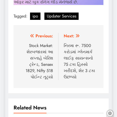
ઓફર માટે બુક રનિંગ લીડ મેનેજર્સ છે.
Tagged:
ipo
Updater Services
Post
Previous:
Next:
navigation
Stock Market:
નિરમા રૂ. 7500
શેરબજારમાં આ
કરોડમાં ગ્લેનમાર્ક
સપ્તાહે બેરિશ
લાઈફ સાયન્સનો
ટ્રેન્ડ, Sensex
75 ટકા હિસ્સો
1829, Nifty 518
ખરીદશે, શેર 3 ટકા
પોઈન્ટ તૂટ્યો
ઉછળ્યો
Related News