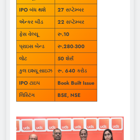
IPO બંધ થશે
27 સપ્ટેમ્બર
એન્કર બીડ
22 સપ્ટેમ્બર
ફેસ વેલ્યૂ
રૂ.10
પ્રાઇસ બેન્ડ
રૂ.280-300
લોટ
50 શેર્સ
કુલ ઇશ્યૂ સાઇઝ
રૂ. 640 કરોડ
IPO ટાઇપ
Book Built Issue
લિસ્ટિંગ
BSE, NSE