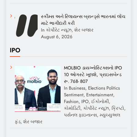
સ્કીમ્સ અને રિલાયન્સ બ્રાન્ડ્સે ભારતમાં લોંચ
માટે ભાગીદારી કરી
In કોર્પોરેટ ન્યૂઝ, શેર બજાર
August 6, 2026
IPO
MOLBIO ડાયગ્નોસ્ટિક્સનો IPO
10 ઓગસ્ટે ખૂલશે, પ્રાઇસબેન્ડ
રૂ. 768- 807
In Business, Elections Politics
Sentiment, Entertainment,
Fashion, IPO, ઈકોનોમી,
કોમોડિટી, કોર્પોરેટ ન્યૂઝ, ક્રિપ્ટો,
પર્સનલ ફાઇનાન્સ, મ્યુચ્યુઅલ
ફંડ, શેર બજાર