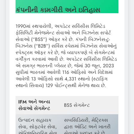
કંપનીની કામગીરી અને ઇતિહાસ
1990માં સ્થપાયેલી, અપડેટર સર્વિસીસ લિમિટેડ
ફેસિલિટી મેનેજમેન્ટ સેવાઓ અને બિઝનેસ સપોર્ટ
સેવાઓ (“BSS”) ઓફર કરે છે. કંપની બિઝનેસ-ટુ-
બિઝનેસ (“B2B”) સર્વિસ સ્પેસમાં બિઝનેસ સેવાઓનું
સ્પેક્ટ્રમ ઑફર કરે છે, જે વ્યાપકપણે બે સેગમેન્ટમાં
વર્ગીકૃત કરવામાં આવી છે. અપડેટર સર્વિસીસ લિમિટેડ
એ સમગ્ર ભારતની પ્લેયર છે, જેમાં 30 જૂન, 2023
સુધીમાં ભારતમાં આવેલી 116 ઓફિસો અને વિદેશમાં
આવેલી 13 ઓફિસો સાથે 4,331 સ્થાનો (સ્ટાફિંગ
સ્થાનો સિવાય) 129 પોઈન્ટ્સથી મેનેજ થાય છે.
IFM અને અન્ય
BSS સેગમેન્ટ
સેવાઓ સેગમેન્ટ
ઉત્પાદન સહાયક
સબસિડિયરી, મેટ્રિક્સ
સેવા, સોફ્ટવેર સેવા,
દ્વારા ઓડિટ અને ખાતરી
એન્જિનિયરિંગ સેવા,
સેવાઓ પ્રદાન કરે છે.