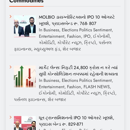
Commodities
MOLBIO ડાયગ્નોસ્ટિક્સનો IPO 10 ઓગસ્ટે
ખૂલશે, પ્રાઇસબેન્ડ રૂ. 768- 807
In Business, Elections Politics Sentiment,
Entertainment, Fashion, IPO, ઈકોનોમી,
કોમોડિટી, કોર્પોરેટ ન્યૂઝ, ક્રિપ્ટો, પર્સનલ
ફાઇનાન્સ, મ્યુચ્યુઅલ ફંડ, શેર બજાર
માર્કેટ લેન્સઃ નિફ્ટી 24,800 ક્રોસ ન કરે ત્યાં
સુધી કોન્સોલિડેશન તબક્કામાં રહેવાની શક્યતા
In Business, Elections Politics Sentiment,
Entertainment, Fashion, FLASH NEWS,
ઈકોનોમી, કોમોડિટી, કોર્પોરેટ ન્યૂઝ, ક્રિપ્ટો,
પર્સનલ ફાઇનાન્સ, શેર બજાર
ધૂત ટ્રાન્સમિશનનો IPO 10 ઓગસ્ટે ખૂલશે,
પ્રાઇસ બેન્ડ રૂ. 829-871