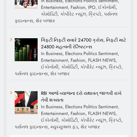
In Business, Elections Politics Sentiment,
Entertainment, Fashion, IPO, ઈકોનોમી,
કોમોડિટી, કોર્પોરેટ ન્યૂઝ, ક્રિપ્ટો, પર્સનલ
ફાઇનાન્સ, શેર બજાર
ગિફ્ટી નિફ્ટી સવારે 24700 ક્રોસ, નિફ્ટી માટે
24800 મહત્વની રેઝિસ્ટન્સ
In Business, Elections Politics Sentiment,
Entertainment, Fashion, FLASH NEWS,
ઈકોનોમી, કોમોડિટી, કોર્પોરેટ ન્યૂઝ, ક્રિપ્ટો,
પર્સનલ ફાઇનાન્સ, શેર બજાર
RBI આજે વ્યાજના દરો યથાવત્ જાળવી રાખે
તેવી શક્યતા
In Business, Elections Politics Sentiment,
Entertainment, Fashion, FLASH NEWS,
ઈકોનોમી, કોમોડિટી, કોર્પોરેટ ન્યૂઝ, ક્રિપ્ટો,
પર્સનલ ફાઇનાન્સ, મ્યુચ્યુઅલ ફંડ, શેર બજાર