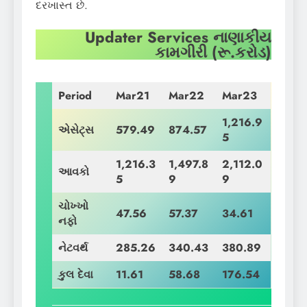
દરખાસ્ત છે.
Updater Services નાણાકીય
કામગીરી (રૂ.કરોડ)
Period
Mar21
Mar22
Mar23
1,216.9
એસેટ્સ
579.49
874.57
5
1,216.3
1,497.8
2,112.0
આવકો
5
9
9
ચોખ્ખો
47.56
57.37
34.61
નફો
નેટવર્થ
285.26
340.43
380.89
કુલ દેવા
11.61
58.68
176.54