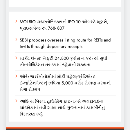
MOLBIO ડાયગ્નોસ્ટિક્સનો IPO 10 ઓગસ્ટે ખૂલશે,
પ્રાઇસબેન્ડ રૂ. 768- 807
SEBI proposes overseas listing route for REITs and
InvITs through depository receipts
માર્કેટ લેન્સઃ નિફ્ટી 24,800 ક્રોસ ન કરે ત્યાં સુધી
કોન્સોલિડેશન તબક્કામાં રહેવાની શક્યતા
ઓરેન્જ ઈકોનોમીમાં મોટી પહેલ;ગ્રેડિએન્ટ
ઈન્ફોટેનમેન્ટનું રૂપિયા 5,000 કરોડ રોકાણ કરવાનો
મેગા રોડમેપ
આદિત્ય બિરલા હાઉસિંગ ફાઇનાન્સે અમદાવાદના
ચાંદખેડામાં નવી શાખા સાથે ગુજરાતમાં કામગીરીનું
વિસ્તરણ કર્યું