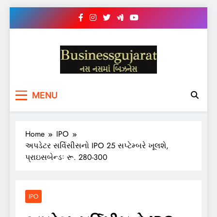
Skip
to
content
BUSINESS GUJARAT
નસ-નસ માં બિઝનેસ
MENU
Home
IPO
અપડેટર સર્વિસીસનો IPO 25 સપ્ટેમ્બરે ખૂલશે,
પ્રાઇસબેન્ડઃ રૂ. 280-300
IPO