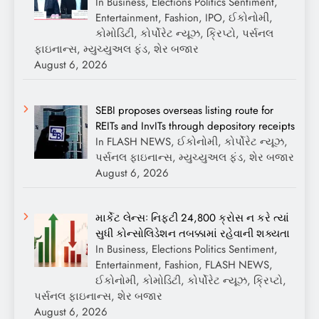
In Business, Elections Politics Sentiment,
Entertainment, Fashion, IPO, ઈકોનોમી,
કોમોડિટી, કોર્પોરેટ ન્યૂઝ, ક્રિપ્ટો, પર્સનલ
ફાઇનાન્સ, મ્યુચ્યુઅલ ફંડ, શેર બજાર
August 6, 2026
SEBI proposes overseas listing route for
REITs and InvITs through depository receipts
In FLASH NEWS, ઈકોનોમી, કોર્પોરેટ ન્યૂઝ,
પર્સનલ ફાઇનાન્સ, મ્યુચ્યુઅલ ફંડ, શેર બજાર
August 6, 2026
માર્કેટ લેન્સઃ નિફ્ટી 24,800 ક્રોસ ન કરે ત્યાં
સુધી કોન્સોલિડેશન તબક્કામાં રહેવાની શક્યતા
In Business, Elections Politics Sentiment,
Entertainment, Fashion, FLASH NEWS,
ઈકોનોમી, કોમોડિટી, કોર્પોરેટ ન્યૂઝ, ક્રિપ્ટો,
પર્સનલ ફાઇનાન્સ, શેર બજાર
August 6, 2026