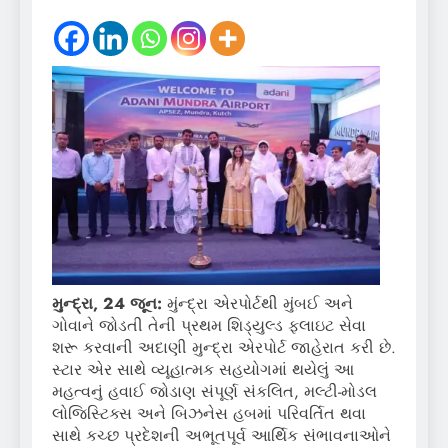
મુન્દ્રા
,
24
જૂન:
મુંન્દ્રા એરપોર્ટથી મુંબઈ અને
ગોવાને જોડતી તેની પ્રથમ શિડ્યુલ્ડ ફ્લાઇટ સેવા
શરૂ કરવાની અદાણી મુન્દ્રા એરપોર્ટ જાહેરાત કરી છે.
સ્ટાર એર સાથે વ્યૂહાત્મક સહયોગમાં થયેલું આ
મહત્વનું હવાઈ જોડાણ સંપૂર્ણ સંકલિત, મલ્ટી-મોડલ
લોજિસ્ટિક્સ અને બિઝનેસ હબમાં પરિવર્તિત થવા
સાથે કચ્છ પ્રદેશની અભૂતપૂર્વ આર્થિક સંભાવનાઓને