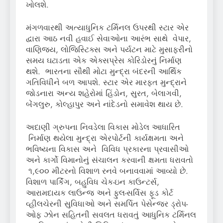
ખોલશે.
મંગળવારથી અત્યાધુનિક ટર્મિનલ ઉપરથી સ્ટાર એર
દ્વારા આઠ નવી હવાઈ સેવાઓના આરંભ સાથે વેપાર,
વાણિજ્ય, લોજિસ્ટિક્સ અને પર્યટન માટે મુસાફરીનો
સમય ઘટાડતા એક એક્સપ્રેસ કોરિડોરનું નિર્માણ
થશે. ભારતના સૌથી મોટા મુન્દ્રા બંદરની આર્થિક
ગતિવિધીને બળ આપશે. સ્ટાર એર મારફત મુન્દ્રાને
જોડનારા અન્ય શહેરોમાં હિંડોન, સુરત, બેલાગવી,
બેંગલુરુ, કોલ્હાપુર અને નાંદેડનો સમાવેશ થાય છે.
અદાણી ગ્રુપના નિવડેલા વિકાસ મોડેલ આધારિત
નિર્માણ થયેલા મુન્દ્રા એરપોર્ટની કાર્યક્ષમતા અને
ભવિષ્યના વિકાસ અને વિવિધ પ્રકારના પ્રવાસીઓ
અને કાર્ગો વિમાનોનું સંચાલન કરવાની ક્ષમતા ધરાવતો
૧,૯૦૦ મીટરનો વિશાળ રનવે બનાવવામાં આવ્યો છે.
વિશાળ પાર્કિંગ, બહુવિધ ચેક-ઇન કાઉન્ટર્સ,
આરામદાયક લાઉન્જ અને ફુલ-સર્વિસ ફૂડ કોર્ટ
વ્હીલચેરની સુવિધાઓ અને સમર્પિત પેસેન્જર ડ્રોપ-
ઓફ ઝોન સહિતની સવલત ધરાવતું આધુનિક ટર્મિનલ