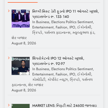
મિલ્કી મિસ્ટ ડેરી ફૂડનો IPO 11 ઓગસ્ટે ખૂલશે,
પ્રાઇસબેન્ડ રૂ. 133- 140
In Business, Elections Politics Sentiment,
Entertainment, Fashion, IPO, ઈકોનોમી,
ક્રિપ્ટો, પર્સનલ ફાઇનાન્સ, મ્યુચ્યુઅલ ફંડ,
શેર બજાર
August 8, 2026
શિપરોકેટનો IPO 12 ઓગસ્ટે ખૂલશે,
પ્રાઇસબેન્ડ રૂ. 92-97
In Business, Elections Politics Sentiment,
Entertainment, Fashion, IPO, ઈકોનોમી,
કોમોડિટી, કોર્પોરેટ ન્યૂઝ, ક્રિપ્ટો, પર્સનલ
ફાઇનાન્સ, શેર બજાર
August 8, 2026
MARKET LENS: નિફ્ટી માટે 24600 જળવાઇ