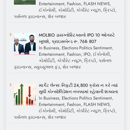
Entertainment, Fashion, FLASH NEWS,
ઈકોનોમી, કોમોડિટી, કોર્પોરેટ ન્યૂઝ, ક્રિપ્ટો,
પર્સનલ ફાઇનાન્સ, શેર બજાર
MOLBIO ડાયગ્નોસ્ટિક્સનો IPO 10 ઓગસ્ટે
ખૂલશે, પ્રાઇસબેન્ડ રૂ. 768- 807
In Business, Elections Politics Sentiment,
Entertainment, Fashion, IPO, ઈકોનોમી,
કોમોડિટી, કોર્પોરેટ ન્યૂઝ, ક્રિપ્ટો, પર્સનલ
ફાઇનાન્સ, મ્યુચ્યુઅલ ફંડ, શેર બજાર
માર્કેટ લેન્સઃ નિફ્ટી 24,800 ક્રોસ ન કરે ત્યાં
સુધી કોન્સોલિડેશન તબક્કામાં રહેવાની શક્યતા
In Business, Elections Politics Sentiment,
Entertainment, Fashion, FLASH NEWS,
ઈકોનોમી, કોમોડિટી, કોર્પોરેટ ન્યૂઝ, ક્રિપ્ટો,
પર્સનલ ફાઇનાન્સ, શેર બજાર