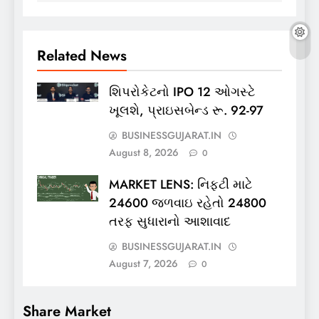
Related News
શિપરોકેટનો IPO 12 ઓગસ્ટે
ખૂલશે, પ્રાઇસબેન્ડ રૂ. 92-97
BUSINESSGUJARAT.IN
August 8, 2026
0
MARKET LENS: નિફ્ટી માટે
24600 જળવાઇ રહેતો 24800
તરફ સુધારાનો આશાવાદ
BUSINESSGUJARAT.IN
August 7, 2026
0
Share Market