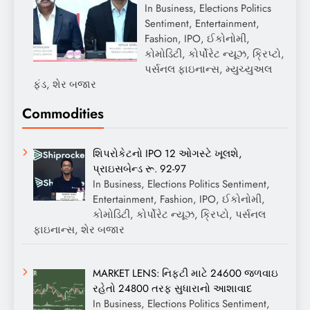
In Business, Elections Politics
Sentiment, Entertainment,
Fashion, IPO, ઈકોનોમી,
કોમોડિટી, કોર્પોરેટ ન્યૂઝ, ક્રિપ્ટો,
પર્સનલ ફાઇનાન્સ, મ્યુચ્યુઅલ
ફંડ, શેર બજાર
Commodities
શિપરોકેટનો IPO 12 ઓગસ્ટે ખૂલશે,
પ્રાઇસબેન્ડ રૂ. 92-97
In Business, Elections Politics Sentiment,
Entertainment, Fashion, IPO, ઈકોનોમી,
કોમોડિટી, કોર્પોરેટ ન્યૂઝ, ક્રિપ્ટો, પર્સનલ
ફાઇનાન્સ, શેર બજાર
MARKET LENS: નિફ્ટી માટે 24600 જળવાઇ
રહેતો 24800 તરફ સુધારાનો આશાવાદ
In Business, Elections Politics Sentiment,