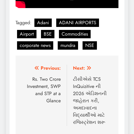
Tagged:
Adani
ADANI AIRPORTS
Airport
BSE
Commodities
corporate news
mundra
NSE
Post
Previous:
Next:
navigation
Rs. Two Crore
ટીસીએસે TCS
Investment, SWP
InQuizitive ની
and STP at a
2026 એડિશનની
Glance
જાહેરાત કરી,
અમદાવાદના
વિદ્યાર્થીઓ માટે
રજિસ્ટ્રેશન શરૂ