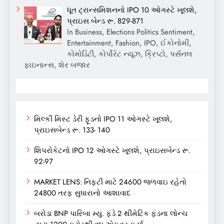
ધૂત ટ્રાન્સમિશનનો IPO 10 ઓગસ્ટે ખૂલશે,
પ્રાઇસ બેન્ડ રૂ. 829-871
In Business, Elections Politics Sentiment,
Entertainment, Fashion, IPO, ઈકોનોમી,
કોમોડિટી, કોર્પોરેટ ન્યૂઝ, ક્રિપ્ટો, પર્સનલ
ફાઇનાન્સ, શેર બજાર
મિલ્કી મિસ્ટ ડેરી ફૂડનો IPO 11 ઓગસ્ટે ખૂલશે,
પ્રાઇસબેન્ડ રૂ. 133- 140
શિપરોકેટનો IPO 12 ઓગસ્ટે ખૂલશે, પ્રાઇસબેન્ડ રૂ.
92-97
MARKET LENS: નિફ્ટી માટે 24600 જળવાઇ રહેતો
24800 તરફ સુધારાનો આશાવાદ
બરોડા BNP પારિબા મ્યુ. ફંડે 2 થીમેટિક ફંડના લોન્ચ