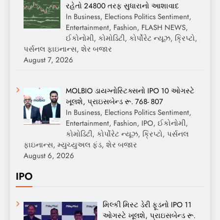
રહેતો 24800 તરફ સુધારાનો આશાવાદ
In Business, Elections Politics Sentiment,
Entertainment, Fashion, FLASH NEWS,
ઈકોનોમી, કોમોડિટી, કોર્પોરેટ ન્યૂઝ, ક્રિપ્ટો,
પર્સનલ ફાઇનાન્સ, શેર બજાર
August 7, 2026
MOLBIO ડાયગ્નોસ્ટિક્સનો IPO 10 ઓગસ્ટે
ખૂલશે, પ્રાઇસબેન્ડ રૂ. 768- 807
In Business, Elections Politics Sentiment,
Entertainment, Fashion, IPO, ઈકોનોમી,
કોમોડિટી, કોર્પોરેટ ન્યૂઝ, ક્રિપ્ટો, પર્સનલ
ફાઇનાન્સ, મ્યુચ્યુઅલ ફંડ, શેર બજાર
August 6, 2026
IPO
મિલ્કી મિસ્ટ ડેરી ફૂડનો IPO 11
ઓગસ્ટે ખૂલશે, પ્રાઇસબેન્ડ રૂ.