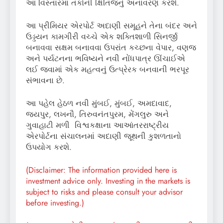
આ વિસ્તારમાં તકોની ક્ષિતિજનું અનાવરણ કરશે.
આ પ્રીમિયર એરપોર્ટ અદાણી સમૂહને તેના બંદર અને
ઉડ્ડયન કામગીરી વચ્ચે એક શક્તિશાળી સિનર્જી
બનાવવા સક્ષમ બનાવવા ઉપરાંત કચ્છના વેપાર, વણજ
અને પર્યટનના ભવિષ્યને નવી નોંધપાત્ર ઊંચાઈએ
લઈ જવામાં એક મહત્વનું ઉત્પ્રેરક બનવાની ભરપૂર
સંભાવના છે.
આ પહેલ હેઠળ નવી મુંબઈ, મુંબઈ, અમદાવાદ,
જયપુર, લખનૌ, તિરુવનંતપુરમ, મેંગલુરુ અને
ગુવાહાટી મળી વિશ્વકક્ષાના આઆંતરરાષ્ટ્રીય
એરપોર્ટના સંચાલનમાં અદાણી જૂથની કુશળતાનો
ઉપયોગ કરશે.
(Disclaimer: The information provided here is
investment advice only. Investing in the markets is
subject to risks and please consult your advisor
before investing.)