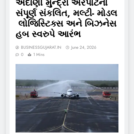
અદાણી મુન્દ્રા એરપોર્ટનો
સંપૂર્ણ સંકલિત, મલ્ટી- મોડલ
લોજિસ્ટિક્સ અને બિઝનેસ
હબ સ્વરુપે આરંભ
BUSINESSGUJARAT.IN
June 24, 2026
0
1 Mins