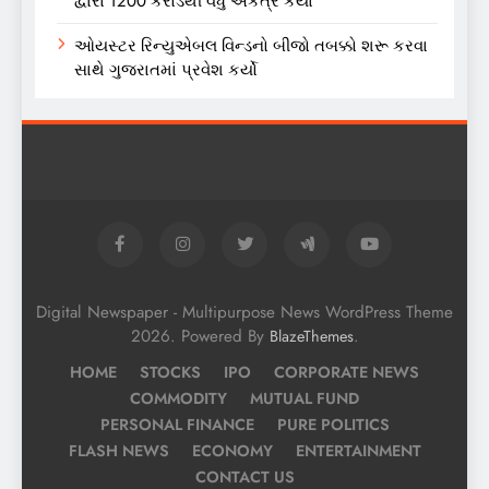
દ્વારા 1200 કરોડથી વધુ એકત્ર કર્યા
ઓયસ્ટર રિન્યુએબલ વિન્ડનો બીજો તબક્કો શરૂ કરવા
સાથે ગુજરાતમાં પ્રવેશ કર્યો
Digital Newspaper - Multipurpose News WordPress Theme
2026. Powered By
.
BlazeThemes
HOME
STOCKS
IPO
CORPORATE NEWS
COMMODITY
MUTUAL FUND
PERSONAL FINANCE
PURE POLITICS
FLASH NEWS
ECONOMY
ENTERTAINMENT
CONTACT US