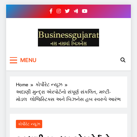
Skip
to
content
BUSINESS GUJARAT
નસ-નસ માં બિઝનેસ
MENU
Home
કોર્પોરેટ ન્યૂઝ
અદાણી મુન્દ્રા એરપોર્ટનો સંપૂર્ણ સંકલિત, મલ્ટી-
મોડલ લોજિસ્ટિક્સ અને બિઝનેસ હબ સ્વરુપે આરંભ
કોર્પોરેટ ન્યૂઝ