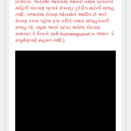
(સ્પષ્ટતા: અત્રેથી આપવામાં આવતી તમામ પ્રકારની
માહિતી કોઇપણ પ્રકારે રોકાણ/ ટ્રેડીંગ માટેની સલાહ
નથી. બજારોમાં રોકાણ જોખમોને આધીન છે અને
રોકાણ કરતા પહેલા કૃપા કરીને તમારા સલાહકારની
સલાહ લો. વધુમાં અત્રે પ્રગટ થયેલા કોઇપણ
સમાચાર કે વિગતો સાથે businessgujarat.in અંશતઃ કે
સંપુર્સણપણે સહમત નથી.)