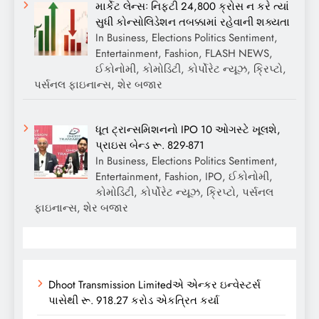
માર્કેટ લેન્સઃ નિફ્ટી 24,800 ક્રોસ ન કરે ત્યાં
સુધી કોન્સોલિડેશન તબક્કામાં રહેવાની શક્યતા
In Business, Elections Politics Sentiment,
Entertainment, Fashion, FLASH NEWS,
ઈકોનોમી, કોમોડિટી, કોર્પોરેટ ન્યૂઝ, ક્રિપ્ટો,
પર્સનલ ફાઇનાન્સ, શેર બજાર
ધૂત ટ્રાન્સમિશનનો IPO 10 ઓગસ્ટે ખૂલશે,
પ્રાઇસ બેન્ડ રૂ. 829-871
In Business, Elections Politics Sentiment,
Entertainment, Fashion, IPO, ઈકોનોમી,
કોમોડિટી, કોર્પોરેટ ન્યૂઝ, ક્રિપ્ટો, પર્સનલ
ફાઇનાન્સ, શેર બજાર
Dhoot Transmission Limitedએ એન્કર ઇન્વેસ્ટર્સ
પાસેથી રૂ. 918.27 કરોડ એકત્રિત કર્યા