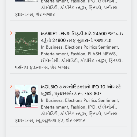
Entertainment, Fashion, IPO, ઈકોનોમી,
કોમોડિટી, કોર્પોરેટ ન્યૂઝ, ક્રિપ્ટો, પર્સનલ
ફાઇનાન્સ, શેર બજાર
MARKET LENS: નિફ્ટી માટે 24600 જળવાઇ
રહેતો 24800 તરફ સુધારાનો આશાવાદ
In Business, Elections Politics Sentiment,
Entertainment, Fashion, FLASH NEWS,
ઈકોનોમી, કોમોડિટી, કોર્પોરેટ ન્યૂઝ, ક્રિપ્ટો,
પર્સનલ ફાઇનાન્સ, શેર બજાર
MOLBIO ડાયગ્નોસ્ટિક્સનો IPO 10 ઓગસ્ટે
ખૂલશે, પ્રાઇસબેન્ડ રૂ. 768- 807
In Business, Elections Politics Sentiment,
Entertainment, Fashion, IPO, ઈકોનોમી,
કોમોડિટી, કોર્પોરેટ ન્યૂઝ, ક્રિપ્ટો, પર્સનલ
ફાઇનાન્સ, મ્યુચ્યુઅલ ફંડ, શેર બજાર