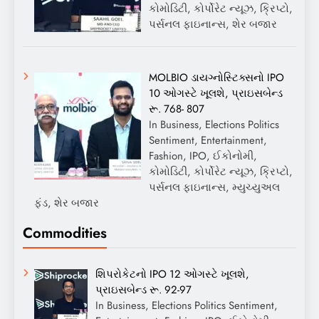
કોમોડિટી, કોર્પોરેટ ન્યૂઝ, ક્રિપ્ટો,
પર્સનલ ફાઇનાન્સ, શેર બજાર
MOLBIO ડાયગ્નોસ્ટિક્સનો IPO
10 ઓગસ્ટે ખૂલશે, પ્રાઇસબેન્ડ
રૂ. 768- 807
In Business, Elections Politics
Sentiment, Entertainment,
Fashion, IPO, ઈકોનોમી,
કોમોડિટી, કોર્પોરેટ ન્યૂઝ, ક્રિપ્ટો,
પર્સનલ ફાઇનાન્સ, મ્યુચ્યુઅલ
ફંડ, શેર બજાર
Commodities
શિપરોકેટનો IPO 12 ઓગસ્ટે ખૂલશે,
પ્રાઇસબેન્ડ રૂ. 92-97
In Business, Elections Politics Sentiment,