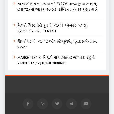
બિગબ્લોક કન્સ્ટ્રક્શન્સે FY27ની મજબૂત શરૂઆત;
Q1FY27માં આવક 40.5% વધીને રૂ. 79.14 કરોડ થઈ
મિલ્કી મિસ્ટ ડેરી ફૂડનો IPO 11 ઓગસ્ટે ખૂલશે,
પ્રાઇસબેન્ડ રૂ. 133- 140
શિપરોકેટનો IPO 12 ઓગસ્ટે ખૂલશે, પ્રાઇસબેન્ડ રૂ.
92-97
MARKET LENS: નિફ્ટી માટે 24600 જળવાઇ રહેતો
24800 તરફ સુધારાનો આશાવાદ