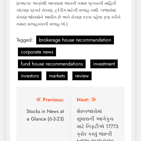
(સ્પષ્ટતા: અત્રેથી આપવામાં આવતી તમામ પ્રકારની માહિતી
કોઇપણ પ્રકારે રોકાણ, ટ્રેડીંગ માટેની સલાહ નથી. બજારોમાં
રોકાણ જોખમોને આધીન છે અને રોકાણ કરતા પહેલા કૃપા કરીને
તમારા સલાહકારની સલાહ લો.)
Tagged:
brokerage house recommandation
corporate news
fund house recommendations
investment
investors
markets
review
Post
Previous:
Next:
navigation
Stocks in News at
શેરબજારોમાં
a Glance (6-3-23)
સુધારાની આગેકૂચ
માટે નિફ્ટીએ 17773
ક્રોર કરવું જરૂરી