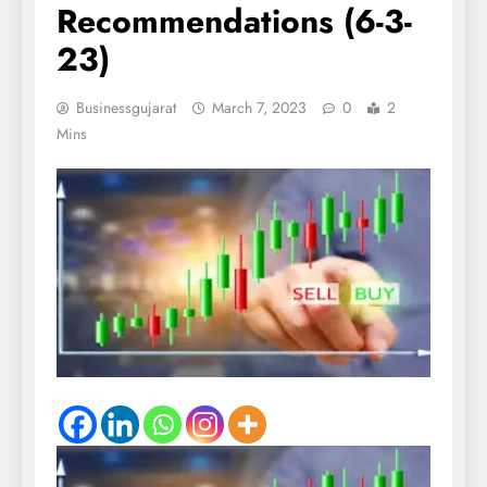
Recommendations (6-3-
23)
Businessgujarat
March 7, 2023
0
2
Mins