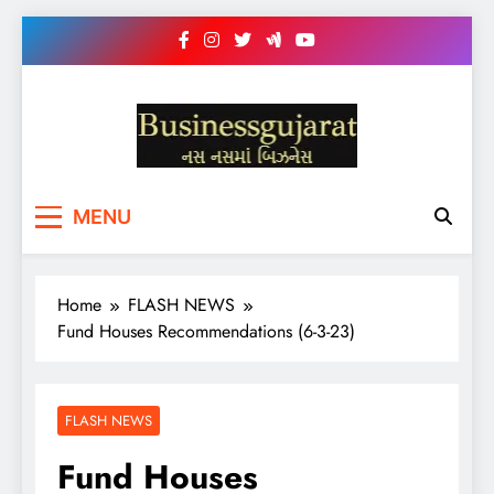
Skip
to
content
BUSINESS GUJARAT
નસ-નસ માં બિઝનેસ
MENU
Home
FLASH NEWS
Fund Houses Recommendations (6-3-23)
FLASH NEWS
Fund Houses