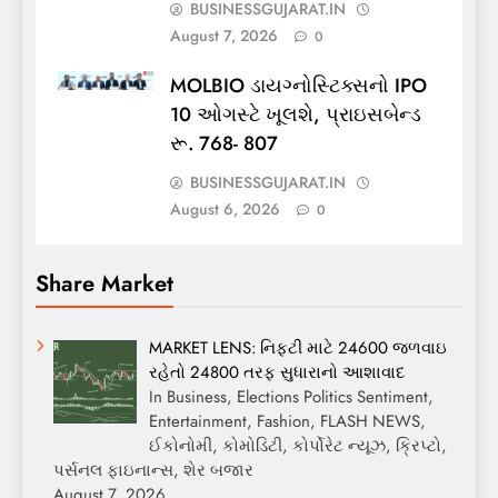
BUSINESSGUJARAT.IN
August 7, 2026
0
MOLBIO ડાયગ્નોસ્ટિક્સનો IPO
10 ઓગસ્ટે ખૂલશે, પ્રાઇસબેન્ડ
રૂ. 768- 807
BUSINESSGUJARAT.IN
August 6, 2026
0
Share Market
MARKET LENS: નિફ્ટી માટે 24600 જળવાઇ
રહેતો 24800 તરફ સુધારાનો આશાવાદ
In Business, Elections Politics Sentiment,
Entertainment, Fashion, FLASH NEWS,
ઈકોનોમી, કોમોડિટી, કોર્પોરેટ ન્યૂઝ, ક્રિપ્ટો,
પર્સનલ ફાઇનાન્સ, શેર બજાર
August 7, 2026