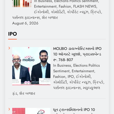
In Business, Elections Politics Sentiment,
Entertainment, Fashion, FLASH NEWS,
ઈકોનોમી, કોમોડિટી, કોર્પોરેટ ન્યૂઝ, ક્રિપ્ટો,
પર્સનલ ફાઇનાન્સ, શેર બજાર
August 6, 2026
IPO
MOLBIO ડાયગ્નોસ્ટિક્સનો IPO
10 ઓગસ્ટે ખૂલશે, પ્રાઇસબેન્ડ
રૂ. 768- 807
In Business, Elections Politics
Sentiment, Entertainment,
Fashion, IPO, ઈકોનોમી,
કોમોડિટી, કોર્પોરેટ ન્યૂઝ, ક્રિપ્ટો,
પર્સનલ ફાઇનાન્સ, મ્યુચ્યુઅલ
ફંડ, શેર બજાર
ધૂત ટ્રાન્સમિશનનો IPO 10