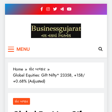
Skip
to
content
BUSINESS GUJARAT
નસ-નસ માં બિઝનેસ
MENU
Home
શેર બજાર
Global Equities: Gift Nifty* 23358, +158/
+0.68% (Adjusted)
શેર બજાર