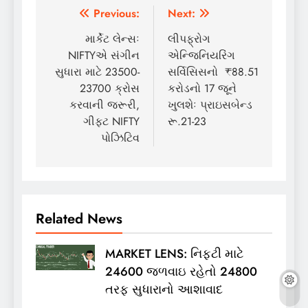
Post
Previous:
Next:
navigation
માર્કેટ લેન્સઃ
લીપફ્રોગ
NIFTYએ સંગીન
એન્જિનિયરિંગ
સુધારા માટે 23500-
સર્વિસિસનો ₹88.51
23700 ક્રોસ
કરોડનો 17 જૂને
કરવાની જરૂરી,
ખુલશેઃ પ્રાઇસબેન્ડ
ગીફ્ટ NIFTY
રૂ.21-23
પોઝિટિવ
Related News
MARKET LENS: નિફ્ટી માટે
24600 જળવાઇ રહેતો 24800
તરફ સુધારાનો આશાવાદ