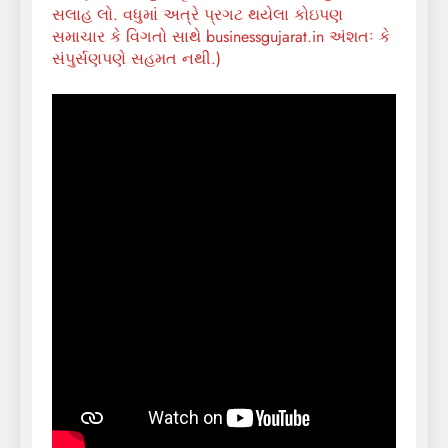
સલાહ લો. વધુમાં અત્રે પ્રગટ થયેલા કોઇપણ
સમાચાર કે વિગતો સાથે businessgujarat.in અંશતઃ કે
સંપુર્સણપણે સહમત નથી.)