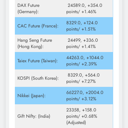
DAX Future
24589.0, +354.0
(Germany):
points/ +1.46%
8329.0, +124.0
CAC Future (France):
points/ +1.51%
Hang Seng Future
24499, +336.0
(Hong Kong):
points/ +1.41%
44263.0, +1044.0
Taiex Future (Taiwan):
points/ +2.39%
8329.0, +564.0
KOSPI (South Korea):
points/ +7.27%
66227.0, +2004.0
Nikkei (Japan):
points/ +3.12%
23358, +158.0
Gift Nifty: (India)
points/ +0.68%
(Adjusted)