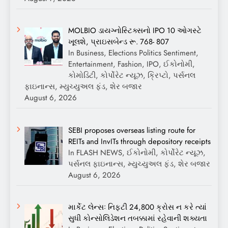
MOLBIO ડાયગ્નોસ્ટિક્સનો IPO 10 ઓગસ્ટે
ખૂલશે, પ્રાઇસબેન્ડ રૂ. 768- 807
In Business, Elections Politics Sentiment,
Entertainment, Fashion, IPO, ઈકોનોમી,
કોમોડિટી, કોર્પોરેટ ન્યૂઝ, ક્રિપ્ટો, પર્સનલ
ફાઇનાન્સ, મ્યુચ્યુઅલ ફંડ, શેર બજાર
August 6, 2026
SEBI proposes overseas listing route for
REITs and InvITs through depository receipts
In FLASH NEWS, ઈકોનોમી, કોર્પોરેટ ન્યૂઝ,
પર્સનલ ફાઇનાન્સ, મ્યુચ્યુઅલ ફંડ, શેર બજાર
August 6, 2026
માર્કેટ લેન્સઃ નિફ્ટી 24,800 ક્રોસ ન કરે ત્યાં
સુધી કોન્સોલિડેશન તબક્કામાં રહેવાની શક્યતા