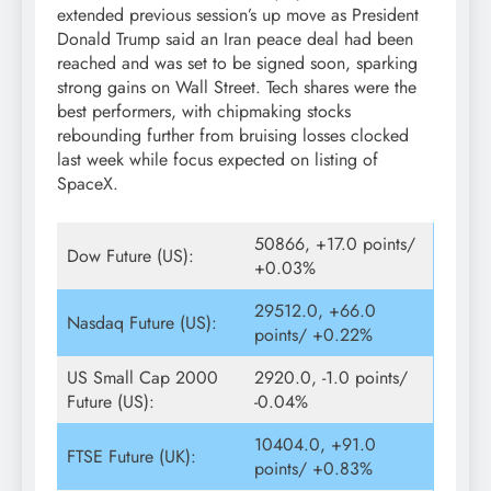
extended previous session’s up move as President
Donald Trump said an Iran peace deal had been
reached and was set to be signed soon, sparking
strong gains on Wall Street. Tech shares were the
best performers, with chipmaking stocks
rebounding further from bruising losses clocked
last week while focus expected on listing of
SpaceX.
50866, +17.0 points/
Dow Future (US):
+0.03%
29512.0, +66.0
Nasdaq Future (US):
points/ +0.22%
US Small Cap 2000
2920.0, -1.0 points/
Future (US):
-0.04%
10404.0, +91.0
FTSE Future (UK):
points/ +0.83%