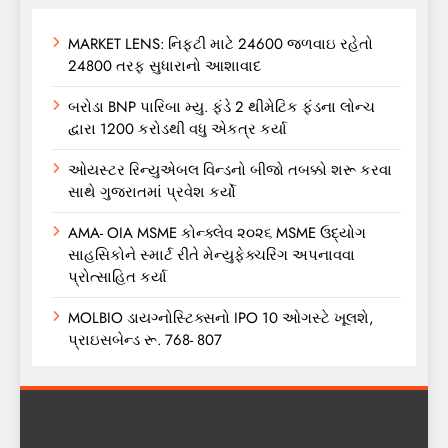
MARKET LENS: નિફ્ટી માટે 24600 જળવાઇ રહેતો
24800 તરફ સુધારાનો આશાવાદ
બરોડા BNP પારિબા મ્યુ. ફંડે 2 થીમેટિક ફંડના લોન્ચ
દ્વારા 1200 કરોડથી વધુ એકત્ર કર્યા
ઓયસ્ટર રિન્યુએબલ વિન્ડનો બીજો તબક્કો શરૂ કરવા
સાથે ગુજરાતમાં પ્રવેશ કર્યો
AMA- OIA MSME કોન્ક્લેવ ૨૦૨૬ MSME ઉદ્યોગ
સાહસિકોને સ્માર્ટ રીતે મેન્યુફેક્ચરિંગ અપનાવવા
પ્રોત્સાહિત કર્યા
MOLBIO ડાયગ્નોસ્ટિક્સનો IPO 10 ઓગસ્ટે ખૂલશે,
પ્રાઇસબેન્ડ રૂ. 768- 807