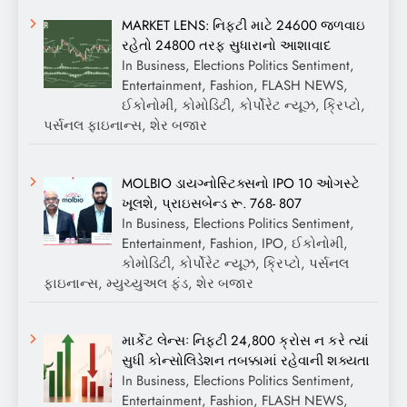
MARKET LENS: નિફ્ટી માટે 24600 જળવાઇ
રહેતો 24800 તરફ સુધારાનો આશાવાદ
In Business, Elections Politics Sentiment,
Entertainment, Fashion, FLASH NEWS,
ઈકોનોમી, કોમોડિટી, કોર્પોરેટ ન્યૂઝ, ક્રિપ્ટો,
પર્સનલ ફાઇનાન્સ, શેર બજાર
MOLBIO ડાયગ્નોસ્ટિક્સનો IPO 10 ઓગસ્ટે
ખૂલશે, પ્રાઇસબેન્ડ રૂ. 768- 807
In Business, Elections Politics Sentiment,
Entertainment, Fashion, IPO, ઈકોનોમી,
કોમોડિટી, કોર્પોરેટ ન્યૂઝ, ક્રિપ્ટો, પર્સનલ
ફાઇનાન્સ, મ્યુચ્યુઅલ ફંડ, શેર બજાર
માર્કેટ લેન્સઃ નિફ્ટી 24,800 ક્રોસ ન કરે ત્યાં
સુધી કોન્સોલિડેશન તબક્કામાં રહેવાની શક્યતા
In Business, Elections Politics Sentiment,
Entertainment, Fashion, FLASH NEWS,