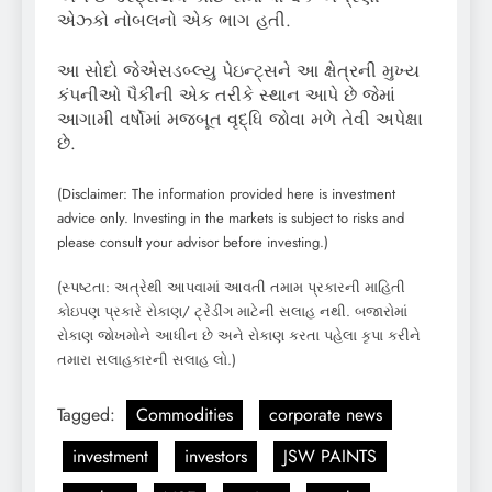
એઝ્કો નોબલનો એક ભાગ હતી.
આ સોદો જેએસડબ્લ્યુ પેઇન્ટ્સને આ ક્ષેત્રની મુખ્ય
કંપનીઓ પૈકીની એક તરીકે સ્થાન આપે છે જેમાં
આગામી વર્ષોમાં મજબૂત વૃદ્ધિ જોવા મળે તેવી અપેક્ષા
છે.
(Disclaimer: The information provided here is investment
advice only. Investing in the markets is subject to risks and
please consult your advisor before investing.)
(સ્પષ્ટતા: અત્રેથી આપવામાં આવતી તમામ પ્રકારની માહિતી
કોઇપણ પ્રકારે રોકાણ/ ટ્રેડીંગ માટેની સલાહ નથી. બજારોમાં
રોકાણ જોખમોને આધીન છે અને રોકાણ કરતા પહેલા કૃપા કરીને
તમારા સલાહકારની સલાહ લો.)
Tagged:
Commodities
corporate news
investment
investors
JSW PAINTS