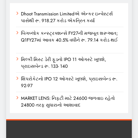
Dhoot Transmission Limitedએ એન્કર ઇન્વેસ્ટર્સ
પાસેથી રૂ. 918.27 કરોડ એકત્રિત કર્યા
બિગબ્લોક કન્સ્ટ્રક્શન્સે FY27ની મજબૂત શરૂઆત;
Q1FY27માં આવક 40.5% વધીને રૂ. 79.14 કરોડ થઈ
મિલ્કી મિસ્ટ ડેરી ફૂડનો IPO 11 ઓગસ્ટે ખૂલશે,
પ્રાઇસબેન્ડ રૂ. 133- 140
શિપરોકેટનો IPO 12 ઓગસ્ટે ખૂલશે, પ્રાઇસબેન્ડ રૂ.
92-97
MARKET LENS: નિફ્ટી માટે 24600 જળવાઇ રહેતો
24800 તરફ સુધારાનો આશાવાદ