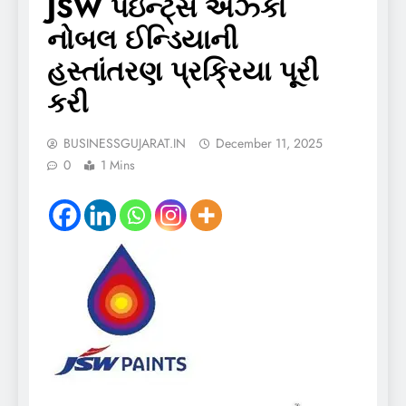
JSW પેઇન્ટ્સે એઝ્કો
નોબલ ઈન્ડિયાની
હસ્તાંતરણ પ્રક્રિયા પૂરી
કરી
BUSINESSGUJARAT.IN
December 11, 2025
0
1 Mins