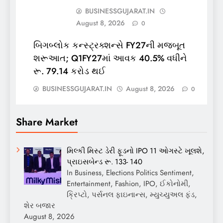
BUSINESSGUJARAT.IN
August 8, 2026
0
બિગબ્લોક કન્સ્ટ્રક્શન્સે FY27ની મજબૂત
શરૂઆત; Q1FY27માં આવક 40.5% વધીને
રૂ. 79.14 કરોડ થઈ
BUSINESSGUJARAT.IN
August 8, 2026
0
Share Market
મિલ્કી મિસ્ટ ડેરી ફૂડનો IPO 11 ઓગસ્ટે ખૂલશે,
પ્રાઇસબેન્ડ રૂ. 133- 140
In Business, Elections Politics Sentiment,
Entertainment, Fashion, IPO, ઈકોનોમી,
ક્રિપ્ટો, પર્સનલ ફાઇનાન્સ, મ્યુચ્યુઅલ ફંડ,
શેર બજાર
August 8, 2026