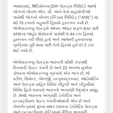
અમદાવાદ
, 11
ડિસેમ્બર:JSW પેઇન્ટ્સ લિમિટેડે આજે ​
એઝ્કો નોબલ એન. વી. અને તેના સહયોગીઓ
પાસેથી એઝ્કો નોબલ ઈન્ડિયા લિમિટેડ (“ANIL”) માં
60.76 ટકાનો બહુમતી હિસ્સો હસ્તગત કર્યો છે.
જેએસડબ્લ્યુ પેઇન્ટ્સે ઓપન ઓફર સફળ થયા પછી
ANILના જાહેર શેરધારકો પાસેથી 0.44 ટકા હિસ્સો
હસ્તગત કરી લીધો હતો અને આજની હસ્તાંતરણ
પ્રક્રિયા પૂરી થયા પછી તેનો હિસ્સો હવે 61.2 ટકા
થઈ ગયો છે.
જેએસડબ્લ્યુ પેઇન્ટ્સ ભારતની સૌથી ઝડપથી
વિકસતી પેઇન્ટ કંપની છે અને 23 અબજ યુએસ
ડોલરના જેએસડબ્લ્યુ ગ્રુપનો એક ભાગ છે, જે
સ્ટીલ, સિમેન્ટ, એનર્જી, ઇન્ફ્રાસ્ટ્રક્ચર, ઓટોમોટિવ
અને પેઇન્ટ્સ સહિત વિવિધ બીટુબી અને બીટુસીમાં
વિવિધ હિતો ધરાવતો ભારતનો અગ્રણી ઉદ્યોગ સમૂહ
છે. ANIL ભારતના અગ્રણી ડેકોરેટિવ અને
ઇન્ડસ્ટ્રીયલ પેઇન્ટ કંપનીઓમાંની એક છે અને
નેધરલેન્ડ્સમાં મુખ્ય મથક ધરાવતા ડેકોરેટિવ પેઇન્ટ્સ
અને ઇન્ડસ્ટ્રીયલ કોટિંગ્સમાં વૈશ્વિક અગ્રણી