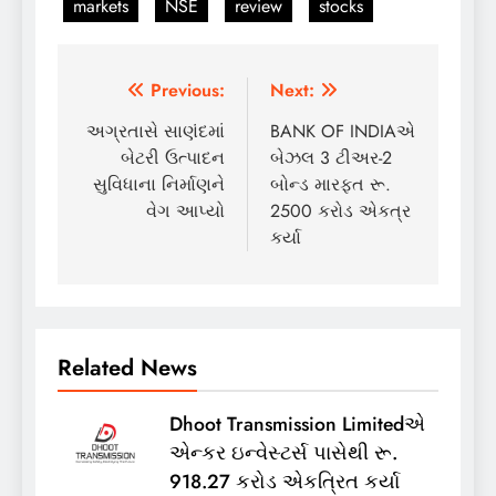
markets
NSE
review
stocks
Post
Previous:
Next:
navigation
અગ્રતાસે સાણંદમાં
BANK OF INDIAએ
બેટરી ઉત્પાદન
બેઝલ 3 ટીઅર-2
સુવિધાના નિર્માણને
બોન્ડ મારફત રૂ.
વેગ આપ્યો
2500 કરોડ એકત્ર
કર્યા
Related News
Dhoot Transmission Limitedએ
એન્કર ઇન્વેસ્ટર્સ પાસેથી રૂ.
918.27 કરોડ એકત્રિત કર્યા