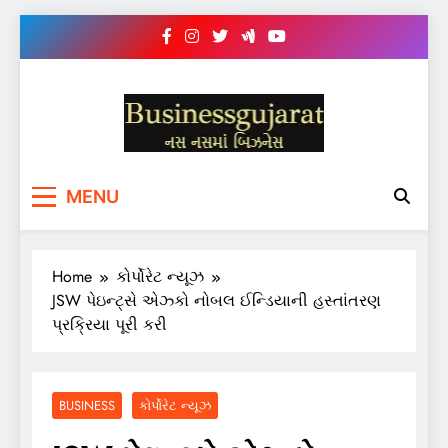
Skip
to
content
BUSINESS GUJARAT
નસ-નસ માં બિઝનેસ
MENU
Home
કોર્પોરેટ ન્યૂઝ
JSW પેઇન્ટ્સે એઝ્કો નોબલ ઈન્ડિયાની હસ્તાંતરણ
પ્રક્રિયા પૂરી કરી
BUSINESS
કોર્પોરેટ ન્યૂઝ