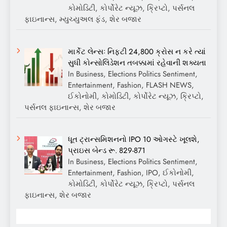
કોમોડિટી, કોર્પોરેટ ન્યૂઝ, ક્રિપ્ટો, પર્સનલ
ફાઇનાન્સ, મ્યુચ્યુઅલ ફંડ, શેર બજાર
માર્કેટ લેન્સઃ નિફ્ટી 24,800 ક્રોસ ન કરે ત્યાં
સુધી કોન્સોલિડેશન તબક્કામાં રહેવાની શક્યતા
In Business, Elections Politics Sentiment,
Entertainment, Fashion, FLASH NEWS,
ઈકોનોમી, કોમોડિટી, કોર્પોરેટ ન્યૂઝ, ક્રિપ્ટો,
પર્સનલ ફાઇનાન્સ, શેર બજાર
ધૂત ટ્રાન્સમિશનનો IPO 10 ઓગસ્ટે ખૂલશે,
પ્રાઇસ બેન્ડ રૂ. 829-871
In Business, Elections Politics Sentiment,
Entertainment, Fashion, IPO, ઈકોનોમી,
કોમોડિટી, કોર્પોરેટ ન્યૂઝ, ક્રિપ્ટો, પર્સનલ
ફાઇનાન્સ, શેર બજાર