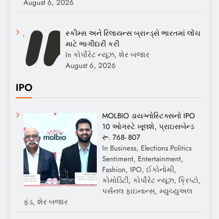
August 6, 2026
સ્કીમ્સ અને રિલાયન્સ બ્રાન્ડ્સે ભારતમાં લોંચ
માટે ભાગીદારી કરી
In કોર્પોરેટ ન્યૂઝ, શેર બજાર
August 6, 2026
IPO
MOLBIO ડાયગ્નોસ્ટિક્સનો IPO
10 ઓગસ્ટે ખૂલશે, પ્રાઇસબેન્ડ
રૂ. 768- 807
In Business, Elections Politics
Sentiment, Entertainment,
Fashion, IPO, ઈકોનોમી,
કોમોડિટી, કોર્પોરેટ ન્યૂઝ, ક્રિપ્ટો,
પર્સનલ ફાઇનાન્સ, મ્યુચ્યુઅલ
ફંડ, શેર બજાર