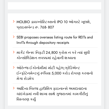
MOLBIO ડાયગ્નોસ્ટિક્સનો IPO 10 ઓગસ્ટે ખૂલશે,
પ્રાઇસબેન્ડ રૂ. 768- 807
SEBI proposes overseas listing route for REITs and
InvITs through depository receipts
માર્કેટ લેન્સઃ નિફ્ટી 24,800 ક્રોસ ન કરે ત્યાં સુધી
કોન્સોલિડેશન તબક્કામાં રહેવાની શક્યતા
ઓરેન્જ ઈકોનોમીમાં મોટી પહેલ;ગ્રેડિએન્ટ
ઈન્ફોટેનમેન્ટનું રૂપિયા 5,000 કરોડ રોકાણ કરવાનો
મેગા રોડમેપ
આદિત્ય બિરલા હાઉસિંગ ફાઇનાન્સે અમદાવાદના
ચાંદખેડામાં નવી શાખા સાથે ગુજરાતમાં કામગીરીનું
વિસ્તરણ કર્યું