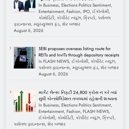
In Business, Elections Politics Sentiment,
Entertainment, Fashion, IPO, ઈકોનોમી,
કોમોડિટી, કોર્પોરેટ ન્યૂઝ, ક્રિપ્ટો, પર્સનલ
ફાઇનાન્સ, મ્યુચ્યુઅલ ફંડ, શેર બજાર
August 6, 2026
SEBI proposes overseas listing route for
REITs and InvITs through depository receipts
In FLASH NEWS, ઈકોનોમી, કોર્પોરેટ ન્યૂઝ,
પર્સનલ ફાઇનાન્સ, મ્યુચ્યુઅલ ફંડ, શેર બજાર
August 6, 2026
માર્કેટ લેન્સઃ નિફ્ટી 24,800 ક્રોસ ન કરે ત્યાં
સુધી કોન્સોલિડેશન તબક્કામાં રહેવાની શક્યતા
In Business, Elections Politics Sentiment,
Entertainment, Fashion, FLASH NEWS,
ઈકોનોમી, કોમોડિટી, કોર્પોરેટ ન્યૂઝ, ક્રિપ્ટો,
પર્સનલ ફાઇનાન્સ, શેર બજાર