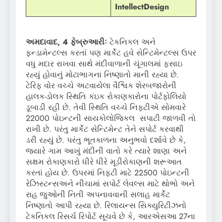
IntellectDesign
અમદાવાદ, 4 ફેબ્રુઆરીઃ
ટેકનિકલ અને
ફન્ડામેન્ટલ્સ કરતાં પણ માર્કેટ હવે સેન્ટિમેન્ટલ્સ ઉપર
વધુ મદાર રાખવા સાથે મંદીવાળાની ચૂંગાલમાં ફસાઇ
રહ્યું હોવાનું મોટાભાગના નિષ્ણાતો માની રહ્યા છે.
ટેરિફ વોર વચ્ચે અટવાયેલા વૈશ્વિક શેરબજારોની
હાલક-ડોલક સ્થિતિ કંઇક રોકાણકારોના પોર્ટફોલિયો
ડૂબાડી રહી છે. તેવી સ્થિતિ વચ્ચે નિફ્ટીએ સોમવારે
22000 પોઇન્ટની સાયકોલોજિકલ સપાટી જાળવી તો
રાખી છે. પરંતુ માર્કેટ સેન્ટિમેન્ટ તેને સપોર્ટ કરવાથી
ડરી રહ્યું છે. પરંતુ ભૂતકાળના અનુભવો દર્શાવે છે કે,
જ્યારે ગામ આખું મંદીની વાતો કરે ત્યારે શાણા અને
સક્ષમ રોકાણકારો ધીરે ધીરે મૂડીરોકાણની શરૂઆત
કરતાં હોય છે. ઉપરમાં નિફ્ટી માટે 22500 પોઇન્ટની
રેઝિસ્ટન્સઅને નીચામાં સપોર્ટ લેવલ્સ માટે થોભો અને
રાહ જુઓની નિતી અપનાવવાની સલાહ માર્કેટ
નિષ્ણાતો આપી રહ્યા છે. રિલાયન્સ સિક્યુરિટીઝનો
ટેકનિકલ રિસર્ચ રિપોર્ટ સૂચવે છે કે, આરએસઆ 27ના