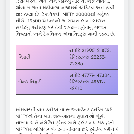
ડિસેમ્બરના અંત અને જાન્યુઆરીની શરૂઆતમાં,
લાંબા ગાળાના મંદીવાળા બજારમાં એક્ટિવ અને હાવી
થઇ રહ્યા છે. ટેકનિકલી NIFTY 20000થી સહેજ
નીચે, 19500 પોઇન્ટની આસપાસ લાંબા ગાળાના
સપોર્ટનું પરીક્ષણ કરે તેવી શક્યતા હોવાનું બજાર
નિષ્ણાતો અને ટેકનિકલ એનાલિસ્ટ્સ માની રહ્યા છે.
સપોર્ટ 21995- 21872,
નિફ્ટી
રેઝિસ્ટન્સ 22252-
22385
સપોર્ટ 47779- 47334,
બેન્ક નિફ્ટી
રેઝિસ્ટન્સ 48512-
48910
સોમવારની વાત કરીએ તો રેન્જબાઉન્ડ ટ્રેડિંગ પછી
NIFTYએ તેના બધા શરૂઆતના સુધારાઓ ભૂંસી
નાખ્યા અને નેગેટિવ ટ્રેન્ડ સાથે ફ્લેટ બંધ થય હતો.
NIFTYમાં બોલિંગર બેન્ડના નીચલા છેડે ટ્રેડિંગ કરીને 9