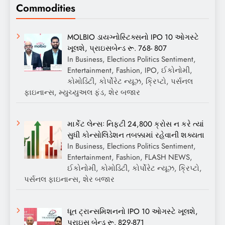
Commodities
MOLBIO ડાયગ્નોસ્ટિક્સનો IPO 10 ઓગસ્ટે
ખૂલશે, પ્રાઇસબેન્ડ રૂ. 768- 807
In Business, Elections Politics Sentiment,
Entertainment, Fashion, IPO, ઈકોનોમી,
કોમોડિટી, કોર્પોરેટ ન્યૂઝ, ક્રિપ્ટો, પર્સનલ
ફાઇનાન્સ, મ્યુચ્યુઅલ ફંડ, શેર બજાર
માર્કેટ લેન્સઃ નિફ્ટી 24,800 ક્રોસ ન કરે ત્યાં
સુધી કોન્સોલિડેશન તબક્કામાં રહેવાની શક્યતા
In Business, Elections Politics Sentiment,
Entertainment, Fashion, FLASH NEWS,
ઈકોનોમી, કોમોડિટી, કોર્પોરેટ ન્યૂઝ, ક્રિપ્ટો,
પર્સનલ ફાઇનાન્સ, શેર બજાર
ધૂત ટ્રાન્સમિશનનો IPO 10 ઓગસ્ટે ખૂલશે,
પ્રાઇસ બેન્ડ રૂ. 829-871