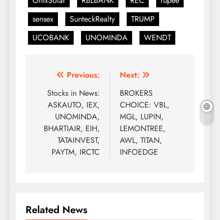
OnixSolar
RBLBANK
REC
rupee
sensex
SunteckRealty
TRUMP
UCOBANK
UNOMINDA
WENDT
Post
Previous:
Next:
navigation
Stocks in News:
BROKERS
ASKAUTO, IEX,
CHOICE: VBL,
UNOMINDA,
MGL, LUPIN,
BHARTIAIR, EIH,
LEMONTREE,
TATAINVEST,
AWL, TITAN,
PAYTM, IRCTC
INFOEDGE
Related News