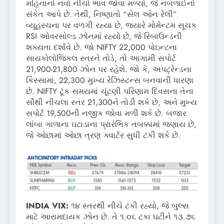
મહિનાનો નવો નીચો ભાવ જોવા મળ્યો, જે નબળાઈનો
સંકેત આપે છે. તેથી, નિષ્ણાતો “સેલ ઓન રેલી”
વ્યૂહરચના પર વળગી રહ્યા છે, જ્યારે મોમેન્ટમ સૂચક
RSI ઓવરસોલ્ડ ઝોનમાં રહ્યો છે, જે રિબાઉન્ડની
શક્યતા દર્શાવે છે. જો NIFTY 22,000 પોઇન્ટના
સાયકોલોજિકલ સ્તરને તોડે, તો આગામી સપોર્ટ
21,900-21,800 ઝોન પર રહેશે. જો કે, અપટ્રેન્ડના
કિસ્સામાં, 22,300 મુખ્ય રેઝિસ્ટન્સ બનવાની ધારણા
છે. NIFTY ટૂંક સમયમાં ચૂંટણી પરિણામ દિવસના તેના
સૌથી નીચલા સ્તર 21,300ને તોડી શકે છે, અને મુખ્ય
સપોર્ટ 19,500ની નજીક જોવા મળી શકે છે. બજાર
લાંબા ગાળાના ઘટાડાના પ્રારંભિક તબક્કામાં જણાય છે,
જે ઓછામાં ઓછા ત્રણ ક્વાર્ટર સુધી ટકી શકે છે.
INDIA VIX:
૧૪ સ્તરથી નીચે ટકી રહ્યો, જે બુલ્સ
માટે આરામદાયક ઝોન છે. તે ૧.૦૬ ટકા ઘટીને ૧૩.૭૬