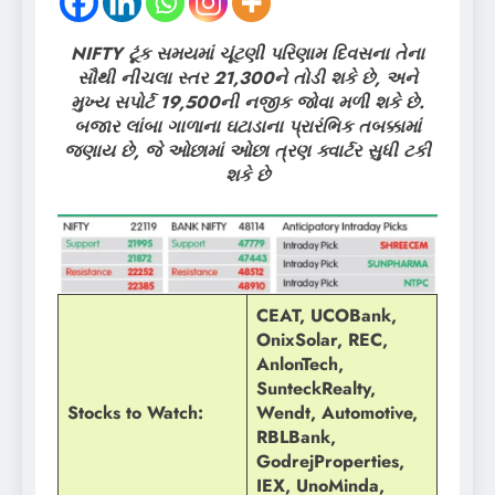
NIFTY ટૂંક સમયમાં ચૂંટણી પરિણામ દિવસના તેના
સૌથી નીચલા સ્તર 21,300ને તોડી શકે છે, અને
મુખ્ય સપોર્ટ 19,500ની નજીક જોવા મળી શકે છે.
બજાર લાંબા ગાળાના ઘટાડાના પ્રારંભિક તબક્કામાં
જણાય છે, જે ઓછામાં ઓછા ત્રણ ક્વાર્ટર સુધી ટકી
શકે છે
CEAT, UCOBank,
OnixSolar, REC,
AnlonTech,
SunteckRealty,
Stocks to Watch:
Wendt, Automotive,
RBLBank,
GodrejProperties,
IEX, UnoMinda,