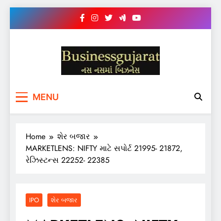
Skip
to
content
BUSINESS GUJARAT
નસ-નસ માં બિઝનેસ
MENU
Home
શેર બજાર
MARKETLENS: NIFTY માટે સપોર્ટ 21995- 21872,
રેઝિસ્ટન્સ 22252- 22385
IPO
શેર બજાર