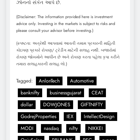
ઝોનનો સંકેત આપે છે.
(Disclaimer: The information provided here is investment
advice only. Investing in the markets is subject to risks and
please consult your advisor before investing.)
(સ્પષ્ટતા: અત્રેથી આપવામાં આવતી તમામ પ્રકારની માહિતી
કોઇપણ પ્રકારે રોકાણ/ ટ્રેડીંગ માટેની સલાહ નથી. બજારોમાં
રોકાણ જોખમોને આધીન છે અને રોકાણ કરતા પહેલા કૃપા કરીને
તમારા સલાહકારની સલાહ લો.)
Tagged:
AnlonTech
Automotive
banknifty
businessgujarat
CEAT
dollar
DOWJONES
GIFTNIFTY
GodrejProperties
IEX
IntellectDesign
MODI
nasdaq
nifty
NIKKEI