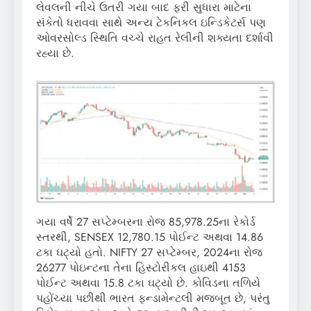
લેવલની નીચે ઉતરી ગયા બાદ ફરી સુધારા માટેના
સંકેતો ધરાવવા સાથે અન્ય ટેકનિકલ ઇન્ડિકેટર્સ પણ
ઓવરસોલ્ડ સ્થિતિ વચ્ચે રાહત રેલીની શક્યતા દર્શાવી
રહ્યા છે.
ગયા વર્ષે 27 સપ્ટેમ્બરના રોજ 85,978.25ના રેકોર્ડ
સ્તરથી, SENSEX 12,780.15 પોઈન્ટ અથવા 14.86
ટકા ઘટ્યો હતો. NIFTY 27 સપ્ટેમ્બર, 2024ના રોજ
26277 પોઇન્ટના તેના હિસ્ટોરીકલ હાઇથી 4153
પોઈન્ટ અથવા 15.8 ટકા ઘટ્યો છે. કોવિડના તળિયે
પહોંચ્યા પછીથી ભારત ફન્ડામેન્ટલી મજબૂત છે, પરંતુ