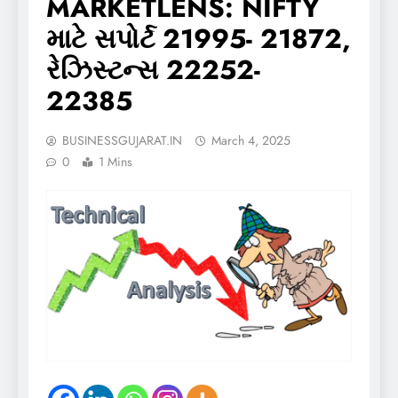
MARKETLENS: NIFTY
માટે સપોર્ટ 21995- 21872,
રેઝિસ્ટન્સ 22252-
22385
BUSINESSGUJARAT.IN
March 4, 2025
0
1 Mins