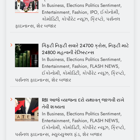
In Business, Elections Politics Sentiment,
Entertainment, Fashion, IPO, ઈકોનોમી,
કોમોડિટી, કોર્પોરેટ ન્યૂઝ, ક્રિપ્ટો, પર્સનલ
ફાઇનાન્સ, શેર બજાર
ગિફ્ટી નિફ્ટી સવારે 24700 ક્રોસ, નિફ્ટી માટે
24800 મહત્વની રેઝિસ્ટન્સ
In Business, Elections Politics Sentiment,
Entertainment, Fashion, FLASH NEWS,
ઈકોનોમી, કોમોડિટી, કોર્પોરેટ ન્યૂઝ, ક્રિપ્ટો,
પર્સનલ ફાઇનાન્સ, શેર બજાર
RBI આજે વ્યાજના દરો યથાવત્ જાળવી રાખે
તેવી શક્યતા
In Business, Elections Politics Sentiment,
Entertainment, Fashion, FLASH NEWS,
ઈકોનોમી, કોમોડિટી, કોર્પોરેટ ન્યૂઝ, ક્રિપ્ટો,
પર્સનલ ફાઇનાન્સ, મ્યુચ્યુઅલ ફંડ, શેર બજાર