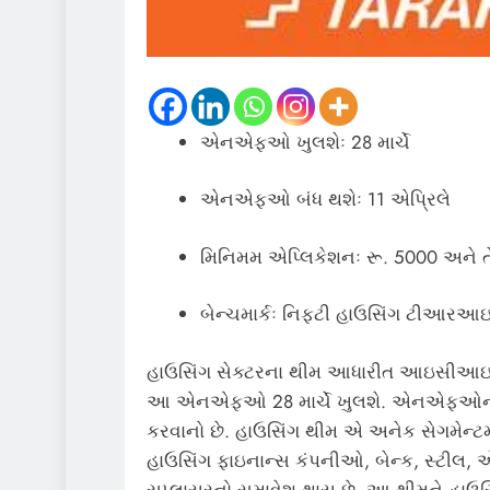
એનએફઓ ખુલશેઃ 28 માર્ચે
એનએફઓ બંધ થશેઃ 11 એપ્રિલે
મિનિમમ એપ્લિકેશનઃ રૂ. 5000 અને તેન
બેન્ચમાર્કઃ નિફ્ટી હાઉસિંગ ટીઆરઆ
હાઉસિંગ સેક્ટરના થીમ આધારીત આઇસીઆઇ
આ એનએફઓ 28 માર્ચે ખુલશે. એનએફઓનો હેત
કરવાનો છે. હાઉસિંગ થીમ એ અનેક સેગમેન્ટમાં 
હાઉસિંગ ફાઇનાન્સ કંપનીઓ, બેન્ક, સ્
સપ્લાયરનો સમાવેશ થાય છે. આ થીમને હાઉસિં