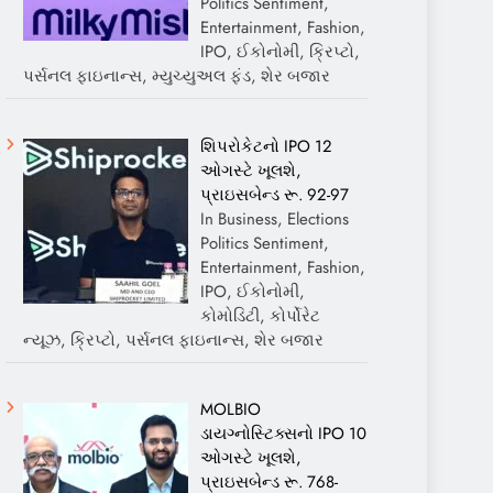
Politics Sentiment,
Entertainment, Fashion,
IPO, ઈકોનોમી, ક્રિપ્ટો,
પર્સનલ ફાઇનાન્સ, મ્યુચ્યુઅલ ફંડ, શેર બજાર
શિપરોકેટનો IPO 12
ઓગસ્ટે ખૂલશે,
પ્રાઇસબેન્ડ રૂ. 92-97
In Business, Elections
Politics Sentiment,
Entertainment, Fashion,
IPO, ઈકોનોમી,
કોમોડિટી, કોર્પોરેટ
ન્યૂઝ, ક્રિપ્ટો, પર્સનલ ફાઇનાન્સ, શેર બજાર
MOLBIO
ડાયગ્નોસ્ટિક્સનો IPO 10
ઓગસ્ટે ખૂલશે,
પ્રાઇસબેન્ડ રૂ. 768-