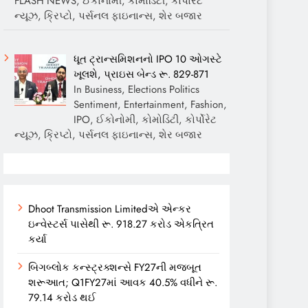
FLASH NEWS, ઈકોનોમી, કોમોડિટી, કોર્પોરેટ
ન્યૂઝ, ક્રિપ્ટો, પર્સનલ ફાઇનાન્સ, શેર બજાર
ધૂત ટ્રાન્સમિશનનો IPO 10 ઓગસ્ટે
ખૂલશે, પ્રાઇસ બેન્ડ રૂ. 829-871
In Business, Elections Politics
Sentiment, Entertainment, Fashion,
IPO, ઈકોનોમી, કોમોડિટી, કોર્પોરેટ
ન્યૂઝ, ક્રિપ્ટો, પર્સનલ ફાઇનાન્સ, શેર બજાર
Dhoot Transmission Limitedએ એન્કર
ઇન્વેસ્ટર્સ પાસેથી રૂ. 918.27 કરોડ એકત્રિત
કર્યા
બિગબ્લોક કન્સ્ટ્રક્શન્સે FY27ની મજબૂત
શરૂઆત; Q1FY27માં આવક 40.5% વધીને રૂ.
79.14 કરોડ થઈ