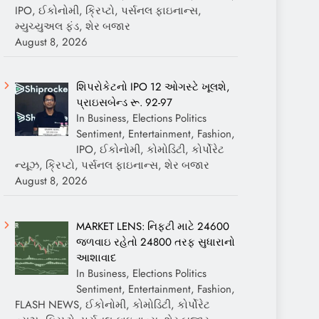
IPO, ઈકોનોમી, ક્રિપ્ટો, પર્સનલ ફાઇનાન્સ,
મ્યુચ્યુઅલ ફંડ, શેર બજાર
August 8, 2026
શિપરોકેટનો IPO 12 ઓગસ્ટે ખૂલશે,
પ્રાઇસબેન્ડ રૂ. 92-97
In Business, Elections Politics
Sentiment, Entertainment, Fashion,
IPO, ઈકોનોમી, કોમોડિટી, કોર્પોરેટ
ન્યૂઝ, ક્રિપ્ટો, પર્સનલ ફાઇનાન્સ, શેર બજાર
August 8, 2026
MARKET LENS: નિફ્ટી માટે 24600
જળવાઇ રહેતો 24800 તરફ સુધારાનો
આશાવાદ
In Business, Elections Politics
Sentiment, Entertainment, Fashion,
FLASH NEWS, ઈકોનોમી, કોમોડિટી, કોર્પોરેટ