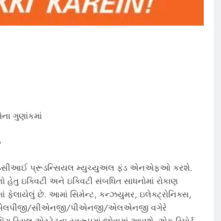
ા ગુણાંકમાં
ઇ
સીઆઈ પ્રૂડન્સિયલ મ્યુચ્યુઅલ ફંડ એનએફઓ કરશે.
ુ ઇક્વિટી અને ઇક્વિટી સંબધિત સાધનોમાં રોકાણ
ફેલાયેલું છે. આમાં સિમેન્ટ, કન્ઝયુમર, ઇલેક્ટ્રોનિક્સ,
ટીલ, એલપીજી/સીએનજી/પીએનજી/એલએનજી વગેરે
ગ રિયલ એસ્ટેટના સ્વરૂપમાં જોવામાં આવશે. એક રિપોર્ટ