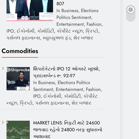
807
In Business, Elections
Politics Sentiment,
Entertainment, Fashion,
IPO, ઈકોનોમી, કોમોડિટી, કોર્પોરેટ ન્યૂઝ, ક્રિપ્ટો,
પર્સનલ ફાઇનાન્સ, મ્યુચ્યુઅલ ફંડ, શેર બજાર
Commodities
શિપરોકેટનો IPO 12 ઓગસ્ટે ખૂલશે,
પ્રાઇસબેન્ડ રૂ. 92-97
In Business, Elections Politics
Sentiment, Entertainment, Fashion,
IPO, ઈકોનોમી, કોમોડિટી, કોર્પોરેટ
ન્યૂઝ, ક્રિપ્ટો, પર્સનલ ફાઇનાન્સ, શેર બજાર
MARKET LENS: નિફ્ટી માટે 24600
જળવાઇ રહેતો 24800 તરફ સુધારાનો
આશાવાદ