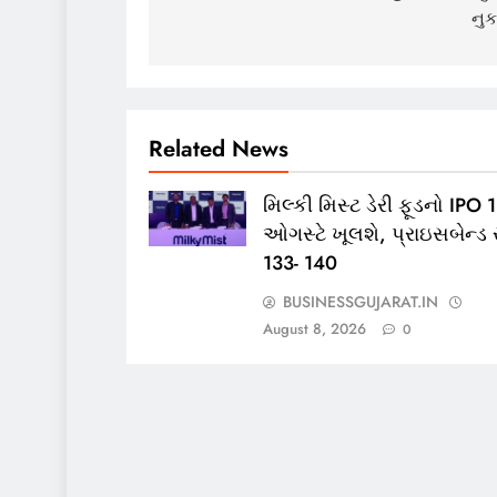
નુ
Related News
મિલ્કી મિસ્ટ ડેરી ફૂડનો IPO 
ઓગસ્ટે ખૂલશે, પ્રાઇસબેન્ડ 
133- 140
BUSINESSGUJARAT.IN
August 8, 2026
0