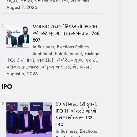
ન્યૂઝ, ક્રિપ્ટો, પર્સનલ ફાઇનાન્સ, શેર બજાર
August 7, 2026
MOLBIO ડાયગ્નોસ્ટિક્સનો IPO 10
ઓગસ્ટે ખૂલશે, પ્રાઇસબેન્ડ રૂ. 768-
807
In Business, Elections Politics
Sentiment, Entertainment, Fashion,
IPO, ઈકોનોમી, કોમોડિટી, કોર્પોરેટ ન્યૂઝ, ક્રિપ્ટો,
પર્સનલ ફાઇનાન્સ, મ્યુચ્યુઅલ ફંડ, શેર બજાર
August 6, 2026
IPO
મિલ્કી મિસ્ટ ડેરી ફૂડનો
IPO 11 ઓગસ્ટે ખૂલશે,
પ્રાઇસબેન્ડ રૂ. 133-
140
In Business, Elections