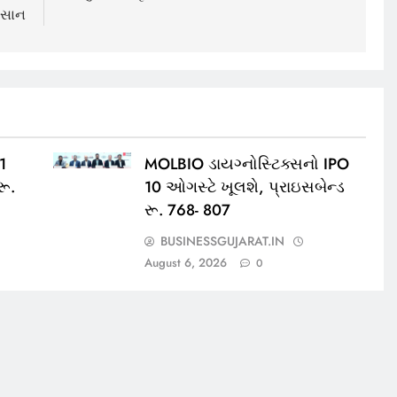
કસાન
11
MOLBIO ડાયગ્નોસ્ટિક્સનો IPO
રૂ.
10 ઓગસ્ટે ખૂલશે, પ્રાઇસબેન્ડ
રૂ. 768- 807
BUSINESSGUJARAT.IN
August 6, 2026
0