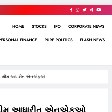
HOME
STOCKS
IPO
CORPORATE NEWS
PERSONAL FINANCE
PURE POLITICS
FLASH NEWS
િંગ થીમ આધારીત એનએફઓ
ગ થીમ આધારીત એનએફઓ