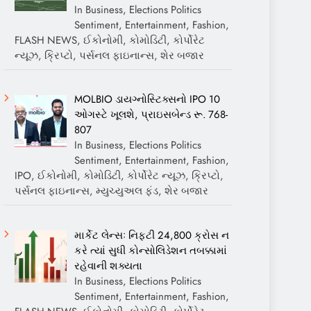
In Business, Elections Politics
Sentiment, Entertainment, Fashion,
FLASH NEWS, ઈકોનોમી, કોમોડિટી, કોર્પોરેટ
ન્યૂઝ, ક્રિપ્ટો, પર્સનલ ફાઇનાન્સ, શેર બજાર
MOLBIO ડાયગ્નોસ્ટિક્સનો IPO 10
ઓગસ્ટે ખૂલશે, પ્રાઇસબેન્ડ રૂ. 768-
807
In Business, Elections Politics
Sentiment, Entertainment, Fashion,
IPO, ઈકોનોમી, કોમોડિટી, કોર્પોરેટ ન્યૂઝ, ક્રિપ્ટો,
પર્સનલ ફાઇનાન્સ, મ્યુચ્યુઅલ ફંડ, શેર બજાર
માર્કેટ લેન્સઃ નિફ્ટી 24,800 ક્રોસ ન
કરે ત્યાં સુધી કોન્સોલિડેશન તબક્કામાં
રહેવાની શક્યતા
In Business, Elections Politics
Sentiment, Entertainment, Fashion,