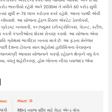
કરોડ ભારતીયો રહેશે અને 2030માં તે વધીને 60 કરોડ સુધી
 ત્યાં સુધી રૂ.76 લાખ કરોડના સ્તરે રહેશે. આના પરથી એવી
થ નોંધવાશે. આ યોજના હેઠળ રિયલ એસ્ટેટ ડેવલોપર્સ,
પ્રોડક્ટ બનાવતી, કન્ઝયુમર ઇલેક્ટ્રોનિક્સ, પેઇન્ટ, સ્ટીલ,
ાદન કરતી કંપનીઓના શેરમાં રોકાણ કરાશે. આ યોજના એવા
ભાવિ ગ્રોથમાં ભાગીદાર બનવા માગે છે. આ ફંડના મેનેજર
પછી દેશના ટોચના સાત શહેરોમાં હાઉસિંગના વેચાણના
પ્રધાનમંત્રી આવાસ યોજનાને કારણે રહેઠાળ ક્ષેત્રને વધુ વેગ
્યા, વધતું શહેરીકરણ, હોમ લોનના નીચા વ્યાજદર જેવા
ous:
Next:
જંગી
RBIનું વ્યાજ વૃધ્ધિ માટે વેઇટ એન્ડ વોચ