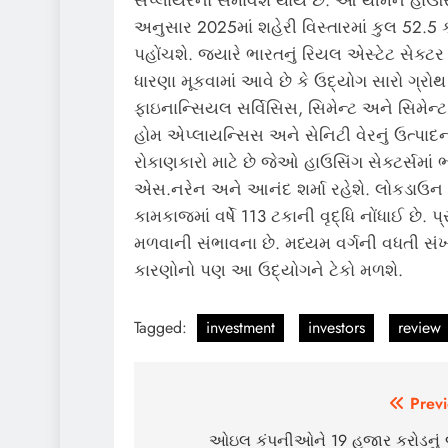
અનુસાર 2025માં શહેરી વિસ્તારમાં કુલ 52.5 
પહોંચશે. જ્યારે ભારતનું રિયલ એસ્ટેટ સેક્ટર
ધારણા મૂકવામાં આવે છે કે ઉદ્યોગ સારો ગ્રો
ફાઇનાન્સિયલ સર્વિસિસ, સિમેન્ટ અને સિમેન્ટ 
હોમ એપ્લાયન્સિસ અને સેનિટી વેરનું ઉત્પ
રોકાણકારો માટે છે જેઓ હાઉસિંગ સેક્ટર્સમાં 
એસ.નરેન અને આનંદ શર્મા રહેશે. લોકડાઉન 
કામકાજમાં વર્ષે 113 ટકાની વૃદ્ધિ નોંધાઈ છે. 
મળવાની સંભાવના છે. મધ્યમ વર્ગની વધતી સંખ
કારણોનો પણ આ ઉદ્યોગને ટેકો મળશે.
Tagged:
investment
investors
review
Post
Previ
navigation
ઓઇલ કંપનીઓને 19 હજાર કરોડનું 