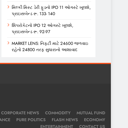
મિલ્કી મિસ્ટ ડેરી ફૂડનો IPO 11 ઓગસ્ટે ખૂલશે,
પ્રાઇસબેન્ડ રૂ. 133- 140
શિપરોકેટનો IPO 12 ઓગસ્ટે ખૂલશે,
પ્રાઇસબેન્ડ રૂ. 92-97
MARKET LENS: નિફ્ટી માટે 24600 જળવાઇ
રહેતો 24800 તરફ સુધારાનો આશાવાદ
CORPORATE NEWS
COMMODITY
MUTUAL FUND
NANCE
PURE POLITICS
FLASH NEWS
ECONOMY
ENTERTAINMENT
CONTACT US