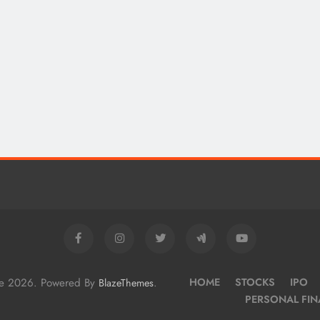
me 2026. Powered By
.
HOME
STOCKS
IPO
BlazeThemes
PERSONAL FI