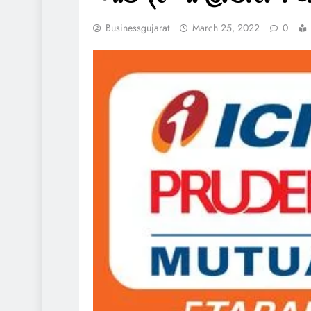
Businessgujarat
March 25, 2022
0