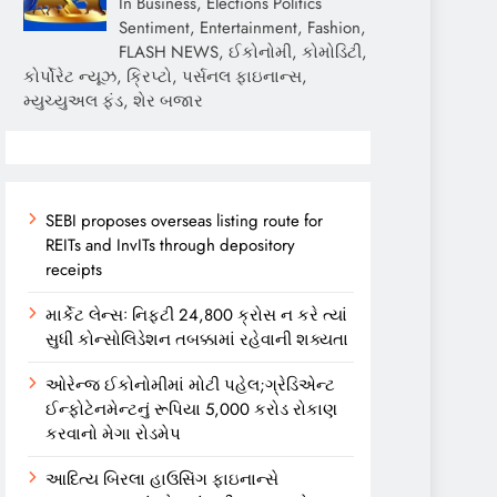
In Business, Elections Politics
Sentiment, Entertainment, Fashion,
FLASH NEWS, ઈકોનોમી, કોમોડિટી,
કોર્પોરેટ ન્યૂઝ, ક્રિપ્ટો, પર્સનલ ફાઇનાન્સ,
મ્યુચ્યુઅલ ફંડ, શેર બજાર
SEBI proposes overseas listing route for
REITs and InvITs through depository
receipts
માર્કેટ લેન્સઃ નિફ્ટી 24,800 ક્રોસ ન કરે ત્યાં
સુધી કોન્સોલિડેશન તબક્કામાં રહેવાની શક્યતા
ઓરેન્જ ઈકોનોમીમાં મોટી પહેલ;ગ્રેડિએન્ટ
ઈન્ફોટેનમેન્ટનું રૂપિયા 5,000 કરોડ રોકાણ
કરવાનો મેગા રોડમેપ
આદિત્ય બિરલા હાઉસિંગ ફાઇનાન્સે