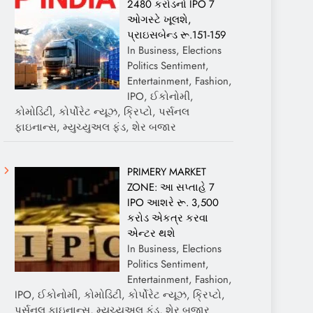
2480 કરોડનો IPO 7
ઓગસ્ટે ખૂલશે,
પ્રાઇસબેન્ડ રૂ.151-159
In Business, Elections
Politics Sentiment,
Entertainment, Fashion,
IPO, ઈકોનોમી,
કોમોડિટી, કોર્પોરેટ ન્યૂઝ, ક્રિપ્ટો, પર્સનલ
ફાઇનાન્સ, મ્યુચ્યુઅલ ફંડ, શેર બજાર
PRIMERY MARKET
ZONE: આ સપ્તાહે 7
IPO આશરે રૂ. 3,500
કરોડ એકત્ર કરવા
એન્ટર થશે
In Business, Elections
Politics Sentiment,
Entertainment, Fashion,
IPO, ઈકોનોમી, કોમોડિટી, કોર્પોરેટ ન્યૂઝ, ક્રિપ્ટો,
પર્સનલ ફાઇનાન્સ, મ્યુચ્યુઅલ ફંડ, શેર બજાર