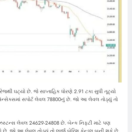
વરેજથી ઘટ્યો છે. જે સાપ્તાહિક ધોરણે 2.91 ટકા સુધી તૂટ્યો
ેન્સેક્સમાં સપોર્ટ લેવલ 78800નું છે. જો આ લેવલ તોડ્યું તો
િસ્ટન્સ લેવલ 24629-24808 છે. બેન્ક નિફ્ટી માટે પણ
 છે. જો આ લેવલ તોડ્યું તો લાર્જ બેરિશ કેન્ડલ બની શકે છે.