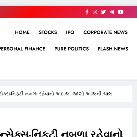
HOME
STOCKS
IPO
CORPORATE NEWS
PERSONAL FINANCE
PURE POLITICS
FLASH NEWS
સેન્સેક્સ-નિફ્ટી નબળા રહેવાનો અંદાજ, જાણો આજની ચાલ
સેન્સેક્સ-નિફ્ટી નબળા રહેવાનો