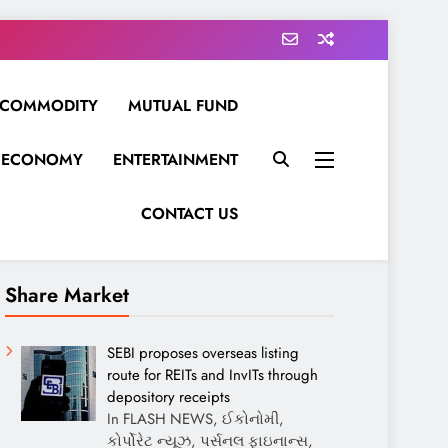
COMMODITY
MUTUAL FUND
ECONOMY
ENTERTAINMENT
CONTACT US
Share Market
SEBI proposes overseas listing
route for REITs and InvITs through
depository receipts
In FLASH NEWS, ઈકોનોમી,
કોર્પોરેટ ન્યૂઝ, પર્સનલ ફાઇનાન્સ,