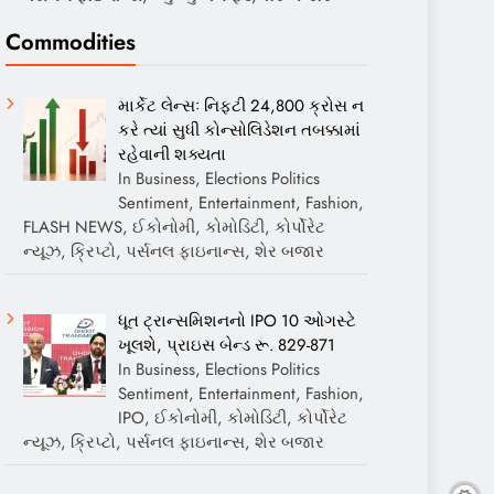
Commodities
માર્કેટ લેન્સઃ નિફ્ટી 24,800 ક્રોસ ન
કરે ત્યાં સુધી કોન્સોલિડેશન તબક્કામાં
રહેવાની શક્યતા
In Business, Elections Politics
Sentiment, Entertainment, Fashion,
FLASH NEWS, ઈકોનોમી, કોમોડિટી, કોર્પોરેટ
ન્યૂઝ, ક્રિપ્ટો, પર્સનલ ફાઇનાન્સ, શેર બજાર
ધૂત ટ્રાન્સમિશનનો IPO 10 ઓગસ્ટે
ખૂલશે, પ્રાઇસ બેન્ડ રૂ. 829-871
In Business, Elections Politics
Sentiment, Entertainment, Fashion,
IPO, ઈકોનોમી, કોમોડિટી, કોર્પોરેટ
ન્યૂઝ, ક્રિપ્ટો, પર્સનલ ફાઇનાન્સ, શેર બજાર