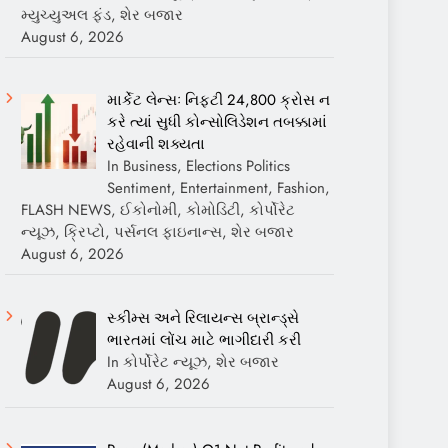
મ્યુચ્યુઅલ ફંડ, શેર બજાર
August 6, 2026
માર્કેટ લેન્સઃ નિફ્ટી 24,800 ક્રોસ ન
કરે ત્યાં સુધી કોન્સોલિડેશન તબક્કામાં
રહેવાની શક્યતા
In Business, Elections Politics
Sentiment, Entertainment, Fashion,
FLASH NEWS, ઈકોનોમી, કોમોડિટી, કોર્પોરેટ
ન્યૂઝ, ક્રિપ્ટો, પર્સનલ ફાઇનાન્સ, શેર બજાર
August 6, 2026
સ્કીમ્સ અને રિલાયન્સ બ્રાન્ડ્સે
ભારતમાં લોંચ માટે ભાગીદારી કરી
In કોર્પોરેટ ન્યૂઝ, શેર બજાર
August 6, 2026