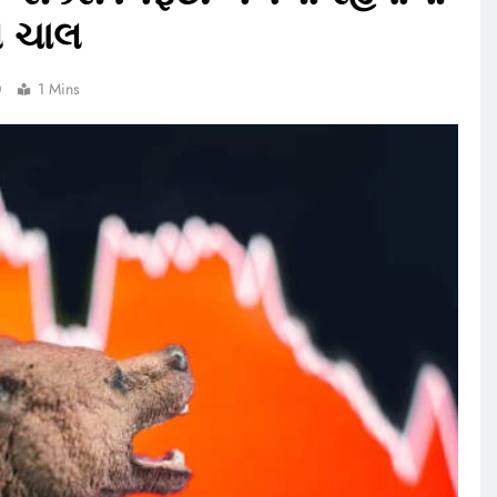
 ચાલ
0
1 Mins