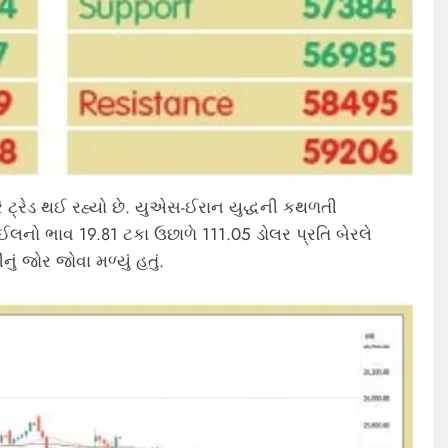
રે ટ્રેડ થઈ રહ્યો છે. યુએસ-ઈરાન યુદ્ધની કથળતી
ઈલનો ભાવ 19.81 ટકા ઉછાળે 111.05 ડોલર પ્રતિ બેરલે
નું જોર જોવા મળ્યું હતું.