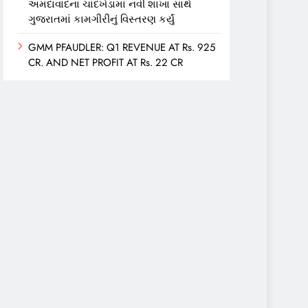
અમદાવાદના ચાંદખેડામાં નવી શાખા સાથે
ગુજરાતમાં કામગીરીનું વિસ્તરણ કર્યું
GMM PFAUDLER: Q1 REVENUE AT Rs. 925
CR. AND NET PROFIT AT Rs. 22 CR