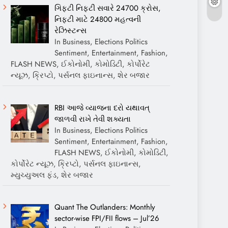
ગિફ્ટી નિફ્ટી સવારે 24700 ક્રોસ,
નિફ્ટી માટે 24800 મહત્વની
રેઝિસ્ટન્સ
In Business, Elections Politics
Sentiment, Entertainment, Fashion,
FLASH NEWS, ઈકોનોમી, કોમોડિટી, કોર્પોરેટ
ન્યૂઝ, ક્રિપ્ટો, પર્સનલ ફાઇનાન્સ, શેર બજાર
RBI આજે વ્યાજના દરો યથાવત્
જાળવી રાખે તેવી શક્યતા
In Business, Elections Politics
Sentiment, Entertainment, Fashion,
FLASH NEWS, ઈકોનોમી, કોમોડિટી,
કોર્પોરેટ ન્યૂઝ, ક્રિપ્ટો, પર્સનલ ફાઇનાન્સ,
મ્યુચ્યુઅલ ફંડ, શેર બજાર
Quant The Outlanders: Monthly
sector-wise FPI/FII flows – Jul’26