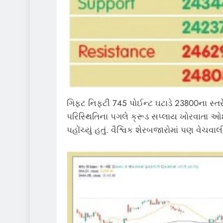
ગિફ્ટ નિફ્ટી 745 પોઈન્ટ ઘટાડે 23800ના સ્ત
પરિસ્થિતિના પગલે ક્રૂડ સપ્લાય ખોરવાતા ઓ
પહોંચ્યું હતું. વૈશ્વિક શેરબજારોમાં પણ વેચવાલી