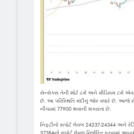
સેન્સેક્સ તેની શોર્ટ ટર્મ અને મીડિયમ ટર્મ એ
છે. આ પરિસ્થિતિ મંદીનું જોર વધારે છે. આજે સ
નીચામાં 77900 થવાની શક્યતા છે.
નિફ્ટીનો સપોર્ટ લેવલ 24237-24344 અને રેઝ
57384નો સપોર્ટ લેવલ નિર્ધારિત કરવામાં આવ્યો