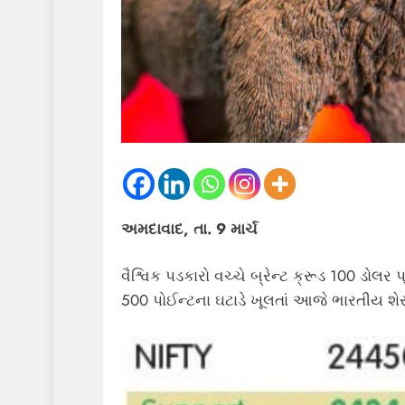
અમદાવાદ, તા. 9 માર્ચ
વૈશ્વિક પડકારો વચ્ચે બ્રેન્ટ ક્રૂડ 100 ડોલ
500 પોઈન્ટના ઘટાડે ખૂલતાં આજે ભારતીય શે