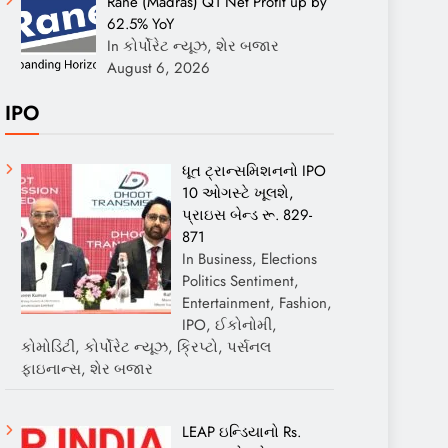
Rane (Madras) Q1 Net Profit up by
62.5% YoY
In કોર્પોરેટ ન્યૂઝ, શેર બજાર
August 6, 2026
IPO
ધૂત ટ્રાન્સમિશનનો IPO
10 ઓગસ્ટે ખૂલશે,
પ્રાઇસ બેન્ડ રૂ. 829-
871
In Business, Elections
Politics Sentiment,
Entertainment, Fashion,
IPO, ઈકોનોમી,
કોમોડિટી, કોર્પોરેટ ન્યૂઝ, ક્રિપ્ટો, પર્સનલ
ફાઇનાન્સ, શેર બજાર
LEAP ઇન્ડિયાનો Rs.