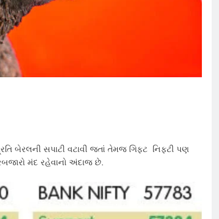
ર પ્રતિ બેરલની સપાટી વટાવી જતાં તેમજ ગિફ્ટ નિફ્ટી પણ
રબજારો મંદ રહેવાનો અંદાજ છે.