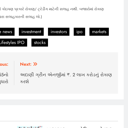
 કોઇપણ પ્રકારે રોકાણ/ ટ્રેડીંગ માટેની સલાહ નથી. બજારોમાં રોકાણ
મારા સલાહકારની સલાહ લો.)
e news
investment
investors
ipo
markets
Lifestyles IPO
stocks
ous:
Next:
55નો
અદાણી ગ્રીન એનર્જીમાં ₹. 2 લાખ કરોડનું રોકાણ
ુધારો
કરશે