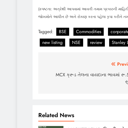
(સ્પષ્ટતા: અત્રેથી આપવામાં આવતી તમામ પ્રકારની માહિતી
જોખમોને આધીન છે અને રોકાણ કરતા પહેલા કૃપા કરીને ત
Tagged:
BSE
Commodities
corporat
new listing
NSE
review
Stanley 
Post
Previ
navigation
MCX ક્રૂડ તેલના વાયદાના ભાવમાં રૂ.
સ
Related News