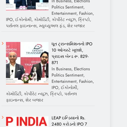
In Business, Elections
Politics Sentiment,
Entertainment, Fashion,
IPO, ઈકોનોમી, કોમોડિટી, કોર્પોરેટ ન્યૂઝ, ક્રિપ્ટો,
પર્સનલ ફાઇનાન્સ, મ્યુચ્યુઅલ ફંડ, શેર બજાર
ધૂત ટ્રાન્સમિશનનો IPO
10 ઓગસ્ટે ખૂલશે,
પ્રાઇસ બેન્ડ રૂ. 829-
871
In Business, Elections
Politics Sentiment,
Entertainment, Fashion,
IPO, ઈકોનોમી,
કોમોડિટી, કોર્પોરેટ ન્યૂઝ, ક્રિપ્ટો, પર્સનલ
ફાઇનાન્સ, શેર બજાર
LEAP ઇન્ડિયાનો Rs.
2480 કરોડનો IPO 7