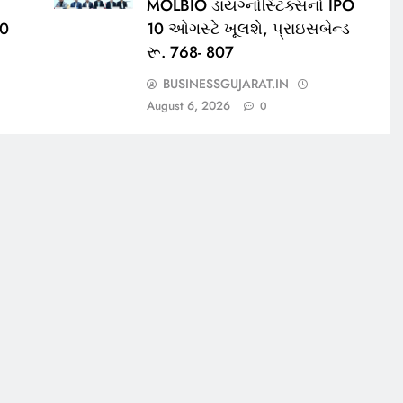
MOLBIO ડાયગ્નોસ્ટિક્સનો IPO
00
10 ઓગસ્ટે ખૂલશે, પ્રાઇસબેન્ડ
રૂ. 768- 807
BUSINESSGUJARAT.IN
August 6, 2026
0