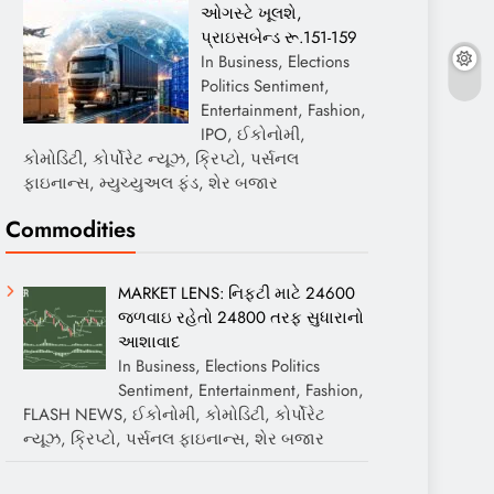
ઓગસ્ટે ખૂલશે,
પ્રાઇસબેન્ડ રૂ.151-159
In Business, Elections
Politics Sentiment,
Entertainment, Fashion,
IPO, ઈકોનોમી,
કોમોડિટી, કોર્પોરેટ ન્યૂઝ, ક્રિપ્ટો, પર્સનલ
ફાઇનાન્સ, મ્યુચ્યુઅલ ફંડ, શેર બજાર
Commodities
MARKET LENS: નિફ્ટી માટે 24600
જળવાઇ રહેતો 24800 તરફ સુધારાનો
આશાવાદ
In Business, Elections Politics
Sentiment, Entertainment, Fashion,
FLASH NEWS, ઈકોનોમી, કોમોડિટી, કોર્પોરેટ
ન્યૂઝ, ક્રિપ્ટો, પર્સનલ ફાઇનાન્સ, શેર બજાર