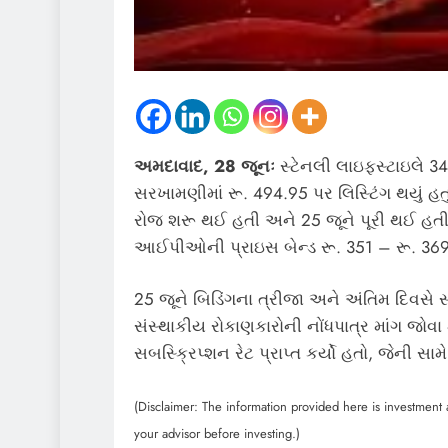
અમદાવાદ, 28 જૂનઃ
સ્ટેનલી લાઇફસ્ટાઇલે 34 
સરખામણીમાં રૂ. 494.95 પર લિસ્ટિંગ થયું હ
રોજ શરૂ થઈ હતી અને 25 જૂને પૂરી થઈ હતી.
આઈપીઓની પ્રાઇસ બેન્ડ રૂ. 351 – રૂ. 369 પ
25 જૂને બિડિંગના ત્રીજા અને અંતિમ દિવસે
સંસ્થાકીય રોકાણકારોની નોંધપાત્ર માંગ જ
સબસ્ક્રિપ્શન રેટ પ્રાપ્ત કર્યો હતો, જેની સ
(Disclaimer: The information provided here is investment a
your advisor before investing.)