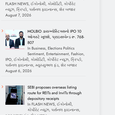
FLASH NEWS, ઈકોનોમી, કોમોડિટી, કોર્પોરેટ
ન્યૂઝ, ક્રિપ્ટો, પર્સનલ ફાઇનાન્સ, શેર બજાર
August 7, 2026
MOLBIO ડાયગ્નોસ્ટિક્સનો IPO 10
ઓગસ્ટે ખૂલશે, પ્રાઇસબેન્ડ રૂ. 768-
807
In Business, Elections Politics
Sentiment, Entertainment, Fashion,
IPO, ઈકોનોમી, કોમોડિટી, કોર્પોરેટ ન્યૂઝ, ક્રિપ્ટો,
પર્સનલ ફાઇનાન્સ, મ્યુચ્યુઅલ ફંડ, શેર બજાર
August 6, 2026
SEBI proposes overseas listing
route for REITs and InvITs through
depository receipts
In FLASH NEWS, ઈકોનોમી,
કોર્પોરેટ ન્યૂઝ, પર્સનલ ફાઇનાન્સ,