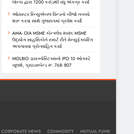
લોન્ચ દ્વારા 1200 કરોડથી વધુ એકત્ર કર્યા
ઓયસ્ટર રિન્યુએબલ વિન્ડનો બીજો તબક્કો
શરૂ કરવા સાથે ગુજરાતમાં પ્રવેશ કર્યો
AMA- OIA MSME કોન્ક્લેવ ૨૦૨૬ MSME
ઉદ્યોગ સાહસિકોને સ્માર્ટ રીતે મેન્યુફેક્ચરિંગ
અપનાવવા પ્રોત્સાહિત કર્યા
MOLBIO ડાયગ્નોસ્ટિક્સનો IPO 10 ઓગસ્ટે
ખૂલશે, પ્રાઇસબેન્ડ રૂ. 768- 807
CORPORATE NEWS
COMMODITY
MUTUAL FUND