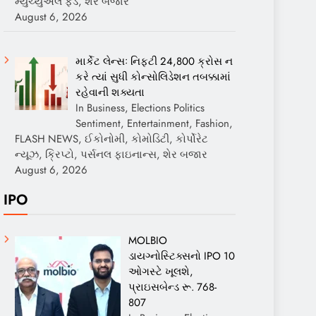
મ્યુચ્યુઅલ ફંડ, શેર બજાર
August 6, 2026
માર્કેટ લેન્સઃ નિફ્ટી 24,800 ક્રોસ ન
કરે ત્યાં સુધી કોન્સોલિડેશન તબક્કામાં
રહેવાની શક્યતા
In Business, Elections Politics
Sentiment, Entertainment, Fashion,
FLASH NEWS, ઈકોનોમી, કોમોડિટી, કોર્પોરેટ
ન્યૂઝ, ક્રિપ્ટો, પર્સનલ ફાઇનાન્સ, શેર બજાર
August 6, 2026
IPO
MOLBIO
ડાયગ્નોસ્ટિક્સનો IPO 10
ઓગસ્ટે ખૂલશે,
પ્રાઇસબેન્ડ રૂ. 768-
807