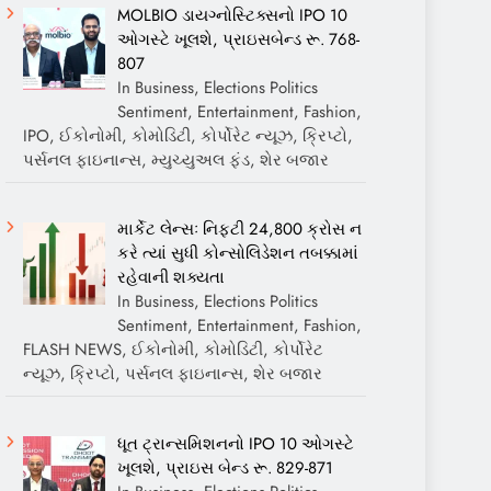
MOLBIO ડાયગ્નોસ્ટિક્સનો IPO 10
ઓગસ્ટે ખૂલશે, પ્રાઇસબેન્ડ રૂ. 768-
807
In Business, Elections Politics
Sentiment, Entertainment, Fashion,
IPO, ઈકોનોમી, કોમોડિટી, કોર્પોરેટ ન્યૂઝ, ક્રિપ્ટો,
પર્સનલ ફાઇનાન્સ, મ્યુચ્યુઅલ ફંડ, શેર બજાર
માર્કેટ લેન્સઃ નિફ્ટી 24,800 ક્રોસ ન
કરે ત્યાં સુધી કોન્સોલિડેશન તબક્કામાં
રહેવાની શક્યતા
In Business, Elections Politics
Sentiment, Entertainment, Fashion,
FLASH NEWS, ઈકોનોમી, કોમોડિટી, કોર્પોરેટ
ન્યૂઝ, ક્રિપ્ટો, પર્સનલ ફાઇનાન્સ, શેર બજાર
ધૂત ટ્રાન્સમિશનનો IPO 10 ઓગસ્ટે
ખૂલશે, પ્રાઇસ બેન્ડ રૂ. 829-871