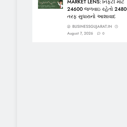
MARKET LENS: નિફ્ટી માટે
24600 જળવાઇ રહેતો 248
તરફ સુધારાનો આશાવાદ
BUSINESSGUJARAT.IN
August 7, 2026
0