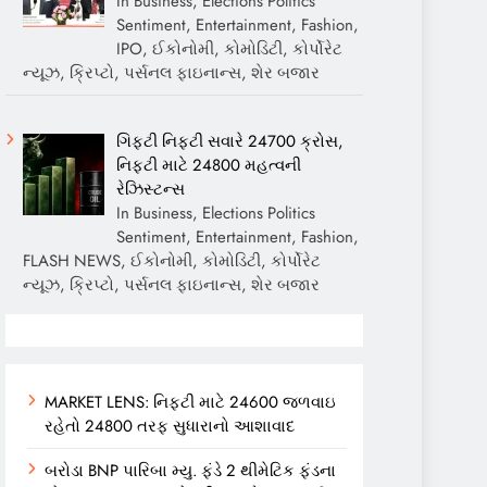
In Business, Elections Politics
Sentiment, Entertainment, Fashion,
IPO, ઈકોનોમી, કોમોડિટી, કોર્પોરેટ
ન્યૂઝ, ક્રિપ્ટો, પર્સનલ ફાઇનાન્સ, શેર બજાર
ગિફ્ટી નિફ્ટી સવારે 24700 ક્રોસ,
નિફ્ટી માટે 24800 મહત્વની
રેઝિસ્ટન્સ
In Business, Elections Politics
Sentiment, Entertainment, Fashion,
FLASH NEWS, ઈકોનોમી, કોમોડિટી, કોર્પોરેટ
ન્યૂઝ, ક્રિપ્ટો, પર્સનલ ફાઇનાન્સ, શેર બજાર
MARKET LENS: નિફ્ટી માટે 24600 જળવાઇ
રહેતો 24800 તરફ સુધારાનો આશાવાદ
બરોડા BNP પારિબા મ્યુ. ફંડે 2 થીમેટિક ફંડના