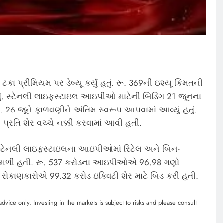
ટકા પ્રીમિયમ પર ડેબ્યૂ કર્યું હતું. રૂ. 369ની ઇશ્યૂ કિંમતની
તું. સ્ટેનલી લાઇફસ્ટાઇલ આઇપીઓ માટેની બિડિંગ 21 જૂનના
 26 જૂને ફાળવણીને અંતિમ સ્વરૂપ આપવામાં આવ્યું હતું.
્રતિ શેર વચ્ચે નક્કી કરવામાં આવી હતી.
 સ્ટેનલી લાઇફસ્ટાઇલના આઇપીઓમાં રિટેલ અને બિન-
ોવા મળી હતી. રૂ. 537 કરોડના આઇપીઓએ 96.98 ગણો
ામે રોકાણકારોએ 99.32 કરોડ ઇક્વિટી શેર માટે બિડ કરી હતી.
dvice only. Investing in the markets is subject to risks and please consult