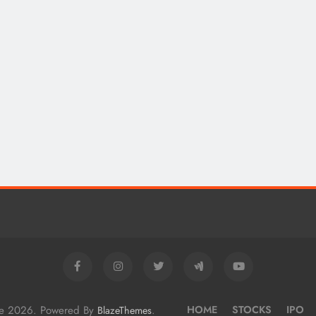
me 2026. Powered By
.
HOME
STOCKS
IPO
BlazeThemes