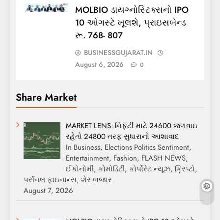
MOLBIO ડાયગ્નોસ્ટિક્સનો IPO
10 ઓગસ્ટે ખૂલશે, પ્રાઇસબેન્ડ
રૂ. 768- 807
BUSINESSGUJARAT.IN
August 6, 2026
0
Share Market
MARKET LENS: નિફ્ટી માટે 24600 જળવાઇ
રહેતો 24800 તરફ સુધારાનો આશાવાદ
In Business, Elections Politics Sentiment,
Entertainment, Fashion, FLASH NEWS,
ઈકોનોમી, કોમોડિટી, કોર્પોરેટ ન્યૂઝ, ક્રિપ્ટો,
પર્સનલ ફાઇનાન્સ, શેર બજાર
August 7, 2026