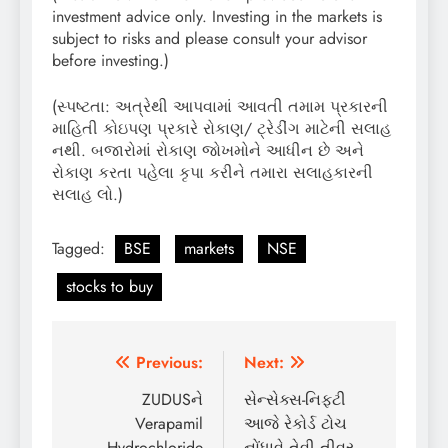
investment advice only. Investing in the markets is
subject to risks and please consult your advisor
before investing.)
(સ્પષ્ટતા: અત્રેથી આપવામાં આવતી તમામ પ્રકારની
માહિતી કોઇપણ પ્રકારે રોકાણ/ ટ્રેડીંગ માટેની સલાહ
નથી. બજારોમાં રોકાણ જોખમોને આધીન છે અને
રોકાણ કરતા પહેલા કૃપા કરીને તમારા સલાહકારની
સલાહ લો.)
Tagged:
BSE
markets
NSE
stocks to buy
Post
Previous:
Next:
navigation
ZUDUSને
સેન્સેક્સ-નિફ્ટી
Verapamil
આજે રેકોર્ડ ટોચ
Hydrochloride
નોંધાવે તેવી તીવ્ર