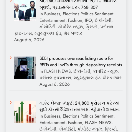
MOLBIO ડાયગ્નોસ્ટિક્સનો IPO 10 ઓગસ્ટે
ખૂલશે, પ્રાઇસબેન્ડ રૂ. 768- 807
In Business, Elections Politics Sentiment,
Entertainment, Fashion, IPO, ઈકોનોમી,
કોમોડિટી, કોર્પોરેટ ન્યૂઝ, ક્રિપ્ટો, પર્સનલ
ફાઇનાન્સ, મ્યુચ્યુઅલ ફંડ, શેર બજાર
August 6, 2026
SEBI proposes overseas listing route for
REITs and InvITs through depository receipts
In FLASH NEWS, ઈકોનોમી, કોર્પોરેટ ન્યૂઝ,
પર્સનલ ફાઇનાન્સ, મ્યુચ્યુઅલ ફંડ, શેર બજાર
August 6, 2026
માર્કેટ લેન્સઃ નિફ્ટી 24,800 ક્રોસ ન કરે ત્યાં
સુધી કોન્સોલિડેશન તબક્કામાં રહેવાની શક્યતા
In Business, Elections Politics Sentiment,
Entertainment, Fashion, FLASH NEWS,
ઈકોનોમી, કોમોડિટી, કોર્પોરેટ ન્યૂઝ, ક્રિપ્ટો,