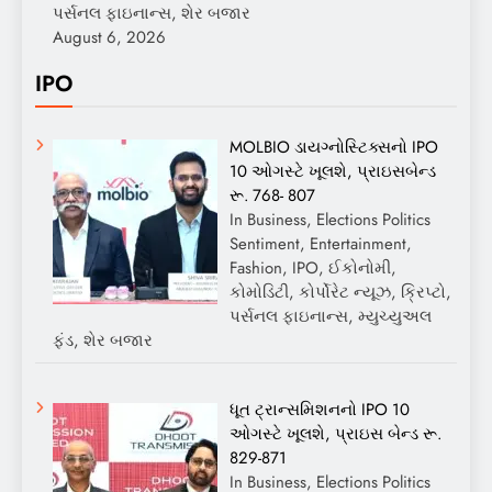
પર્સનલ ફાઇનાન્સ, શેર બજાર
August 6, 2026
IPO
MOLBIO ડાયગ્નોસ્ટિક્સનો IPO
10 ઓગસ્ટે ખૂલશે, પ્રાઇસબેન્ડ
રૂ. 768- 807
In Business, Elections Politics
Sentiment, Entertainment,
Fashion, IPO, ઈકોનોમી,
કોમોડિટી, કોર્પોરેટ ન્યૂઝ, ક્રિપ્ટો,
પર્સનલ ફાઇનાન્સ, મ્યુચ્યુઅલ
ફંડ, શેર બજાર
ધૂત ટ્રાન્સમિશનનો IPO 10
ઓગસ્ટે ખૂલશે, પ્રાઇસ બેન્ડ રૂ.
829-871
In Business, Elections Politics