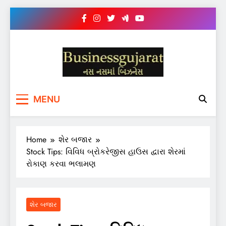
Skip
to
content
BUSINESS GUJARAT
નસ-નસ માં બિઝનેસ
MENU
Home
શેર બજાર
Stock Tips: વિવિધ બ્રોકરેજીસ હાઉસ દ્વારા શેરમાં
રોકાણ કરવા ભલામણ
શેર બજાર