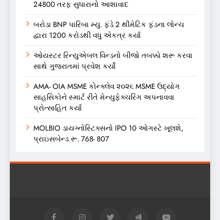
24800 તરફ સુધારાનો આશાવાદ
બરોડા BNP પારિબા મ્યુ. ફંડે 2 થીમેટિક ફંડના લોન્ચ
દ્વારા 1200 કરોડથી વધુ એકત્ર કર્યા
ઓયસ્ટર રિન્યુએબલ વિન્ડનો બીજો તબક્કો શરૂ કરવા
સાથે ગુજરાતમાં પ્રવેશ કર્યો
AMA- OIA MSME કોન્ક્લેવ ૨૦૨૬ MSME ઉદ્યોગ
સાહસિકોને સ્માર્ટ રીતે મેન્યુફેક્ચરિંગ અપનાવવા
પ્રોત્સાહિત કર્યા
MOLBIO ડાયગ્નોસ્ટિક્સનો IPO 10 ઓગસ્ટે ખૂલશે,
પ્રાઇસબેન્ડ રૂ. 768- 807