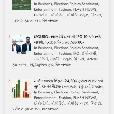
In Business, Elections Politics Sentiment,
Entertainment, Fashion, FLASH NEWS,
ઈકોનોમી, કોમોડિટી, કોર્પોરેટ ન્યૂઝ, ક્રિપ્ટો,
પર્સનલ ફાઇનાન્સ, શેર બજાર
MOLBIO ડાયગ્નોસ્ટિક્સનો IPO 10 ઓગસ્ટે
ખૂલશે, પ્રાઇસબેન્ડ રૂ. 768- 807
In Business, Elections Politics Sentiment,
Entertainment, Fashion, IPO, ઈકોનોમી,
કોમોડિટી, કોર્પોરેટ ન્યૂઝ, ક્રિપ્ટો, પર્સનલ
ફાઇનાન્સ, મ્યુચ્યુઅલ ફંડ, શેર બજાર
માર્કેટ લેન્સઃ નિફ્ટી 24,800 ક્રોસ ન કરે ત્યાં
સુધી કોન્સોલિડેશન તબક્કામાં રહેવાની શક્યતા
In Business, Elections Politics Sentiment,
Entertainment, Fashion, FLASH NEWS,
ઈકોનોમી, કોમોડિટી, કોર્પોરેટ ન્યૂઝ, ક્રિપ્ટો,
પર્સનલ ફાઇનાન્સ, શેર બજાર