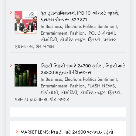
ધૂત ટ્રાન્સમિશનનો IPO 10 ઓગસ્ટે ખૂલશે,
પ્રાઇસ બેન્ડ રૂ. 829-871
In Business, Elections Politics Sentiment,
Entertainment, Fashion, IPO, ઈકોનોમી,
કોમોડિટી, કોર્પોરેટ ન્યૂઝ, ક્રિપ્ટો, પર્સનલ
ફાઇનાન્સ, શેર બજાર
ગિફ્ટી નિફ્ટી સવારે 24700 ક્રોસ, નિફ્ટી માટે
24800 મહત્વની રેઝિસ્ટન્સ
In Business, Elections Politics Sentiment,
Entertainment, Fashion, FLASH NEWS,
ઈકોનોમી, કોમોડિટી, કોર્પોરેટ ન્યૂઝ, ક્રિપ્ટો,
પર્સનલ ફાઇનાન્સ, શેર બજાર
MARKET LENS: નિફ્ટી માટે 24600 જળવાઇ રહેતો