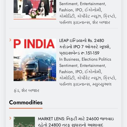
Sentiment, Entertainment,
Fashion, IPO, ઈકોનોમી,
કોમોડિટી, કોર્પોરેટ ન્યૂઝ, ક્રિપ્ટો,
પર્સનલ ફાઇનાન્સ, શેર બજાર
LEAP ઇન્ડિયાનો Rs. 2480
કરોડનો IPO 7 ઓગસ્ટે ખૂલશે,
પ્રાઇસબેન્ડ રૂ.151-159
In Business, Elections Politics
Sentiment, Entertainment,
Fashion, IPO, ઈકોનોમી,
કોમોડિટી, કોર્પોરેટ ન્યૂઝ, ક્રિપ્ટો,
પર્સનલ ફાઇનાન્સ, મ્યુચ્યુઅલ
ફંડ, શેર બજાર
Commodities
MARKET LENS: નિફ્ટી માટે 24600 જળવાઇ
રહેતો 24800 તરફ સુધારાનો આશાવાદ