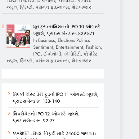
FLASH NEWS, ઈકોનોમી, કોમોડિટી, કોર્પોરેટ
ન્યૂઝ, ક્રિપ્ટો, પર્સનલ ફાઇનાન્સ, શેર બજાર
ધૂત ટ્રાન્સમિશનનો IPO 10 ઓગસ્ટે
ખૂલશે, પ્રાઇસ બેન્ડ રૂ. 829-871
In Business, Elections Politics
Sentiment, Entertainment, Fashion,
IPO, ઈકોનોમી, કોમોડિટી, કોર્પોરેટ
ન્યૂઝ, ક્રિપ્ટો, પર્સનલ ફાઇનાન્સ, શેર બજાર
મિલ્કી મિસ્ટ ડેરી ફૂડનો IPO 11 ઓગસ્ટે ખૂલશે,
પ્રાઇસબેન્ડ રૂ. 133- 140
શિપરોકેટનો IPO 12 ઓગસ્ટે ખૂલશે,
પ્રાઇસબેન્ડ રૂ. 92-97
MARKET LENS: નિફ્ટી માટે 24600 જળવાઇ