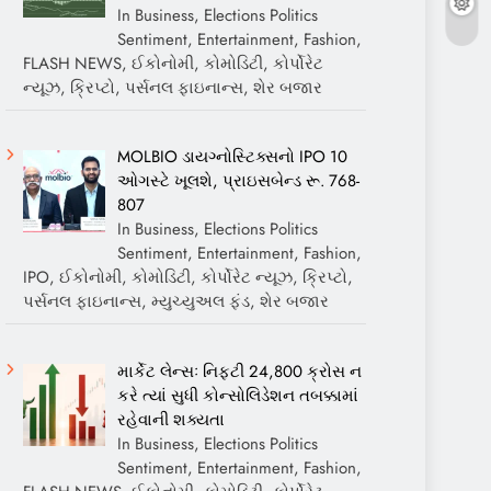
In Business, Elections Politics
Sentiment, Entertainment, Fashion,
FLASH NEWS, ઈકોનોમી, કોમોડિટી, કોર્પોરેટ
ન્યૂઝ, ક્રિપ્ટો, પર્સનલ ફાઇનાન્સ, શેર બજાર
MOLBIO ડાયગ્નોસ્ટિક્સનો IPO 10
ઓગસ્ટે ખૂલશે, પ્રાઇસબેન્ડ રૂ. 768-
807
In Business, Elections Politics
Sentiment, Entertainment, Fashion,
IPO, ઈકોનોમી, કોમોડિટી, કોર્પોરેટ ન્યૂઝ, ક્રિપ્ટો,
પર્સનલ ફાઇનાન્સ, મ્યુચ્યુઅલ ફંડ, શેર બજાર
માર્કેટ લેન્સઃ નિફ્ટી 24,800 ક્રોસ ન
કરે ત્યાં સુધી કોન્સોલિડેશન તબક્કામાં
રહેવાની શક્યતા
In Business, Elections Politics
Sentiment, Entertainment, Fashion,