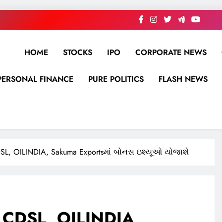
HOME
STOCKS
IPO
CORPORATE NEWS
PERSONAL FINANCE
PURE POLITICS
FLASH NEWS
, OILINDIA, Sakuma Exportsમાં બોનસ ઇશ્યૂઓ યોજાશે
CDSL, OILINDIA,