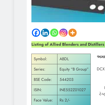
Listing of Allied Blenders and Distillers
અમદા
Symbol:
ABDL
DCX 
Series:
Equity “B Group”
BSE Code:
544203
ISIN:
INE552Z01027
રેગ
Face Value:
Rs 2/-