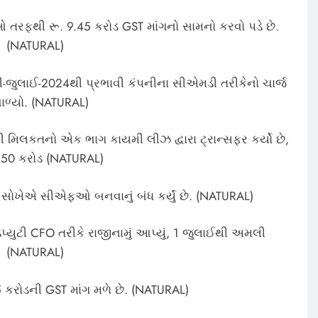
ાઓ તરફથી રૂ. 9.45 કરોડ GST માંગનો સામનો કરવો પડે છે.
(NATURAL)
ી-જુલાઈ-2024થી પ્રભાવી કંપનીના સીએમડી તરીકેનો ચાર્જ
ાળ્યો. (NATURAL)
ી મિલકતનો એક ભાગ કાયમી લીઝ દ્વારા ટ્રાન્સફર કર્યો છે,
1.50 કરોડ (NATURAL)
ે સોખેએ સીએફઓ બનવાનું બંધ કર્યું છે. (NATURAL)
ડેપ્યુટી CFO તરીકે રાજીનામું આપ્યું, 1 જુલાઈથી અમલી
(NATURAL)
.5 કરોડની GST માંગ મળે છે. (NATURAL)