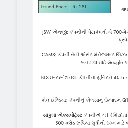
Issued Price:
Rs 281
ગા
JSW એનર્જી: કંપનીની પેટાકંપનીએ 700-મેગા
પ્રવ
CAMS: કંપની તેની એસેટ મેનેજમેન્ટ બિઝનેસ 
બનાવવા માટે Google ક્
BLS ઇન્ટરનેશનલ: કંપનીના યુનિટને iData ના 
કોલ ઈન્ડિયા: કંપનીનું કોલસાનું ઉત્પાદન 
સાકુમા એક્સપોર્ટ્સ:
કંપનીએ 4:1 રેશિયોમાં
500 કરોડ રૂપિયા સુધીની રકમ માટે