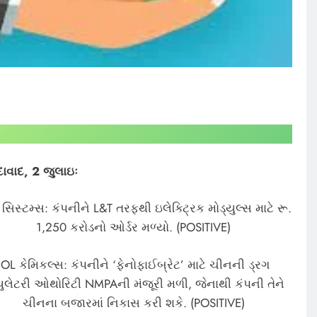
વાદ, 2 જુલાઇઃ
સિસ્ટમ્સ: કંપનીને L&T તરફથી ઇલેક્ટ્રિક મોડ્યુલ્સ માટે રૂ.
1,250 કરોડનો ઓર્ડર મળ્યો. (POSITIVE)
IOL કેમિકલ્સ: કંપનીને ‘ફેનોફાઈબ્રેટ’ માટે ચીનની ડ્રગ
્યુલેટરી ઓથોરિટી NMPAની મંજૂરી મળી, જેનાથી કંપની તેને
ચીનના બજારમાં નિકાસ કરી શકે. (POSITIVE)