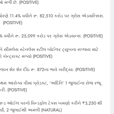
ઓ મળી છે. (POSITIVE)
ક ધોરણે 11.4% વધીને રૂ. 82,510 કરોડ પર ગ્રોસ એડવાન્સિસ.
(POSITIVE)
7.8% વધીને રૂ. 25,099 કરોડ પર ગ્રોસ એડવાન્સ. (POSITIVE)
ીને સીમલેસ સ્ટેનલેસ સ્ટીલ બોઈલર ટ્યુબના સપ્લાય માટે
 કોન્ટ્રાક્ટ મળ્યો (POSITIVE)
2 લાખ શેર શેર દીઠ રૂ. 872ના ભાવે ખરીદ્યા. (POSITIVE)
રથમ આરોગ્ય વીમા પ્રોડક્ટ, ‘અદિતિ’ 1 જુલાઈના રોજ રજૂ
કરી. (POSITIVE)
્રૂડ ઓઈલ પરનો વિન્ડફોલ ટેક્સ બમણો કરીને ₹3,250 થી
ર્યો, 2 જુલાઈથી અમલી (NATURAL)