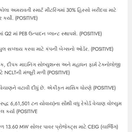
ોલા અમરાવતી સ્માર્ટ મીટરિંગમાં 30% હિસ્સો ખરીદવા માટે
 કર્યો. (POSITIVE)
માં Q2 માં PEB ઉત્પાદન પ્લાન્ટ સ્થાપશે. (POSITIVE)
યુલ સપ્લાય કરવા માટે કંપની બેગ્સનો ઓર્ડર. (POSITIVE)
ેક, દીપક માઇનિંગ સોલ્યુશન્સ અને મહાધન ફાર્મ ટેક્નોલોજી
ાટે NCLTની મંજૂરી મળી (POSITIVE)
વેચાણને વટાવી દીધું છે. એકીકૃત માસિક ધોરણે (POSITIVE)
ુદ્ધ 6,61,501 ટન યોવાય)ના સૌથી વધુ રેકોર્ડ વેચાણ વોલ્યુમ
સલ કર્યા (POSITIVE
ેઠળ 13.60 MW સોલર પાવર પ્રોજેક્ટ્સ માટે CEIG (ચાર્જિંગ)