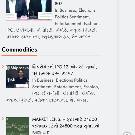
807
In Business, Elections
Politics Sentiment,
Entertainment, Fashion,
IPO, ઈકોનોમી, કોમોડિટી, કોર્પોરેટ ન્યૂઝ, ક્રિપ્ટો,
પર્સનલ ફાઇનાન્સ, મ્યુચ્યુઅલ ફંડ, શેર બજાર
Commodities
શિપરોકેટનો IPO 12 ઓગસ્ટે ખૂલશે,
પ્રાઇસબેન્ડ રૂ. 92-97
In Business, Elections Politics
Sentiment, Entertainment, Fashion,
IPO, ઈકોનોમી, કોમોડિટી, કોર્પોરેટ
ન્યૂઝ, ક્રિપ્ટો, પર્સનલ ફાઇનાન્સ, શેર બજાર
MARKET LENS: નિફ્ટી માટે 24600
જળવાઇ રહેતો 24800 તરફ સુધારાનો
આશાવાદ