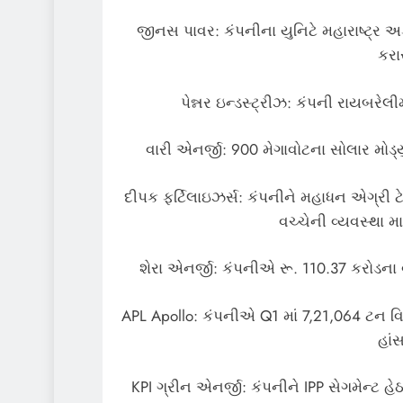
જીનસ પાવર: કંપનીના યુનિટે મહારાષ્ટ્ર અક
કરાર
પેન્નર ઇન્ડસ્ટ્રીઝ: કંપની રાયબરેલી
વારી એનર્જી: 900 મેગાવોટના સોલાર મોડ્
દીપક ફર્ટિલાઇઝર્સ: કંપનીને મહાધન એગ્રી ટ
વચ્ચેની વ્યવસ્થા મ
શેરા એનર્જી: કંપનીએ રૂ. 110.37 કરોડના 
APL Apollo: કંપનીએ Q1 માં 7,21,064 ટન વિર
હાં
KPI ગ્રીન એનર્જી: કંપનીને IPP સેગમેન્ટ હ