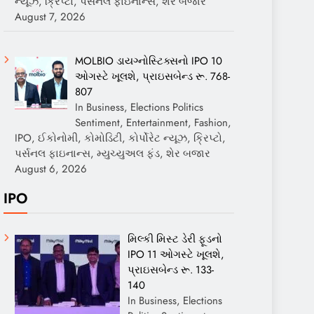
ન્યૂઝ, ક્રિપ્ટો, પર્સનલ ફાઇનાન્સ, શેર બજાર
August 7, 2026
MOLBIO ડાયગ્નોસ્ટિક્સનો IPO 10
ઓગસ્ટે ખૂલશે, પ્રાઇસબેન્ડ રૂ. 768-
807
In Business, Elections Politics
Sentiment, Entertainment, Fashion,
IPO, ઈકોનોમી, કોમોડિટી, કોર્પોરેટ ન્યૂઝ, ક્રિપ્ટો,
પર્સનલ ફાઇનાન્સ, મ્યુચ્યુઅલ ફંડ, શેર બજાર
August 6, 2026
IPO
મિલ્કી મિસ્ટ ડેરી ફૂડનો
IPO 11 ઓગસ્ટે ખૂલશે,
પ્રાઇસબેન્ડ રૂ. 133-
140
In Business, Elections