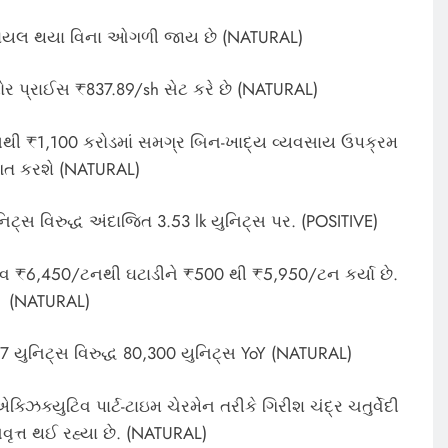
વર ઘાયલ થયા વિના ઓગળી જાય છે (NATURAL)
્લોર પ્રાઈસ ₹837.89/sh સેટ કરે છે (NATURAL)
ાસેથી ₹1,100 કરોડમાં સમગ્ર બિન-ખાદ્ય વ્યવસાય ઉપક્રમ
ગત કરશે (NATURAL)
િટ્સ વિરુદ્ધ અંદાજિત 3.53 lk યુનિટ્સ પર. (POSITIVE)
 ₹6,450/ટનથી ઘટાડીને ₹500 થી ₹5,950/ટન કર્યા છે.
(NATURAL)
147 યુનિટ્સ વિરુદ્ધ 80,300 યુનિટ્સ YoY (NATURAL)
એક્ઝિક્યુટિવ પાર્ટ-ટાઇમ ચેરમેન તરીકે ગિરીશ ચંદ્ર ચતુર્વેદી
ૃત્ત થઈ રહ્યા છે. (NATURAL)