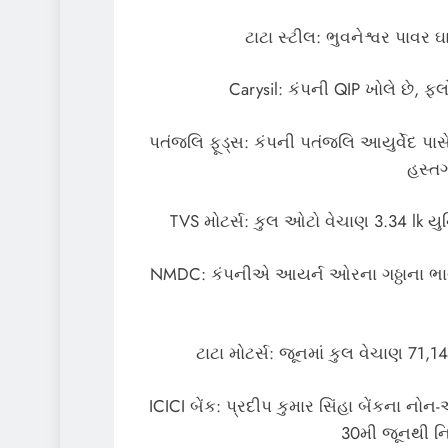
ટાટા સ્ટીલ: ભુવનેશ્વર પા
Carysil: કંપની QIP ખોલે છે, ફ
પતંજલિ ફૂડ્સ: કંપની પતંજલિ આયુર્વેદ પ
હસ્ત
TVS મોટર્સ: કુલ ઓટો વેચાણ 3.34 lk યુન
NMDC: કંપનીએ આયર્ન ઓરના ગઠ્ઠાના ભાવ
ટાટા મોટર્સ: જૂનમાં કુલ વેચાણ 71,
ICICI બેંક: પ્રદીપ કુમાર સિંહા બેંકના નોન-
30મી જૂનથી નિવ