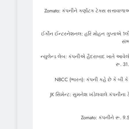
Zomato: કંપનીને કર્ણાટક ટેક્સ સત્તાવાળ
ઈર્કોન ઈન્ટરનેશનલ: હરિ મોહન ગુપ્તાએ 1લ
સંભ
ન્યુલેન્ડ લેબ: કંપનીએ હૈદરાબાદ ખાતે આવેલ
રૂ. 3
NBCC (ભારત): કંપની કહે છે કે બી ક
JK સિમેન્ટ: સુમનેશ ખંડેલવાલે કંપનીના 
Zomato: કંપનીને રૂ. 9