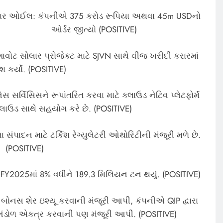
ંધાર ઓઈલ: કંપનીએ 375 કરોડ રૂપિયા અથવા 45m USDનો
ઓર્ડર જીત્યો (POSITIVE)
વોટ સોલાર પ્રોજેક્ટ માટે SJVN સાથે વીજ ખરીદી કરારમાં
ેશ કર્યો. (POSITIVE)
સર્વિસિસને રૂપાંતરિત કરવા માટે ક્લાઉડ નેટિવ પ્લેટફોર્મ
લાઉડ સાથે સહયોગ કરે છે. (POSITIVE)
સંપાદન માટે ટર્કિશ રેગ્યુલેટરી ઓથોરિટીની મંજૂરી મળે છે.
(POSITIVE)
Q1FY2025માં 8% વધીને 189.3 મિલિયન ટન થયું. (POSITIVE)
 બોનસ શેર ઇશ્યૂ કરવાની મંજૂરી આપી, કંપનીએ QIP દ્વારા
 ભંડોળ એકત્ર કરવાની પણ મંજૂરી આપી. (POSITIVE)