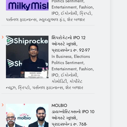
Politics Sentiment,
Entertainment, Fashion,
IPO, ઈકોનોમી, ક્રિપ્ટો,
પર્સનલ ફાઇનાન્સ, મ્યુચ્યુઅલ ફંડ, શેર બજાર
શિપરોકેટનો IPO 12
ઓગસ્ટે ખૂલશે,
પ્રાઇસબેન્ડ રૂ. 92-97
In Business, Elections
Politics Sentiment,
Entertainment, Fashion,
IPO, ઈકોનોમી,
કોમોડિટી, કોર્પોરેટ
ન્યૂઝ, ક્રિપ્ટો, પર્સનલ ફાઇનાન્સ, શેર બજાર
MOLBIO
ડાયગ્નોસ્ટિક્સનો IPO 10
ઓગસ્ટે ખૂલશે,
પ્રાઇસબેન્ડ રૂ. 768-