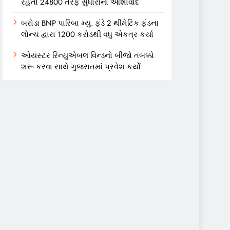
રહેતો 24800 તરફ સુધારાનો આશાવાદ
બરોડા BNP પારિબા મ્યુ. ફંડે 2 થીમેટિક ફંડના
લોન્ચ દ્વારા 1200 કરોડથી વધુ એકત્ર કર્યા
ઓયસ્ટર રિન્યુએબલ વિન્ડનો બીજો તબક્કો
શરૂ કરવા સાથે ગુજરાતમાં પ્રવેશ કર્યો