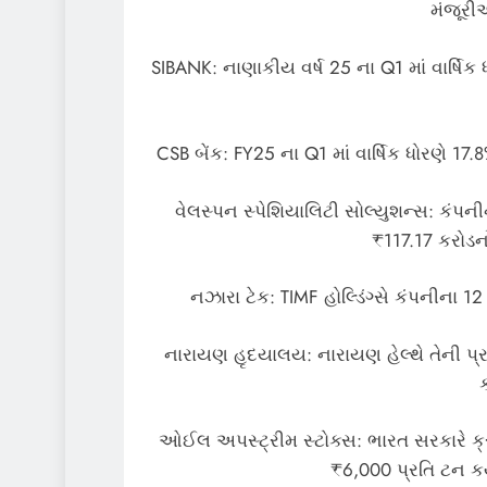
મંજૂરી
SIBANK: નાણાકીય વર્ષ 25 ના Q1 માં વાર્ષિ
CSB બેંક: FY25 ના Q1 માં વાર્ષિક ધોરણે 1
વેલસ્પન સ્પેશિયાલિટી સોલ્યુશન્સ: કંપન
₹117.17 કરોડનો
નઝારા ટેક: TIMF હોલ્ડિંગ્સે કંપનીના 1
નારાયણ હૃદયાલય: નારાયણ હેલ્થે તેની પ્
ઓઈલ અપસ્ટ્રીમ સ્ટોક્સ: ભારત સરકારે ક
₹6,000 પ્રતિ ટન ક