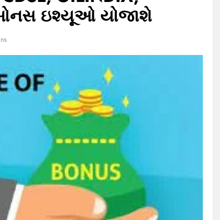
બોનસ ઇશ્યૂઓ યોજાશે
ins