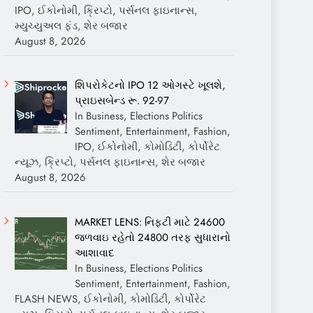
IPO, ઈકોનોમી, ક્રિપ્ટો, પર્સનલ ફાઇનાન્સ,
મ્યુચ્યુઅલ ફંડ, શેર બજાર
August 8, 2026
શિપરોકેટનો IPO 12 ઓગસ્ટે ખૂલશે,
પ્રાઇસબેન્ડ રૂ. 92-97
In Business, Elections Politics
Sentiment, Entertainment, Fashion,
IPO, ઈકોનોમી, કોમોડિટી, કોર્પોરેટ
ન્યૂઝ, ક્રિપ્ટો, પર્સનલ ફાઇનાન્સ, શેર બજાર
August 8, 2026
MARKET LENS: નિફ્ટી માટે 24600
જળવાઇ રહેતો 24800 તરફ સુધારાનો
આશાવાદ
In Business, Elections Politics
Sentiment, Entertainment, Fashion,
FLASH NEWS, ઈકોનોમી, કોમોડિટી, કોર્પોરેટ