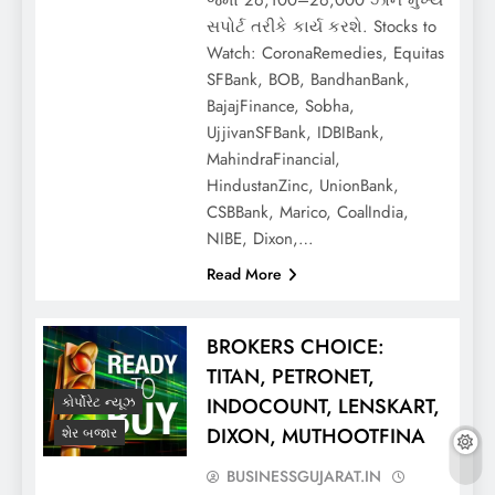
સપોર્ટ તરીકે કાર્ય કરશે. Stocks to
Watch: CoronaRemedies, Equitas
SFBank, BOB, BandhanBank,
BajajFinance, Sobha,
UjjivanSFBank, IDBIBank,
MahindraFinancial,
HindustanZinc, UnionBank,
CSBBank, Marico, CoalIndia,
NIBE, Dixon,…
Read More
BROKERS CHOICE:
TITAN, PETRONET,
INDOCOUNT, LENSKART,
કોર્પોરેટ ન્યૂઝ
DIXON, MUTHOOTFINA
શેર બજાર
BUSINESSGUJARAT.IN