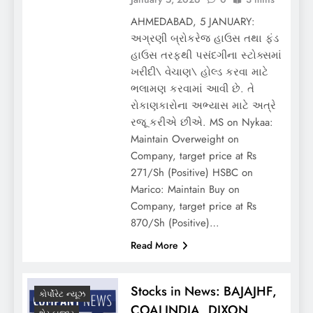
AHMEDABAD, 5 JANUARY:
અગ્રણી બ્રોકરેજ હાઉસ તથા ફંડ
હાઉસ તરફથી પસંદગીના સ્ટોક્સમાં
ખરીદી\ વેચાણ\ હોલ્ડ કરવા માટે
ભલામણ કરવામાં આવી છે. તે
રોકાણકારોના અભ્યાસ માટે અત્રે
રજૂ કરીએ છીએ. MS on Nykaa:
Maintain Overweight on
Company, target price at Rs
271/Sh (Positive) HSBC on
Marico: Maintain Buy on
Company, target price at Rs
870/Sh (Positive)…
Read More
Stocks in News: BAJAJHF,
કોર્પોરેટ ન્યૂઝ
COALINDIA, DIXON,