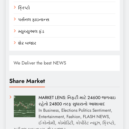
ક્રિપ્ટો
પર્સનલ ફાઇનાન્સ
મ્યુચ્યુઅલ ફંડ
શેર બજાર
We Deliver the best NEWS
Share Market
MARKET LENS: નિફ્ટી માટે 24600 જળવાઇ
રહેતો 24800 તરફ સુધારાનો આશાવાદ
In Business, Elections Politics Sentiment,
Entertainment, Fashion, FLASH NEWS,
ઈકોનોમી, કોમોડિટી, કોર્પોરેટ ન્યૂઝ, ક્રિપ્ટો,