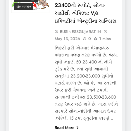
23400નો સપોર્ટ, સોના-
શેર બજાર
ચાંદીથી એક્ઝિટ V/s
ઇક્વિટીમાં એન્ટ્રીના ચાન્સિસ
BUSINESSGUJARAT.IN
May 13, 2026
0
1 mins
નિફ્ટી ફરી એકવાર વેચાણ-પર-
વધારાના વલણ તરફ વળ્યો છે. જ્યાં
સુધી નિફ્ટી 50 23,400 ની નીચે
ટ્રેડ કરે છે, ત્યાં સુધી આગામી
સત્રોમાં 23,200-23,000 સુધીનો
ઘટાડો શક્ય છે. જો કે, આ સ્તરથી
ઉપર ફરી મેળવવા અને ટકાવી
રાખવાથી ઇન્ડેક્સ 23,500-23,600
તરફ ઉપર જઈ શકે છે. ખાસ કરીને
સરકારે સોના-ચાંદીની આયાત ઉપર
ઝીંકેલી 15 ટકા ડ્યુટીના કારણે…
Read More