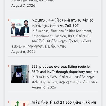
પર્સનલ ફાઇનાન્સ, શેર બજાર
August 7, 2026
MOLBIO ડાયગ્નોસ્ટિક્સનો IPO 10 ઓગસ્ટે
ખૂલશે, પ્રાઇસબેન્ડ રૂ. 768- 807
In Business, Elections Politics Sentiment,
Entertainment, Fashion, IPO, ઈકોનોમી,
કોમોડિટી, કોર્પોરેટ ન્યૂઝ, ક્રિપ્ટો, પર્સનલ
ફાઇનાન્સ, મ્યુચ્યુઅલ ફંડ, શેર બજાર
August 6, 2026
SEBI proposes overseas listing route for
REITs and InvITs through depository receipts
In FLASH NEWS, ઈકોનોમી, કોર્પોરેટ ન્યૂઝ,
પર્સનલ ફાઇનાન્સ, મ્યુચ્યુઅલ ફંડ, શેર બજાર
August 6, 2026
માર્કેટ લેન્સઃ નિફ્ટી 24,800 ક્રોસ ન કરે ત્યાં