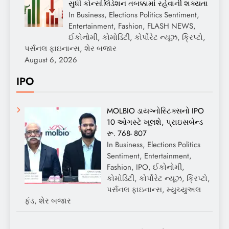
સુધી કોન્સોલિડેશન તબક્કામાં રહેવાની શક્યતા
In Business, Elections Politics Sentiment,
Entertainment, Fashion, FLASH NEWS,
ઈકોનોમી, કોમોડિટી, કોર્પોરેટ ન્યૂઝ, ક્રિપ્ટો,
પર્સનલ ફાઇનાન્સ, શેર બજાર
August 6, 2026
IPO
MOLBIO ડાયગ્નોસ્ટિક્સનો IPO
10 ઓગસ્ટે ખૂલશે, પ્રાઇસબેન્ડ
રૂ. 768- 807
In Business, Elections Politics
Sentiment, Entertainment,
Fashion, IPO, ઈકોનોમી,
કોમોડિટી, કોર્પોરેટ ન્યૂઝ, ક્રિપ્ટો,
પર્સનલ ફાઇનાન્સ, મ્યુચ્યુઅલ
ફંડ, શેર બજાર