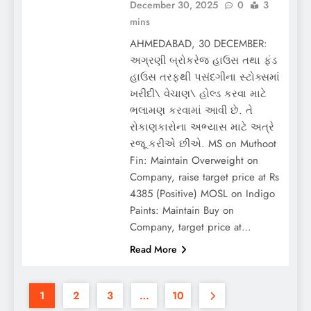
December 30, 2025
0
3
mins
AHMEDABAD, 30 DECEMBER:
અગ્રણી બ્રોકરેજ હાઉસ તથા ફંડ
હાઉસ તરફથી પસંદગીના સ્ટોક્સમાં
ખરીદી\ વેચાણ\ હોલ્ડ કરવા માટે
ભલામણ કરવામાં આવી છે. તે
રોકાણકારોના અભ્યાસ માટે અત્રે
રજૂ કરીએ છીએ. MS on Muthoot
Fin: Maintain Overweight on
Company, raise target price at Rs
4385 (Positive) MOSL on Indigo
Paints: Maintain Buy on
Company, target price at…
Read More
1
2
3
…
10