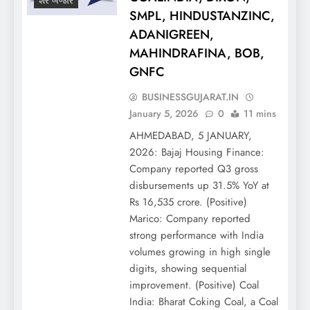
શેર બજાર
SMPL, HINDUSTANZINC,
ADANIGREEN,
MAHINDRAFINA, BOB,
GNFC
BUSINESSGUJARAT.IN
January 5, 2026
0
11 mins
AHMEDABAD, 5 JANUARY,
2026: Bajaj Housing Finance:
Company reported Q3 gross
disbursements up 31.5% YoY at
Rs 16,535 crore. (Positive)
Marico: Company reported
strong performance with India
volumes growing in high single
digits, showing sequential
improvement. (Positive) Coal
India: Bharat Coking Coal, a Coal