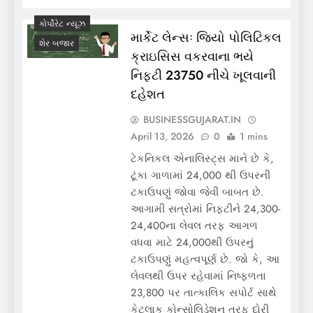
કોર્પોરેટ ન્યૂઝ
માર્કેટ લેન્સઃ જિયો પોલિટિકલ
શેર બજાર
ક્રાઇસિસ વકરવાના ભયે
નિફ્ટી 23750 નીચે ખૂલવાની
દહેશત
BUSINESSGUJARAT.IN
April 13, 2026
0
1 mins
ટેકનિકલ એનાલિસ્ટ્સ માને છે કે,
ટૂંકા ગાળામાં 24,000 થી ઉપરની
ટકાઉપણું જોવા જેવી બાબત છે.
આગામી સત્રોમાં નિફ્ટીને 24,300-
24,400ના લેવલ તરફ આગળ
વધવા માટે 24,000થી ઉપરનું
ટકાઉપણું મહત્વપૂર્ણ છે. જો કે, આ
લેવલથી ઉપર રહેવામાં નિષ્ફળતા
23,800 પર તાત્કાલિક સપોર્ટ સાથે
કેટલાક કોન્સોલિડેશન તરફ દોરી