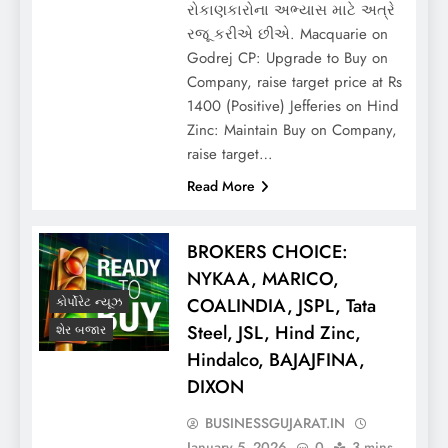
રોકાણકારોના અભ્યાસ માટે અત્રે
રજૂ કરીએ છીએ. Macquarie on
Godrej CP: Upgrade to Buy on
Company, raise target price at Rs
1400 (Positive) Jefferies on Hind
Zinc: Maintain Buy on Company,
raise target…
Read More
BROKERS CHOICE:
NYKAA, MARICO,
COALINDIA, JSPL, Tata
કોર્પોરેટ ન્યૂઝ
Steel, JSL, Hind Zinc,
શેર બજાર
Hindalco, BAJAJFINA,
DIXON
BUSINESSGUJARAT.IN
January 5, 2026
0
3 mins