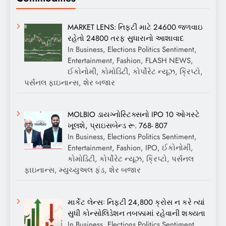
MARKET LENS: નિફ્ટી માટે 24600 જળવાઇ
રહેતો 24800 તરફ સુધારાનો આશાવાદ
In Business, Elections Politics Sentiment,
Entertainment, Fashion, FLASH NEWS,
ઈકોનોમી, કોમોડિટી, કોર્પોરેટ ન્યૂઝ, ક્રિપ્ટો,
પર્સનલ ફાઇનાન્સ, શેર બજાર
MOLBIO ડાયગ્નોસ્ટિક્સનો IPO 10 ઓગસ્ટે
ખૂલશે, પ્રાઇસબેન્ડ રૂ. 768- 807
In Business, Elections Politics Sentiment,
Entertainment, Fashion, IPO, ઈકોનોમી,
કોમોડિટી, કોર્પોરેટ ન્યૂઝ, ક્રિપ્ટો, પર્સનલ
ફાઇનાન્સ, મ્યુચ્યુઅલ ફંડ, શેર બજાર
માર્કેટ લેન્સઃ નિફ્ટી 24,800 ક્રોસ ન કરે ત્યાં
સુધી કોન્સોલિડેશન તબક્કામાં રહેવાની શક્યતા
In Business, Elections Politics Sentiment,