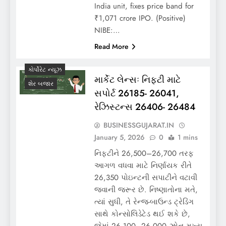
India unit, fixes price band for
₹1,071 crore IPO. (Positive)
NIBE:…
Read More
કોર્પોરેટ ન્યૂઝ
માર્કેટ લેન્સઃ નિફ્ટી માટે
શેર બજાર
સપોર્ટ 26185- 26041,
રેઝિસ્ટન્સ 26406- 26484
BUSINESSGUJARAT.IN
January 5, 2026
0
1 mins
નિફ્ટીને 26,500–26,700 તરફ
આગળ વધવા માટે નિર્ણાયક રીતે
26,350 પોઇન્ટની સપાટીને વટાવી
જવાની જરૂર છે. નિષ્ણાતોના મતે,
ત્યાં સુધી, તે રેન્જ-બાઉન્ડ ટ્રેડિંગ
સાથે કોન્સોલિડેટેડ થઈ શકે છે,
જેમાં 26,100–26,000 ઝોન મુખ્ય