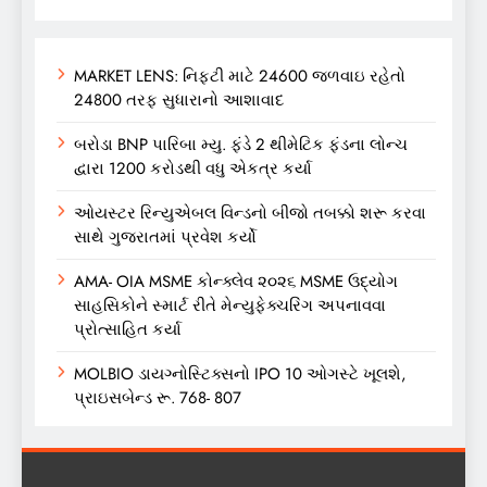
MARKET LENS: નિફ્ટી માટે 24600 જળવાઇ રહેતો
24800 તરફ સુધારાનો આશાવાદ
બરોડા BNP પારિબા મ્યુ. ફંડે 2 થીમેટિક ફંડના લોન્ચ
દ્વારા 1200 કરોડથી વધુ એકત્ર કર્યા
ઓયસ્ટર રિન્યુએબલ વિન્ડનો બીજો તબક્કો શરૂ કરવા
સાથે ગુજરાતમાં પ્રવેશ કર્યો
AMA- OIA MSME કોન્ક્લેવ ૨૦૨૬ MSME ઉદ્યોગ
સાહસિકોને સ્માર્ટ રીતે મેન્યુફેક્ચરિંગ અપનાવવા
પ્રોત્સાહિત કર્યા
MOLBIO ડાયગ્નોસ્ટિક્સનો IPO 10 ઓગસ્ટે ખૂલશે,
પ્રાઇસબેન્ડ રૂ. 768- 807