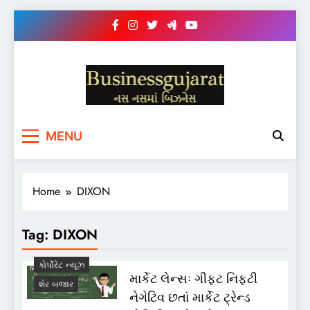
Skip
to
content
BUSINESS GUJARAT
નસ-નસ માં બિઝનેસ
MENU
Home
DIXON
Tag:
DIXON
કોર્પોરેટ ન્યૂઝ
માર્કેટ લેન્સઃ ગીફ્ટ નિફ્ટી
શેર બજાર
નેગેટિવ છતાં માર્કેટ ટ્રેન્ડ