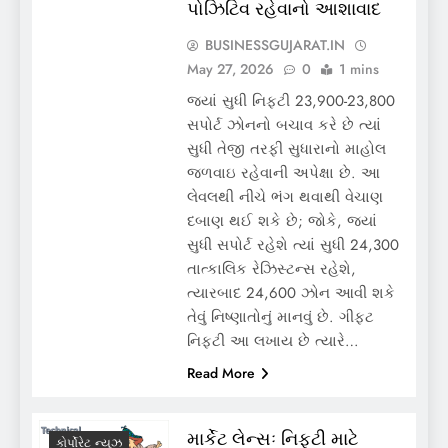
પોઝિટિવ રહેવાનો આશાવાદ
BUSINESSGUJARAT.IN
May 27, 2026
0
1 mins
જ્યાં સુધી નિફ્ટી 23,900-23,800
સપોર્ટ ઝોનનો બચાવ કરે છે ત્યાં
સુધી તેજી તરફી સુધારાનો માહોલ
જળવાઇ રહેવાની અપેક્ષા છે. આ
લેવલથી નીચે ભંગ થવાથી વેચાણ
દબાણ થઈ શકે છે; જોકે, જ્યાં
સુધી સપોર્ટ રહેશે ત્યાં સુધી 24,300
તાત્કાલિક રેઝિસ્ટન્સ રહેશે,
ત્યારબાદ 24,600 ઝોન આવી શકે
તેવું નિષ્ણાતોનું માનવું છે. ગીફ્ટ
નિફ્ટી આ લખાય છે ત્યારે…
Read More
માર્કેટ લેન્સઃ નિફ્ટી માટે
કોર્પોરેટ ન્યૂઝ