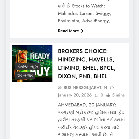
શકે છે Stocks to Watch:
Mahindra, Larsen, Swiggy,
EnviroInfra, AdvaitEnergy,…
Read More
BROKERS CHOICE:
HINDZINC, HAVELLS,
LTIMIND, BHEL, BPCL,
કોર્પોરેટ ન્યૂઝ
DIXON, PNB, BHEL
શેર બજાર
BUSINESSGUJARAT.IN
January 20, 2026
0
5 mins
AHMEDABAD, 20 JANUARY:
અગ્રણી બ્રોકરેજ હાઉસ તથા ફંડ
હાઉસ તરફથી પસંદગીના સ્ટોક્સમાં
ખરીદી\ વેચાણ\ હોલ્ડ કરવા માટે
ભલામણ કરવામાં આવી છે. તે