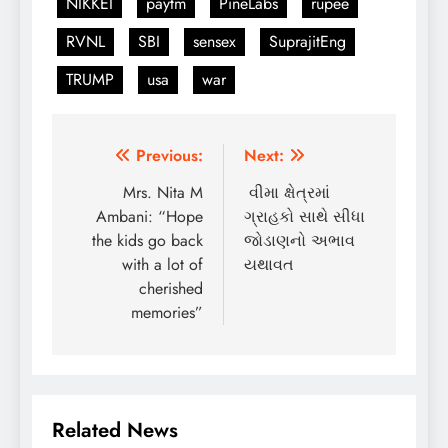
NIKKEI
paytm
PineLabs
rupee
RVNL
SBI
sensex
SuprajitEng
TRUMP
usa
war
Post
Previous:
Next:
navigation
Mrs. Nita M
વીમા ક્ષેત્રમાં
Ambani: “Hope
ગ્રાહકો સાથે સીધા
the kids go back
જોડાણનો અભાવ
with a lot of
યથાવત
cherished
memories”
Related News