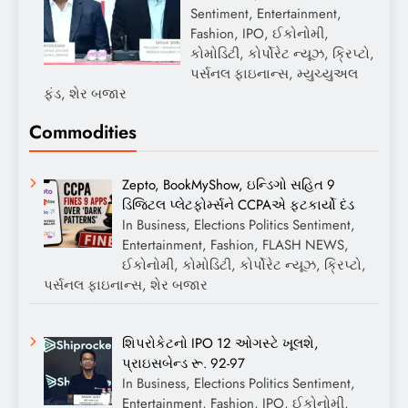
Sentiment, Entertainment,
Fashion, IPO, ઈકોનોમી,
કોમોડિટી, કોર્પોરેટ ન્યૂઝ, ક્રિપ્ટો,
પર્સનલ ફાઇનાન્સ, મ્યુચ્યુઅલ
ફંડ, શેર બજાર
Commodities
Zepto, BookMyShow, ઇન્ડિગો સહિત 9
ડિજિટલ પ્લેટફોર્મ્સને CCPAએ ફટકાર્યો દંડ
In Business, Elections Politics Sentiment,
Entertainment, Fashion, FLASH NEWS,
ઈકોનોમી, કોમોડિટી, કોર્પોરેટ ન્યૂઝ, ક્રિપ્ટો,
પર્સનલ ફાઇનાન્સ, શેર બજાર
શિપરોકેટનો IPO 12 ઓગસ્ટે ખૂલશે,
પ્રાઇસબેન્ડ રૂ. 92-97
In Business, Elections Politics Sentiment,
Entertainment, Fashion, IPO, ઈકોનોમી,