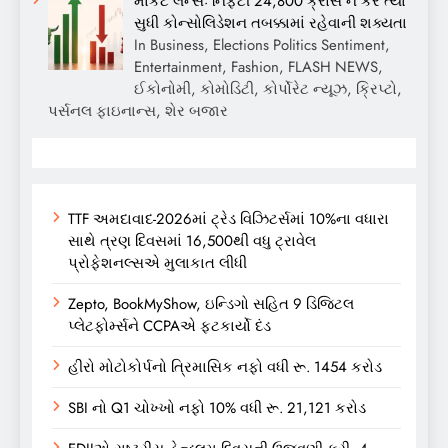
માર્કેટ લેન્સઃ નિફ્ટી 24,800 ક્રોસ ન કરે ત્યાં
સુધી કોન્સોલિડેશન તબક્કામાં રહેવાની શક્યતા
In Business, Elections Politics Sentiment,
Entertainment, Fashion, FLASH NEWS,
ઈકોનોમી, કોમોડિટી, કોર્પોરેટ ન્યૂઝ, ક્રિપ્ટો,
પર્સનલ ફાઇનાન્સ, શેર બજાર
TTF અમદાવાદ-2026માં ટ્રેડ વિઝિટર્સમાં 10%ના વધારા
સાથે ત્રણ દિવસમાં 16,500થી વધુ ટ્રાવેલ
પ્રોફેશનલ્સએ મુલાકાત લીધી
Zepto, BookMyShow, ઇન્ડિગો સહિત 9 ડિજિટલ
પ્લેટફોર્મ્સને CCPAએ ફટકાર્યો દંડ
હીરો મોટોકોર્પનો ત્રિમાસિક નફો વધી રૂ. 1454 કરોડ
SBI નો Q1 ચોખ્ખો નફો 10% વધી રૂ. 21,121 કરોડ