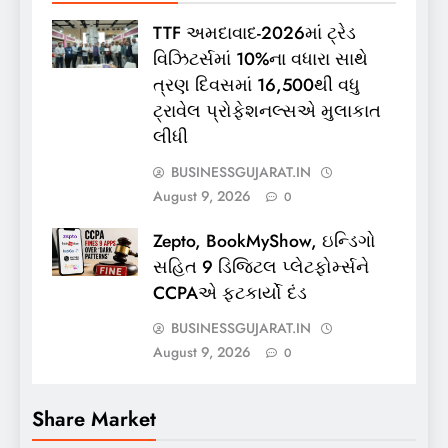
TTF અમદાવાદ-2026માં ટ્રેડ
વિઝિટર્સમાં 10%ના વધારા સાથે
ત્રણ દિવસમાં 16,500થી વધુ
ટ્રાવેલ પ્રોફેશનલ્સએ મુલાકાત
લીધી
BUSINESSGUJARAT.IN
August 9, 2026
0
Zepto, BookMyShow, ઇન્ડિગો
સહિત 9 ડિજિટલ પ્લેટફોર્મ્સને
CCPAએ ફટકાર્યો દંડ
BUSINESSGUJARAT.IN
August 9, 2026
0
Share Market