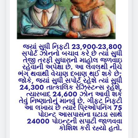
જ્યાં સુધી નિફ્ટી 23,900-23,800
સપોર્ટ ઝોનનો બચાવ કરે છે ત્યાં સુધી
તેજી તરફી સુધારાનો માહોલ જળવાઇ
રહેવાની અપેક્ષા છે. આ લેવલથી નીચે
ભંગ થવાથી વેચાણ દબાણ થઈ શકે છે;
જોકે, જ્યાં સુધી સપોર્ટ રહેશે ત્યાં સુધી
24,300 તાત્કાલિક રેઝિસ્ટન્સ રહેશે,
ત્યારબાદ 24,600 ઝોન આવી શકે
તેવું નિષ્ણાતોનું માનવું છે. ગીફ્ટ નિફ્ટી
આ લખાય છે ત્યારે પ્રિઓપનિંગ 75
પોઇન્ટ આસપાસના ઘટાડા સાથે
24000 પોઇન્ટની સપાટી જાળવવા
કોશિશ કરી રહ્યો હતો.