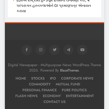
EDIIએ રાષ્ટ્રીય હેન્ડલૂમ દિવસની ઉજવણી કરી, 4
પરંપરાગત હસ્તકલાઓને GI પ્રમાણપત્ર એનાયત
કરાયા
Digital Newspaper - Multipurpose News WordPress Theme
2026. Powered By
.
BlazeThemes
HOME
STOCKS
IPO
CORPORATE NEWS
COMMODITY
MUTUAL FUND
PERSONAL FINANCE
PURE POLITICS
FLASH NEWS
ECONOMY
ENTERTAINMENT
CONTACT US