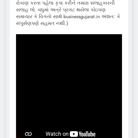
રોકાણ કરતા પહેલા કૃપા કરીને તમારા સલાહકારની
સલાહ લો. વધુમાં અત્રે પ્રગટ થયેલા કોઇપણ
સમાચાર કે વિગતો સાથે businessgujarat.in અંશતઃ કે
સંપુર્સણપણે સહમત નથી.)