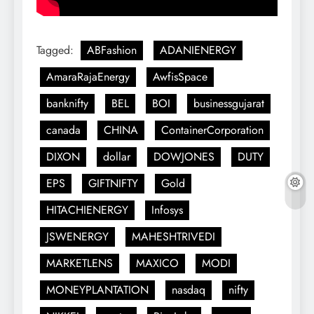
Tagged:
ABFashion
ADANIENERGY
AmaraRajaEnergy
AwfisSpace
banknifty
BEL
BOI
businessgujarat
canada
CHINA
ContainerCorporation
DIXON
dollar
DOWJONES
DUTY
EPS
GIFTNIFTY
Gold
HITACHIENERGY
Infosys
JSWENERGY
MAHESHTRIVEDI
MARKETLENS
MAXICO
MODI
MONEYPLANTATION
nasdaq
nifty