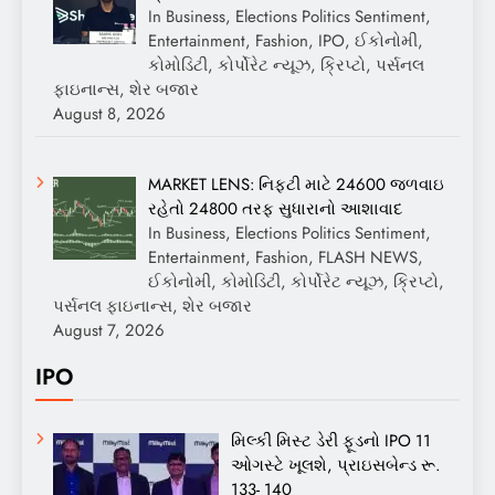
In Business, Elections Politics Sentiment,
Entertainment, Fashion, IPO, ઈકોનોમી,
કોમોડિટી, કોર્પોરેટ ન્યૂઝ, ક્રિપ્ટો, પર્સનલ
ફાઇનાન્સ, શેર બજાર
August 8, 2026
MARKET LENS: નિફ્ટી માટે 24600 જળવાઇ
રહેતો 24800 તરફ સુધારાનો આશાવાદ
In Business, Elections Politics Sentiment,
Entertainment, Fashion, FLASH NEWS,
ઈકોનોમી, કોમોડિટી, કોર્પોરેટ ન્યૂઝ, ક્રિપ્ટો,
પર્સનલ ફાઇનાન્સ, શેર બજાર
August 7, 2026
IPO
મિલ્કી મિસ્ટ ડેરી ફૂડનો IPO 11
ઓગસ્ટે ખૂલશે, પ્રાઇસબેન્ડ રૂ.
133- 140