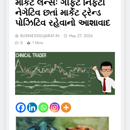
માર્કેટ લેન્સઃ ગીફ્ટ નિફ્ટી
નેગેટિવ છતાં માર્કેટ ટ્રેન્ડ
પોઝિટિવ રહેવાનો આશાવાદ
BUSINESSGUJARAT.IN
May 27, 2026
0
1 Mins