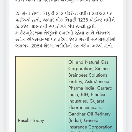
25 મેના રોજ, નિફ્ટી 312 પોઈન્ટ વધીને 24032 પર
પહોંચ્યો હતો, જ્યારે બેંક નિફ્ટી 1238 પોઈન્ટ વધીને
55294 પોઇન્ટની સપાટીએ બંધ રહ્યો હતો.
માર્કેટબ્રેડ્થમાં તેજીનો દબદબો રહેવા સાથે નેશનલ
સ્ટોક એક્સચેન્જ પર ઘટેલા 942 શેરની સરખામણીમાં
લગભગ 2054 શેરમાં ખરીદીનો રસ જોવા મળ્યો હતો.
Oil and Natural Gas
Corporation, Siemens,
Brainbees Solutions
Firstcry, AstraZeneca
Pharma India, Carraro
India, EIH, Finolex
Industries, Gujarat
Fluorochemicals,
Gandhar Oil Refinery
Results Today
(India), General
Insurance Corporation