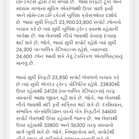
ઇન્ડિકેટર્સ દ્વારા ટેકો મળ્યો છે. જેમાં નિફ્ટી ટૂંકા અને
મધ્યમ ગાળાના મૂવિંગ એવરેજથી ઉપર પાછો ફર્યો
અને મોમેન્ટમ ઇન્ડિકેટર્સ બુલિશ ક્રોસઓવર દર્શાવે
છે. જ્યાં સુધી નિફ્ટી 23,900-23,800 સપોર્ટ ઝોનનો
બચાવ કરે છે ત્યાં સુધી બુલિશ ટ્રેન્ડ સ્વસ્થ રહેવાની
અપેક્ષા છે. આ લેવલથી નીચે જવાથી વેચાણ દબાણ
થઈ શકે છે; જોકે, જ્યાં સુધી સપોર્ટ રહેશે ત્યાં સુધી
24,300 તાત્કાલિક રેઝિસ્ટન્સ રહેશે, ત્યારબાદ
24,600 ઝોન આવી શકે તેવું ટેકનિકલ એનાલિસ્ટ્સનું
માનવું છે.
જ્યાં સુધી નિફ્ટી 23,850 સપોર્ટ લેવલનો બચાવ કરે
છે ત્યાં સુધી એકંદર ટ્રેન્ડ પોઝિટિવ રહેશે. 23850થી
ઉપર રહેવાથી 24126 (તાત્કાલિક રેઝિસ્ટન્સ) તરફ
વધવાની આશા જીવંત રહી શકે છે. જોકે, આ લેવલથી
નીચે જવાથી મંદી ફરી સક્રિય થઈ શકે છે. દરમિયાન,
સંભવિત કોન્સોલિડેશન વચ્ચે બેંક નિફ્ટીને 54600
સપોર્ટ લેવલથી ઉપર રહેવાની જરૂર છે. આ લેવલથી
ઉપર રહેવાથી 55800 અને 56300 તરફ વધવાનો
માર્ગ ખુલી શકે છે. જોકે, નિષ્ણાતોના મતે, સપોર્ટથી
નીચે જાય તો મંદીઓને મજબૂત બનાવી શકે છે.