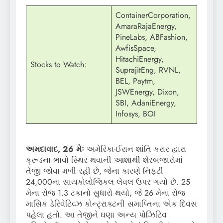
ContainerCorporation,
AmaraRajaEnergy,
PineLabs, ABFashion,
AwfisSpace,
HitachiEnergy,
Stocks to Watch:
SuprajitEng, RVNL,
BEL, Paytm,
JSWEnergy, Dixon,
SBI, AdaniEnergy,
Infosys, BOI
અમદાવાદ, 26 મેઃ
અમેરિકા-ઈરાન શાંતિ કરાર દ્વારા
ક્રૂડના ભાવો સ્થિર થવાની આશાથી શેરબજારોમાં
તેજી જોવા મળી રહી છે, જેના કારણે નિફ્ટી
24,000ના સાયકોલોજિકલ લેવલ ઉપર ગયો છે. 25
મેના રોજ 1.3 ટકાનો સુધારો થયો, જે 26 મેના રોજ
માસિક ડેરિવેટિવ્ઝ કોન્ટ્રાક્ટની સમાપ્તિના એક દિવસ
પહેલા હતો. આ તેજીને ઘણા અન્ય પોઝિટિવ