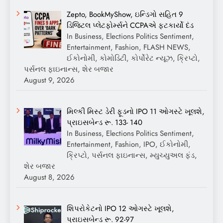
Zepto, BookMyShow, ઇન્ડિગો સહિત 9
ડિજિટલ પ્લેટફોર્મ્સને CCPAએ ફટકાર્યો દંડ
In Business, Elections Politics Sentiment,
Entertainment, Fashion, FLASH NEWS,
ઈકોનોમી, કોમોડિટી, કોર્પોરેટ ન્યૂઝ, ક્રિપ્ટો,
પર્સનલ ફાઇનાન્સ, શેર બજાર
August 9, 2026
મિલ્કી મિસ્ટ ડેરી ફૂડનો IPO 11 ઓગસ્ટે ખૂલશે,
પ્રાઇસબેન્ડ રૂ. 133- 140
In Business, Elections Politics Sentiment,
Entertainment, Fashion, IPO, ઈકોનોમી,
ક્રિપ્ટો, પર્સનલ ફાઇનાન્સ, મ્યુચ્યુઅલ ફંડ,
શેર બજાર
August 8, 2026
શિપરોકેટનો IPO 12 ઓગસ્ટે ખૂલશે,
પ્રાઇસબેન્ડ રૂ. 92-97