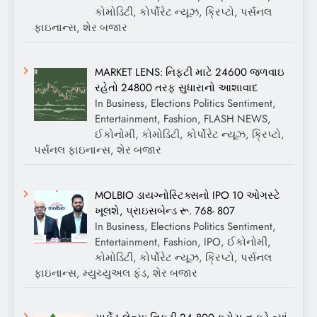
કોમોડિટી, કોર્પોરેટ ન્યૂઝ, ક્રિપ્ટો, પર્સનલ
ફાઇનાન્સ, શેર બજાર
MARKET LENS: નિફ્ટી માટે 24600 જળવાઇ
રહેતો 24800 તરફ સુધારાનો આશાવાદ
In Business, Elections Politics Sentiment,
Entertainment, Fashion, FLASH NEWS,
ઈકોનોમી, કોમોડિટી, કોર્પોરેટ ન્યૂઝ, ક્રિપ્ટો,
પર્સનલ ફાઇનાન્સ, શેર બજાર
MOLBIO ડાયગ્નોસ્ટિક્સનો IPO 10 ઓગસ્ટે
ખૂલશે, પ્રાઇસબેન્ડ રૂ. 768- 807
In Business, Elections Politics Sentiment,
Entertainment, Fashion, IPO, ઈકોનોમી,
કોમોડિટી, કોર્પોરેટ ન્યૂઝ, ક્રિપ્ટો, પર્સનલ
ફાઇનાન્સ, મ્યુચ્યુઅલ ફંડ, શેર બજાર