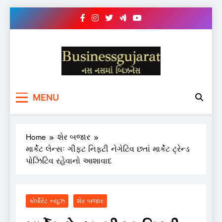
Skip
to
content
BUSINESS GUJARAT
નસ-નસ માં બિઝનેસ
MENU
Home
શેર બજાર
માર્કેટ લેન્સઃ ગીફ્ટ નિફ્ટી નેગેટિવ છતાં માર્કેટ ટ્રેન્ડ
પોઝિટિવ રહેવાનો આશાવાદ
કોર્પોરેટ ન્યૂઝ
શેર બજાર