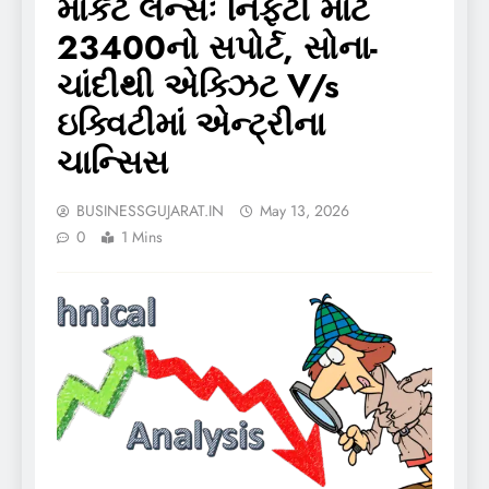
માર્કેટ લેન્સઃ નિફ્ટી માટે
23400નો સપોર્ટ, સોના-
ચાંદીથી એક્ઝિટ V/s
ઇક્વિટીમાં એન્ટ્રીના
ચાન્સિસ
BUSINESSGUJARAT.IN
May 13, 2026
0
1 Mins