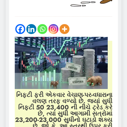
નિફ્ટી ફરી એકવાર વેચાણ-પર-વધારાના
વલણ તરફ વળ્યો છે. જ્યાં સુધી
નિફ્ટી 50 23,400 ની નીચે ટ્રેડ કરે
છે, ત્યાં સુધી આગામી સત્રોમાં
23,200-23,000 સુધીનો ઘટાડો શક્ય
છે. જો કે, આ સ્તરથી ઉપર ફરી