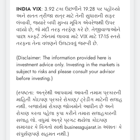
INDIA VIX
: 3.92 ટકા ઉછળીને 19.28 પર પહોંચ્યો
અને સતત ત્રીજા સત્ર માટે તેની સુધારાની સફર
લંબાવી, જ્યારે બધી મુખ્ય મૂવિંગ એવરેજથી ઉપર
વધ્યો છે, જે મંદી તરફ તરફેણ કરે છે. તેજીવાળાઓને
પાછા કમ્ફર્ટ ઝોનમાં લાવવા માટે VIX માટે 17-15 સ્તરો
તરફના તેના વલણને ઉલટાવવું જરૂરી છે.
(Disclaimer: The information provided here is
investment advice only. Investing in the markets is
subject to risks and please consult your advisor
before investing.)
(સ્પષ્ટતા: અત્રેથી આપવામાં આવતી તમામ પ્રકારની
માહિતી કોઇપણ પ્રકારે રોકાણ/ ટ્રેડીંગ માટેની સલાહ
નથી. બજારોમાં રોકાણ જોખમોને આધીન છે અને
રોકાણ કરતા પહેલા કૃપા કરીને તમારા સલાહકારની
સલાહ લો. વધુમાં અત્રે પ્રગટ થયેલા કોઇપણ
સમાચાર કે વિગતો સાથે businessgujarat.in અંશતઃ કે
સંપુર્સણપણે સહમત નથી.)