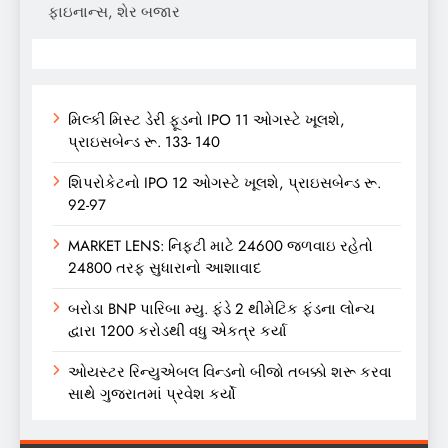
ફાઇનાન્સ, શેર બજાર
મિલ્કી મિસ્ટ ડેરી ફૂડનો IPO 11 ઓગસ્ટે ખૂલશે,
પ્રાઇસબેન્ડ રૂ. 133- 140
શિપરોકેટનો IPO 12 ઓગસ્ટે ખૂલશે, પ્રાઇસબેન્ડ રૂ.
92-97
MARKET LENS: નિફ્ટી માટે 24600 જળવાઇ રહેતો
24800 તરફ સુધારાનો આશાવાદ
બરોડા BNP પારિબા મ્યુ. ફંડે 2 થીમેટિક ફંડના લોન્ચ
દ્વારા 1200 કરોડથી વધુ એકત્ર કર્યા
ઓયસ્ટર રિન્યુએબલ વિન્ડનો બીજો તબક્કો શરૂ કરવા
સાથે ગુજરાતમાં પ્રવેશ કર્યો