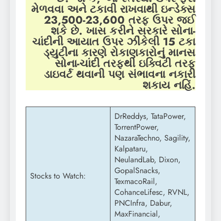
મેળવવા અને ટકાવી રાખવાથી ઇન્ડેક્સ
23,500-23,600 તરફ ઉપર જઈ
શકે છે.
ખાસ કરીને સરકારે સોના-
ચાંદીની આયાત ઉપર ઝીંકેલી 15 ટકા
ડ્યુટીના કારણે રોકાણકારોનું માનસ
સોના-ચાંદી તરફથી ઇક્વિટી તરફ
ડાઇવર્ટ થવાની પણ સંભાવના નકારી
શકાય નહિં.
DrReddys, TataPower,
TorrentPower,
NazaraTechno, Sagility,
Kalpataru,
NeulandLab, Dixon,
GopalSnacks,
Stocks to Watch:
TexmacoRail,
CohanceLifesc, RVNL,
PNCInfra, Dabur,
MaxFinancial,