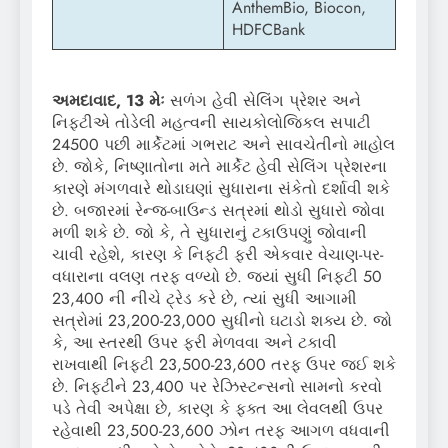
AnthemBio, Biocon,
HDFCBank
અમદાવાદ, 13 મેઃ
સળંગ હેવી સેલિંગ પ્રેશર અને
નિફ્ટીએ તોડેલી મહત્વની સાયકોલોજિકલ સપાટી
24500 પછી માર્કેટમાં ગભરાટ અને સાવચેતીનો માહોલ
છે. જોકે, નિષ્ણાતોના મતે માર્કેટ હેવી સેલિંગ પ્રેશરના
કારણે મંગળવારે થોડાઘણાં સુધારાના સંકેતો દર્શાવી શકે
છે. બજારમાં રેન્જ-બાઉન્ડ સત્રમાં થોડો સુધારો જોવા
મળી શકે છે. જો કે, તે સુધારાનું ટકાઉપણું જોવાની
ચાવી રહેશે, કારણ કે નિફ્ટી ફરી એકવાર વેચાણ-પર-
વધારાના વલણ તરફ વળ્યો છે. જ્યાં સુધી નિફ્ટી 50
23,400 ની નીચે ટ્રેડ કરે છે, ત્યાં સુધી આગામી
સત્રોમાં 23,200-23,000 સુધીનો ઘટાડો શક્ય છે. જો
કે, આ સ્તરથી ઉપર ફરી મેળવવા અને ટકાવી
રાખવાથી નિફ્ટી 23,500-23,600 તરફ ઉપર જઈ શકે
છે. નિફ્ટીને 23,400 પર રેઝિસ્ટન્સનો સામનો કરવો
પડે તેવી અપેક્ષા છે, કારણ કે ફક્ત આ લેવલથી ઉપર
રહેવાથી 23,500-23,600 ઝોન તરફ આગળ વધવાની