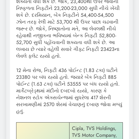
શક્યતા વધી શકે છે. જોકે, 23,400થી ઉપર જવાની
નિષ્ફળતા નિફ્ટીને 23,200-23,000 સુધી નીચે ખેંચી
શકે છે. દરમિયાન, બેંક નિફ્ટીને 54,400-54,500
ઝોન તરફ રેલી માટે 53,700 થી ઉપર પાછા ચઢવાની
જરૂર છે. જોકે, નિષ્ણાતોના મતે, આ લેવલથી નીચે
રહેવાથી નજીકના ભવિષ્યમાં બેન્ક નિફ્ટી 52,800-
52,700 સુધી પહોંચવાની શક્યતા વધી શકે છે. આ
લખાય છે ત્યારે વહેલી સવારે ગીફ્ટ નિફ્ટી 23423ના
લેવલે ફ્લેટ રહ્યો હતો.
12 મેના રોજ, નિફ્ટી 436 પોઈન્ટ (1.83 ટકા) ઘટીને
23380 પર બંધ રહ્યો હતો. જ્યારે બેંક નિફ્ટી 885
પોઈન્ટ (1.63 ટકા) ઘટીને 53555 પર બંધ રહ્યો હતો.
માર્કેટબ્રેડ્થમાં મંદીનો દબદબો રહ્યો, કારણ કે
નેશનલ સ્ટોક એક્સચેન્જમાં સુધરેલા 417 શેરની
સરખામણીમાં 2570 શેરમાં વેચાણનું દબાણ જોવા મળ્યું
હતું.
Cipla, TVS Holdings,
TVS Motor Company,