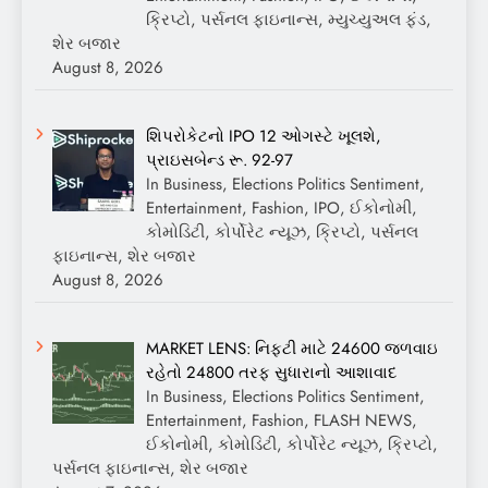
ક્રિપ્ટો, પર્સનલ ફાઇનાન્સ, મ્યુચ્યુઅલ ફંડ,
શેર બજાર
August 8, 2026
શિપરોકેટનો IPO 12 ઓગસ્ટે ખૂલશે,
પ્રાઇસબેન્ડ રૂ. 92-97
In Business, Elections Politics Sentiment,
Entertainment, Fashion, IPO, ઈકોનોમી,
કોમોડિટી, કોર્પોરેટ ન્યૂઝ, ક્રિપ્ટો, પર્સનલ
ફાઇનાન્સ, શેર બજાર
August 8, 2026
MARKET LENS: નિફ્ટી માટે 24600 જળવાઇ
રહેતો 24800 તરફ સુધારાનો આશાવાદ
In Business, Elections Politics Sentiment,
Entertainment, Fashion, FLASH NEWS,
ઈકોનોમી, કોમોડિટી, કોર્પોરેટ ન્યૂઝ, ક્રિપ્ટો,
પર્સનલ ફાઇનાન્સ, શેર બજાર