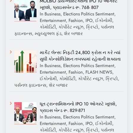
MOLBIO ડાયગ્નોસ્ટિક્સનો IPO 10 ઓગસ્ટે
ખૂલશે, પ્રાઇસબેન્ડ રૂ. 768- 807
In Business, Elections Politics Sentiment,
Entertainment, Fashion, IPO, ઈકોનોમી,
કોમોડિટી, કોર્પોરેટ ન્યૂઝ, ક્રિપ્ટો, પર્સનલ
ફાઇનાન્સ, મ્યુચ્યુઅલ ફંડ, શેર બજાર
માર્કેટ લેન્સઃ નિફ્ટી 24,800 ક્રોસ ન કરે ત્યાં
સુધી કોન્સોલિડેશન તબક્કામાં રહેવાની શક્યતા
In Business, Elections Politics Sentiment,
Entertainment, Fashion, FLASH NEWS,
ઈકોનોમી, કોમોડિટી, કોર્પોરેટ ન્યૂઝ, ક્રિપ્ટો,
પર્સનલ ફાઇનાન્સ, શેર બજાર
ધૂત ટ્રાન્સમિશનનો IPO 10 ઓગસ્ટે ખૂલશે,
પ્રાઇસ બેન્ડ રૂ. 829-871
In Business, Elections Politics Sentiment,
Entertainment, Fashion, IPO, ઈકોનોમી,
કોમોડિટી, કોર્પોરેટ ન્યૂઝ, ક્રિપ્ટો, પર્સનલ