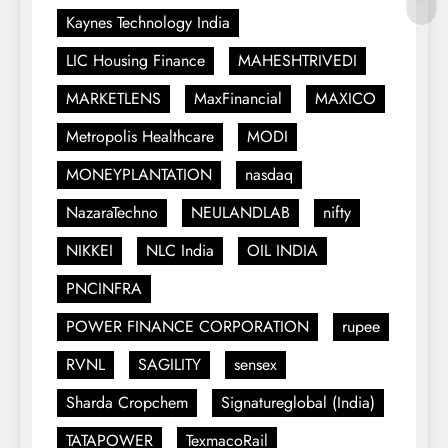
Kaynes Technology India
LIC Housing Finance
MAHESHTRIVEDI
MARKETLENS
MaxFinancial
MAXICO
Metropolis Healthcare
MODI
MONEYPLANTATION
nasdaq
NazaraTechno
NEULANDLAB
nifty
NIKKEI
NLC India
OIL INDIA
PNCINFRA
POWER FINANCE CORPORATION
rupee
RVNL
SAGILITY
sensex
Sharda Cropchem
Signatureglobal (India)
TATAPOWER
TexmacoRail