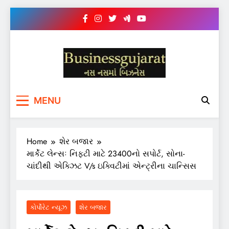
Skip
to
content
BUSINESS GUJARAT
નસ-નસ માં બિઝનેસ
MENU
Home
શેર બજાર
માર્કેટ લેન્સઃ નિફ્ટી માટે 23400નો સપોર્ટ, સોના-
ચાંદીથી એક્ઝિટ V/s ઇક્વિટીમાં એન્ટ્રીના ચાન્સિસ
કોર્પોરેટ ન્યૂઝ
શેર બજાર