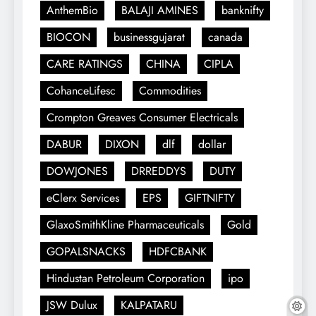
AnthemBio
BALAJI AMINES
banknifty
BIOCON
businessgujarat
canada
CARE RATINGS
CHINA
CIPLA
CohanceLifesc
Commodities
Crompton Greaves Consumer Electricals
DABUR
DIXON
dlf
dollar
DOWJONES
DRREDDYS
DUTY
eClerx Services
EPS
GIFTNIFTY
GlaxoSmithKline Pharmaceuticals
Gold
GOPALSNACKS
HDFCBANK
Hindustan Petroleum Corporation
ipo
JSW Dulux
KALPATARU