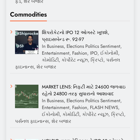
ફંડ, શેર બજાર
Commodities
શિપરોકેટનો IPO 12 ઓગસ્ટે ખૂલશે,
પ્રાઇસબેન્ડ રૂ. 92-97
In Business, Elections Politics Sentiment,
Entertainment, Fashion, IPO, ઈકોનોમી,
કોમોડિટી, કોર્પોરેટ ન્યૂઝ, ક્રિપ્ટો, પર્સનલ
ફાઇનાન્સ, શેર બજાર
MARKET LENS: નિફ્ટી માટે 24600 જળવાઇ
રહેતો 24800 તરફ સુધારાનો આશાવાદ
In Business, Elections Politics Sentiment,
Entertainment, Fashion, FLASH NEWS,
ઈકોનોમી, કોમોડિટી, કોર્પોરેટ ન્યૂઝ, ક્રિપ્ટો,
પર્સનલ ફાઇનાન્સ, શેર બજાર