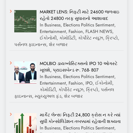
MARKET LENS: નિફ્ટી માટે 24600 જળવાઇ
રહેતો 24800 તરફ સુધારાનો આશાવાદ
In Business, Elections Politics Sentiment,
Entertainment, Fashion, FLASH NEWS,
ઈકોનોમી, કોમોડિટી, કોર્પોરેટ ન્યૂઝ, ક્રિપ્ટો,
પર્સનલ ફાઇનાન્સ, શેર બજાર
MOLBIO ડાયગ્નોસ્ટિક્સનો IPO 10 ઓગસ્ટે
ખૂલશે, પ્રાઇસબેન્ડ રૂ. 768- 807
In Business, Elections Politics Sentiment,
Entertainment, Fashion, IPO, ઈકોનોમી,
કોમોડિટી, કોર્પોરેટ ન્યૂઝ, ક્રિપ્ટો, પર્સનલ
ફાઇનાન્સ, મ્યુચ્યુઅલ ફંડ, શેર બજાર
માર્કેટ લેન્સઃ નિફ્ટી 24,800 ક્રોસ ન કરે ત્યાં
સુધી કોન્સોલિડેશન તબક્કામાં રહેવાની શક્યતા
In Business, Elections Politics Sentiment,