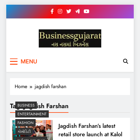
Skip
to
content
BUSINESS GUJARAT
નસ-નસ માં બિઝનેસ
MENU
Home
jagdish farshan
Tag:
Jagdish Farshan
BUSINESS
ENTERTAINMENT
FASHION
Jagdish Farshan’s latest
કોમોડિટી
retail store launch at Kalol