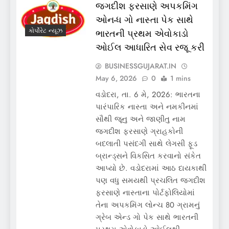
જગદીશ ફરસાણે અપકમિંગ
ઓન-ધ ગો નાસ્તા પેક સાથે
કોર્પોરેટ ન્યૂઝ
ભારતની પ્રથમ એવોકાડો
ઓઈલ આધારિત સેવ રજૂ કરી
BUSINESSGUJARAT.IN
May 6, 2026
0
1 mins
વડોદરા, તા. 6 મે, 2026: ભારતના
પારંપારિક નાસ્તા અને નમકીનમાં
સૌથી જૂનુ અને જાણીતુ નામ
જગદીશ ફરસાણે ગ્રાહકોની
બદલાતી પસંદગી સાથે લેગસી ફૂડ
બ્રાન્ડ્સને વિકસિત કરવાનો સંકેત
આપ્યો છે. વડોદરામાં આઠ દાયકાથી
પણ વધુ સમયથી પ્રચલિત જગદીશ
ફરસાણે નાસ્તાના પોર્ટફોલિયોમાં
તેના અપકમિંગ લોન્ચ 80 ગ્રામનું
ગ્રેબ એન્ડ ગો પેક સાથે ભારતની