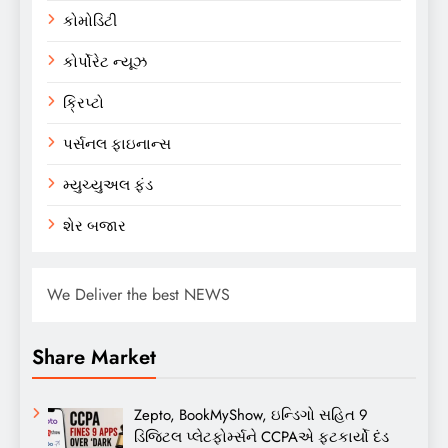
કોમોડિટી
કોર્પોરેટ ન્યૂઝ
ક્રિપ્ટો
પર્સનલ ફાઇનાન્સ
મ્યુચ્યુઅલ ફંડ
શેર બજાર
We Deliver the best NEWS
Share Market
Zepto, BookMyShow, ઇન્ડિગો સહિત 9
ડિજિટલ પ્લેટફોર્મ્સને CCPAએ ફટકાર્યો દંડ