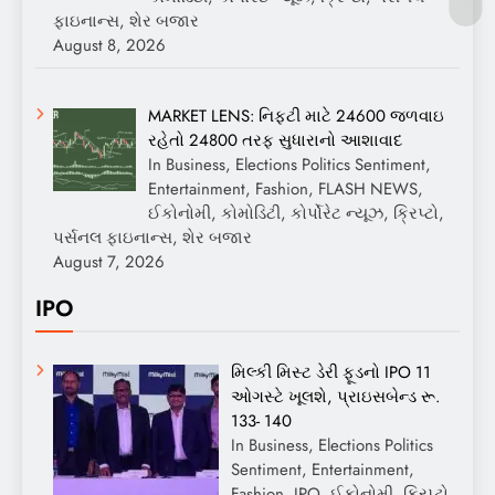
ફાઇનાન્સ, શેર બજાર
August 8, 2026
MARKET LENS: નિફ્ટી માટે 24600 જળવાઇ
રહેતો 24800 તરફ સુધારાનો આશાવાદ
In Business, Elections Politics Sentiment,
Entertainment, Fashion, FLASH NEWS,
ઈકોનોમી, કોમોડિટી, કોર્પોરેટ ન્યૂઝ, ક્રિપ્ટો,
પર્સનલ ફાઇનાન્સ, શેર બજાર
August 7, 2026
IPO
મિલ્કી મિસ્ટ ડેરી ફૂડનો IPO 11
ઓગસ્ટે ખૂલશે, પ્રાઇસબેન્ડ રૂ.
133- 140
In Business, Elections Politics
Sentiment, Entertainment,
Fashion, IPO, ઈકોનોમી, ક્રિપ્ટો,