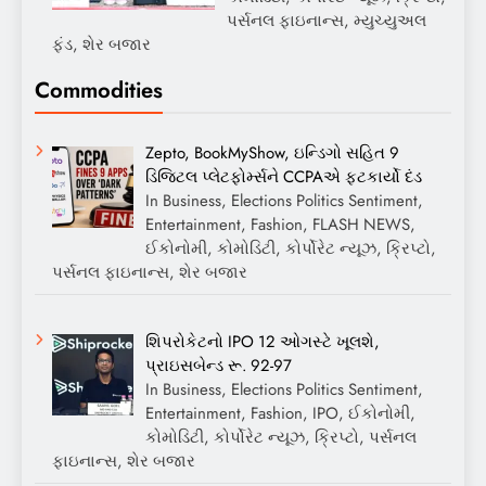
પર્સનલ ફાઇનાન્સ, મ્યુચ્યુઅલ
ફંડ, શેર બજાર
Commodities
Zepto, BookMyShow, ઇન્ડિગો સહિત 9
ડિજિટલ પ્લેટફોર્મ્સને CCPAએ ફટકાર્યો દંડ
In Business, Elections Politics Sentiment,
Entertainment, Fashion, FLASH NEWS,
ઈકોનોમી, કોમોડિટી, કોર્પોરેટ ન્યૂઝ, ક્રિપ્ટો,
પર્સનલ ફાઇનાન્સ, શેર બજાર
શિપરોકેટનો IPO 12 ઓગસ્ટે ખૂલશે,
પ્રાઇસબેન્ડ રૂ. 92-97
In Business, Elections Politics Sentiment,
Entertainment, Fashion, IPO, ઈકોનોમી,
કોમોડિટી, કોર્પોરેટ ન્યૂઝ, ક્રિપ્ટો, પર્સનલ
ફાઇનાન્સ, શેર બજાર