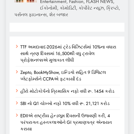
Entertainment, Fashion, FLASH NEWS,
ઈકોનોમી, કોમોડિટી, કોર્પોરેટ ન્યૂઝ, ક્રિપ્ટો,
પર્સનલ ફાઇનાન્સ, શેર બજાર
TTF અમદાવાદ-2026માં ટ્રેડ વિઝિટર્સમાં 10%ના વધારા
સાથે ત્રણ દિવસમાં 16,500થી વધુ ટ્રાવેલ
પ્રોફેશનલ્સએ મુલાકાત લીધી
Zepto, BookMyShow, ઇન્ડિગો સહિત 9 ડિજિટલ
પ્લેટફોર્મ્સને CCPAએ ફટકાર્યો દંડ
હીરો મોટોકોર્પનો ત્રિમાસિક નફો વધી રૂ. 1454 કરોડ
SBI નો Q1 ચોખ્ખો નફો 10% વધી રૂ. 21,121 કરોડ
EDIIએ રાષ્ટ્રીય હેન્ડલૂમ દિવસની ઉજવણી કરી, 4
પરંપરાગત હસ્તકલાઓને GI પ્રમાણપત્ર એનાયત
કરાયા