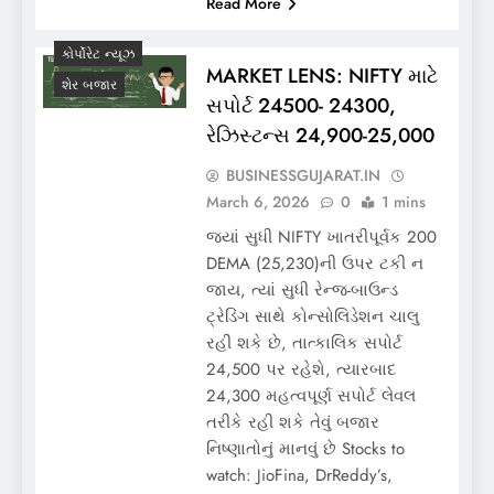
Read More
કોર્પોરેટ ન્યૂઝ
MARKET LENS: NIFTY માટે
શેર બજાર
સપોર્ટ 24500- 24300,
રેઝિસ્ટન્સ 24,900-25,000
BUSINESSGUJARAT.IN
March 6, 2026
0
1 mins
જ્યાં સુધી NIFTY ખાતરીપૂર્વક 200
DEMA (25,230)ની ઉપર ટકી ન
જાય, ત્યાં સુધી રેન્જ-બાઉન્ડ
ટ્રેડિંગ સાથે કોન્સોલિડેશન ચાલુ
રહી શકે છે, તાત્કાલિક સપોર્ટ
24,500 પર રહેશે, ત્યારબાદ
24,300 મહત્વપૂર્ણ સપોર્ટ લેવલ
તરીકે રહી શકે તેવું બજાર
નિષ્ણાતોનું માનવું છે Stocks to
watch: JioFina, DrReddy’s,