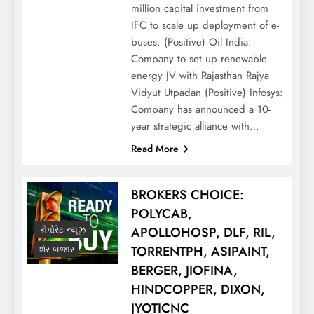
million capital investment from
IFC to scale up deployment of e-
buses. (Positive) Oil India:
Company to set up renewable
energy JV with Rajasthan Rajya
Vidyut Utpadan (Positive) Infosys:
Company has announced a 10-
year strategic alliance with…
Read More
BROKERS CHOICE:
POLYCAB,
APOLLOHOSP, DLF, RIL,
કોર્પોરેટ ન્યૂઝ
TORRENTPH, ASIPAINT,
શેર બજાર
BERGER, JIOFINA,
HINDCOPPER, DIXON,
JYOTICNC