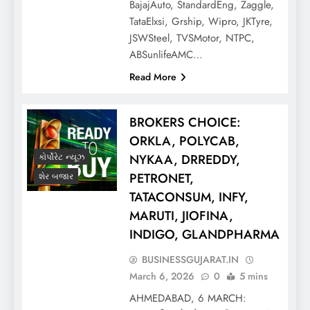
BajajAuto, StandardEng, Zaggle,
TataElxsi, Grship, Wipro, JKTyre,
JSWSteel, TVSMotor, NTPC,
ABSunlifeAMC…
Read More
BROKERS CHOICE:
ORKLA, POLYCAB,
NYKAA, DRREDDY,
કોર્પોરેટ ન્યૂઝ
PETRONET,
શેર બજાર
TATACONSUM, INFY,
MARUTI, JIOFINA,
INDIGO, GLANDPHARMA
BUSINESSGUJARAT.IN
March 6, 2026
0
5 mins
AHMEDABAD, 6 MARCH: