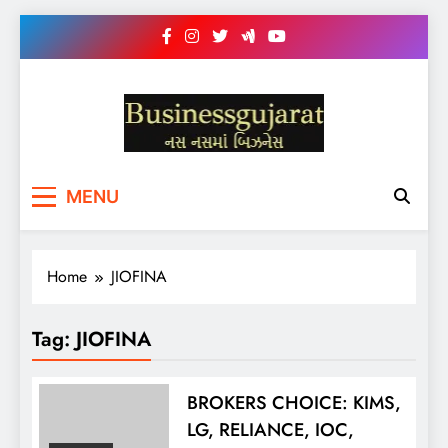
Skip
to
content
BUSINESS GUJARAT
નસ-નસ માં બિઝનેસ
MENU
Home
JIOFINA
Tag:
JIOFINA
BROKERS CHOICE: KIMS,
LG, RELIANCE, IOC,