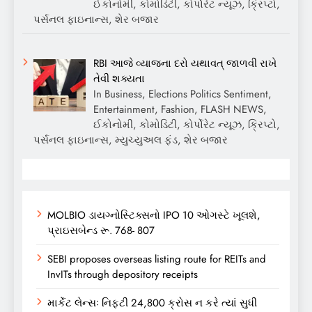
ઈકોનોમી, કોમોડિટી, કોર્પોરેટ ન્યૂઝ, ક્રિપ્ટો,
પર્સનલ ફાઇનાન્સ, શેર બજાર
RBI આજે વ્યાજના દરો યથાવત્ જાળવી રાખે
તેવી શક્યતા
In Business, Elections Politics Sentiment,
Entertainment, Fashion, FLASH NEWS,
ઈકોનોમી, કોમોડિટી, કોર્પોરેટ ન્યૂઝ, ક્રિપ્ટો,
પર્સનલ ફાઇનાન્સ, મ્યુચ્યુઅલ ફંડ, શેર બજાર
MOLBIO ડાયગ્નોસ્ટિક્સનો IPO 10 ઓગસ્ટે ખૂલશે,
પ્રાઇસબેન્ડ રૂ. 768- 807
SEBI proposes overseas listing route for REITs and
InvITs through depository receipts
માર્કેટ લેન્સઃ નિફ્ટી 24,800 ક્રોસ ન કરે ત્યાં સુધી