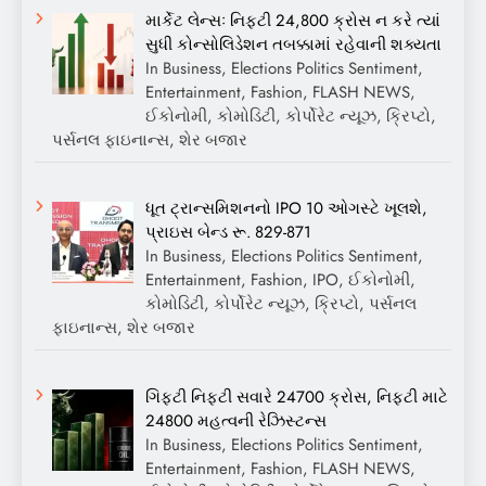
માર્કેટ લેન્સઃ નિફ્ટી 24,800 ક્રોસ ન કરે ત્યાં
સુધી કોન્સોલિડેશન તબક્કામાં રહેવાની શક્યતા
In Business, Elections Politics Sentiment,
Entertainment, Fashion, FLASH NEWS,
ઈકોનોમી, કોમોડિટી, કોર્પોરેટ ન્યૂઝ, ક્રિપ્ટો,
પર્સનલ ફાઇનાન્સ, શેર બજાર
ધૂત ટ્રાન્સમિશનનો IPO 10 ઓગસ્ટે ખૂલશે,
પ્રાઇસ બેન્ડ રૂ. 829-871
In Business, Elections Politics Sentiment,
Entertainment, Fashion, IPO, ઈકોનોમી,
કોમોડિટી, કોર્પોરેટ ન્યૂઝ, ક્રિપ્ટો, પર્સનલ
ફાઇનાન્સ, શેર બજાર
ગિફ્ટી નિફ્ટી સવારે 24700 ક્રોસ, નિફ્ટી માટે
24800 મહત્વની રેઝિસ્ટન્સ
In Business, Elections Politics Sentiment,
Entertainment, Fashion, FLASH NEWS,