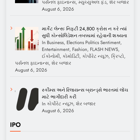
પર્સનલ ફાઇનાન્સ, મ્યુચ્યુઅલ ફંડ, શેર બજાર
August 6, 2026
માર્કેટ લેન્સઃ નિફ્ટી 24,800 ક્રોસ ન કરે ત્યાં
સુધી કોન્સોલિડેશન તબક્કામાં રહેવાની શક્યતા
In Business, Elections Politics Sentiment,
Entertainment, Fashion, FLASH NEWS,
ઈકોનોમી, કોમોડિટી, કોર્પોરેટ ન્યૂઝ, ક્રિપ્ટો,
પર્સનલ ફાઇનાન્સ, શેર બજાર
August 6, 2026
સ્કીમ્સ અને રિલાયન્સ બ્રાન્ડ્સે ભારતમાં લોંચ
માટે ભાગીદારી કરી
In કોર્પોરેટ ન્યૂઝ, શેર બજાર
August 6, 2026
IPO