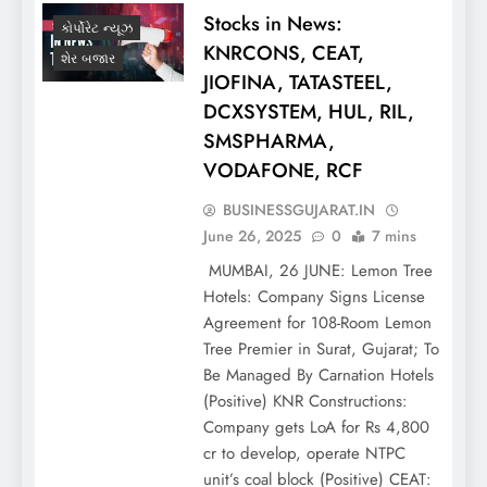
Stocks in News:
કોર્પોરેટ ન્યૂઝ
KNRCONS, CEAT,
શેર બજાર
JIOFINA, TATASTEEL,
DCXSYSTEM, HUL, RIL,
SMSPHARMA,
VODAFONE, RCF
BUSINESSGUJARAT.IN
June 26, 2025
0
7 mins
MUMBAI, 26 JUNE: Lemon Tree
Hotels: Company Signs License
Agreement for 108-Room Lemon
Tree Premier in Surat, Gujarat; To
Be Managed By Carnation Hotels
(Positive) KNR Constructions:
Company gets LoA for Rs 4,800
cr to develop, operate NTPC
unit’s coal block (Positive) CEAT: