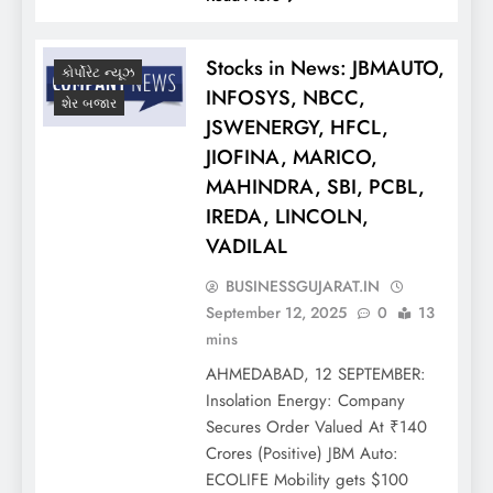
Stocks in News: JBMAUTO,
કોર્પોરેટ ન્યૂઝ
INFOSYS, NBCC,
શેર બજાર
JSWENERGY, HFCL,
JIOFINA, MARICO,
MAHINDRA, SBI, PCBL,
IREDA, LINCOLN,
VADILAL
BUSINESSGUJARAT.IN
September 12, 2025
0
13
mins
AHMEDABAD, 12 SEPTEMBER:
Insolation Energy: Company
Secures Order Valued At ₹140
Crores (Positive) JBM Auto:
ECOLIFE Mobility gets $100