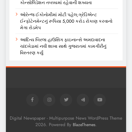
કોન્સોલિડેશન તબક્કામાં રહેવાની શક્યતા
ઓરેન્જ ઈકોનોમીમાં મોટી પહેલ;ગ્રેડિએન્ટ
ઈન્ફોટેનમેન્ટનું રૂપિયા 5,000 કરોડ રોકાણ કરવાનો
મેગા રોડમેપ
આદિત્ય બિરલા હાઉસિંગ ફાઇનાન્સે અમદાવાદના
ચાંદખેડામાં નવી શાખા સાથે ગુજરાતમાં કામગીરીનું
વિસ્તરણ કર્યું
Digital Newspaper - Multipurpose News WordPress Theme
2026. Powered By
.
BlazeThemes