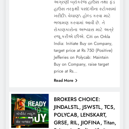
અગ્રણી બ્રોકરેજ હાઉસ તથા ફંડ
હાઉસ તરફથી પસંદગીના સ્ટોક્સમાં
ખરીદી\ વેચાણ\ હોલ્ડ કરવા માટે
ભલામણ કરવામાં આવી છે. તે
રોકાણકારોના અભ્યાસ માટે અત્રે
રજૂ કરીએ છીએ. Citi on Orkla
India: Initiate Buy on Company,
target price at Rs 750 (Positive)
Jefferies on Polycab: Maintain
Buy on Company, raise target
price at Rs…
Read More
BROKERS CHOICE:
JINDALSTL, JSWSTL, TCS,
POLYCAB, LENSKART,
કોર્પોરેટ ન્યૂઝ
GRSE, RIL, JIOFINA, Titan,
શેર બજાર