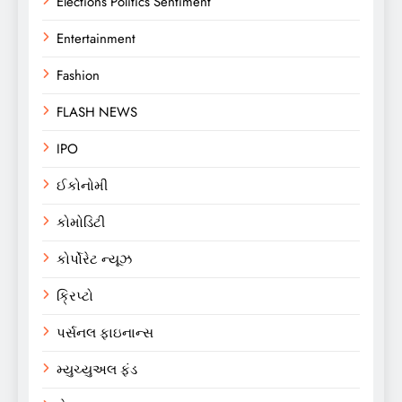
Elections Politics Sentiment
Entertainment
Fashion
FLASH NEWS
IPO
ઈકોનોમી
કોમોડિટી
કોર્પોરેટ ન્યૂઝ
ક્રિપ્ટો
પર્સનલ ફાઇનાન્સ
મ્યુચ્યુઅલ ફંડ