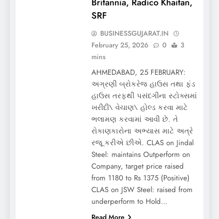
Britannia, Radico Khaitan,
SRF
BUSINESSGUJARAT.IN
February 25, 2026
0
3
mins
AHMEDABAD, 25 FEBRUARY:
અગ્રણી બ્રોકરેજ હાઉસ તથા ફંડ
હાઉસ તરફથી પસંદગીના સ્ટોક્સમાં
ખરીદી\ વેચાણ\ હોલ્ડ કરવા માટે
ભલામણ કરવામાં આવી છે. તે
રોકાણકારોના અભ્યાસ માટે અત્રે
રજૂ કરીએ છીએ. CLAS on Jindal
Steel: maintains Outperform on
Company, target price raised
from 1180 to Rs 1375 (Positive)
CLAS on JSW Steel: raised from
underperform to Hold…
Read More