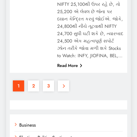
NIFTY 25,100થી ઉપર રહે છે, તો
25,200 એ લેવલ છે જેના પર
ધ્યાન કેન્દ્રિત કરવું જોઈએ. જોકે,
24,800થી નીચે તૂટવાથી NIFTY
24,700 સુધી ઘટી શકે છે, ત્યારબાદ
24,500 એક મહત્વપૂર્ણ સપોર્ટ
ઝોન તરીકે જોવા મળી શકે Stocks
to Watch: INFY, JIOFINA, BEL,…
Read More
1
2
3
Business