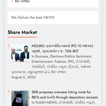
શેર બજાર
We Deliver the best NEWS
Share Market
MOLBIO ડાયગ્નોસ્ટિક્સનો IPO 10 ઓગસ્ટે
ખૂલશે, પ્રાઇસબેન્ડ રૂ. 768- 807
In Business, Elections Politics Sentiment,
Entertainment, Fashion, IPO, ઈકોનોમી,
કોમોડિટી, કોર્પોરેટ ન્યૂઝ, ક્રિપ્ટો, પર્સનલ
ફાઇનાન્સ, મ્યુચ્યુઅલ ફંડ, શેર બજાર
August 6, 2026
SEBI proposes overseas listing route for
REITs and InvITs through depository receipts
In FLASH NEWS, ઈકોનોમી, કોર્પોરેટ ન્યૂઝ,