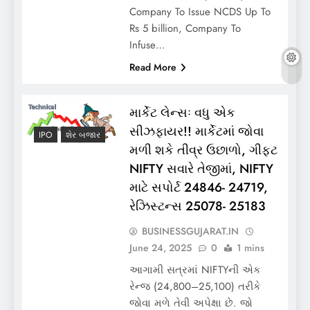
Company To Issue NCDS Up To
Rs 5 billion, Company To
Infuse…
Read More
માર્કેટ લેન્સઃ વધુ એક
સીઝફાયર!! માર્કેટમાં જોવા
IPO
શેર બજાર
મળી શકે તીવ્ર ઉછાળો, ગીફ્ટ
NIFTY સવારે તેજીમાં, NIFTY
માટે સપોર્ટ 24846- 24719,
રેઝિસ્ટન્સ 25078- 25183
BUSINESSGUJARAT.IN
June 24, 2025
0
1 mins
આગામી સત્રમાં NIFTYની એક
રેન્જ (24,800–25,100) તરીકે
જોવા મળે તેવી અપેક્ષા છે. જો