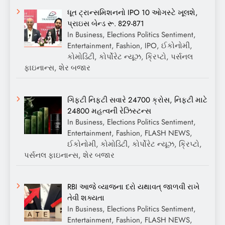
ધૂત ટ્રાન્સમિશનનો IPO 10 ઓગસ્ટે ખૂલશે,
પ્રાઇસ બેન્ડ રૂ. 829-871
In Business, Elections Politics Sentiment,
Entertainment, Fashion, IPO, ઈકોનોમી,
કોમોડિટી, કોર્પોરેટ ન્યૂઝ, ક્રિપ્ટો, પર્સનલ
ફાઇનાન્સ, શેર બજાર
ગિફ્ટી નિફ્ટી સવારે 24700 ક્રોસ, નિફ્ટી માટે
24800 મહત્વની રેઝિસ્ટન્સ
In Business, Elections Politics Sentiment,
Entertainment, Fashion, FLASH NEWS,
ઈકોનોમી, કોમોડિટી, કોર્પોરેટ ન્યૂઝ, ક્રિપ્ટો,
પર્સનલ ફાઇનાન્સ, શેર બજાર
RBI આજે વ્યાજના દરો યથાવત્ જાળવી રાખે
તેવી શક્યતા
In Business, Elections Politics Sentiment,
Entertainment, Fashion, FLASH NEWS,