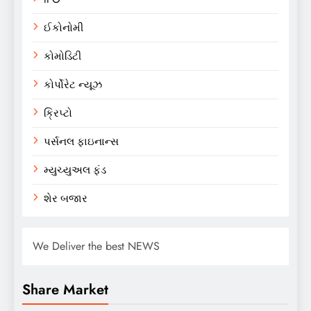
ઈકોનોમી
કોમોડિટી
કોર્પોરેટ ન્યૂઝ
ક્રિપ્ટો
પર્સનલ ફાઇનાન્સ
મ્યુચ્યુઅલ ફંડ
શેર બજાર
We Deliver the best NEWS
Share Market