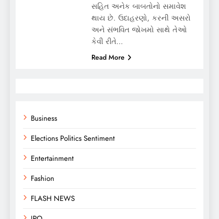
સહિત અનેક બાબતોનો સમાવેશ
થાય છે. ઉદાહરણો, કરની અસરો
અને સંભવિત જોખમો સાથે તેઓ
કેવી રીતે…
Read More
Business
Elections Politics Sentiment
Entertainment
Fashion
FLASH NEWS
IPO