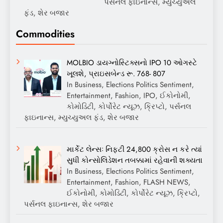
પર્સનલ ફાઇનાન્સ, મ્યુચ્યુઅલ
ફંડ, શેર બજાર
Commodities
MOLBIO ડાયગ્નોસ્ટિક્સનો IPO 10 ઓગસ્ટે
ખૂલશે, પ્રાઇસબેન્ડ રૂ. 768- 807
In Business, Elections Politics Sentiment,
Entertainment, Fashion, IPO, ઈકોનોમી,
કોમોડિટી, કોર્પોરેટ ન્યૂઝ, ક્રિપ્ટો, પર્સનલ
ફાઇનાન્સ, મ્યુચ્યુઅલ ફંડ, શેર બજાર
માર્કેટ લેન્સઃ નિફ્ટી 24,800 ક્રોસ ન કરે ત્યાં
સુધી કોન્સોલિડેશન તબક્કામાં રહેવાની શક્યતા
In Business, Elections Politics Sentiment,
Entertainment, Fashion, FLASH NEWS,
ઈકોનોમી, કોમોડિટી, કોર્પોરેટ ન્યૂઝ, ક્રિપ્ટો,
પર્સનલ ફાઇનાન્સ, શેર બજાર