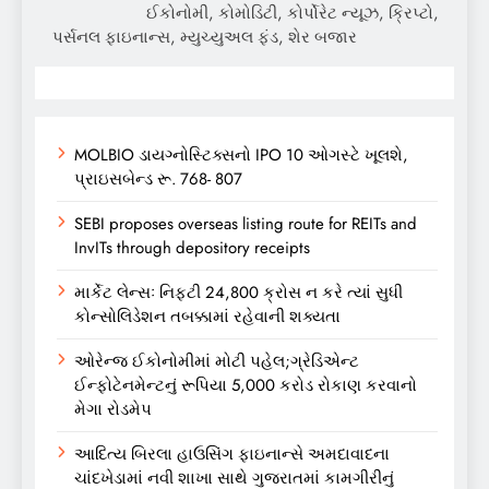
ઈકોનોમી, કોમોડિટી, કોર્પોરેટ ન્યૂઝ, ક્રિપ્ટો,
પર્સનલ ફાઇનાન્સ, મ્યુચ્યુઅલ ફંડ, શેર બજાર
MOLBIO ડાયગ્નોસ્ટિક્સનો IPO 10 ઓગસ્ટે ખૂલશે,
પ્રાઇસબેન્ડ રૂ. 768- 807
SEBI proposes overseas listing route for REITs and
InvITs through depository receipts
માર્કેટ લેન્સઃ નિફ્ટી 24,800 ક્રોસ ન કરે ત્યાં સુધી
કોન્સોલિડેશન તબક્કામાં રહેવાની શક્યતા
ઓરેન્જ ઈકોનોમીમાં મોટી પહેલ;ગ્રેડિએન્ટ
ઈન્ફોટેનમેન્ટનું રૂપિયા 5,000 કરોડ રોકાણ કરવાનો
મેગા રોડમેપ
આદિત્ય બિરલા હાઉસિંગ ફાઇનાન્સે અમદાવાદના
ચાંદખેડામાં નવી શાખા સાથે ગુજરાતમાં કામગીરીનું