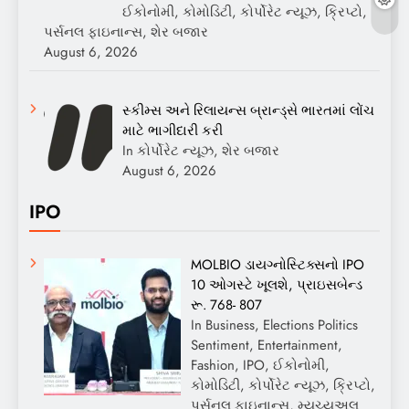
ઈકોનોમી, કોમોડિટી, કોર્પોરેટ ન્યૂઝ, ક્રિપ્ટો,
પર્સનલ ફાઇનાન્સ, શેર બજાર
August 6, 2026
સ્કીમ્સ અને રિલાયન્સ બ્રાન્ડ્સે ભારતમાં લોંચ
માટે ભાગીદારી કરી
In કોર્પોરેટ ન્યૂઝ, શેર બજાર
August 6, 2026
IPO
MOLBIO ડાયગ્નોસ્ટિક્સનો IPO
10 ઓગસ્ટે ખૂલશે, પ્રાઇસબેન્ડ
રૂ. 768- 807
In Business, Elections Politics
Sentiment, Entertainment,
Fashion, IPO, ઈકોનોમી,
કોમોડિટી, કોર્પોરેટ ન્યૂઝ, ક્રિપ્ટો,
પર્સનલ ફાઇનાન્સ, મ્યુચ્યુઅલ