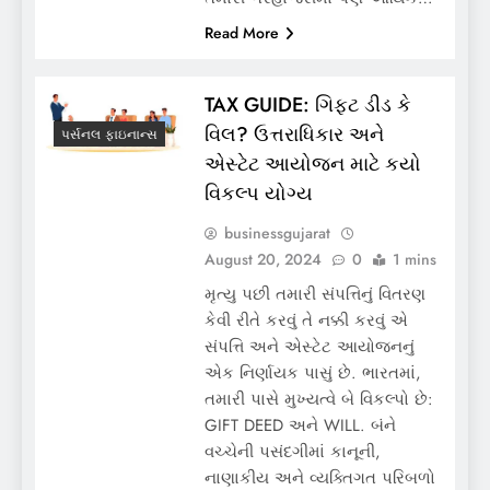
Read More
TAX GUIDE: ગિફ્ટ ડીડ કે
વિલ? ઉત્તરાધિકાર અને
પર્સનલ ફાઇનાન્સ
એસ્ટેટ આયોજન માટે કયો
વિકલ્પ યોગ્ય
businessgujarat
August 20, 2024
0
1 mins
મૃત્યુ પછી તમારી સંપત્તિનું વિતરણ
કેવી રીતે કરવું તે નક્કી કરવું એ
સંપત્તિ અને એસ્ટેટ આયોજનનું
એક નિર્ણાયક પાસું છે. ભારતમાં,
તમારી પાસે મુખ્યત્વે બે વિકલ્પો છે:
GIFT DEED અને WILL. બંને
વચ્ચેની પસંદગીમાં કાનૂની,
નાણાકીય અને વ્યક્તિગત પરિબળો