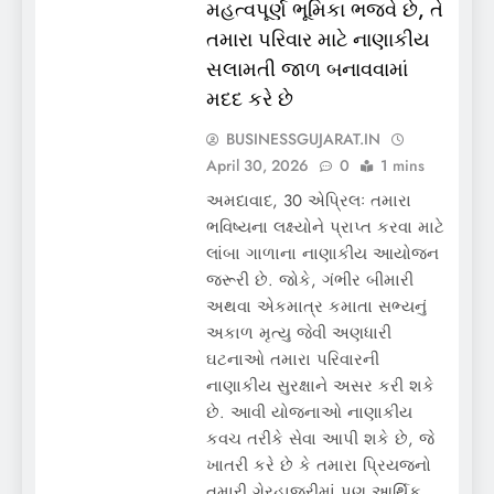
મહત્વપૂર્ણ ભૂમિકા ભજવે છે, તે
તમારા પરિવાર માટે નાણાકીય
સલામતી જાળ બનાવવામાં
મદદ કરે છે
BUSINESSGUJARAT.IN
April 30, 2026
0
1 mins
અમદાવાદ, 30 એપ્રિલઃ તમારા
ભવિષ્યના લક્ષ્યોને પ્રાપ્ત કરવા માટે
લાંબા ગાળાના નાણાકીય આયોજન
જરૂરી છે. જોકે, ગંભીર બીમારી
અથવા એકમાત્ર કમાતા સભ્યનું
અકાળ મૃત્યુ જેવી અણધારી
ઘટનાઓ તમારા પરિવારની
નાણાકીય સુરક્ષાને અસર કરી શકે
છે. આવી યોજનાઓ નાણાકીય
કવચ તરીકે સેવા આપી શકે છે, જે
ખાતરી કરે છે કે તમારા પ્રિયજનો
તમારી ગેરહાજરીમાં પણ આર્થિક…