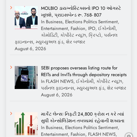
MOLBIO ડાયગ્નોસ્ટિક્સનો IPO 10 ઓગસ્ટે
ખૂલશે, પ્રાઇસબેન્ડ રૂ. 768- 807
In Business, Elections Politics Sentiment,
Entertainment, Fashion, IPO, ઈકોનોમી,
કોમોડિટી, કોર્પોરેટ ન્યૂઝ, ક્રિપ્ટો, પર્સનલ
ફાઇનાન્સ, મ્યુચ્યુઅલ ફંડ, શેર બજાર
August 6, 2026
SEBI proposes overseas listing route for
REITs and InvITs through depository receipts
In FLASH NEWS, ઈકોનોમી, કોર્પોરેટ ન્યૂઝ,
પર્સનલ ફાઇનાન્સ, મ્યુચ્યુઅલ ફંડ, શેર બજાર
August 6, 2026
માર્કેટ લેન્સઃ નિફ્ટી 24,800 ક્રોસ ન કરે ત્યાં
સુધી કોન્સોલિડેશન તબક્કામાં રહેવાની શક્યતા
In Business, Elections Politics Sentiment,
Entertainment, Fashion, FLASH NEWS,