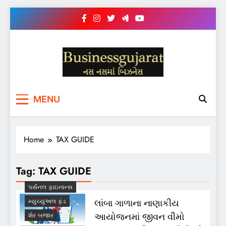
Skip
to
content
BUSINESS GUJARAT
નસ-નસ માં બિઝનેસ
MENU
Home
TAX GUIDE
Tag:
TAX GUIDE
પર્સનલ ફાઇનાન્સ
લાંબા ગાળાના નાણાકીય
મ્યુચ્યુઅલ ફંડ
આયોજનમાં જીવન વીમો
શેર બજાર