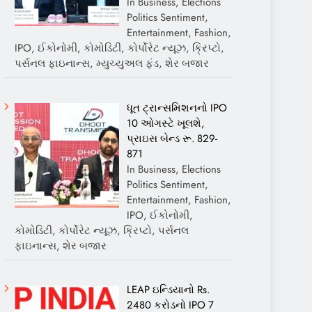
In Business, Elections
Politics Sentiment,
Entertainment, Fashion,
IPO, ઈકોનોમી, કોમોડિટી, કોર્પોરેટ ન્યૂઝ, ક્રિપ્ટો,
પર્સનલ ફાઇનાન્સ, મ્યુચ્યુઅલ ફંડ, શેર બજાર
ધૂત ટ્રાન્સમિશનનો IPO
10 ઓગસ્ટે ખૂલશે,
પ્રાઇસ બેન્ડ રૂ. 829-
871
In Business, Elections
Politics Sentiment,
Entertainment, Fashion,
IPO, ઈકોનોમી,
કોમોડિટી, કોર્પોરેટ ન્યૂઝ, ક્રિપ્ટો, પર્સનલ
ફાઇનાન્સ, શેર બજાર
LEAP ઇન્ડિયાનો Rs.
2480 કરોડનો IPO 7