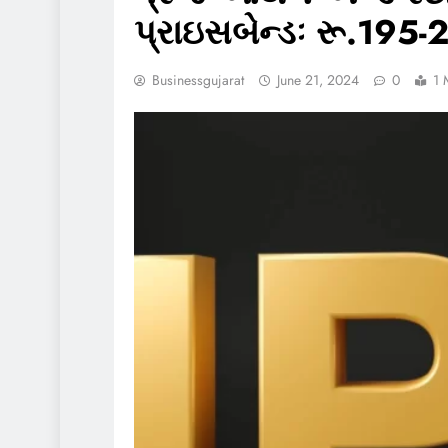
પ્રાઇસબેન્ડઃ રૂ.195-
Businessgujarat
June 21, 2024
0
1 