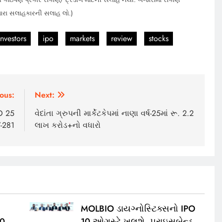
મારા સલાહકારની સલાહ લો.)
investors
ipo
markets
review
stocks
ous:
Next:
O 25
વેદાંતા ગ્રુપની માર્કેટકેપમાં નાણા વર્ષ-25માં રૂ. 2.2
7-281
લાખ કરોડ+નો વધારો
MOLBIO ડાયગ્નોસ્ટિક્સનો IPO
00
10 ઓગસ્ટે ખૂલશે, પ્રાઇસબેન્ડ