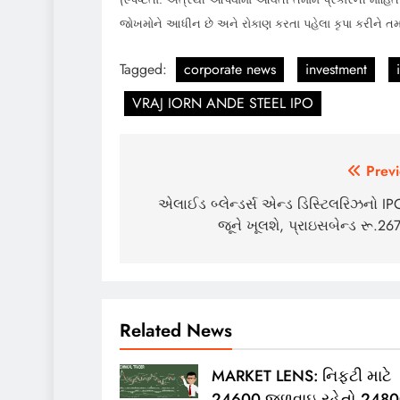
જોખમોને આધીન છે અને રોકાણ કરતા પહેલા કૃપા કરીને ત
Tagged:
corporate news
investment
VRAJ IORN ANDE STEEL IPO
Post
Previ
navigation
એલાઈડ બ્લેન્ડર્સ એન્ડ ડિસ્ટિલરિઝનો IP
જૂને ખૂલશે, પ્રાઇસબેન્ડ રૂ.26
Related News
MARKET LENS: નિફ્ટી માટે
24600 જળવાઇ રહેતો 248