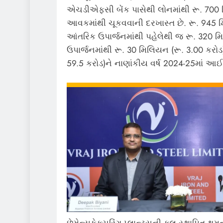
એચડીએફસી બેંક પાસેથી લોનમાંથી રૂ. 700 
આવકમાંથી ચૂકવવાની દરખાસ્ત છે. રૂ.
945 મ
આંતરિક ઉપાર્જનમાંથી પહેલેથી જ રૂ.
320 મ
ઉપાર્જનમાંથી રૂ.
30 મિલિયન (રૂ.
3.00 કરોડ
59.5 કરોડ)ને નાણાંકીય વર્ષ 2024-25માં 
છેમેન્યુફેક્ચરિંગ પ્લાન્ટ્સની કુલ સ્થાપિત ક્ષ