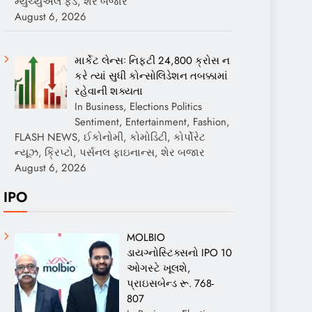
મ્યુચ્યુઅલ ફંડ, શેર બજાર
August 6, 2026
માર્કેટ લેન્સઃ નિફ્ટી 24,800 ક્રોસ ન
કરે ત્યાં સુધી કોન્સોલિડેશન તબક્કામાં
રહેવાની શક્યતા
In Business, Elections Politics
Sentiment, Entertainment, Fashion,
FLASH NEWS, ઈકોનોમી, કોમોડિટી, કોર્પોરેટ
ન્યૂઝ, ક્રિપ્ટો, પર્સનલ ફાઇનાન્સ, શેર બજાર
August 6, 2026
IPO
MOLBIO
ડાયગ્નોસ્ટિક્સનો IPO 10
ઓગસ્ટે ખૂલશે,
પ્રાઇસબેન્ડ રૂ. 768-
807