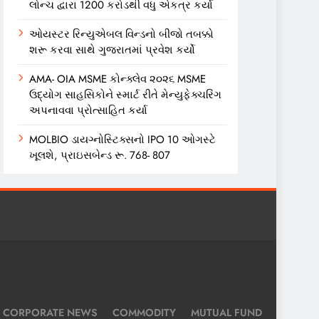
લોન્ચ દ્વારા 1200 કરોડથી વધુ એકત્ર કર્યા
ઓયસ્ટર રિન્યુએબલ વિન્ડનો બીજો તબક્કો
શરૂ કરવા સાથે ગુજરાતમાં પ્રવેશ કર્યો
AMA- OIA MSME કોન્ક્લેવ ૨૦૨૬ MSME
ઉદ્યોગ સાહસિકોને સ્માર્ટ રીતે મેન્યુફેક્ચરિંગ
અપનાવવા પ્રોત્સાહિત કર્યા
MOLBIO ડાયગ્નોસ્ટિક્સનો IPO 10 ઓગસ્ટે
ખૂલશે, પ્રાઇસબેન્ડ રૂ. 768- 807
CORPORATE NEWS
COMMODITY
MUTUAL FUND