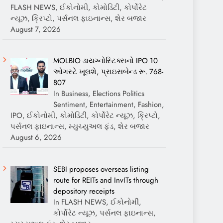
FLASH NEWS, ઈકોનોમી, કોમોડિટી, કોર્પોરેટ
ન્યૂઝ, ક્રિપ્ટો, પર્સનલ ફાઇનાન્સ, શેર બજાર
August 7, 2026
MOLBIO ડાયગ્નોસ્ટિક્સનો IPO 10
ઓગસ્ટે ખૂલશે, પ્રાઇસબેન્ડ રૂ. 768-
807
In Business, Elections Politics
Sentiment, Entertainment, Fashion,
IPO, ઈકોનોમી, કોમોડિટી, કોર્પોરેટ ન્યૂઝ, ક્રિપ્ટો,
પર્સનલ ફાઇનાન્સ, મ્યુચ્યુઅલ ફંડ, શેર બજાર
August 6, 2026
SEBI proposes overseas listing
route for REITs and InvITs through
depository receipts
In FLASH NEWS, ઈકોનોમી,
કોર્પોરેટ ન્યૂઝ, પર્સનલ ફાઇનાન્સ,