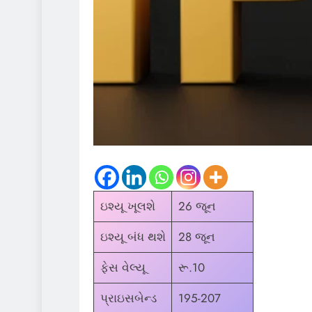
ઇશ્યૂ ખૂલશે
26 જૂન
ઇશ્યૂ બંધ થશે
28 જૂન
ફેસ વેલ્યૂ
રૂ.10
પ્રાઇસબેન્ડ
195-207