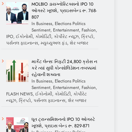
MOLBIO ડાયગ્નોસ્ટિક્સનો IPO 10
ઓગસ્ટે ખૂલશે, પ્રાઇસબેન્ડ રૂ. 768-
807
In Business, Elections Politics
Sentiment, Entertainment, Fashion,
IPO, ઈકોનોમી, કોમોડિટી, કોર્પોરેટ ન્યૂઝ, ક્રિપ્ટો,
પર્સનલ ફાઇનાન્સ, મ્યુચ્યુઅલ ફંડ, શેર બજાર
માર્કેટ લેન્સઃ નિફ્ટી 24,800 ક્રોસ ન
કરે ત્યાં સુધી કોન્સોલિડેશન તબક્કામાં
રહેવાની શક્યતા
In Business, Elections Politics
Sentiment, Entertainment, Fashion,
FLASH NEWS, ઈકોનોમી, કોમોડિટી, કોર્પોરેટ
ન્યૂઝ, ક્રિપ્ટો, પર્સનલ ફાઇનાન્સ, શેર બજાર
ધૂત ટ્રાન્સમિશનનો IPO 10 ઓગસ્ટે
ખૂલશે, પ્રાઇસ બેન્ડ રૂ. 829-871