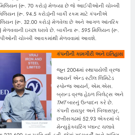
મિલિયન (રૂ. 70 કરોડ) મેળવ્યા છે જે આઈપીઓની ચોખ્ખી
િલિયન (રૂ.
94.5 કરોડ)ની બાકી રકમ માટે કંપનીએ
િલિયન (રૂ. 32.00 કરોડ) મેળવેલા છે અને આગળ આંતરિક
) મેળવવાની ઇચ્છા ધરાવે છે. બાકીના રૂ. 595 મિલિયન (રૂ.
આઈપીઓની ચોખ્ખી આવકમાંથી મેળવવામાં આવશે.
કંપનીની કામગીરી અને ઇતિહાસ
જૂન 2004માં સ્થાપાયેલી
વ્રજ
આયર્ન એન્ડ સ્ટીલ લિમિટેડ
સ્પોન્જ આયર્ન
,
એમ.એસ.
બ્રાન્ડ વ્રજ હેઠળ બિલેટ્સ અને
TMT
બારનું ઉત્પાદન કરે છે.
કંપની રાયપુર અને બિલાસપુર
,
છત્તીસગઢમાં 52.93 એકરમાં બે
મેન્યુફેક્ચરિંગ પ્લાન્ટ ચલાવે
મતા 231,600 ટન પ્રતિ વર્ષ હતી
,
જેમાં મધ્યવર્તી અને અંતિમ