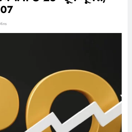
207
Mins