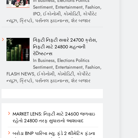
In Business, Elections Politics
Sentiment, Entertainment, Fashion,
IPO, ઈકોનોમી, કોમોડિટી, કોર્પોરેટ
ન્યૂઝ, ક્રિપ્ટો, પર્સનલ ફાઇનાન્સ, શેર બજાર
ગિફ્ટી નિફ્ટી સવારે 24700 ક્રોસ,
નિફ્ટી માટે 24800 મહત્વની
રેઝિસ્ટન્સ
In Business, Elections Politics
Sentiment, Entertainment, Fashion,
FLASH NEWS, ઈકોનોમી, કોમોડિટી, કોર્પોરેટ
ન્યૂઝ, ક્રિપ્ટો, પર્સનલ ફાઇનાન્સ, શેર બજાર
MARKET LENS: નિફ્ટી માટે 24600 જળવાઇ
રહેતો 24800 તરફ સુધારાનો આશાવાદ
બરોડા BNP પારિબા મ્યુ. ફંડે 2 થીમેટિક ફંડના