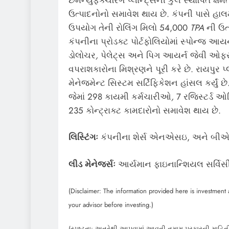
ઉત્પાદનોનો સમાવેશ થાય છે. કંપની પાસે હાલ
ઉપયોગ તેની રોલિંગ મિલો 54,000
TPA
ની ઉત
કંપનીના પ્રોડક્ટ પોર્ટફોલિયોમાં સ્પોન્જ આયર
ડોલોચર
,
પેલેટ્સ અને પિગ આયર્ન જેવી ઓફ
વપરાશકારોના મિશ્રણને પૂરી કરે છે. રાયપુર પ્
મેનેજમેન્ટ સિસ્ટમ સર્ટિફિકેશન હાંસલ કર્યું છ
જેમાં 298 કાયમી કર્મચારીઓ
,
7 રજિસ્ટર્ડ ઓ
235 કોન્ટ્રાક્ટ કામદારોનો સમાવેશ થાય છે.
લિસ્ટિંગઃ
કંપનીના શેર્સ એનએસઇ, અને બીએસઇ 
લીડ મેનેજર્સઃ
આર્યમાન ફાઇનાન્શિયલ સર્વિસ
(Disclaimer: The information provided here is investment a
your advisor before investing.)
(સ્પષ્ટતા: અત્રેથી આપવામાં આવતી તમામ પ્રકારની માહિતી