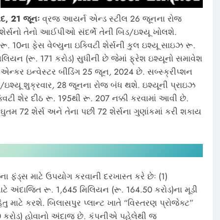
દ, 21 જૂનઃ
વ્રજ આયર્ન એન્ડ સ્ટીલ 26 જૂનના રોજ
 શેર્સનો તેનો આઈપીઓ સંદર્ભે તેની બિડ/ઇશ્યૂ ખોલશે.
 રૂ. 10ના ફેસ વેલ્યુના ઇક્વિટી શેર્સની કુલ ઇશ્યૂ સાઇઝ રૂ.
લિયન (રૂ. 171 કરોડ) સુધીની છે જેમાં ફ્રેશ ઇશ્યૂનો સમાવેશ
 એન્કર ઇન્વેસ્ટર બીડિંગ 25 જૂન
,
2024 છે. સબ્સ્ક્રીપ્શન
/ઇશ્યૂ શુક્રવાર
,
28 જૂનના રોજ બંધ થશે. ઇશ્યૂની પ્રાઇઝ
્વિટી શેર દીઠ રૂ. 195થી રૂ. 207 નક્કી કરવામાં આવી છે.
ઘુતમ 72 શેર્સ અને તેના પછી 72 શેર્સના ગુણાંકમાં કરી શકાય
ા ફંડ્સ માટે ઉપયોગ કરવાની દરખાસ્ત કરે છેઃ (1)
ાટે અંદાજિત રૂ. 1
,
645 મિલિયન (રૂ. 164.50 કરોડ)ના મૂડી
ેતુ માટે કરશે. બિલાસપુર પ્લાન્ટ ખાતે “વિસ્તરણ પ્રોજેક્ટ”
 કરોડ) હોવાનો અંદાજ છે. કંપનીએ પહેલેથી જ