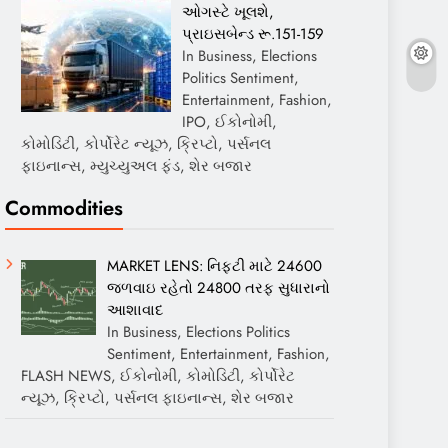
ઓગસ્ટે ખૂલશે,
પ્રાઇસબેન્ડ રૂ.151-159
In Business, Elections
Politics Sentiment,
Entertainment, Fashion,
IPO, ઈકોનોમી,
કોમોડિટી, કોર્પોરેટ ન્યૂઝ, ક્રિપ્ટો, પર્સનલ
ફાઇનાન્સ, મ્યુચ્યુઅલ ફંડ, શેર બજાર
Commodities
MARKET LENS: નિફ્ટી માટે 24600
જળવાઇ રહેતો 24800 તરફ સુધારાનો
આશાવાદ
In Business, Elections Politics
Sentiment, Entertainment, Fashion,
FLASH NEWS, ઈકોનોમી, કોમોડિટી, કોર્પોરેટ
ન્યૂઝ, ક્રિપ્ટો, પર્સનલ ફાઇનાન્સ, શેર બજાર