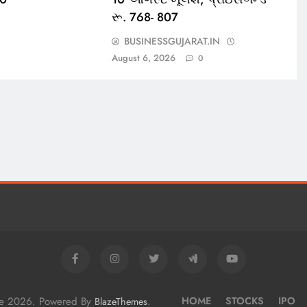
રૂ. 768- 807
BUSINESSGUJARAT.IN
August 6, 2026
0
me 2026. Powered By
.
HOME
STOCKS
IPO
BlazeThemes