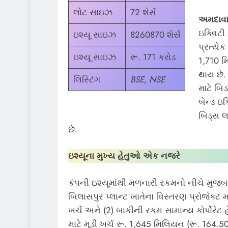
લોટ સાઇઝ
72 શેર્સ
અમદાવા
ઇક્વિટી
ઇશ્યૂ સાઇઝ
8260870 શેર્સ
પ્રત્યેક
ઇશ્યૂ સાઇઝ
રૂ. 171 કરોડ
1
,
710 મિ
થાય છે.
લિસ્ટિંગ
BSE, NSE
માટે બિડ
બેન્ડ ઇક
બિડ્સ લ
છે.
ઇશ્યૂના મુખ્ય હેતુઓ એક નજરે
કંપની ઇશ્યૂમાંથી મળનારી રકમનો નીચે મુજબન
બિલાસપુર પ્લાન્ટ ખાતેના વિસ્તરણ પ્રોજેક્ટ મ
ખર્ચ અને (2)
બાકીની રકમ સામાન્ય કોર્પોરેટ હ
માટે મૂડી ખર્ચ રૂ. 1
,
645 મિલિયન (રૂ. 164.50