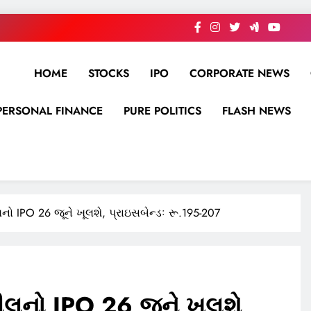
HOME
STOCKS
IPO
CORPORATE NEWS
PERSONAL FINANCE
PURE POLITICS
FLASH NEWS
ો IPO 26 જૂને ખૂલશે, પ્રાઇસબેન્ડઃ રૂ.195-207
ીલનો IPO 26 જૂને ખૂલશે,