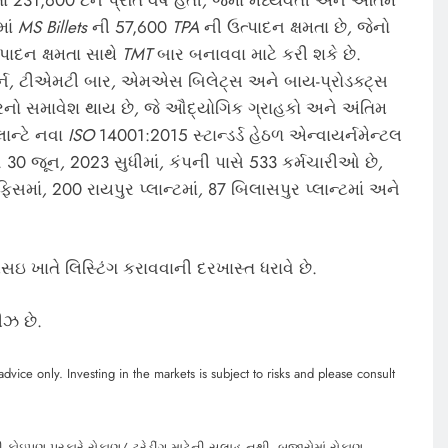
માં
MS Billets
ની 57,600
TPA
ની ઉત્પાદન ક્ષમતા છે
,
જેનો
્પાદન ક્ષમતા સાથે
TMT
બાર બનાવવા માટે કરી શકે છે.
્ન
,
ટીએમટી બાર
,
એમએસ બિલેટ્સ અને બાય-પ્રોડક્ટ્સ
રનો સમાવેશ થાય છે
,
જે ઔદ્યોગિક ગ્રાહકો અને અંતિમ
લાન્ટે નવા
ISO
14001:2015 સ્ટાન્ડર્ડ હેઠળ એન્વાયર્નમેન્ટલ
ે. 30 જૂન
,
2023 સુધીમાં
,
કંપની પાસે 533 કર્મચારીઓ છે
,
ફિસમાં
,
200 રાયપુર પ્લાન્ટમાં
,
87 બિલાસપુર પ્લાન્ટમાં અને
ખાતે લિસ્ટિંગ કરાવવાની દરખાસ્ત ધરાવે છે.
ીઝ છે.
dvice only. Investing in the markets is subject to risks and please consult
 કોઇપણ પ્રકારે રોકાણ/ ટ્રેડીંગ માટેની સલાહ નથી. બજારોમાં રોકાણ