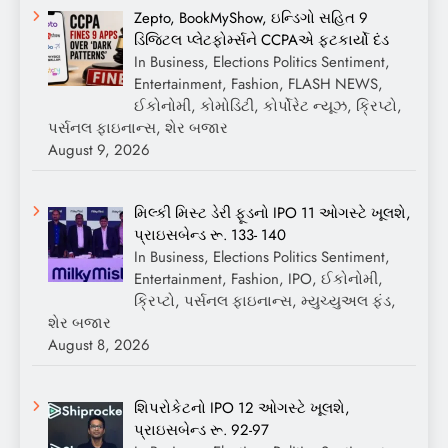
Zepto, BookMyShow, ઇન્ડિગો સહિત 9
ડિજિટલ પ્લેટફોર્મ્સને CCPAએ ફટકાર્યો દંડ
In Business, Elections Politics Sentiment,
Entertainment, Fashion, FLASH NEWS,
ઈકોનોમી, કોમોડિટી, કોર્પોરેટ ન્યૂઝ, ક્રિપ્ટો,
પર્સનલ ફાઇનાન્સ, શેર બજાર
August 9, 2026
મિલ્કી મિસ્ટ ડેરી ફૂડનો IPO 11 ઓગસ્ટે ખૂલશે,
પ્રાઇસબેન્ડ રૂ. 133- 140
In Business, Elections Politics Sentiment,
Entertainment, Fashion, IPO, ઈકોનોમી,
ક્રિપ્ટો, પર્સનલ ફાઇનાન્સ, મ્યુચ્યુઅલ ફંડ,
શેર બજાર
August 8, 2026
શિપરોકેટનો IPO 12 ઓગસ્ટે ખૂલશે,
પ્રાઇસબેન્ડ રૂ. 92-97