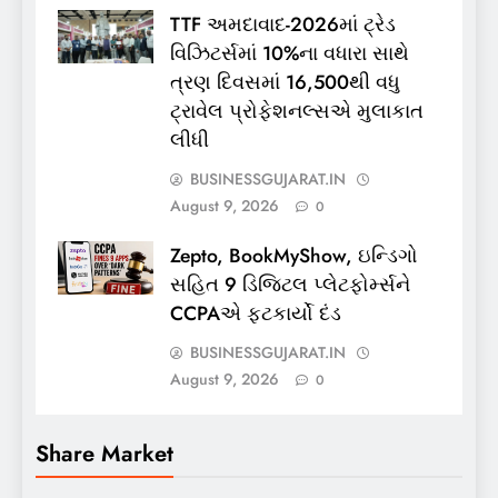
TTF અમદાવાદ-2026માં ટ્રેડ
વિઝિટર્સમાં 10%ના વધારા સાથે
ત્રણ દિવસમાં 16,500થી વધુ
ટ્રાવેલ પ્રોફેશનલ્સએ મુલાકાત
લીધી
BUSINESSGUJARAT.IN
August 9, 2026
0
Zepto, BookMyShow, ઇન્ડિગો
સહિત 9 ડિજિટલ પ્લેટફોર્મ્સને
CCPAએ ફટકાર્યો દંડ
BUSINESSGUJARAT.IN
August 9, 2026
0
Share Market