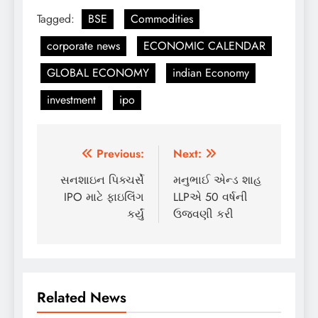
Tagged:
BSE
Commodities
corporate news
ECONOMIC CALENDAR
GLOBAL ECONOMY
indian Economy
investment
ipo
Post
Previous:
Next:
navigation
સનશાઇન પિક્ચર્સે
મનુભાઈ એન્ડ શાહ
IPO માટે ફાઇલિંગ
LLPએ 50 વર્ષની
કર્યું
ઉજવણી કરી
Related News