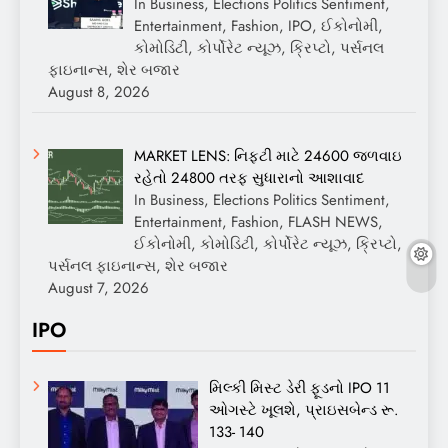
In Business, Elections Politics Sentiment,
Entertainment, Fashion, IPO, ઈકોનોમી,
કોમોડિટી, કોર્પોરેટ ન્યૂઝ, ક્રિપ્ટો, પર્સનલ
ફાઇનાન્સ, શેર બજાર
August 8, 2026
MARKET LENS: નિફ્ટી માટે 24600 જળવાઇ
રહેતો 24800 તરફ સુધારાનો આશાવાદ
In Business, Elections Politics Sentiment,
Entertainment, Fashion, FLASH NEWS,
ઈકોનોમી, કોમોડિટી, કોર્પોરેટ ન્યૂઝ, ક્રિપ્ટો,
પર્સનલ ફાઇનાન્સ, શેર બજાર
August 7, 2026
IPO
મિલ્કી મિસ્ટ ડેરી ફૂડનો IPO 11
ઓગસ્ટે ખૂલશે, પ્રાઇસબેન્ડ રૂ.
133- 140