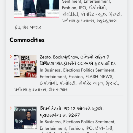
Sentiment, Entertainment,
Fashion, IPO, ઈકોનોમી,
કોમોડિટી, કોર્પોરેટ ન્યૂઝ, ક્રિપ્ટો,
પર્સનલ ફાઇનાન્સ, મ્યુચ્યુઅલ
ફંડ, શેર બજાર
Commodities
Zepto, BookMyShow, ઇન્ડિગો સહિત 9
ડિજિટલ પ્લેટફોર્મ્સને CCPAએ ફટકાર્યો દંડ
In Business, Elections Politics Sentiment,
Entertainment, Fashion, FLASH NEWS,
ઈકોનોમી, કોમોડિટી, કોર્પોરેટ ન્યૂઝ, ક્રિપ્ટો,
પર્સનલ ફાઇનાન્સ, શેર બજાર
શિપરોકેટનો IPO 12 ઓગસ્ટે ખૂલશે,
પ્રાઇસબેન્ડ રૂ. 92-97
In Business, Elections Politics Sentiment,
Entertainment, Fashion, IPO, ઈકોનોમી,