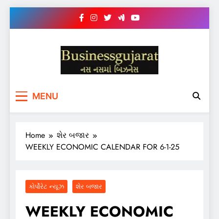
Skip
to
content
BUSINESS GUJARAT
નસ-નસ માં બિઝનેસ
MENU
Home
શેર બજાર
WEEKLY ECONOMIC CALENDAR FOR 6-1-25
કોર્પોરેટ ન્યૂઝ
શેર બજાર
WEEKLY ECONOMIC