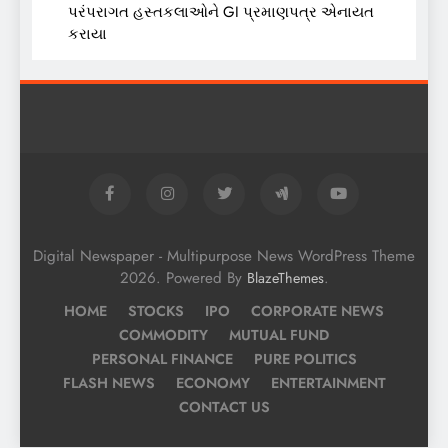
પરંપરાગત હસ્તકલાઓને GI પ્રમાણપત્ર એનાયત
કરાયા
Digital Newspaper - Multipurpose News WordPress Theme
2026. Powered By
.
BlazeThemes
HOME
STOCKS
IPO
CORPORATE NEWS
COMMODITY
MUTUAL FUND
PERSONAL FINANCE
PURE POLITICS
FLASH NEWS
ECONOMY
ENTERTAINMENT
CONTACT US