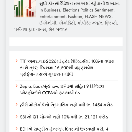
સુધી કોન્સોલિડેશન તબક્કામાં રહેવાની શક્યતા
In Business, Elections Politics Sentiment,
Entertainment, Fashion, FLASH NEWS,
ઈકોનોમી, કોમોડિટી, કોર્પોરેટ ન્યૂઝ, ક્રિપ્ટો,
પર્સનલ ફાઇનાન્સ, શેર બજાર
TTF અમદાવાદ-2026માં ટ્રેડ વિઝિટર્સમાં 10%ના વધારા
સાથે ત્રણ દિવસમાં 16,500થી વધુ ટ્રાવેલ
પ્રોફેશનલ્સએ મુલાકાત લીધી
Zepto, BookMyShow, ઇન્ડિગો સહિત 9 ડિજિટલ
પ્લેટફોર્મ્સને CCPAએ ફટકાર્યો દંડ
હીરો મોટોકોર્પનો ત્રિમાસિક નફો વધી રૂ. 1454 કરોડ
SBI નો Q1 ચોખ્ખો નફો 10% વધી રૂ. 21,121 કરોડ
EDIIએ રાષ્ટ્રીય હેન્ડલૂમ દિવસની ઉજવણી કરી, 4