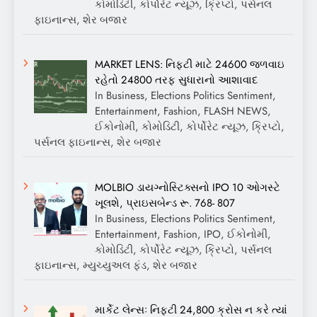
કોમોડિટી, કોર્પોરેટ ન્યૂઝ, ક્રિપ્ટો, પર્સનલ
ફાઇનાન્સ, શેર બજાર
MARKET LENS: નિફ્ટી માટે 24600 જળવાઇ
રહેતો 24800 તરફ સુધારાનો આશાવાદ
In Business, Elections Politics Sentiment,
Entertainment, Fashion, FLASH NEWS,
ઈકોનોમી, કોમોડિટી, કોર્પોરેટ ન્યૂઝ, ક્રિપ્ટો,
પર્સનલ ફાઇનાન્સ, શેર બજાર
MOLBIO ડાયગ્નોસ્ટિક્સનો IPO 10 ઓગસ્ટે
ખૂલશે, પ્રાઇસબેન્ડ રૂ. 768- 807
In Business, Elections Politics Sentiment,
Entertainment, Fashion, IPO, ઈકોનોમી,
કોમોડિટી, કોર્પોરેટ ન્યૂઝ, ક્રિપ્ટો, પર્સનલ
ફાઇનાન્સ, મ્યુચ્યુઅલ ફંડ, શેર બજાર
માર્કેટ લેન્સઃ નિફ્ટી 24,800 ક્રોસ ન કરે ત્યાં