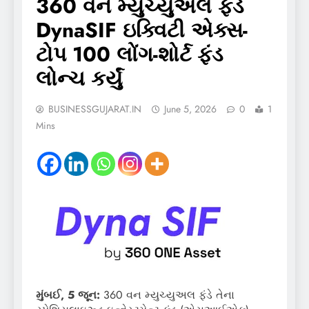
360 વન મ્યુચ્યુઅલ ફંડે
DynaSIF ઇક્વિટી એક્સ-
ટોપ 100 લોંગ-શોર્ટ ફંડ
લોન્ચ કર્યું
BUSINESSGUJARAT.IN
June 5, 2026
0
1
Mins
મુંબઈ, 5 જૂન:
360 વન મ્યુચ્યુઅલ ફંડે તેના