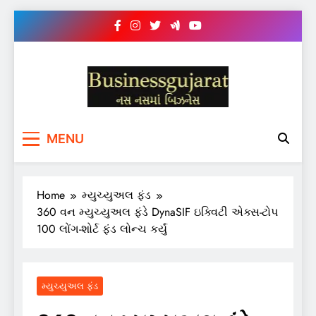
Skip
to
content
BUSINESS GUJARAT
નસ-નસ માં બિઝનેસ
MENU
Home
મ્યુચ્યુઅલ ફંડ
360 વન મ્યુચ્યુઅલ ફંડે DynaSIF ઇક્વિટી એક્સ-ટોપ
100 લોંગ-શોર્ટ ફંડ લોન્ચ કર્યું
મ્યુચ્યુઅલ ફંડ