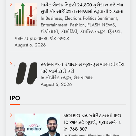
માર્કેટ લેન્સઃ નિફ્ટી 24,800 ક્રોસ ન કરે ત્યાં
સુધી કોન્સોલિડેશન તબક્કામાં રહેવાની શક્યતા
In Business, Elections Politics Sentiment,
Entertainment, Fashion, FLASH NEWS,
ઈકોનોમી, કોમોડિટી, કોર્પોરેટ ન્યૂઝ, ક્રિપ્ટો,
પર્સનલ ફાઇનાન્સ, શેર બજાર
August 6, 2026
સ્કીમ્સ અને રિલાયન્સ બ્રાન્ડ્સે ભારતમાં લોંચ
માટે ભાગીદારી કરી
In કોર્પોરેટ ન્યૂઝ, શેર બજાર
August 6, 2026
IPO
MOLBIO ડાયગ્નોસ્ટિક્સનો IPO
10 ઓગસ્ટે ખૂલશે, પ્રાઇસબેન્ડ
રૂ. 768- 807
In Business, Elections Politics