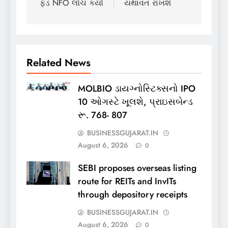
ફંડ NFO લૉંચ કર્યો
યથાવત રાખશે
Related News
MOLBIO ડાયગ્નોસ્ટિક્સનો IPO
10 ઓગસ્ટે ખૂલશે, પ્રાઇસબેન્ડ
રૂ. 768- 807
BUSINESSGUJARAT.IN
August 6, 2026
0
SEBI proposes overseas listing
route for REITs and InvITs
through depository receipts
BUSINESSGUJARAT.IN
August 6, 2026
0