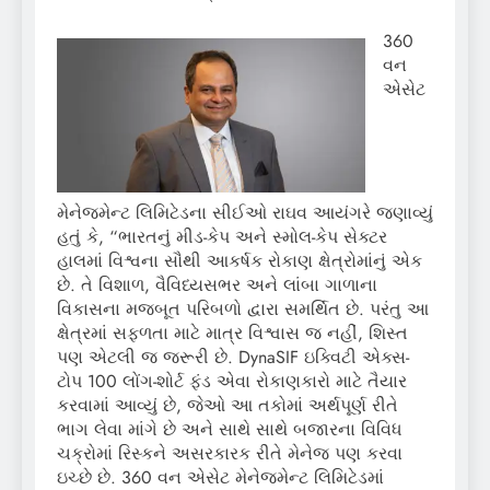
360
વન
એસેટ
મેનેજમેન્ટ લિમિટેડના સીઈઓ રાઘવ આયંગરે જણાવ્યું
હતું કે, “ભારતનું મીડ-કેપ અને સ્મોલ-કેપ સેક્ટર
હાલમાં વિશ્વના સૌથી આકર્ષક રોકાણ ક્ષેત્રોમાંનું એક
છે. તે વિશાળ, વૈવિધ્યસભર અને લાંબા ગાળાના
વિકાસના મજબૂત પરિબળો દ્વારા સમર્થિત છે. પરંતુ આ
ક્ષેત્રમાં સફળતા માટે માત્ર વિશ્વાસ જ નહીં, શિસ્ત
પણ એટલી જ જરૂરી છે. DynaSIF ઇક્વિટી એક્સ-
ટોપ 100 લોંગ-શોર્ટ ફંડ એવા રોકાણકારો માટે તૈયાર
કરવામાં આવ્યું છે, જેઓ આ તકોમાં અર્થપૂર્ણ રીતે
ભાગ લેવા માંગે છે અને સાથે સાથે બજારના વિવિધ
ચક્રોમાં રિસ્કને અસરકારક રીતે મેનેજ પણ કરવા
ઇચ્છે છે. 360 વન એસેટ મેનેજમેન્ટ લિમિટેડમાં