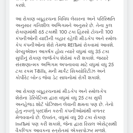
કરશે.
આ રોકાણ વ્યૂહરચના વિવિધ લેયરના અને પરિસ્થિતિ
અનુસાર ગતિશીલ અભિગમને અનુસરે છે. તેના કુલ
રોકાણમાંથી 65 ટકાથી 100 ટકા હિસ્સો ટોચની 100
કંપનીઓની યાદીની બહાર રહેલી મીડ-કેપ અને સ્મોલ-
કેપ કંપનીઓના શેરો તેમજ REITsમાં રોકવામાં આવશે.
વેલ્યુએશન આકર્ષક હોય ત્યારે વધુમાં વધુ 35 ટકા
સુધીનું રોકાણ લાર્જ-કેપ શેરોમાં કરી શકાશે. જ્યારે
સંરક્ષણાત્મક અભિગમ અપનાવવા માટે વધુમાં વધુ 25
ટકા રકમ T-Bills, મની માર્કેટ સિક્યોરિટીઝ અને
કોર્પોરેટ બોન્ડ જેવા ડેટ સાધનોમાં રોકી શકાશે.
આ રોકાણ વ્યૂહરચનામાં મીડ-કેપ અને સ્મોલ-કેપ
શેરોના ડેરિવેટિવ્સ દ્વારા વધુમાં વધુ 25 ટકા સુધી
અનહેજ્ડ શોર્ટ પોઝિશન લેવાની ક્ષમતા પણ છે. તેનો
હેતુ નબળું પ્રદર્શન કરતી કંપનીઓમાંથી વળતર
મેળવવાનો છે. ઉપરાંત, વધુમાં વધુ 20 ટકા રોકાણ
InvITsમાં પણ કરી શકાશે, જેના દ્વારા રિયલ એસેટ્સથી
વૈકલ્પિક આવકના સ્ત્રોતમાં એક્સપોઝર મળશે.