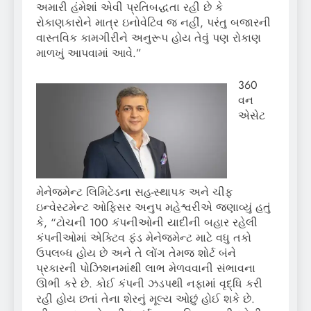
અમારી હંમેશાં એવી પ્રતિબદ્ધતા રહી છે કે
રોકાણકારોને માત્ર ઇનોવેટિવ જ નહીં, પરંતુ બજારની
વાસ્તવિક કામગીરીને અનુરૂપ હોય તેવું પણ રોકાણ
માળખું આપવામાં આવે.”
360
વન
એસેટ
મેનેજમેન્ટ લિમિટેડના સહ-સ્થાપક અને ચીફ
ઇન્વેસ્ટમેન્ટ ઓફિસર અનુપ મહેશ્વરીએ જણાવ્યું હતું
કે, “ટોચની 100 કંપનીઓની યાદીની બહાર રહેલી
કંપનીઓમાં એક્ટિવ ફંડ મેનેજમેન્ટ માટે વધુ તકો
ઉપલબ્ધ હોય છે અને તે લોંગ તેમજ શોર્ટ બંને
પ્રકારની પોઝિશનમાંથી લાભ મેળવવાની સંભાવના
ઊભી કરે છે. કોઈ કંપની ઝડપથી નફામાં વૃદ્ધિ કરી
રહી હોય છતાં તેના શેરનું મૂલ્ય ઓછું હોઈ શકે છે.