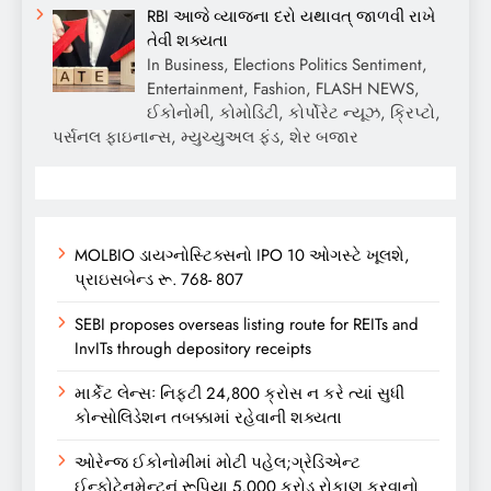
RBI આજે વ્યાજના દરો યથાવત્ જાળવી રાખે
તેવી શક્યતા
In Business, Elections Politics Sentiment,
Entertainment, Fashion, FLASH NEWS,
ઈકોનોમી, કોમોડિટી, કોર્પોરેટ ન્યૂઝ, ક્રિપ્ટો,
પર્સનલ ફાઇનાન્સ, મ્યુચ્યુઅલ ફંડ, શેર બજાર
MOLBIO ડાયગ્નોસ્ટિક્સનો IPO 10 ઓગસ્ટે ખૂલશે,
પ્રાઇસબેન્ડ રૂ. 768- 807
SEBI proposes overseas listing route for REITs and
InvITs through depository receipts
માર્કેટ લેન્સઃ નિફ્ટી 24,800 ક્રોસ ન કરે ત્યાં સુધી
કોન્સોલિડેશન તબક્કામાં રહેવાની શક્યતા
ઓરેન્જ ઈકોનોમીમાં મોટી પહેલ;ગ્રેડિએન્ટ
ઈન્ફોટેનમેન્ટનું રૂપિયા 5,000 કરોડ રોકાણ કરવાનો