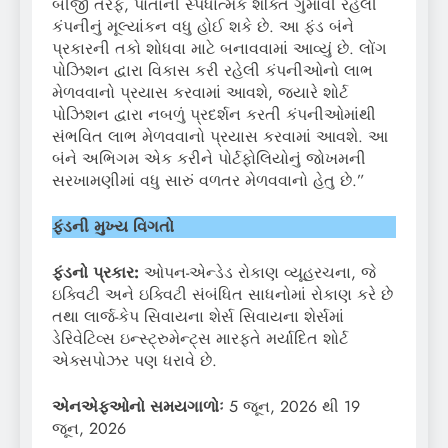
બીજી તરફ, પોતાની સ્પર્ધાત્મક શક્તિ ગુમાવી રહેલી
કંપનીનું મૂલ્યાંકન વધુ હોઈ શકે છે. આ ફંડ બંને
પ્રકારની તકો શોધવા માટે બનાવવામાં આવ્યું છે. લોંગ
પોઝિશન દ્વારા વિકાસ કરી રહેલી કંપનીઓનો લાભ
મેળવવાનો પ્રયાસ કરવામાં આવશે, જ્યારે શોર્ટ
પોઝિશન દ્વારા નબળું પ્રદર્શન કરતી કંપનીઓમાંથી
સંભવિત લાભ મેળવવાનો પ્રયાસ કરવામાં આવશે. આ
બંને અભિગમ એક કરીને પોર્ટફોલિયોનું જોખમની
સરખામણીમાં વધુ સારું વળતર મેળવવાનો હેતુ છે.”
ફંડની મુખ્ય વિગતો
ફંડનો પ્રકાર:
ઓપન-એન્ડેડ રોકાણ વ્યૂહરચના, જે
ઇક્વિટી અને ઇક્વિટી સંબંધિત સાધનોમાં રોકાણ કરે છે
તથા લાર્જ-કેપ સિવાયના શેર્સ સિવાયના શેર્સમાં
ડેરિવેટિવ્સ ઇન્સ્ટ્રુમેન્ટ્સ મારફતે મર્યાદિત શોર્ટ
એક્સપોઝર પણ ધરાવે છે.
એનએફઓનો સમયગાળોઃ
5 જૂન, 2026 થી 19
જૂન, 2026