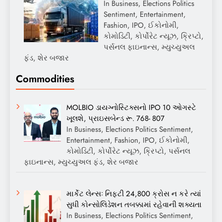
In Business, Elections Politics
Sentiment, Entertainment,
Fashion, IPO, ઈકોનોમી,
કોમોડિટી, કોર્પોરેટ ન્યૂઝ, ક્રિપ્ટો,
પર્સનલ ફાઇનાન્સ, મ્યુચ્યુઅલ
ફંડ, શેર બજાર
Commodities
MOLBIO ડાયગ્નોસ્ટિક્સનો IPO 10 ઓગસ્ટે
ખૂલશે, પ્રાઇસબેન્ડ રૂ. 768- 807
In Business, Elections Politics Sentiment,
Entertainment, Fashion, IPO, ઈકોનોમી,
કોમોડિટી, કોર્પોરેટ ન્યૂઝ, ક્રિપ્ટો, પર્સનલ
ફાઇનાન્સ, મ્યુચ્યુઅલ ફંડ, શેર બજાર
માર્કેટ લેન્સઃ નિફ્ટી 24,800 ક્રોસ ન કરે ત્યાં
સુધી કોન્સોલિડેશન તબક્કામાં રહેવાની શક્યતા
In Business, Elections Politics Sentiment,