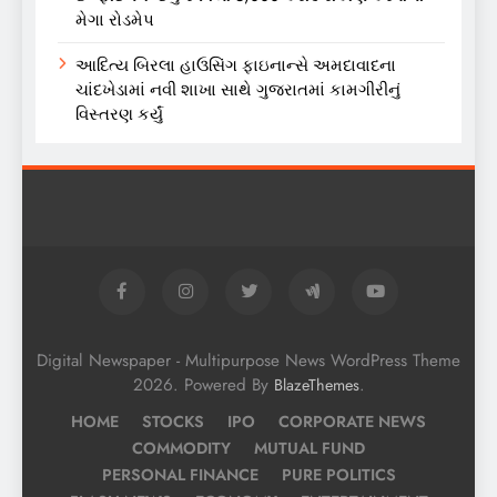
મેગા રોડમેપ
આદિત્ય બિરલા હાઉસિંગ ફાઇનાન્સે અમદાવાદના
ચાંદખેડામાં નવી શાખા સાથે ગુજરાતમાં કામગીરીનું
વિસ્તરણ કર્યું
Digital Newspaper - Multipurpose News WordPress Theme
2026. Powered By
.
BlazeThemes
HOME
STOCKS
IPO
CORPORATE NEWS
COMMODITY
MUTUAL FUND
PERSONAL FINANCE
PURE POLITICS