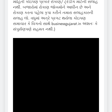
માહિતી કોઇપણ પ્રકારે રોકાણ/ ટ્રેડીંગ માટેની સલાહ
નથી. બજારોમાં રોકાણ જોખમોને આધીન છે અને
રોકાણ કરતા પહેલા કૃપા કરીને તમારા સલાહકારની
સલાહ લો. વધુમાં અત્રે પ્રગટ થયેલા કોઇપણ
સમાચાર કે વિગતો સાથે businessgujarat.in અંશતઃ કે
સંપુર્સણપણે સહમત નથી.)