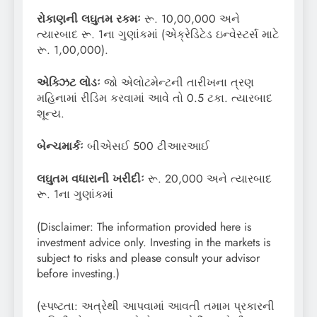
રોકાણની લઘુતમ રકમઃ
રૂ. 10,00,000 અને
ત્યારબાદ રૂ. 1ના ગુણાંકમાં (એક્રેડિટેડ ઇન્વેસ્ટર્સ માટે
રૂ. 1,00,000).
એક્ઝિટ લોડઃ
જો એલોટમેન્ટની તારીખના ત્રણ
મહિનામાં રીડિમ કરવામાં આવે તો 0.5 ટકા. ત્યારબાદ
શૂન્ય.
બેન્ચમાર્કઃ
બીએસઈ 500 ટીઆરઆઈ
લઘુતમ વધારાની ખરીદીઃ
રૂ. 20,000 અને ત્યારબાદ
રૂ. 1ના ગુણાંકમાં
(Disclaimer: The information provided here is
investment advice only. Investing in the markets is
subject to risks and please consult your advisor
before investing.)
(સ્પષ્ટતા: અત્રેથી આપવામાં આવતી તમામ પ્રકારની