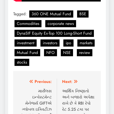
Tagged:
360 ONE Mutual Fund
BSE
Commodities
corporate news
DynaSIF Equity Ex-Top 100 Long-Short Fund
investment
investors
ipo
markets
Mutual Fund
NFO
NSE
review
stocks
Post
Previous:
Next:
navigation
માર્સેલસ
આર્થિક નિષ્ણાતો
ઇન્વેસ્ટમેન્ટ
અને બજારો અપેક્ષા
મેનેજર્સ GIFTએ
રાખે છે કે RBI રેપો
ગ્લોબલ ઇક્વિટીઝ
રેટ 5.25 ટકા પર