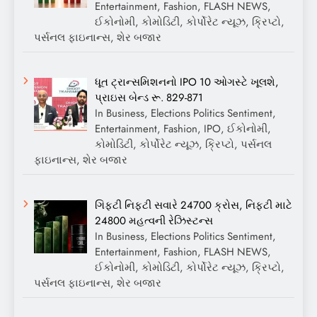
Entertainment, Fashion, FLASH NEWS,
ઈકોનોમી, કોમોડિટી, કોર્પોરેટ ન્યૂઝ, ક્રિપ્ટો,
પર્સનલ ફાઇનાન્સ, શેર બજાર
ધૂત ટ્રાન્સમિશનનો IPO 10 ઓગસ્ટે ખૂલશે,
પ્રાઇસ બેન્ડ રૂ. 829-871
In Business, Elections Politics Sentiment,
Entertainment, Fashion, IPO, ઈકોનોમી,
કોમોડિટી, કોર્પોરેટ ન્યૂઝ, ક્રિપ્ટો, પર્સનલ
ફાઇનાન્સ, શેર બજાર
ગિફ્ટી નિફ્ટી સવારે 24700 ક્રોસ, નિફ્ટી માટે
24800 મહત્વની રેઝિસ્ટન્સ
In Business, Elections Politics Sentiment,
Entertainment, Fashion, FLASH NEWS,
ઈકોનોમી, કોમોડિટી, કોર્પોરેટ ન્યૂઝ, ક્રિપ્ટો,
પર્સનલ ફાઇનાન્સ, શેર બજાર