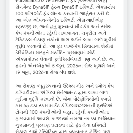
સ્પેશિયલાઇઝ્ડ ઇન્વેસ્ટમેન્ટ ફંડ (એસઆઈએફ)
સેગમેન્ટ DynaSIF હેઠળ DynaSIF ઇક્વિટી એક્સ-ટોપ
100 લોંગ-શોર્ટ ફંડ લોન્ચ કરવાની જાહેરાત કરી છે.
આ એક ઓપન-એન્ડેડ ઇક્વિટી એસઆઈએફ
સ્ટ્રેટેજી છે, જેનો હેતુ મુખ્યત્વે મીડ-કેપ અને સ્મોલ-
કેપ કંપનીઓમાં રહેલી માળખાગત, ચક્રીય અને
ટેક્ટિકલ રોકાણ તકોનો લાભ લઈને લાંબા ગાળે મૂડીમાં
વૃદ્ધિ કરવાનો છે. આ ફંડ લાર્જ-કેપ સિવાયના શેર્સમાં
ડેરિવેટિવ્સ મારફતે મર્યાદિત પ્રમાણમાં શોર્ટ
એક્સપોઝર લેવાની ફ્લેક્સિબિલટી પણ આપે છે. આ
ફંડનો એનએફઓ 5 જૂન, 2026ના રોજ ખુલશે અને
19 જૂન, 2026ના રોજ બંધ થશે.
આ રોકાણ વ્યૂહરચનાનો ઉદ્દેશ્ય મીડ અને સ્મોલ કેપ
ઇક્વિટીઝના એક્ટિવ મેનેજમેન્ટ દ્વારા લાંબા ગાળે
મૂડીમાં વૃદ્ધિ કરવાનો છે, જેમાં પોર્ટફોલિયોની કમસે
કમ 65 ટકા રકમ માર્કેટ કેપિટલાઇઝેશનની દ્રષ્ટિએ
ટોચની 100 કંપનીઓની બહાર રહેલી કંપનીઓમાં
ફાળવવામાં આવશે. બજારમાં નબળા તબક્કા દરમિયાન
નુકસાનનું પ્રમાણ ઘટાડવા માટે ફંડ તેના ઇક્વિટી
રોકાણ સામે ડેરિવેટિવ્સ દ્વારા વ્યૂહાત્મક હેજિંગ પણ