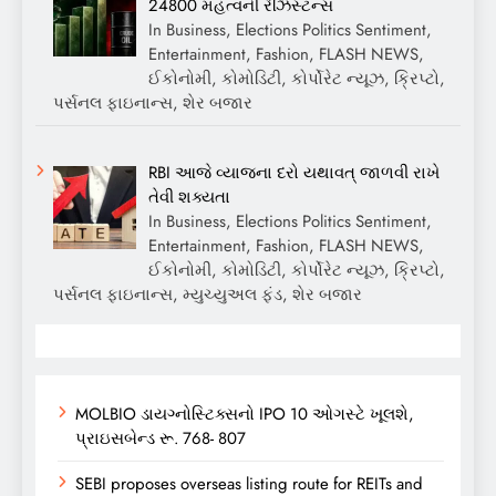
24800 મહત્વની રેઝિસ્ટન્સ
In Business, Elections Politics Sentiment,
Entertainment, Fashion, FLASH NEWS,
ઈકોનોમી, કોમોડિટી, કોર્પોરેટ ન્યૂઝ, ક્રિપ્ટો,
પર્સનલ ફાઇનાન્સ, શેર બજાર
RBI આજે વ્યાજના દરો યથાવત્ જાળવી રાખે
તેવી શક્યતા
In Business, Elections Politics Sentiment,
Entertainment, Fashion, FLASH NEWS,
ઈકોનોમી, કોમોડિટી, કોર્પોરેટ ન્યૂઝ, ક્રિપ્ટો,
પર્સનલ ફાઇનાન્સ, મ્યુચ્યુઅલ ફંડ, શેર બજાર
MOLBIO ડાયગ્નોસ્ટિક્સનો IPO 10 ઓગસ્ટે ખૂલશે,
પ્રાઇસબેન્ડ રૂ. 768- 807
SEBI proposes overseas listing route for REITs and