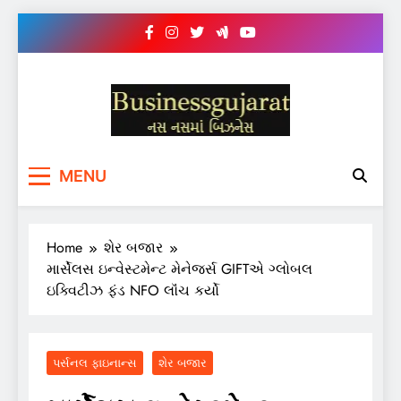
Skip
to
content
BUSINESS GUJARAT
નસ-નસ માં બિઝનેસ
MENU
Home
શેર બજાર
માર્સેલસ ઇન્વેસ્ટમેન્ટ મેનેજર્સ GIFTએ ગ્લોબલ
ઇક્વિટીઝ ફંડ NFO લૉંચ કર્યો
પર્સનલ ફાઇનાન્સ
શેર બજાર