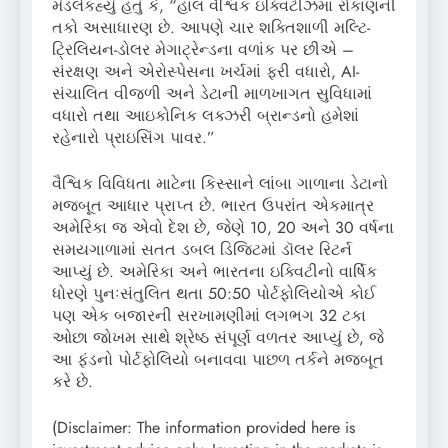
મંડલેકહ્યું હતું કે, “હાલ વૈશ્વિક ઇક્વિટીઝમાં રોકાણની
તકો અસાધારણ છે. આપણે ચાર શક્તિશાળી મલ્ટિ-
ટ્રિલિયન-ડોલર મેગાટ્રેન્ડના વળાંક પર છીએ –
સંરક્ષણ અને એરોસ્પેસના ખર્ચમાં ફરી વધારો, AI-
સંચાલિત વીજળી અને ડેટાની માળખાગત સુવિધામાં
વધારો તથા આઇકોનિક લક્ઝરી બ્રાન્ડનો હમેશાં
રહેનારો પ્રાઇસિંગ પાવર.”
વૈશ્વિક વિવિધતા માટેના કિસ્સાને લાંબા ગાળાના ડેટાનો
મજબૂત આધાર પ્રાપ્ત છે. ભારત ઉપરાંત એકમાત્ર
અમેરિકા જ એવો દેશ છે, જેણે 10, 20 અને 30 વર્ષના
સમયગાળામાં સતત ડબલ ડિજિટમાં ડૉલર રિટર્ન
આપ્યું છે. અમેરિકા અને ભારતના ઇક્વિટીનો વાર્ષિક
ધોરણે પુનઃસંતુલિત થતા 50:50 પોર્ટફોલિયોએ કોઈ
પણ એક બજારની સરખામણીમાં લગભગ 32 ટકા
ઓછા જોખમ સાથે શ્રેષ્ઠ સંપૂર્ણ વળતર આપ્યું છે, જે
આ ફંડનો પોર્ટફોલિયો બનાવવા પાછળ તર્કને મજબૂત
કરે છે.
(Disclaimer: The information provided here is