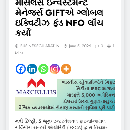
માર્સેલસ ઇન્વેસ્ટમેન્ટ
મેનેજર્સ GIFTએ ગ્લોબલ
ઇક્વિટીઝ ફંડ NFO લૉંચ
કર્યો
BUSINESSGUJARAT.IN
June 5, 2026
0
1
Mins
ભારતીય રહેવાસીઓને ગિફ્ટ
સિટીના IFSC માળખા
મારફતે 5,000 અમેરિકન
ડોલરમાં ઉચ્ચ ગુણવત્તાયુક્ત
વૈશ્વિક વ્યવસાયોમાં રોકાણ કરવાની સુવિધા પૂરી પાડી
નવી દિલ્હી,
5 જૂનઃ
ઇન્ટરનેશનલ ફાઇનાન્શિયલ
સર્વિસીસ સેન્ટર્સ ઑથોરિટી (IFSCA) દ્વારા નિયમન