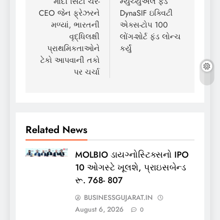
મોદી સિટી ચેર-
મ્યુચ્યુઅલ ફંડે
CEO જેન ફ્રેઝરને
DynaSIF ઇક્વિટી
મળ્યાં, ભારતની
એક્સ-ટોપ 100
વૃદ્ધિલક્ષી
લોંગ-શોર્ટ ફંડ લોન્ચ
પ્રાથમિકતાઓને
કર્યું
ટેકો આપવાની તકો
પર ચર્ચા
Related News
MOLBIO ડાયગ્નોસ્ટિક્સનો IPO
10 ઓગસ્ટે ખૂલશે, પ્રાઇસબેન્ડ
રૂ. 768- 807
BUSINESSGUJARAT.IN
August 6, 2026
0