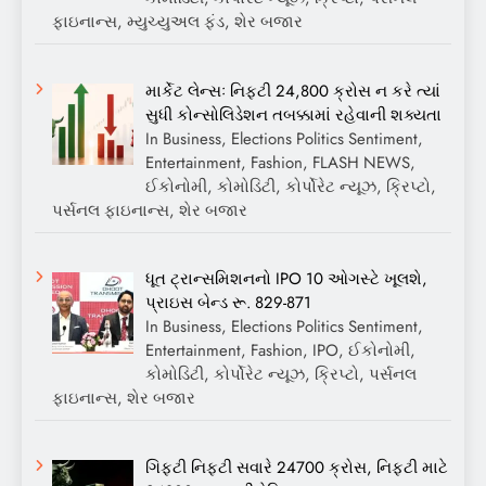
ફાઇનાન્સ, મ્યુચ્યુઅલ ફંડ, શેર બજાર
માર્કેટ લેન્સઃ નિફ્ટી 24,800 ક્રોસ ન કરે ત્યાં
સુધી કોન્સોલિડેશન તબક્કામાં રહેવાની શક્યતા
In Business, Elections Politics Sentiment,
Entertainment, Fashion, FLASH NEWS,
ઈકોનોમી, કોમોડિટી, કોર્પોરેટ ન્યૂઝ, ક્રિપ્ટો,
પર્સનલ ફાઇનાન્સ, શેર બજાર
ધૂત ટ્રાન્સમિશનનો IPO 10 ઓગસ્ટે ખૂલશે,
પ્રાઇસ બેન્ડ રૂ. 829-871
In Business, Elections Politics Sentiment,
Entertainment, Fashion, IPO, ઈકોનોમી,
કોમોડિટી, કોર્પોરેટ ન્યૂઝ, ક્રિપ્ટો, પર્સનલ
ફાઇનાન્સ, શેર બજાર
ગિફ્ટી નિફ્ટી સવારે 24700 ક્રોસ, નિફ્ટી માટે