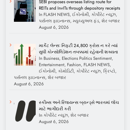
SEBI proposes overseas listing route for
REITs and InvITs through depository receipts
In FLASH NEWS, ઈકોનોમી, કોર્પોરેટ ન્યૂઝ,
પર્સનલ ફાઇનાન્સ, મ્યુચ્યુઅલ ફંડ, શેર બજાર
August 6, 2026
માર્કેટ લેન્સઃ નિફ્ટી 24,800 ક્રોસ ન કરે ત્યાં
સુધી કોન્સોલિડેશન તબક્કામાં રહેવાની શક્યતા
In Business, Elections Politics Sentiment,
Entertainment, Fashion, FLASH NEWS,
ઈકોનોમી, કોમોડિટી, કોર્પોરેટ ન્યૂઝ, ક્રિપ્ટો,
પર્સનલ ફાઇનાન્સ, શેર બજાર
August 6, 2026
સ્કીમ્સ અને રિલાયન્સ બ્રાન્ડ્સે ભારતમાં લોંચ
માટે ભાગીદારી કરી
In કોર્પોરેટ ન્યૂઝ, શેર બજાર
August 6, 2026