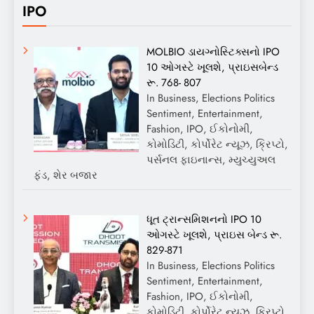
IPO
MOLBIO ડાયગ્નોસ્ટિક્સનો IPO
10 ઓગસ્ટે ખૂલશે, પ્રાઇસબેન્ડ
રૂ. 768- 807
In Business, Elections Politics
Sentiment, Entertainment,
Fashion, IPO, ઈકોનોમી,
કોમોડિટી, કોર્પોરેટ ન્યૂઝ, ક્રિપ્ટો,
પર્સનલ ફાઇનાન્સ, મ્યુચ્યુઅલ
ફંડ, શેર બજાર
ધૂત ટ્રાન્સમિશનનો IPO 10
ઓગસ્ટે ખૂલશે, પ્રાઇસ બેન્ડ રૂ.
829-871
In Business, Elections Politics
Sentiment, Entertainment,
Fashion, IPO, ઈકોનોમી,
કોમોડિટી, કોર્પોરેટ ન્યૂઝ, ક્રિપ્ટો,