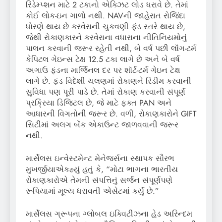
રિડેમ્પ્શન માટે 2 ટકાનો એક્ઝિટ લોડ ધરાવે છે. તેમાં
કોઈ લોક-ઇન ગાળો નથી. NAVની જાહેરાત રોજિંદા
ધોરણે થાય છે કરવેરાની ચુકવણી ફંડ સ્તરે થાય છે,
જેથી રોકાણકારને કરવેરાના વધારાના નીતિનિયમોનું
પાલન કરવાની જરૂર રહેતી નથી, બે વર્ષ પછી લૉંગ-ટર્મ
કેપિટલ ગેઇન્સ ટેક્ષ 12.5 ટકા લાગે છે અને બે વર્ષ
અગાઉ ફંડના માર્જિનલ દર પર શૉર્ટ-ટર્મ ગેઇન ટેક્ષ
લાગે છે. ફંડ વિદેશી ચલણમાં રોકાણને રિડીમ કરવાની
સુવિધા પણ પૂરી પાડે છે. તેમાં રોકાણ કરવાની સંપૂર્ણ
પ્રક્રિયા ડિજિટલ છે, જે માટે ફક્ત PAN અને
આધારની વિગતોની જરૂર છે. વળી, રોકાણકારોને GIFT
સિટીમાં અલગ બેંક એકાઉન્ટ જાળવવાની જરૂર
નથી.
માર્સેલસ ઇન્વેસ્ટમેન્ટ મેનેજર્સના સ્થાપક સૌરભ
મુખર્જીયાએકહ્યું હતું કે, “મોટા ભાગના ભારતીય
રોકાણકારોએ તેમની સંપત્તિનું સર્જન સંપૂર્ણપણે
રૂપિયામાં મૂલ્ય ધરાવતી એસેટમાં કર્યું છે.”
માર્સેલસ ગ્રૂપના ગ્લોબલ ઇક્વિટીઝના હેડ અરિન્દમ