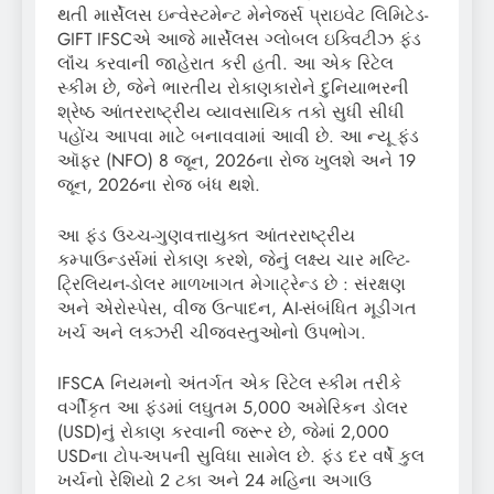
થતી માર્સેલસ ઇન્વેસ્ટમેન્ટ મેનેજર્સ પ્રાઇવેટ લિમિટેડ-
GIFT IFSCએ આજે માર્સેલસ ગ્લોબલ ઇક્વિટીઝ ફંડ
લૉંચ કરવાની જાહેરાત કરી હતી. આ એક રિટેલ
સ્કીમ છે, જેને ભારતીય રોકાણકારોને દુનિયાભરની
શ્રેષ્ઠ આંતરરાષ્ટ્રીય વ્યાવસાયિક તકો સુધી સીધી
પહોંચ આપવા માટે બનાવવામાં આવી છે. આ ન્યૂ ફંડ
ઑફર (NFO) 8 જૂન, 2026ના રોજ ખુલશે અને 19
જૂન, 2026ના રોજ બંધ થશે.
આ ફંડ ઉચ્ચ-ગુણવત્તાયુક્ત આંતરરાષ્ટ્રીય
કમ્પાઉન્ડર્સમાં રોકાણ કરશે, જેનું લક્ષ્ય ચાર મલ્ટિ-
ટ્રિલિયન-ડોલર માળખાગત મેગાટ્રેન્ડ છે : સંરક્ષણ
અને એરોસ્પેસ, વીજ ઉત્પાદન, AI-સંબંધિત મૂડીગત
ખર્ચ અને લક્ઝરી ચીજવસ્તુઓનો ઉપભોગ.
IFSCA નિયમનો અંતર્ગત એક રિટેલ સ્કીમ તરીકે
વર્ગીકૃત આ ફંડમાં લઘુતમ 5,000 અમેરિકન ડોલર
(USD)નું રોકાણ કરવાની જરૂર છે, જેમાં 2,000
USDના ટોપ-અપની સુવિધા સામેલ છે. ફંડ દર વર્ષે કુલ
ખર્ચનો રેશિયો 2 ટકા અને 24 મહિના અગાઉ