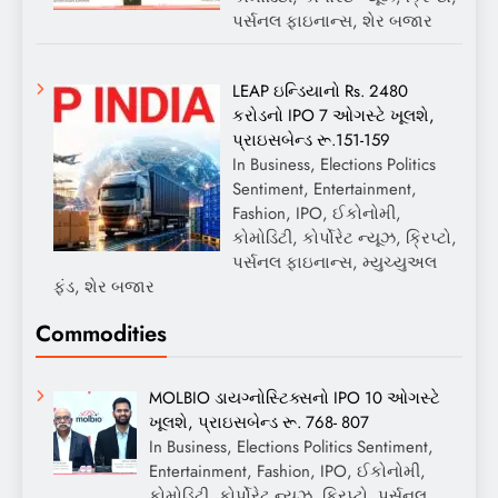
પર્સનલ ફાઇનાન્સ, શેર બજાર
LEAP ઇન્ડિયાનો Rs. 2480
કરોડનો IPO 7 ઓગસ્ટે ખૂલશે,
પ્રાઇસબેન્ડ રૂ.151-159
In Business, Elections Politics
Sentiment, Entertainment,
Fashion, IPO, ઈકોનોમી,
કોમોડિટી, કોર્પોરેટ ન્યૂઝ, ક્રિપ્ટો,
પર્સનલ ફાઇનાન્સ, મ્યુચ્યુઅલ
ફંડ, શેર બજાર
Commodities
MOLBIO ડાયગ્નોસ્ટિક્સનો IPO 10 ઓગસ્ટે
ખૂલશે, પ્રાઇસબેન્ડ રૂ. 768- 807
In Business, Elections Politics Sentiment,
Entertainment, Fashion, IPO, ઈકોનોમી,
કોમોડિટી, કોર્પોરેટ ન્યૂઝ, ક્રિપ્ટો, પર્સનલ