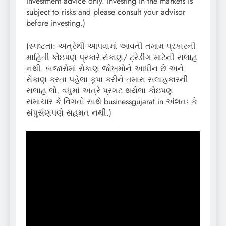
investment advice only. Investing in the markets is
subject to risks and please consult your advisor
before investing.)
(સ્પષ્ટતા: અત્રેથી આપવામાં આવતી તમામ પ્રકારની
માહિતી કોઇપણ પ્રકારે રોકાણ/ ટ્રેડીંગ માટેની સલાહ
નથી. બજારોમાં રોકાણ જોખમોને આધીન છે અને
રોકાણ કરતા પહેલા કૃપા કરીને તમારા સલાહકારની
સલાહ લો. વધુમાં અત્રે પ્રગટ થયેલા કોઇપણ
સમાચાર કે વિગતો સાથે businessgujarat.in અંશતઃ કે
સંપુર્સણપણે સહમત નથી.)