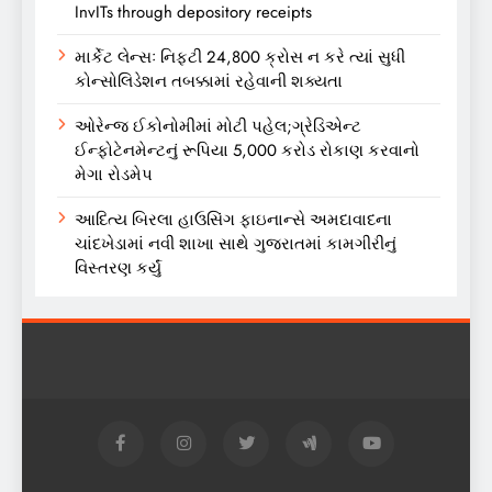
InvITs through depository receipts
માર્કેટ લેન્સઃ નિફ્ટી 24,800 ક્રોસ ન કરે ત્યાં સુધી
કોન્સોલિડેશન તબક્કામાં રહેવાની શક્યતા
ઓરેન્જ ઈકોનોમીમાં મોટી પહેલ;ગ્રેડિએન્ટ
ઈન્ફોટેનમેન્ટનું રૂપિયા 5,000 કરોડ રોકાણ કરવાનો
મેગા રોડમેપ
આદિત્ય બિરલા હાઉસિંગ ફાઇનાન્સે અમદાવાદના
ચાંદખેડામાં નવી શાખા સાથે ગુજરાતમાં કામગીરીનું
વિસ્તરણ કર્યું