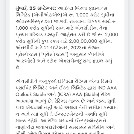
મુંબઈ, 25 સપ્ટેમ્બર:
આદિત્ય બિરલા ફાઇનાન્સ
લિમિટેડ (એબીએફએલ)એ રૂ. 1,000 કરોડ સુધીના
ઓવરસબ્સ્ક્રિપ્શન જાળવી રાખવાના વિકલ્પ સાથે રૂ.
1,000 કરોડ સુધીની રકમ માટે એનસીડીના તેના
પ્રથમ પબ્લિક ઇશ્યૂની જાહેરાત કરી છે જે રૂ. 2,000
કરોડ સુધીની કુલ રકમ માટે 2,00,00,000 સુધીના
એનસીડી માટે 21 સપ્ટેમ્બર, 2023ના રોજના
પ્રોસ્પેક્ટસ (“પ્રોસ્પેક્ટસ”) અનુસાર કંપનીએ
આરઓસી અને સ્ટોક એક્સચેન્જીસમાં ફાઇલ કર્યું
છે.
એનસીડીને અનુક્રમે ઈન્ડિયા રેટિંગ્સ એન્ડ રિસર્ચ
પ્રાઈવેટ લિમિટેડ અને ઈકરા લિમિટેડ દ્વારા IND AAA
Outlook Stable અને (ICRA) AAA (Stable) રેટિંગ
આપવામાં આવ્યું છે. રેટિંગ્સ માન્ય છે અને જ્યાં સુધી
પાછા ખેંચવામાં નહીં આવે અથવા તેની સમીક્ષા કરવામાં
ન આવે ત્યાં સુધી તે ઈન્સ્ટ્રુમેન્ટની અવધિ સુધી
માન્ય રહેશે. આ રેટિંગ ધરાવતાં ઈન્સ્ટ્રુમેન્ટ્સને
નાણાંકીય જવાબદારીઓની સમયસર સર્વિસીંગ અને
સૌથી ઓછું ધિરાણ જોખમ વહન કરવા સંબંધિત