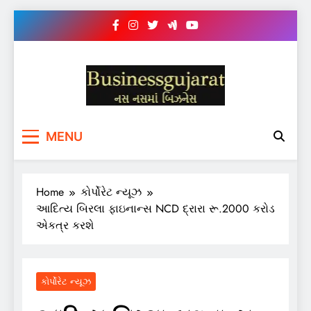
Skip
to
content
BUSINESS GUJARAT
નસ-નસ માં બિઝનેસ
MENU
Home
કોર્પોરેટ ન્યૂઝ
આદિત્ય બિરલા ફાઇનાન્સ NCD દ્રારા રૂ.2000 કરોડ
એકત્ર કરશે
કોર્પોરેટ ન્યૂઝ