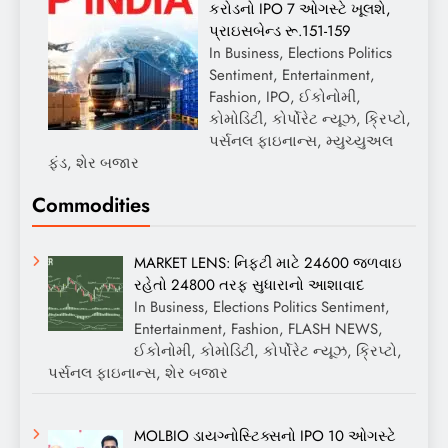
કરોડનો IPO 7 ઓગસ્ટે ખૂલશે,
પ્રાઇસબેન્ડ રૂ.151-159
In Business, Elections Politics
Sentiment, Entertainment,
Fashion, IPO, ઈકોનોમી,
કોમોડિટી, કોર્પોરેટ ન્યૂઝ, ક્રિપ્ટો,
પર્સનલ ફાઇનાન્સ, મ્યુચ્યુઅલ
ફંડ, શેર બજાર
Commodities
MARKET LENS: નિફ્ટી માટે 24600 જળવાઇ
રહેતો 24800 તરફ સુધારાનો આશાવાદ
In Business, Elections Politics Sentiment,
Entertainment, Fashion, FLASH NEWS,
ઈકોનોમી, કોમોડિટી, કોર્પોરેટ ન્યૂઝ, ક્રિપ્ટો,
પર્સનલ ફાઇનાન્સ, શેર બજાર
MOLBIO ડાયગ્નોસ્ટિક્સનો IPO 10 ઓગસ્ટે