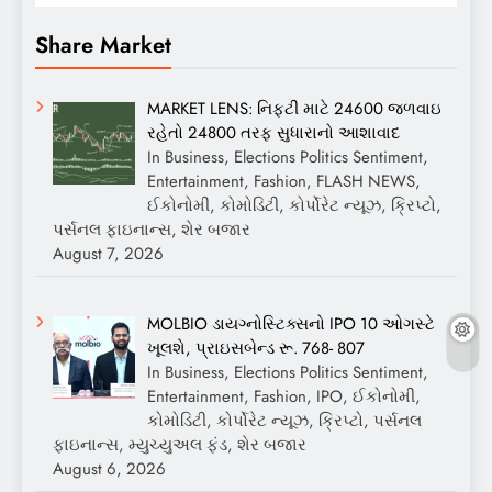
Share Market
MARKET LENS: નિફ્ટી માટે 24600 જળવાઇ
રહેતો 24800 તરફ સુધારાનો આશાવાદ
In Business, Elections Politics Sentiment,
Entertainment, Fashion, FLASH NEWS,
ઈકોનોમી, કોમોડિટી, કોર્પોરેટ ન્યૂઝ, ક્રિપ્ટો,
પર્સનલ ફાઇનાન્સ, શેર બજાર
August 7, 2026
MOLBIO ડાયગ્નોસ્ટિક્સનો IPO 10 ઓગસ્ટે
ખૂલશે, પ્રાઇસબેન્ડ રૂ. 768- 807
In Business, Elections Politics Sentiment,
Entertainment, Fashion, IPO, ઈકોનોમી,
કોમોડિટી, કોર્પોરેટ ન્યૂઝ, ક્રિપ્ટો, પર્સનલ
ફાઇનાન્સ, મ્યુચ્યુઅલ ફંડ, શેર બજાર
August 6, 2026