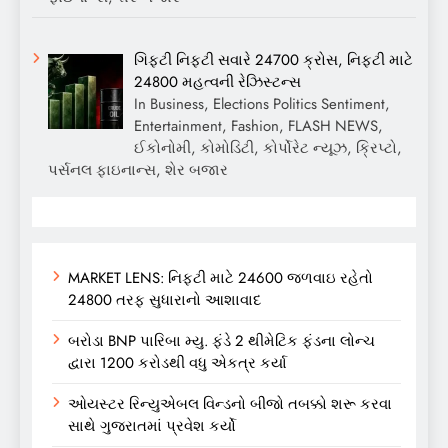
ગિફ્ટી નિફ્ટી સવારે 24700 ક્રોસ, નિફ્ટી માટે
24800 મહત્વની રેઝિસ્ટન્સ
In Business, Elections Politics Sentiment,
Entertainment, Fashion, FLASH NEWS,
ઈકોનોમી, કોમોડિટી, કોર્પોરેટ ન્યૂઝ, ક્રિપ્ટો,
પર્સનલ ફાઇનાન્સ, શેર બજાર
MARKET LENS: નિફ્ટી માટે 24600 જળવાઇ રહેતો
24800 તરફ સુધારાનો આશાવાદ
બરોડા BNP પારિબા મ્યુ. ફંડે 2 થીમેટિક ફંડના લોન્ચ
દ્વારા 1200 કરોડથી વધુ એકત્ર કર્યા
ઓયસ્ટર રિન્યુએબલ વિન્ડનો બીજો તબક્કો શરૂ કરવા
સાથે ગુજરાતમાં પ્રવેશ કર્યો