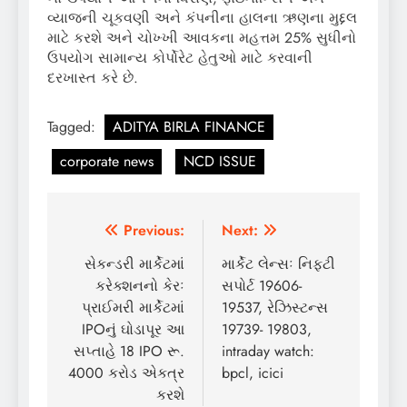
વ્યાજની ચૂકવણી અને કંપનીના હાલના ઋણના મુદ્દલ
માટે કરશે અને ચોખ્ખી આવકના મહત્તમ 25% સુધીનો
ઉપયોગ સામાન્ય કોર્પોરેટ હેતુઓ માટે કરવાની
દરખાસ્ત કરે છે.
Tagged:
ADITYA BIRLA FINANCE
corporate news
NCD ISSUE
Post
Previous:
Next:
navigation
સેકન્ડરી માર્કેટમાં
માર્કેટ લેન્સઃ નિફ્ટી
કરેક્શનનો કેરઃ
સપોર્ટ 19606-
પ્રાઈમરી માર્કેટમાં
19537, રેઝિસ્ટન્સ
IPOનું ઘોડાપૂર આ
19739- 19803,
સપ્તાહે 18 IPO રૂ.
intraday watch:
4000 કરોડ એકત્ર
bpcl, icici
કરશે