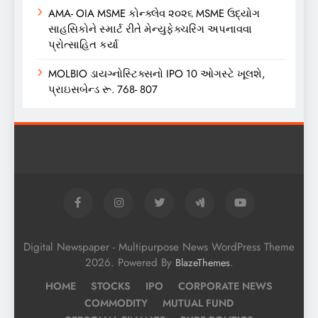
AMA- OIA MSME કોન્ક્લેવ ૨૦૨૬ MSME ઉદ્યોગ
સાહસિકોને સ્માર્ટ રીતે મેન્યુફેક્ચરિંગ અપનાવવા
પ્રોત્સાહિત કર્યા
MOLBIO ડાયગ્નોસ્ટિક્સનો IPO 10 ઓગસ્ટે ખૂલશે,
પ્રાઇસબેન્ડ રૂ. 768- 807
Digital Newspaper - Multipurpose News WordPress Theme
2026. Powered By
.
BlazeThemes
HOME
STOCKS
IPO
CORPORATE NEWS
COMMODITY
MUTUAL FUND