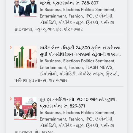
ખૂલશે, પ્રાઇસબેન્ડ રૂ. 768- 807
In Business, Elections Politics Sentiment,
Entertainment, Fashion, IPO, ઈકોનોમી,
કોમોડિટી, કોર્પોરેટ ન્યૂઝ, ક્રિપ્ટો, પર્સનલ
ફાઇનાન્સ, મ્યુચ્યુઅલ ફંડ, શેર બજાર
માર્કેટ લેન્સઃ નિફ્ટી 24,800 ક્રોસ ન કરે ત્યાં
સુધી કોન્સોલિડેશન તબક્કામાં રહેવાની શક્યતા
In Business, Elections Politics Sentiment,
Entertainment, Fashion, FLASH NEWS,
ઈકોનોમી, કોમોડિટી, કોર્પોરેટ ન્યૂઝ, ક્રિપ્ટો,
પર્સનલ ફાઇનાન્સ, શેર બજાર
ધૂત ટ્રાન્સમિશનનો IPO 10 ઓગસ્ટે ખૂલશે,
પ્રાઇસ બેન્ડ રૂ. 829-871
In Business, Elections Politics Sentiment,
Entertainment, Fashion, IPO, ઈકોનોમી,
કોમોડિટી, કોર્પોરેટ ન્યૂઝ, ક્રિપ્ટો, પર્સનલ
ફાઇનાન્સ, શેર બજાર