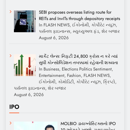
SEBI proposes overseas listing route for
REITs and InvITs through depository receipts
In FLASH NEWS, ઈકોનોમી, કોર્પોરેટ ન્યૂઝ,
પર્સનલ ફાઇનાન્સ, મ્યુચ્યુઅલ ફંડ, શેર બજાર
August 6, 2026
માર્કેટ લેન્સઃ નિફ્ટી 24,800 ક્રોસ ન કરે ત્યાં
સુધી કોન્સોલિડેશન તબક્કામાં રહેવાની શક્યતા
In Business, Elections Politics Sentiment,
Entertainment, Fashion, FLASH NEWS,
ઈકોનોમી, કોમોડિટી, કોર્પોરેટ ન્યૂઝ, ક્રિપ્ટો,
પર્સનલ ફાઇનાન્સ, શેર બજાર
August 6, 2026
IPO
MOLBIO ડાયગ્નોસ્ટિક્સનો IPO
10 ઓગસ્ટે ખૂલશે, પ્રાઇસબેન્ડ