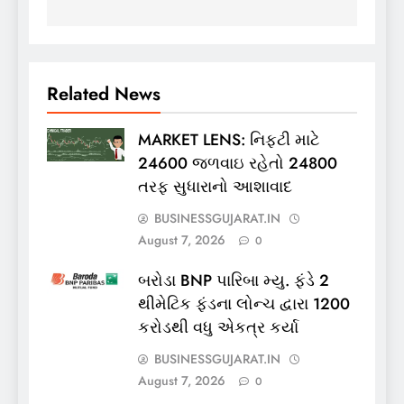
Related News
MARKET LENS: નિફ્ટી માટે
24600 જળવાઇ રહેતો 24800
તરફ સુધારાનો આશાવાદ
BUSINESSGUJARAT.IN
August 7, 2026
0
બરોડા BNP પારિબા મ્યુ. ફંડે 2
થીમેટિક ફંડના લોન્ચ દ્વારા 1200
કરોડથી વધુ એકત્ર કર્યા
BUSINESSGUJARAT.IN
August 7, 2026
0