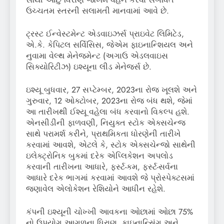
ઉચ્ચતમ સ્તરની સલામતી માનવામાં આવે છે.
ટ્રસ્ટ ઈન્વેસ્ટમેન્ટ એડવાઇઝર્સ પ્રાઇવેટ લિમિટેડ,
એ.કે. કેપિટલ સર્વિસિસ, જેએમ ફાઇનાન્શિયલ અને
નુવામા વેલ્થ મેનેજમેન્ટ (અગાઉ એડલવાઇસ
સિક્યોરિટીઝ) ઇશ્યૂના લીડ મેનેજર્સ છે.
ઇશ્યૂ બુધવાર, 27 સપ્ટેમ્બર, 2023ના રોજ ખૂલશે અને
ગુરુવાર, 12 ઓક્ટોબર, 2023ના રોજ બંધ થશે, જેમાં
આ તારીખથી ઈશ્યૂ વહેલા બંધ કરવાનો વિકલ્પ હશે.
એનસીડીની ફાળવણી, નિયુક્ત સ્ટોક એક્સચેન્જ
સાથે પરામર્શ કરીને, પ્રાથમિકતા ધોરણેની તારીખે
કરવામાં આવશે, એટલે કે, સ્ટોક એક્સચેન્જો સાથેની
ઇલેક્ટ્રોનિક બુકમાં દરેક એપ્લિકેશન અપલોડ
કરવાની તારીખના આધારે, ફર્સ્ટ-કમ, ફર્સ્ટ-સર્વના
આધારે દરેક ભાગમાં કરવામાં આવશે જે પ્રોસ્પેક્ટસમાં
જણાવેલ એલોકેશન રેશિયોને આધીન રહેશે.
કંપની ઇશ્યૂની ચોખ્ખી આવકના ઓછામાં ઓછા 75%
નો ઉપયોગ આગળના ધિરાણ, ફાઇનાન્સિંગ અને