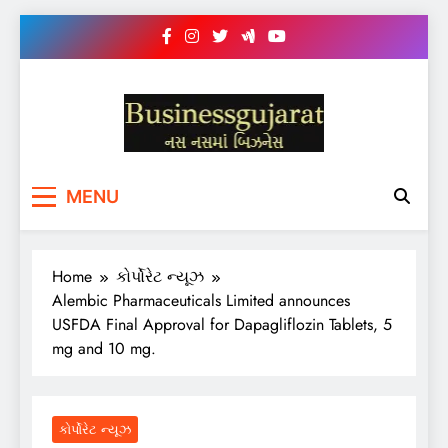
Skip
to
content
BUSINESS GUJARAT
નસ-નસ માં બિઝનેસ
MENU
Home
કોર્પોરેટ ન્યૂઝ
Alembic Pharmaceuticals Limited announces
USFDA Final Approval for Dapagliflozin Tablets, 5
mg and 10 mg.
કોર્પોરેટ ન્યૂઝ