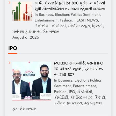
માર્કેટ લેન્સઃ નિફ્ટી 24,800 ક્રોસ ન કરે ત્યાં
સુધી કોન્સોલિડેશન તબક્કામાં રહેવાની શક્યતા
In Business, Elections Politics Sentiment,
Entertainment, Fashion, FLASH NEWS,
ઈકોનોમી, કોમોડિટી, કોર્પોરેટ ન્યૂઝ, ક્રિપ્ટો,
પર્સનલ ફાઇનાન્સ, શેર બજાર
August 6, 2026
IPO
MOLBIO ડાયગ્નોસ્ટિક્સનો IPO
10 ઓગસ્ટે ખૂલશે, પ્રાઇસબેન્ડ
રૂ. 768- 807
In Business, Elections Politics
Sentiment, Entertainment,
Fashion, IPO, ઈકોનોમી,
કોમોડિટી, કોર્પોરેટ ન્યૂઝ, ક્રિપ્ટો,
પર્સનલ ફાઇનાન્સ, મ્યુચ્યુઅલ
ફંડ, શેર બજાર