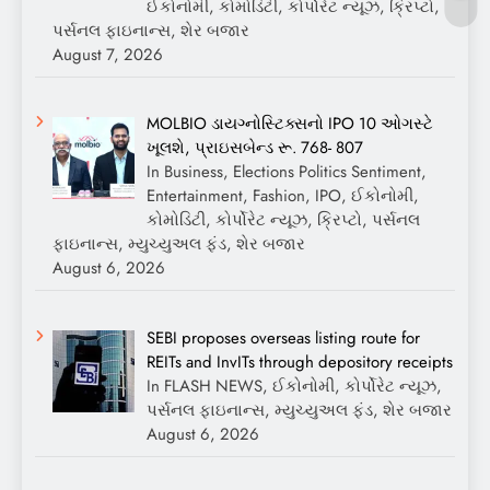
ઈકોનોમી, કોમોડિટી, કોર્પોરેટ ન્યૂઝ, ક્રિપ્ટો,
પર્સનલ ફાઇનાન્સ, શેર બજાર
August 7, 2026
MOLBIO ડાયગ્નોસ્ટિક્સનો IPO 10 ઓગસ્ટે
ખૂલશે, પ્રાઇસબેન્ડ રૂ. 768- 807
In Business, Elections Politics Sentiment,
Entertainment, Fashion, IPO, ઈકોનોમી,
કોમોડિટી, કોર્પોરેટ ન્યૂઝ, ક્રિપ્ટો, પર્સનલ
ફાઇનાન્સ, મ્યુચ્યુઅલ ફંડ, શેર બજાર
August 6, 2026
SEBI proposes overseas listing route for
REITs and InvITs through depository receipts
In FLASH NEWS, ઈકોનોમી, કોર્પોરેટ ન્યૂઝ,
પર્સનલ ફાઇનાન્સ, મ્યુચ્યુઅલ ફંડ, શેર બજાર
August 6, 2026