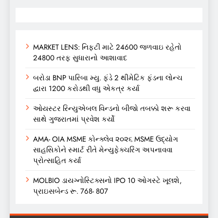
MARKET LENS: નિફ્ટી માટે 24600 જળવાઇ રહેતો
24800 તરફ સુધારાનો આશાવાદ
બરોડા BNP પારિબા મ્યુ. ફંડે 2 થીમેટિક ફંડના લોન્ચ
દ્વારા 1200 કરોડથી વધુ એકત્ર કર્યા
ઓયસ્ટર રિન્યુએબલ વિન્ડનો બીજો તબક્કો શરૂ કરવા
સાથે ગુજરાતમાં પ્રવેશ કર્યો
AMA- OIA MSME કોન્ક્લેવ ૨૦૨૬ MSME ઉદ્યોગ
સાહસિકોને સ્માર્ટ રીતે મેન્યુફેક્ચરિંગ અપનાવવા
પ્રોત્સાહિત કર્યા
MOLBIO ડાયગ્નોસ્ટિક્સનો IPO 10 ઓગસ્ટે ખૂલશે,
પ્રાઇસબેન્ડ રૂ. 768- 807