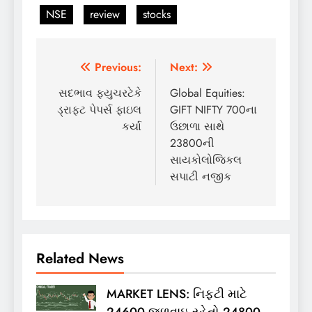
NSE
review
stocks
Post
Previous:
Next:
navigation
સદભાવ ફ્યુચરટેકે
Global Equities:
ડ્રાફ્ટ પેપર્સ ફાઇલ
GIFT NIFTY 700ના
કર્યા
ઉછાળા સાથે
23800ની
સાયકોલોજિકલ
સપાટી નજીક
Related News
MARKET LENS: નિફ્ટી માટે
24600 જળવાઇ રહેતો 24800