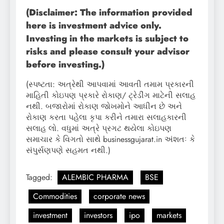
(Disclaimer: The information provided
here is investment advice only.
Investing in the markets is subject to
risks and please consult your advisor
before investing.)
(સ્પષ્ટતા: અત્રેથી આપવામાં આવતી તમામ પ્રકારની
માહિતી કોઇપણ પ્રકારે રોકાણ/ ટ્રેડીંગ માટેની સલાહ
નથી. બજારોમાં રોકાણ જોખમોને આધીન છે અને
રોકાણ કરતા પહેલા કૃપા કરીને તમારા સલાહકારની
સલાહ લો. વધુમાં અત્રે પ્રગટ થયેલા કોઇપણ
સમાચાર કે વિગતો સાથે businessgujarat.in અંશતઃ કે
સંપુર્સણપણે સહમત નથી.)
Tagged:
ALEMBIC PHARMA
BSE
Commodities
corporate news
investment
investors
ipo
markets