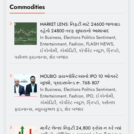
Commodities
MARKET LENS: નિફ્ટી માટે 24600 જળવાઇ
રહેતો 24800 તરફ સુધારાનો આશાવાદ
In Business, Elections Politics Sentiment,
Entertainment, Fashion, FLASH NEWS,
ઈકોનોમી, કોમોડિટી, કોર્પોરેટ ન્યૂઝ, ક્રિપ્ટો,
પર્સનલ ફાઇનાન્સ, શેર બજાર
MOLBIO ડાયગ્નોસ્ટિક્સનો IPO 10 ઓગસ્ટે
ખૂલશે, પ્રાઇસબેન્ડ રૂ. 768- 807
In Business, Elections Politics Sentiment,
Entertainment, Fashion, IPO, ઈકોનોમી,
કોમોડિટી, કોર્પોરેટ ન્યૂઝ, ક્રિપ્ટો, પર્સનલ
ફાઇનાન્સ, મ્યુચ્યુઅલ ફંડ, શેર બજાર
માર્કેટ લેન્સઃ નિફ્ટી 24,800 ક્રોસ ન કરે ત્યાં