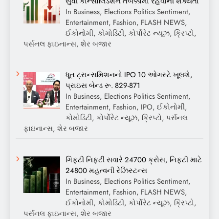
સુધી કોન્સોલિડેશન તબક્કામાં રહેવાની શક્યતા
In Business, Elections Politics Sentiment,
Entertainment, Fashion, FLASH NEWS,
ઈકોનોમી, કોમોડિટી, કોર્પોરેટ ન્યૂઝ, ક્રિપ્ટો,
પર્સનલ ફાઇનાન્સ, શેર બજાર
ધૂત ટ્રાન્સમિશનનો IPO 10 ઓગસ્ટે ખૂલશે,
પ્રાઇસ બેન્ડ રૂ. 829-871
In Business, Elections Politics Sentiment,
Entertainment, Fashion, IPO, ઈકોનોમી,
કોમોડિટી, કોર્પોરેટ ન્યૂઝ, ક્રિપ્ટો, પર્સનલ
ફાઇનાન્સ, શેર બજાર
ગિફ્ટી નિફ્ટી સવારે 24700 ક્રોસ, નિફ્ટી માટે
24800 મહત્વની રેઝિસ્ટન્સ
In Business, Elections Politics Sentiment,
Entertainment, Fashion, FLASH NEWS,
ઈકોનોમી, કોમોડિટી, કોર્પોરેટ ન્યૂઝ, ક્રિપ્ટો,
પર્સનલ ફાઇનાન્સ, શેર બજાર