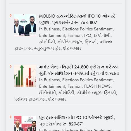
MOLBIO ડાયગ્નોસ્ટિક્સનો IPO 10 ઓગસ્ટે
ખૂલશે, પ્રાઇસબેન્ડ રૂ. 768- 807
In Business, Elections Politics Sentiment,
Entertainment, Fashion, IPO, ઈકોનોમી,
કોમોડિટી, કોર્પોરેટ ન્યૂઝ, ક્રિપ્ટો, પર્સનલ
ફાઇનાન્સ, મ્યુચ્યુઅલ ફંડ, શેર બજાર
માર્કેટ લેન્સઃ નિફ્ટી 24,800 ક્રોસ ન કરે ત્યાં
સુધી કોન્સોલિડેશન તબક્કામાં રહેવાની શક્યતા
In Business, Elections Politics Sentiment,
Entertainment, Fashion, FLASH NEWS,
ઈકોનોમી, કોમોડિટી, કોર્પોરેટ ન્યૂઝ, ક્રિપ્ટો,
પર્સનલ ફાઇનાન્સ, શેર બજાર
ધૂત ટ્રાન્સમિશનનો IPO 10 ઓગસ્ટે ખૂલશે,
પ્રાઇસ બેન્ડ રૂ. 829-871
In Business, Elections Politics Sentiment,