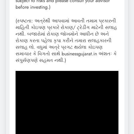
subject to risks and please consult your advisor
before investing.)
(સ્પષ્ટતા: અત્રેથી આપવામાં આવતી તમામ પ્રકારની
માહિતી કોઇપણ પ્રકારે રોકાણ/ ટ્રેડીંગ માટેની સલાહ
નથી. બજારોમાં રોકાણ જોખમોને આધીન છે અને
રોકાણ કરતા પહેલા કૃપા કરીને તમારા સલાહકારની
સલાહ લો. વધુમાં અત્રે પ્રગટ થયેલા કોઇપણ
સમાચાર કે વિગતો સાથે businessgujarat.in અંશતઃ કે
સંપુર્સણપણે સહમત નથી.)