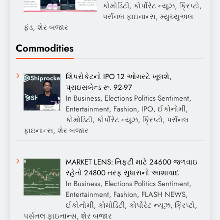
કોમોડિટી, કોર્પોરેટ ન્યૂઝ, ક્રિપ્ટો,
પર્સનલ ફાઇનાન્સ, મ્યુચ્યુઅલ
ફંડ, શેર બજાર
Commodities
શિપરોકેટનો IPO 12 ઓગસ્ટે ખૂલશે,
પ્રાઇસબેન્ડ રૂ. 92-97
In Business, Elections Politics Sentiment,
Entertainment, Fashion, IPO, ઈકોનોમી,
કોમોડિટી, કોર્પોરેટ ન્યૂઝ, ક્રિપ્ટો, પર્સનલ
ફાઇનાન્સ, શેર બજાર
MARKET LENS: નિફ્ટી માટે 24600 જળવાઇ
રહેતો 24800 તરફ સુધારાનો આશાવાદ
In Business, Elections Politics Sentiment,
Entertainment, Fashion, FLASH NEWS,
ઈકોનોમી, કોમોડિટી, કોર્પોરેટ ન્યૂઝ, ક્રિપ્ટો,
પર્સનલ ફાઇનાન્સ, શેર બજાર