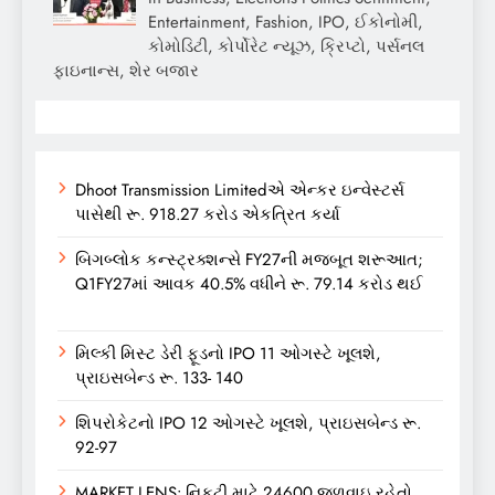
Entertainment, Fashion, IPO, ઈકોનોમી,
કોમોડિટી, કોર્પોરેટ ન્યૂઝ, ક્રિપ્ટો, પર્સનલ
ફાઇનાન્સ, શેર બજાર
Dhoot Transmission Limitedએ એન્કર ઇન્વેસ્ટર્સ
પાસેથી રૂ. 918.27 કરોડ એકત્રિત કર્યા
બિગબ્લોક કન્સ્ટ્રક્શન્સે FY27ની મજબૂત શરૂઆત;
Q1FY27માં આવક 40.5% વધીને રૂ. 79.14 કરોડ થઈ
મિલ્કી મિસ્ટ ડેરી ફૂડનો IPO 11 ઓગસ્ટે ખૂલશે,
પ્રાઇસબેન્ડ રૂ. 133- 140
શિપરોકેટનો IPO 12 ઓગસ્ટે ખૂલશે, પ્રાઇસબેન્ડ રૂ.
92-97
MARKET LENS: નિફ્ટી માટે 24600 જળવાઇ રહેતો