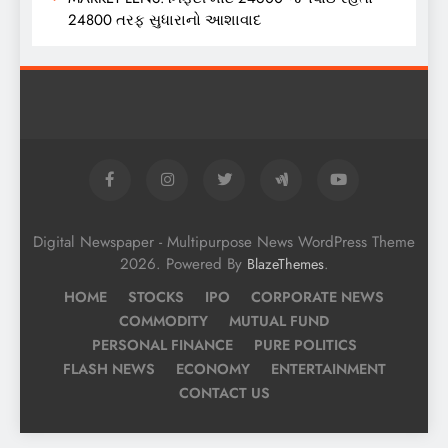
24800 તરફ સુધારાનો આશાવાદ
Digital Newspaper - Multipurpose News WordPress Theme
2026. Powered By
.
BlazeThemes
HOME
STOCKS
IPO
CORPORATE NEWS
COMMODITY
MUTUAL FUND
PERSONAL FINANCE
PURE POLITICS
FLASH NEWS
ECONOMY
ENTERTAINMENT
CONTACT US