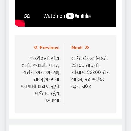
Post
Previous:
Next:
navigation
જેફરીઝનો મોટો
માર્કેટ લેન્સઃ નિફ્ટી
દાવો: અદાણી પાવર,
23100 તોડે તો
ગ્રીન અને એનર્જી
નીચામાં 22800 રોક
સોલ્યુશન્સનો
બોટમ, સ્ટે આઉટ
આગામી દાયકા સુધી
વ્હેન ડાઉટ
માર્કેટમાં રહેશે
દબદબો