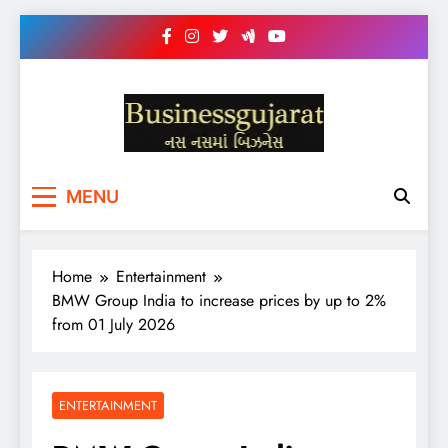
Skip
to
content
BUSINESS GUJARAT
નસ-નસ માં બિઝનેસ
MENU
Home
Entertainment
BMW Group India to increase prices by up to 2%
from 01 July 2026
ENTERTAINMENT